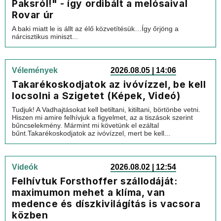
Paksról!" - így ordibált a melósaival
Rovar úr
A baki miatt le is állt az élő közvetítésük…Így őrjöng a
nárcisztikus miniszt...
Vélemények
2026.08.05 | 14:06
Takarékoskodjatok az ivóvízzel, be kell
locsolni a Szigetet (Képek, Videó)
Tudjuk! A Vadhajtásokat kell betiltani, kitiltani, börtönbe vetni.
Hiszen mi amire felhívjuk a figyelmet, az a tiszások szerint
bűncselekmény. Mármint mi követünk el ezáltal
bűnt.Takarékoskodjatok az ivóvízzel, mert be kell...
Videók
2026.08.02 | 12:54
Felhívtuk Forsthoffer szállodáját:
maximumon mehet a klíma, van
medence és díszkivilágítás is vacsora
közben