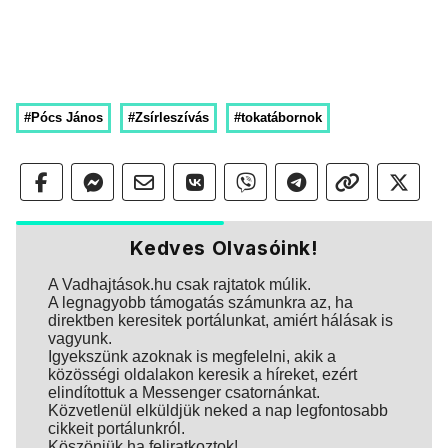
#Pócs János
#Zsírleszívás
#tokatábornok
Kedves Olvasóink!
A Vadhajtások.hu csak rajtatok múlik.
A legnagyobb támogatás számunkra az, ha
direktben keresitek portálunkat, amiért hálásak is
vagyunk.
Igyekszünk azoknak is megfelelni, akik a
közösségi oldalakon keresik a híreket, ezért
elindítottuk a Messenger csatornánkat.
Közvetlenül elküldjük neked a nap legfontosabb
cikkeit portálunkról.
Köszönjük ha feliratkoztok!