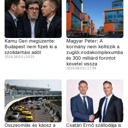
Kamu Geri megüzente:
Magyar Péter: A
Budapest nem fizeti ki a
kormány nem költözik a
szolidaritási adót
zuglói irodakomplexumba
2026.08.03 | 20:01
és 300 milliárd forintot
követel vissza
2026.08.03 | 17:54
Összeomlás és káosz a
Csatári Ernő szállodája is