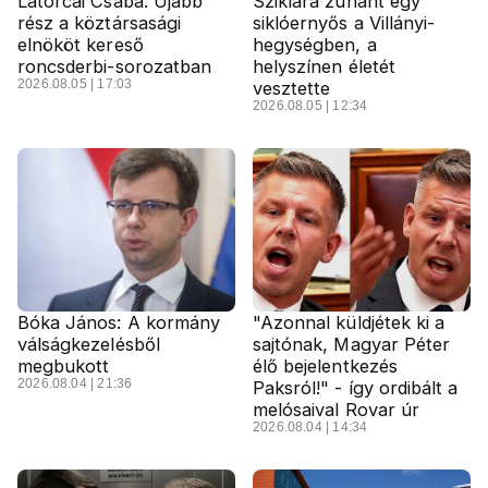
Latorcai Csaba: Újabb
Sziklára zuhant egy
rész a köztársasági
siklóernyős a Villányi-
elnököt kereső
hegységben, a
roncsderbi-sorozatban
helyszínen életét
2026.08.05 | 17:03
vesztette
2026.08.05 | 12:34
Bóka János: A kormány
"Azonnal küldjétek ki a
válságkezelésből
sajtónak, Magyar Péter
megbukott
élő bejelentkezés
2026.08.04 | 21:36
Paksról!" - így ordibált a
melósaival Rovar úr
2026.08.04 | 14:34