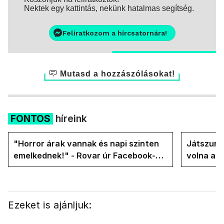
Nektek egy kattintás, nekünk hatalmas segítség.
Feliratkozom a hírcsatornára!
Mutasd a hozzászólásokat!
FONTOS
híreink
"Horror árak vannak és napi szinten
Játszunk 
emelkednek!" - Rovar úr Facebook-
volna az
oldalán lázadnak a Tiszások
rezsicsök
Ezeket is ajánljuk: