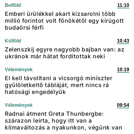
Belföld
11:10
Emberi ürülékkel akart kizsarolni több
millió forintot volt főnökétől egy kirúgott
budaörsi férfi
Külföld
10:43
Zelenszkij egyre nagyobb bajban van: az
ukránok már hátat fordítottak neki
Vélemények
10:19
El kell távolítani a vicsorgó miniszter
gyülöletkeltő tábláját, mert nincs rá
hatósági engedélyük
Vélemények
09:54
Radnai átment Greta Thunbergbe:
szárazon leírta, hogy itt van a
klímaváltozás a nyakunkon, végünk van