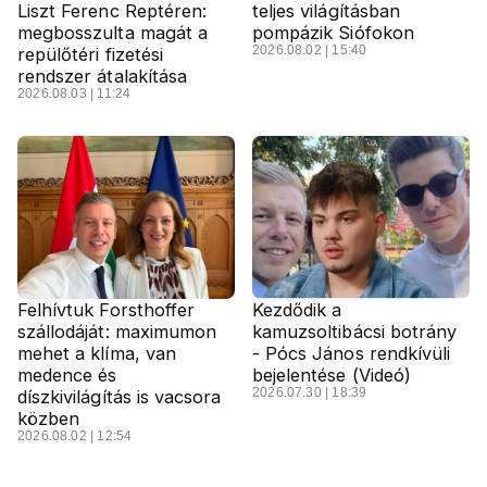
Liszt Ferenc Reptéren:
teljes világításban
megbosszulta magát a
pompázik Siófokon
2026.08.02 | 15:40
repülőtéri fizetési
rendszer átalakítása
2026.08.03 | 11:24
Felhívtuk Forsthoffer
Kezdődik a
szállodáját: maximumon
kamuzsoltibácsi botrány
mehet a klíma, van
- Pócs János rendkívüli
medence és
bejelentése (Videó)
2026.07.30 | 18:39
díszkivilágítás is vacsora
közben
2026.08.02 | 12:54