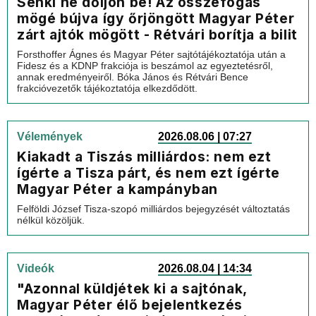
Senki ne dőljön be! Az összefogás
mögé bújva így őrjöngött Magyar Péter
zárt ajtók mögött - Rétvári borítja a bilit
Forsthoffer Ágnes és Magyar Péter sajtótájékoztatója után a
Fidesz és a KDNP frakciója is beszámol az egyeztetésről,
annak eredményeiről. Bóka János és Rétvári Bence
frakcióvezetők tájékoztatója elkezdődött.
Vélemények
2026.08.06 | 07:27
Kiakadt a Tiszás milliárdos: nem ezt
ígérte a Tisza párt, és nem ezt ígérte
Magyar Péter a kampányban
Felföldi József Tisza-szopó milliárdos bejegyzését változtatás
nélkül közöljük.
Videók
2026.08.04 | 14:34
"Azonnal küldjétek ki a sajtónak,
Magyar Péter élő bejelentkezés