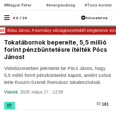
#Magyar Péter
#energiaválság
#Tisza-kormány
0 / 24
hírcsatorna
i
Bóka János: A kormány válságkezelésből elégtelenre vizsg
Tokatábornok beperelte, 5,5 millió
forint pénzbüntetésre ítélték Pócs
Jánost
Videóüzenetben jelentette be Pócs János, hogy
5,5 millió forint pénzbüntetést kapott, amiért szóvá
tette Ruszin-Szendi Romulusz tokaleszívását.
Videók
2026. május 17. - 12:56
181