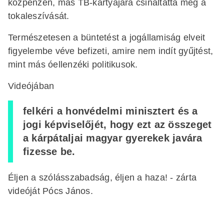
közpénzen, más TB-kártyájára csináltatta meg a
tokaleszívását.
Természetesen a büntetést a jogállamiság elveit
figyelembe véve befizeti, amire nem indít gyűjtést,
mint más óellenzéki politikusok.
Videójában
felkéri a honvédelmi minisztert és a
jogi képviselőjét, hogy ezt az összeget
a kárpátaljai magyar gyerekek javára
fizesse be.
Éljen a szólásszabadság, éljen a haza! - zárta
videóját Pócs János.