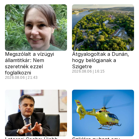
Megszólalt a vízügyi
Átgyalogoltak a Dunán,
államtitkár: Nem
hogy belógjanak a
szeretnék ezzel
Szigetre
2026.08.06 | 16:15
foglalkozni
2026.08.06 | 21:43