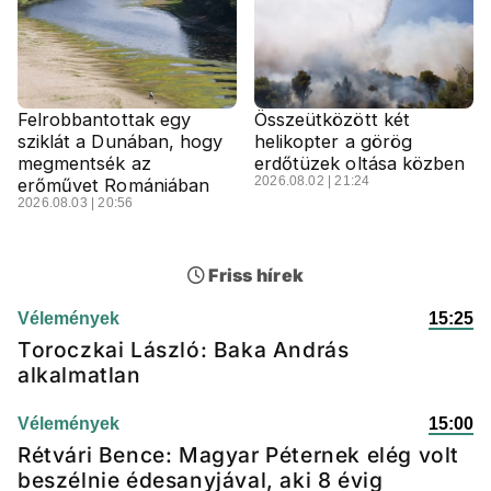
Felrobbantottak egy
Összeütközött két
sziklát a Dunában, hogy
helikopter a görög
megmentsék az
erdőtüzek oltása közben
2026.08.02 | 21:24
erőművet Romániában
2026.08.03 | 20:56
Friss hírek
Vélemények
15:25
Toroczkai László: Baka András
alkalmatlan
Vélemények
15:00
Rétvári Bence: Magyar Péternek elég volt
beszélnie édesanyjával, aki 8 évig