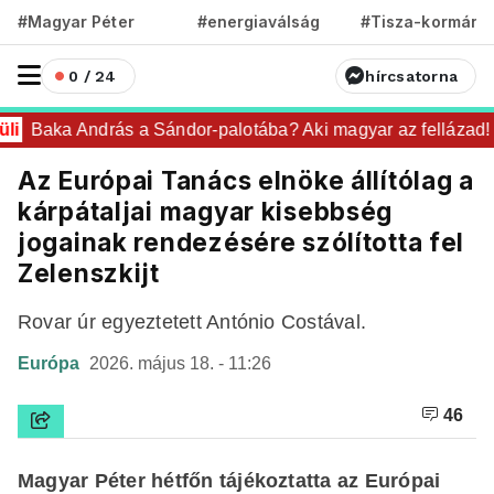
#Magyar Péter
#energiaválság
#Tisza-kormány
0 / 24
hírcsatorna
i
Baka András a Sándor-palotába? Aki magyar az fellázad!
Az Európai Tanács elnöke állítólag a
kárpátaljai magyar kisebbség
jogainak rendezésére szólította fel
Zelenszkijt
Rovar úr egyeztetett António Costával.
Európa
2026. május 18. - 11:26
46
Magyar Péter hétfőn tájékoztatta az Európai