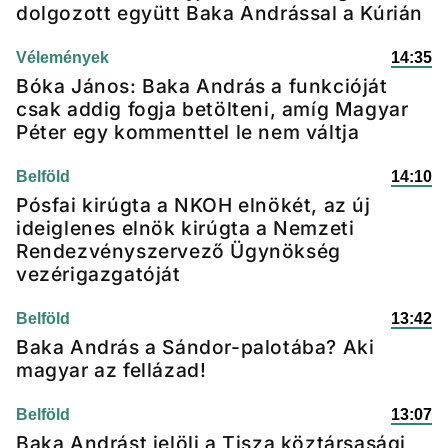
dolgozott együtt Baka Andrással a Kúrián
Vélemények
14:35
Bóka János: Baka András a funkcióját
csak addig fogja betölteni, amíg Magyar
Péter egy kommenttel le nem váltja
Belföld
14:10
Pósfai kirúgta a NKOH elnökét, az új
ideiglenes elnök kirúgta a Nemzeti
Rendezvényszervező Ügynökség
vezérigazgatóját
Belföld
13:42
Baka András a Sándor-palotába? Aki
magyar az fellázad!
Belföld
13:07
Baka Andrást jelöli a Tisza köztársasági