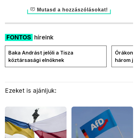
Mutasd a hozzászólásokat!
FONTOS
híreink
Baka Andrást jelöli a Tisza
Órákon b
köztársasági elnöknek
három jel
államfőt 
Ezeket is ajánljuk: