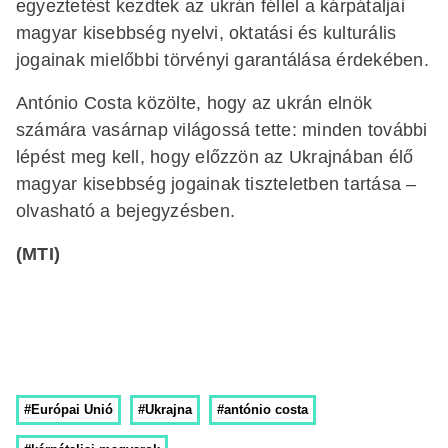
egyeztetést kezdtek az ukrán féllel a kárpátaljai
magyar kisebbség nyelvi, oktatási és kulturális
jogainak mielőbbi törvényi garantálása érdekében.
António Costa közölte, hogy az ukrán elnök
számára vasárnap világossá tette: minden további
lépést meg kell, hogy előzzön az Ukrajnában élő
magyar kisebbség jogainak tiszteletben tartása –
olvasható a bejegyzésben.
(MTI)
#Európai Unió
#Ukrajna
#antónio costa