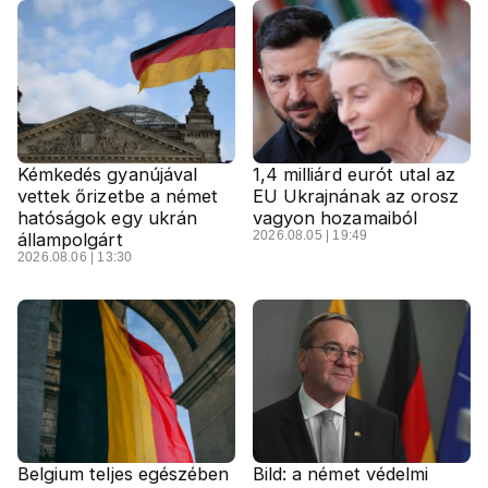
Kémkedés gyanújával
1,4 milliárd eurót utal az
vettek őrizetbe a német
EU Ukrajnának az orosz
hatóságok egy ukrán
vagyon hozamaiból
2026.08.05 | 19:49
állampolgárt
2026.08.06 | 13:30
Belgium teljes egészében
Bild: a német védelmi