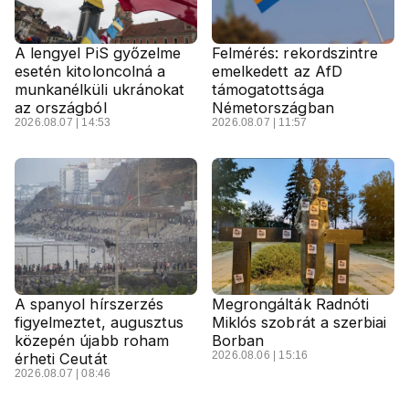
A lengyel PiS győzelme
Felmérés: rekordszintre
esetén kitoloncolná a
emelkedett az AfD
munkanélküli ukránokat
támogatottsága
az országból
Németországban
2026.08.07 | 14:53
2026.08.07 | 11:57
A spanyol hírszerzés
Megrongálták Radnóti
figyelmeztet, augusztus
Miklós szobrát a szerbiai
közepén újabb roham
Borban
2026.08.06 | 15:16
érheti Ceutát
2026.08.07 | 08:46