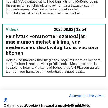
Tudjuk! A Vadhajtásokat kell betiltani, kitiltani, börtönbe vetni.
Hiszen mi amire felhívjuk a figyelmet, az a tiszások szerint
bűncselekmény. Mármint mi követünk el ezáltal
bűnt.Takarékoskodjatok az ivóvízzel, mert be kell...
Videók
2026.08.02 | 12:54
Felhívtuk Forsthoffer szállodáját:
maximumon mehet a klíma, van
medence és díszkivilágítás is vacsora
közben
Nekünk ne mondják már meg ezek, hogy mit lehet és mit nem,
amíg ők bort isznak és vizet prédikálnak…Most arról nem is
beszélünk, hogy a Majka nevű bohóc a siófoki Plázson ugrált
tegnap, meg hamarosan megtartják a Sziget feszt...
Adatvédelmi irányelvek
Oldalunk süti/cookie-t használ a megfelelő működés