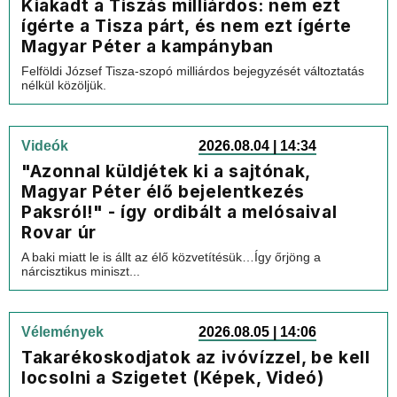
Kiakadt a Tiszás milliárdos: nem ezt
ígérte a Tisza párt, és nem ezt ígérte
Magyar Péter a kampányban
Felföldi József Tisza-szopó milliárdos bejegyzését változtatás
nélkül közöljük.
Videók
2026.08.04 | 14:34
"Azonnal küldjétek ki a sajtónak,
Magyar Péter élő bejelentkezés
Paksról!" - így ordibált a melósaival
Rovar úr
A baki miatt le is állt az élő közvetítésük…Így őrjöng a
nárcisztikus miniszt...
Vélemények
2026.08.05 | 14:06
Takarékoskodjatok az ivóvízzel, be kell
locsolni a Szigetet (Képek, Videó)