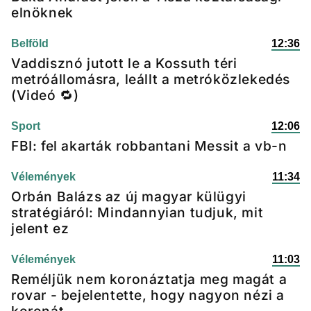
elnöknek
Belföld
12:36
Vaddisznó jutott le a Kossuth téri
metróállomásra, leállt a metróközlekedés
(Videó 🔁)
Sport
12:06
FBI: fel akarták robbantani Messit a vb-n
Vélemények
11:34
Orbán Balázs az új magyar külügyi
stratégiáról: Mindannyian tudjuk, mit
jelent ez
Vélemények
11:03
Reméljük nem koronáztatja meg magát a
rovar - bejelentette, hogy nagyon nézi a