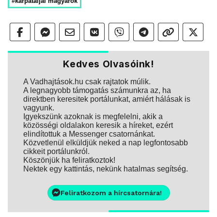
#kárpátaljai magyarok
Kedves Olvasóink!
A Vadhajtások.hu csak rajtatok múlik.
A legnagyobb támogatás számunkra az, ha
direktben keresitek portálunkat, amiért hálásak is
vagyunk.
Igyekszünk azoknak is megfelelni, akik a
közösségi oldalakon keresik a híreket, ezért
elindítottuk a Messenger csatornánkat.
Közvetlenül elküldjük neked a nap legfontosabb
cikkeit portálunkról.
Köszönjük ha feliratkoztok!
Nektek egy kattintás, nekünk hatalmas segítség.
Feliratkozom a hírcsatornára!