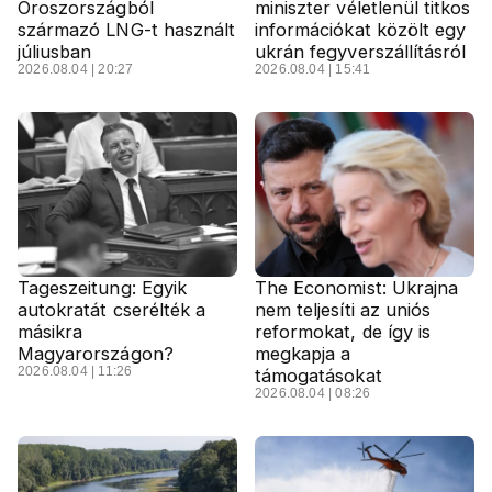
Oroszországból
miniszter véletlenül titkos
származó LNG-t használt
információkat közölt egy
júliusban
ukrán fegyverszállításról
2026.08.04 | 20:27
2026.08.04 | 15:41
Tageszeitung: Egyik
The Economist: Ukrajna
autokratát cserélték a
nem teljesíti az uniós
másikra
reformokat, de így is
Magyarországon?
megkapja a
2026.08.04 | 11:26
támogatásokat
2026.08.04 | 08:26