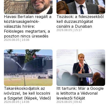
Havasi Bertalan reagált a
Tiszások: a fideszesekből
köztársaságielnök-
kell duzzasztógátat
választás hírére:
csinálni a Dunában
2026.08.05 | 15:17
Fölösleges megtartani, a
poszton nincs üresedés
2026.08.05 | 16:06
Takarékoskodjatok az
Itt tartunk: Már a Google
ivóvízzel, be kell locsolni
is letiltotta a Védvonal
a Szigetet (Képek, Videó)
levelezői fiókját
2026.08.05 | 14:06
2026.08.05 | 09:42