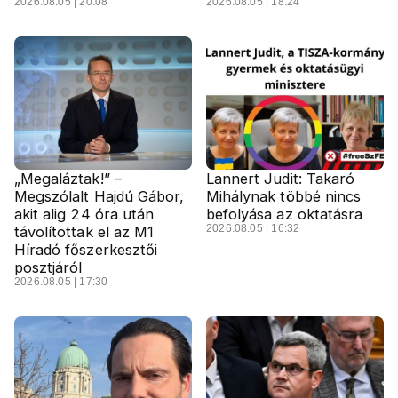
2026.08.05 | 20:08
2026.08.05 | 18:24
„Megaláztak!” –
Lannert Judit: Takaró
Megszólalt Hajdú Gábor,
Mihálynak többé nincs
akit alig 24 óra után
befolyása az oktatásra
2026.08.05 | 16:32
távolítottak el az M1
Híradó főszerkesztői
posztjáról
2026.08.05 | 17:30