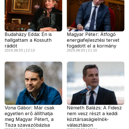
Budaházy Edda: Én is
Magyar Péter: Átfogó
hallgattam a Kossuth
energiafejlesztési tervet
rádiót
fogadott el a kormány
2026.08.05 | 22:13
2026.08.05 | 21:10
Vona Gábor: Már csak
Németh Balázs: A Fidesz
egyetlen erő állíthatja
nem vesz részt a keddi
meg Magyar Pétert, a
köztársaságielnök-
Tisza szavazóbázisa
választáson