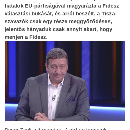
fiatalok EU-pártiságával magyarázta a Fidesz
választási bukását, és arról beszélt, a Tisza-
szavazók csak egy része meggyőződéses,
jelentős hányaduk csak annyit akart, hogy
menjen a Fidesz.
Bayer Zsolt azt mondta: „Azért ne tagadjuk,