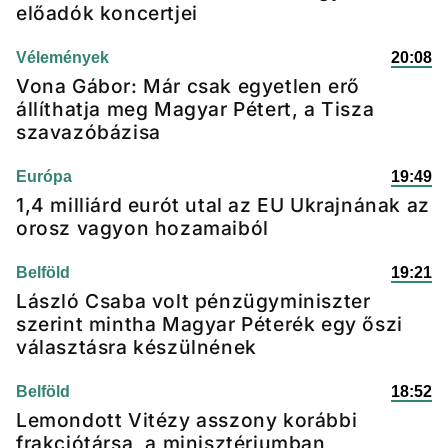
előadók koncertjei
Vélemények
20:08
Vona Gábor: Már csak egyetlen erő
állíthatja meg Magyar Pétert, a Tisza
szavazóbázisa
Európa
19:49
1,4 milliárd eurót utal az EU Ukrajnának az
orosz vagyon hozamaiból
Belföld
19:21
László Csaba volt pénzügyminiszter
szerint mintha Magyar Péterék egy őszi
választásra készülnének
Belföld
18:52
Lemondott Vitézy asszony korábbi
frakciótársa, a minisztériumban