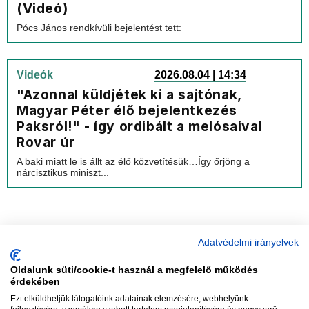
(Videó)
Pócs János rendkívüli bejelentést tett:
Videók
2026.08.04 | 14:34
"Azonnal küldjétek ki a sajtónak,
Magyar Péter élő bejelentkezés
Paksról!" - így ordibált a melósaival
Rovar úr
A baki miatt le is állt az élő közvetítésük…Így őrjöng a
nárcisztikus miniszt...
Adatvédelmi irányelvek
Oldalunk süti/cookie-t használ a megfelelő működés
vadhajtások
érdekében
Ezt elküldhetjük látogatóink adatainak elemzésére, webhelyünk