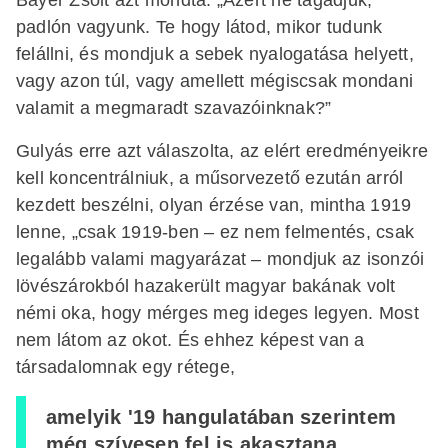
padlón vagyunk. Te hogy látod, mikor tudunk
felállni, és mondjuk a sebek nyalogatása helyett,
vagy azon túl, vagy amellett mégiscsak mondani
valamit a megmaradt szavazóinknak?”
Gulyás erre azt válaszolta, az elért eredményeikre
kell koncentrálniuk, a műsorvezető ezután arról
kezdett beszélni, olyan érzése van, mintha 1919
lenne, „csak 1919-ben – ez nem felmentés, csak
legalább valami magyarázat – mondjuk az isonzói
lövészárokból hazakerült magyar bakának volt
némi oka, hogy mérges meg ideges legyen. Most
nem látom az okot. És ehhez képest van a
társadalomnak egy rétege,
amelyik '19 hangulatában szerintem
még szívesen fel is akasztana