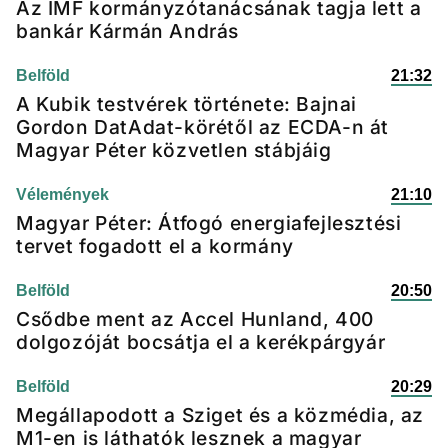
Az IMF kormányzótanácsának tagja lett a
bankár Kármán András
Belföld
21:32
A Kubik testvérek története: Bajnai
Gordon DatAdat-körétől az ECDA-n át
Magyar Péter közvetlen stábjáig
Vélemények
21:10
Magyar Péter: Átfogó energiafejlesztési
tervet fogadott el a kormány
Belföld
20:50
Csődbe ment az Accel Hunland, 400
dolgozóját bocsátja el a kerékpárgyár
Belföld
20:29
Megállapodott a Sziget és a közmédia, az
M1-en is láthatók lesznek a magyar