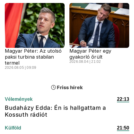
Magyar Péter: Az utolsó
Magyar Péter egy
paksi turbina stabilan
gyakorló őrült
2026.08.04 | 21:02
termel
2026.08.05 | 09:09
Friss hírek
Vélemények
22:13
Budaházy Edda: Én is hallgattam a
Kossuth rádiót
Külföld
21:50