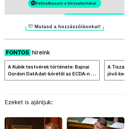
Feliratkozom a hírcsatornára!
Mutasd a hozzászólásokat!
FONTOS
híreink
A Kubik testvérek története: Bajnai
A Tisza-
Gordon DatAdat-körétől az ECDA-n át
jövő ked
Magyar Péter közvetlen stábjáig
köztársa
Ezeket is ajánljuk: