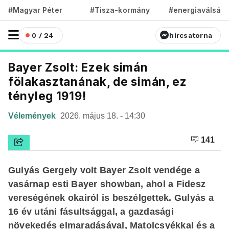
#Magyar Péter
#Tisza-kormány
#energiaválság
0 / 24
hírcsatorna
Bayer Zsolt: Ezek simán
fölakasztanának, de simán, ez
tényleg 1919!
Vélemények
2026. május 18. - 14:30
141
Gulyás Gergely volt Bayer Zsolt vendége a
vasárnap esti Bayer showban, ahol a Fidesz
vereségének okairól is beszélgettek. Gulyás a
16 év utáni fásultsággal, a gazdasági
növekedés elmaradásával, Matolcsyékkal és a