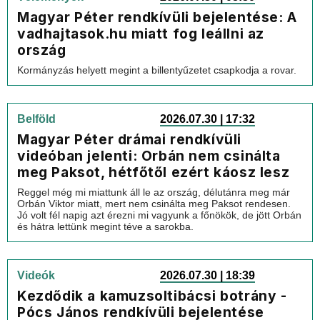
Magyar Péter rendkívüli bejelentése: A
vadhajtasok.hu miatt fog leállni az
ország
Kormányzás helyett megint a billentyűzetet csapkodja a rovar.
Belföld
2026.07.30 | 17:32
Magyar Péter drámai rendkívüli
videóban jelenti: Orbán nem csinálta
meg Paksot, hétfőtől ezért káosz lesz
Reggel még mi miattunk áll le az ország, délutánra meg már
Orbán Viktor miatt, mert nem csinálta meg Paksot rendesen.
Jó volt fél napig azt érezni mi vagyunk a főnökök, de jött Orbán
és hátra lettünk megint téve a sarokba.
Videók
2026.07.30 | 18:39
Kezdődik a kamuzsoltibácsi botrány -
Pócs János rendkívüli bejelentése