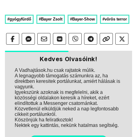
#gyógyfürdő
#Bayer Zsolt
#Bayer-Show
#vörös terror
Kedves Olvasóink!
A Vadhajtások.hu csak rajtatok múlik.
A legnagyobb támogatás számunkra az, ha
direktben keresitek portálunkat, amiért hálásak is
vagyunk.
Igyekszünk azoknak is megfelelni, akik a
közösségi oldalakon keresik a híreket, ezért
elindítottuk a Messenger csatornánkat.
Közvetlenül elküldjük neked a nap legfontosabb
cikkeit portálunkról.
Köszönjük ha feliratkoztok!
Nektek egy kattintás, nekünk hatalmas segítség.