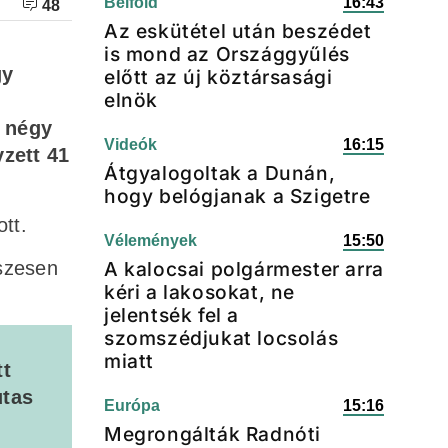
Belföld
16:43
48
Az eskütétel után beszédet
is mond az Országgyűlés
gy
előtt az új köztársasági
elnök
ő négy
Videók
16:15
zett 41
Átgyalogoltak a Dunán,
hogy belógjanak a Szigetre
tt.
Vélemények
15:50
sszesen
A kalocsai polgármester arra
kéri a lakosokat, ne
jelentsék fel a
szomszédjukat locsolás
miatt
tt
utas
Európa
15:16
Megrongálták Radnóti