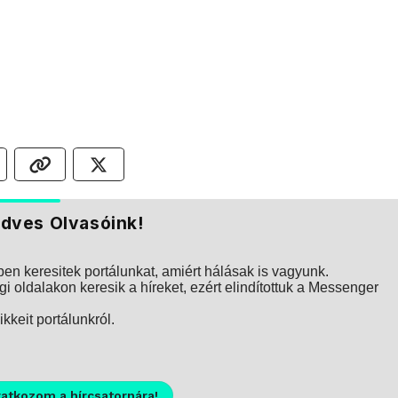
dves Olvasóink!
n keresitek portálunkat, amiért hálásak is vagyunk.
i oldalakon keresik a híreket, ezért elindítottuk a Messenger
kkeit portálunkról.
ratkozom a hírcsatornára!