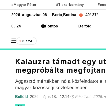
#Magyar Péter
#Tisza-kormány
#ene
2026. augusztus 06.
-
Berta,Bettina
40°
37°
0 / 24
Fontos
Belföld
0 / 24
Kalauzra támadt egy u
megpróbálta megfojtani
Aggasztó mértékben nő a közfeladatot ellá
magyar közösségi közlekedésben.
Belföld
2026. május 18. - 12:14
Frissítve! - 2026. 