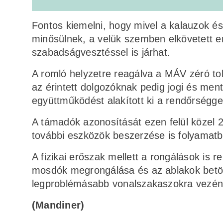
Fontos kiemelni, hogy mivel a kalauzok é
minősülnek, a velük szemben elkövetett e
szabadságvesztéssel is járhat.
A romló helyzetre reagálva a MÁV zéró tole
az érintett dolgozóknak pedig jogi és ment
együttműködést alakított ki a rendőrségge
A támadók azonosítását ezen felül közel 2
további eszközök beszerzése is folyamatb
A fizikai erőszak mellett a rongálások is 
mosdók megrongálása és az ablakok betör
legproblémásabb vonalszakaszokra vezény
(Mandiner)