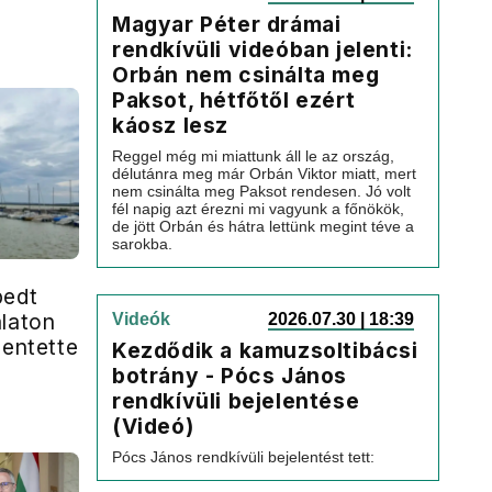
Magyar Péter drámai
rendkívüli videóban jelenti:
Orbán nem csinálta meg
Paksot, hétfőtől ezért
káosz lesz
Reggel még mi miattunk áll le az ország,
délutánra meg már Orbán Viktor miatt, mert
nem csinálta meg Paksot rendesen. Jó volt
fél napig azt érezni mi vagyunk a főnökök,
de jött Orbán és hátra lettünk megint téve a
sarokba.
pedt
álaton
Videók
2026.07.30 | 18:39
mentette
Kezdődik a kamuzsoltibácsi
botrány - Pócs János
rendkívüli bejelentése
(Videó)
Pócs János rendkívüli bejelentést tett: