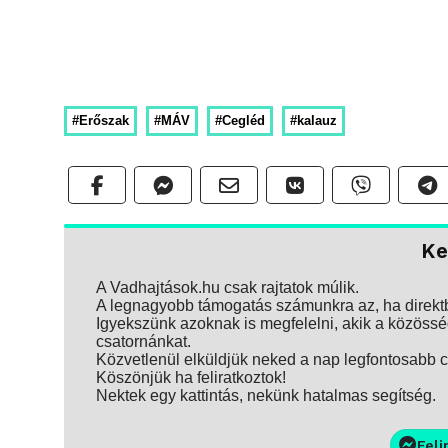
#Erőszak
#MÁV
#Cegléd
#kalauz
Ke
A Vadhajtások.hu csak rajtatok múlik.
A legnagyobb támogatás számunkra az, ha direktbe
Igyekszünk azoknak is megfelelni, akik a közösség
csatornánkat.
Közvetlenül elküldjük neked a nap legfontosabb ci
Köszönjük ha feliratkoztok!
Nektek egy kattintás, nekünk hatalmas segítség.
Feli