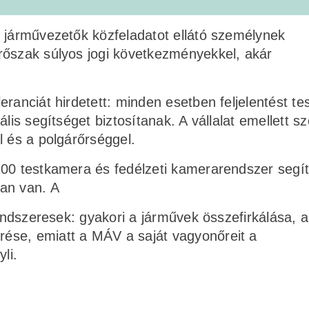
s járművezetők közfeladatot ellátó személynek
rőszak súlyos jogi következményekkel, akár
ranciát hirdetett: minden esetben feljelentést te
ális segítséget biztosítanak. A vállalat emellett s
l és a polgárőrséggel.
00 testkamera és fedélzeti kamerarendszer segít
an van. A
rendszeresek: gyakori a járművek összefirkálása, a
ése, emiatt a MÁV a saját vagyonőreit a
li.