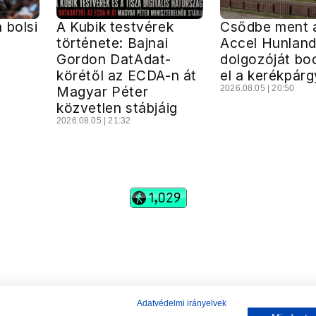
 bolsi
A Kubik testvérek
Csődbe ment 
z
története: Bajnai
Accel Hunland
Gordon DatAdat-
dolgozóját bo
körétől az ECDA-n át
el a kerékpárg
Magyar Péter
2026.08.05 | 20:50
közvetlen stábjáig
2026.08.05 | 21:32
vadhajtások
Szerkesztőség:
szerk@vadhajtasok.hu
Modi:
moderator@vadhajtasok.hu
Adatvédelem
Impresszum
Szerzői jogok
Adatvédelmi irányelvek