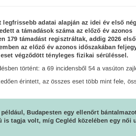
legfrissebb adatai alapján az idei év első né
kedett a támadások száma az előző év azonos
n 179 támadást regisztráltak, addig 2026 els
zemben az előző év azonos időszakában feljegy
 eset végződött tényleges fizikai sérüléssel.
ésben történt: a 69 incidensből 54 a vasúton zajlo
edően érintett, az összes eset több mint fele, ö
t például, Budapesten egy ellenőrt bántalmazo
 is tagja volt, míg Cegléd közelében egy női 