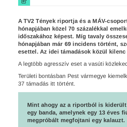
A TV2 Tények riportja és a MÁV-csoport 
hónapjában közel 70 százalékkal emel
időszakához képest. Míg tavaly összese
hónapjában már 69 incidens történt, s
esettel. Az idei támadások közül kilenc
A legtöbb agresszív eset a vasúti közleked
Területi bontásban Pest vármegye kiemelk
37 támadás itt történt.
Mint ahogy az a riportból is kiderül
egy banda, amelynek egy 13 éves fiú
megpróbált megfojtani egy kalauzt.