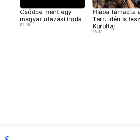
Csődbe ment egy
Hiába támadta a
magyar utazási iroda
Tarr, idén is les
07:06
Kurultaj
06:42