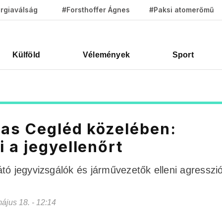
rgiaválság
#Forsthoffer Ágnes
#Paksi atomerőmű
Külföld
Vélemények
Sport
tas Cegléd közelében:
 a jegyellenőrt
tó jegyvizsgálók és járművezetők elleni agresszi
május 18. - 12:14