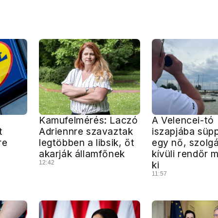
Kamufelmérés: Laczó
A Velencei-tó
t
Adriennre szavaztak
iszapjába süp
re
legtöbben a libsik, őt
egy nő, szolg
akarják államfőnek
kívüli rendőr 
12:42
ki
11:57