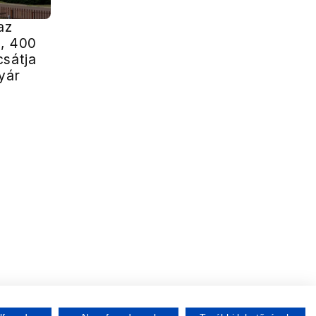
az
, 400
csátja
yár