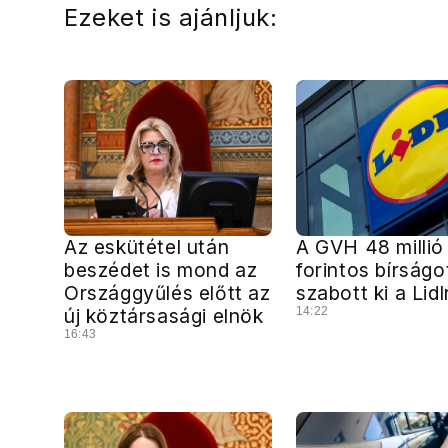
Ezeket is ajánljuk:
Az eskütétel után
A GVH 48 millió
beszédet is mond az
forintos bírságo
Országgyűlés előtt az
szabott ki a Lidl
új köztársasági elnök
14:22
16:43