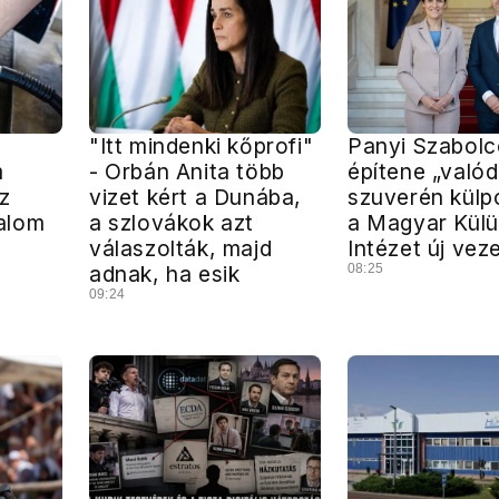
"Itt mindenki kőprofi"
Panyi Szabolc
m
- Orbán Anita több
építene „valód
z
vizet kért a Dunába,
szuverén külpo
alom
a szlovákok azt
a Magyar Külü
válaszolták, majd
Intézet új vez
adnak, ha esik
08:25
09:24