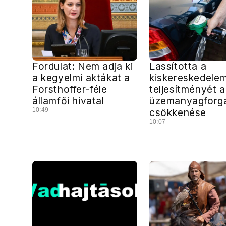
Fordulat: Nem adja ki
Lassította a
a kegyelmi aktákat a
kiskereskedele
Forsthoffer-féle
teljesítményét a
államfői hivatal
üzemanyagforg
10:49
csökkenése
10:07