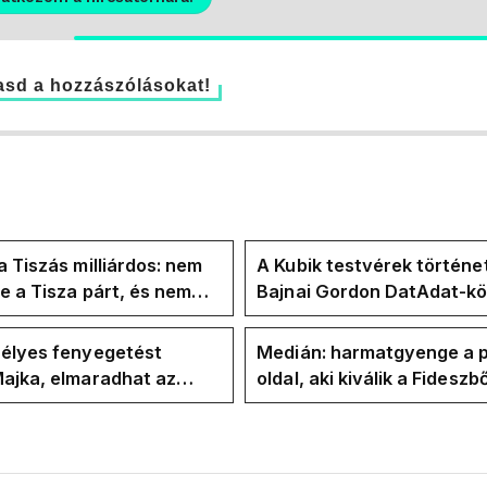
sd a hozzászólásokat!
a Tiszás milliárdos: nem
A Kubik testvérek történe
te a Tisza párt, és nem
Bajnai Gordon DatAdat-kö
te Magyar Péter a
az ECDA-n át Magyar Pét
yban
közvetlen stábjáig
zélyes fenyegetést
Medián: harmatgyenge a p
ajka, elmaradhat az
oldal, aki kiválik a Fideszbő
koncertje
elbúcsúzhat 2030-ban