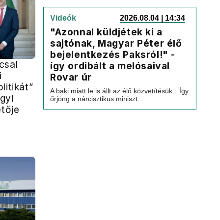
Videók
2026.08.04 | 14:34
"Azonnal küldjétek ki a
sajtónak, Magyar Péter élő
bejelentkezés Paksról!" -
csal
így ordibált a melósaival
i
Rovar úr
litikát”
A baki miatt le is állt az élő közvetítésük…Így
gyi
őrjöng a nárcisztikus miniszt...
etője