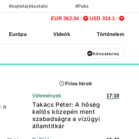
#sajtótájékoztató
#Paks
EUR 362.34 :
USD 314.1 :
Európa
Videók
Történelem
hírcsatorna
Friss hírek
Vélemények
17:10
Takács Péter: A hőség
ó a
kellős közepén ment
szabadságra a vízügyi
államtitkár