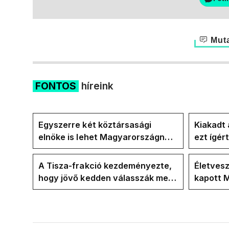
Muta
FONTOS
híreink
Egyszerre két köztársasági
Kiakadt 
elnöke is lehet Magyarországnak
ezt ígér
jövő hétre
ezt ígér
kampán
A Tisza-frakció kezdeményezte,
Életves
hogy jövő kedden válasszák meg
kapott M
az új köztársasági elnököt
erdélyi 