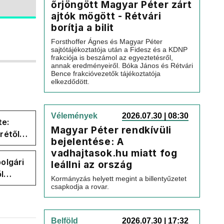
őrjöngött Magyar Péter zárt
ajtók mögött - Rétvári
borítja a bilit
Forsthoffer Ágnes és Magyar Péter
sajtótájékoztatója után a Fidesz és a KDNP
frakciója is beszámol az egyeztetésről,
annak eredményeiről. Bóka János és Rétvári
Bence frakcióvezetők tájékoztatója
elkezdődött.
Vélemények
2026.07.30 | 08:30
te:
Magyar Péter rendkívüli
rétől
bejelentése: A
er
vadhajtasok.hu miatt fog
olgári
leállni az ország
l
Kormányzás helyett megint a billentyűzetet
csapkodja a rovar.
Belföld
2026.07.30 | 17:32