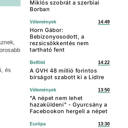
Miklós szobrát a szerbiai
Borban
Vélemények
14:49
Horn Gábor:
Bebizonyosodott, a
sznek,
rezsicsökkentés nem
tartható fent
zorosabb
Belföld
14:22
i, és
A GVH 48 millió forintos
bírságot szabott ki a Lidlre
Vélemények
13:50
"A népet nem lehet
hazaküldeni" - Gyurcsány a
Facebookon hergeli a népet
Európa
13:30