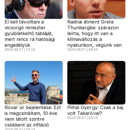
El kell távolítani a
Radnai átment Greta
vicsorgó miniszter
Thunbergbe: szárazon
gyülöletkeltő tábláját,
leírta, hogy itt van a
mert nincs rá hatósági
klímaváltozás a
engedélyük
nyakunkon, végünk van
2026.08.07 | 10:19
2026.08.07 | 09:54
Rovar úr bejelentése: Ezt
Pilhál György: Csak a baj
is megcsináltam, 10 éve
volt Takaróval?
2026.08.07 | 08:23
nem látott szintre
csökkent az infláció
2026.08.07 | 09:14