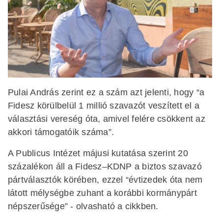
Pulai András zerint ez a szám azt jelenti, hogy “a
Fidesz körülbelül 1 millió szavazót veszített el a
választási vereség óta, amivel felére csökkent az
akkori támogatóik száma”.
A Publicus Intézet májusi kutatása szerint 20
százalékon áll a Fidesz–KDNP a biztos szavazó
pártválasztók körében, ezzel “évtizedek óta nem
látott mélységbe zuhant a korábbi kormánypárt
népszerűsége” - olvasható a cikkben.