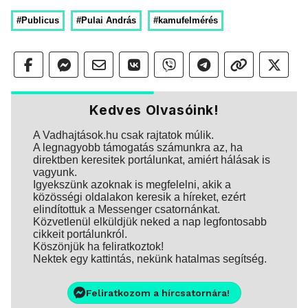
#Publicus
#Pulai András
#kamufelmérés
Kedves Olvasóink!
A Vadhajtások.hu csak rajtatok múlik.
A legnagyobb támogatás számunkra az, ha
direktben keresitek portálunkat, amiért hálásak is
vagyunk.
Igyekszünk azoknak is megfelelni, akik a
közösségi oldalakon keresik a híreket, ezért
elindítottuk a Messenger csatornánkat.
Közvetlenül elküldjük neked a nap legfontosabb
cikkeit portálunkról.
Köszönjük ha feliratkoztok!
Nektek egy kattintás, nekünk hatalmas segítség.
Feliratkozom a hírcsatornára!