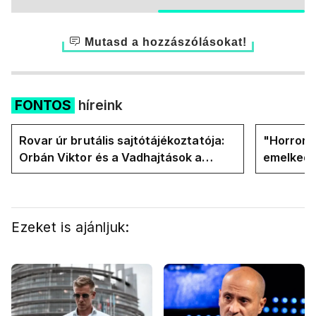
Mutasd a hozzászólásokat!
FONTOS
híreink
Rovar úr brutális sajtótájékoztatója:
"Horror á
Orbán Viktor és a Vadhajtások a
emelkedn
felelős a kialakult helyzetért
oldalán l
Ezeket is ajánljuk: