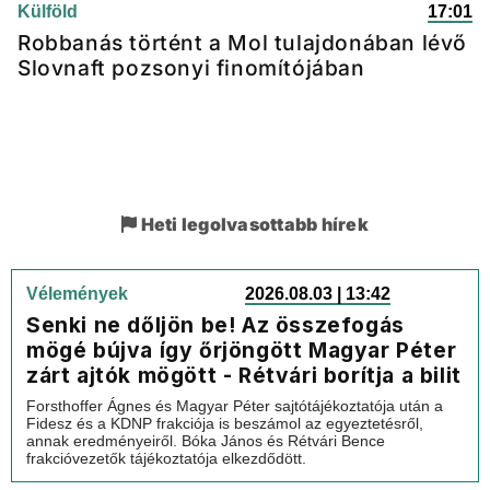
Külföld
17:01
Robbanás történt a Mol tulajdonában lévő
Slovnaft pozsonyi finomítójában
Heti legolvasottabb hírek
Vélemények
2026.08.03 | 13:42
Senki ne dőljön be! Az összefogás
mögé bújva így őrjöngött Magyar Péter
zárt ajtók mögött - Rétvári borítja a bilit
Forsthoffer Ágnes és Magyar Péter sajtótájékoztatója után a
Fidesz és a KDNP frakciója is beszámol az egyeztetésről,
annak eredményeiről. Bóka János és Rétvári Bence
frakcióvezetők tájékoztatója elkezdődött.