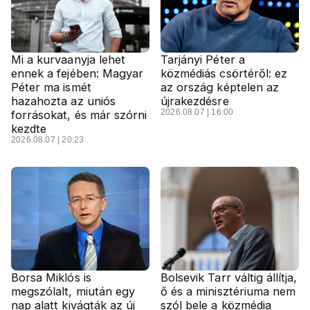
Mi a kurvaanyja lehet
Tarjányi Péter a
ennek a fejében: Magyar
közmédiás csörtéről: ez
Péter ma ismét
az ország képtelen az
hazahozta az uniós
újrakezdésre
2026.08.07 | 16:00
forrásokat, és már szórni
kezdte
2026.08.07 | 20:23
Borsa Miklós is
Bolsevik Tarr váltig állítja,
megszólalt, miután egy
ő és a minisztériuma nem
nap alatt kivágták az új
szól bele a közmédia