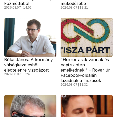
közmédiából
működésébe
2026.08.07 | 14:02
2026.08.07 | 13:21
Bóka János: A kormány
"Horror árak vannak és
válságkezelésből
napi szinten
elégtelenre vizsgázott
emelkednek!" - Rovar úr
2026.08.07 | 12:40
Facebook-oldalán
lázadnak a Tiszások
2026.08.07 | 11:32