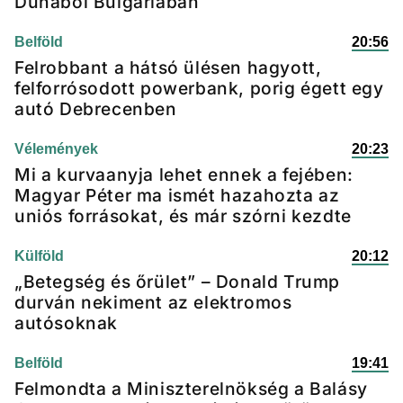
Dunából Bulgáriában
Belföld
20:56
Felrobbant a hátsó ülésen hagyott,
felforrósodott powerbank, porig égett egy
autó Debrecenben
Vélemények
20:23
Mi a kurvaanyja lehet ennek a fejében:
Magyar Péter ma ismét hazahozta az
uniós forrásokat, és már szórni kezdte
Külföld
20:12
„Betegség és őrület” – Donald Trump
durván nekiment az elektromos
autósoknak
Belföld
19:41
Felmondta a Miniszterelnökség a Balásy