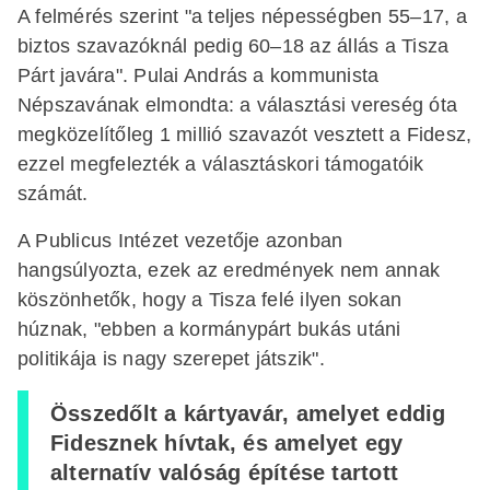
A felmérés szerint "a teljes népességben 55–17, a
biztos szavazóknál pedig 60–18 az állás a Tisza
Párt javára". Pulai András a kommunista
Népszavának elmondta: a választási vereség óta
megközelítőleg 1 millió szavazót vesztett a Fidesz,
ezzel megfelezték a választáskori támogatóik
számát.
A Publicus Intézet vezetője azonban
hangsúlyozta, ezek az eredmények nem annak
köszönhetők, hogy a Tisza felé ilyen sokan
húznak, "ebben a kormánypárt bukás utáni
politikája is nagy szerepet játszik".
Összedőlt a kártyavár, amelyet eddig
Fidesznek hívtak, és amelyet egy
alternatív valóság építése tartott