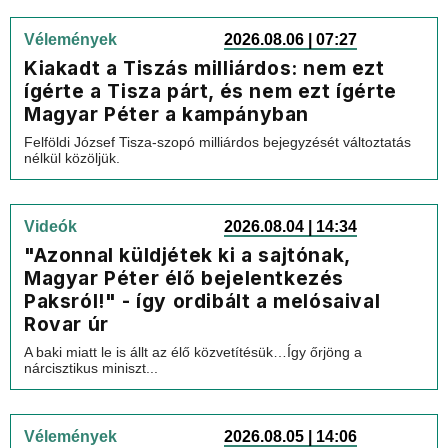
Vélemények
2026.08.06 | 07:27
Kiakadt a Tiszás milliárdos: nem ezt
ígérte a Tisza párt, és nem ezt ígérte
Magyar Péter a kampányban
Felföldi József Tisza-szopó milliárdos bejegyzését változtatás
nélkül közöljük.
Videók
2026.08.04 | 14:34
"Azonnal küldjétek ki a sajtónak,
Magyar Péter élő bejelentkezés
Paksról!" - így ordibált a melósaival
Rovar úr
A baki miatt le is állt az élő közvetítésük…Így őrjöng a
nárcisztikus miniszt...
Vélemények
2026.08.05 | 14:06