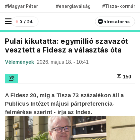
#Magyar Péter
#energiaválság
#Tisza-kormány
0 / 24
hírcsatorna
Pulai kikutatta: egymillió szavazót
vesztett a Fidesz a választás óta
Vélemények
2026. május 18. - 10:41
150
A Fidesz 20, míg a Tisza 73 százalékon áll a
Publicus Intézet májusi pártpreferencia-
felmérése szerint - írja az Index.