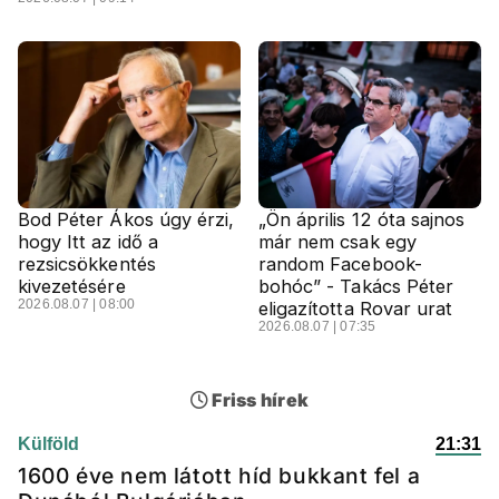
Bod Péter Ákos úgy érzi,
„Ön április 12 óta sajnos
hogy Itt az idő a
már nem csak egy
rezsicsökkentés
random Facebook-
kivezetésére
bohóc” - Takács Péter
2026.08.07 | 08:00
eligazította Rovar urat
2026.08.07 | 07:35
Friss hírek
Külföld
21:31
1600 éve nem látott híd bukkant fel a