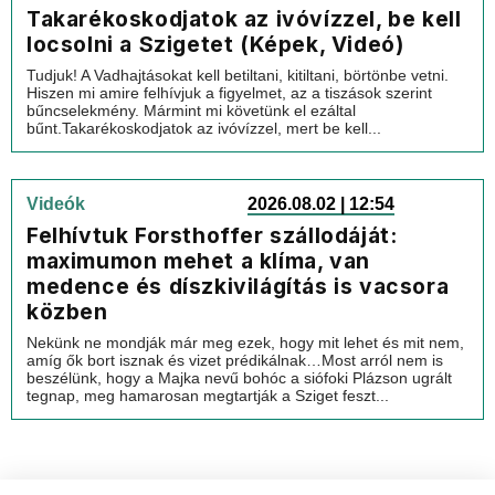
Takarékoskodjatok az ivóvízzel, be kell
locsolni a Szigetet (Képek, Videó)
Tudjuk! A Vadhajtásokat kell betiltani, kitiltani, börtönbe vetni.
Hiszen mi amire felhívjuk a figyelmet, az a tiszások szerint
bűncselekmény. Mármint mi követünk el ezáltal
bűnt.Takarékoskodjatok az ivóvízzel, mert be kell...
Videók
2026.08.02 | 12:54
Felhívtuk Forsthoffer szállodáját:
maximumon mehet a klíma, van
medence és díszkivilágítás is vacsora
közben
Nekünk ne mondják már meg ezek, hogy mit lehet és mit nem,
amíg ők bort isznak és vizet prédikálnak…Most arról nem is
beszélünk, hogy a Majka nevű bohóc a siófoki Plázson ugrált
tegnap, meg hamarosan megtartják a Sziget feszt...