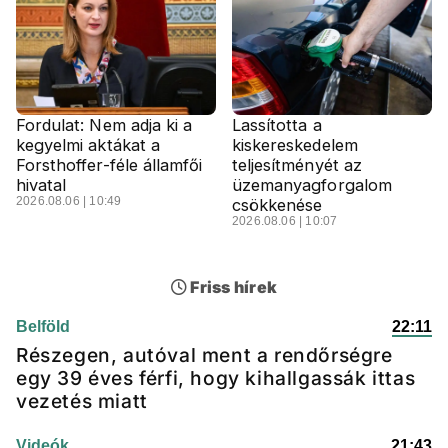
Fordulat: Nem adja ki a
Lassította a
kegyelmi aktákat a
kiskereskedelem
Forsthoffer-féle államfői
teljesítményét az
hivatal
üzemanyagforgalom
2026.08.06 | 10:49
csökkenése
2026.08.06 | 10:07
Friss hírek
Belföld
22:11
Részegen, autóval ment a rendőrségre
egy 39 éves férfi, hogy kihallgassák ittas
vezetés miatt
Videók
21:43