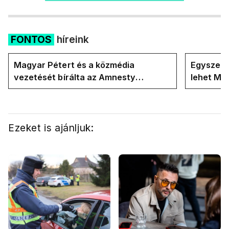
FONTOS
híreink
Magyar Pétert és a közmédia
Egyszerre
vezetését bírálta az Amnesty
lehet Ma
International a Klubrádióban
Ezeket is ajánljuk: