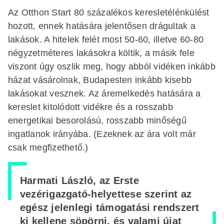
Az Otthon Start 80 százalékos keresletélénkülést
hozott, ennek hatására jelentősen drágultak a
lakások. A hitelek felét most 50-60, illetve 60-80
négyzetméteres lakásokra költik, a másik fele
viszont úgy oszlik meg, hogy abból vidéken inkább
házat vásárolnak, Budapesten inkább kisebb
lakásokat vesznek. Az áremelkedés hatására a
kereslet kitolódott vidékre és a rosszabb
energetikai besorolású, rosszabb minőségű
ingatlanok irányába. (Ezeknek az ára volt már
csak megfizethető.)
Harmati László, az Erste
vezérigazgató-helyettese szerint az
egész jelenlegi támogatási rendszert
ki kellene söpörni, és valami újat