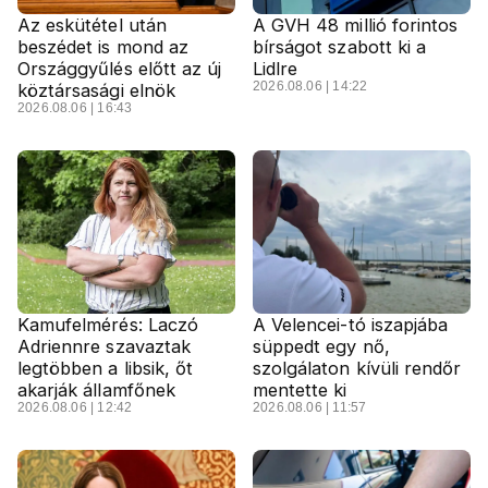
Az eskütétel után
A GVH 48 millió forintos
beszédet is mond az
bírságot szabott ki a
Országgyűlés előtt az új
Lidlre
2026.08.06 | 14:22
köztársasági elnök
2026.08.06 | 16:43
Kamufelmérés: Laczó
A Velencei-tó iszapjába
Adriennre szavaztak
süppedt egy nő,
legtöbben a libsik, őt
szolgálaton kívüli rendőr
akarják államfőnek
mentette ki
2026.08.06 | 12:42
2026.08.06 | 11:57