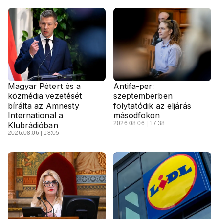
Magyar Pétert és a
Antifa-per:
közmédia vezetését
szeptemberben
bírálta az Amnesty
folytatódik az eljárás
International a
másodfokon
2026.08.06 | 17:38
Klubrádióban
2026.08.06 | 18:05