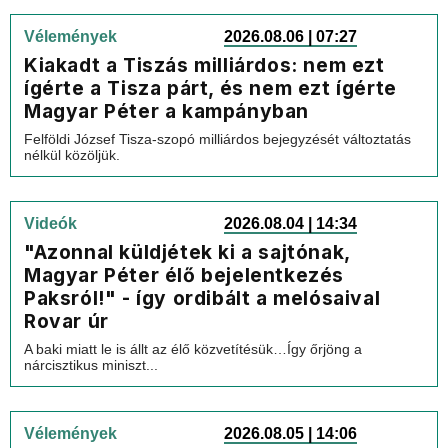
Vélemények
2026.08.06 | 07:27
Kiakadt a Tiszás milliárdos: nem ezt
ígérte a Tisza párt, és nem ezt ígérte
Magyar Péter a kampányban
Felföldi József Tisza-szopó milliárdos bejegyzését változtatás
nélkül közöljük.
Videók
2026.08.04 | 14:34
"Azonnal küldjétek ki a sajtónak,
Magyar Péter élő bejelentkezés
Paksról!" - így ordibált a melósaival
Rovar úr
A baki miatt le is állt az élő közvetítésük…Így őrjöng a
nárcisztikus miniszt...
Vélemények
2026.08.05 | 14:06