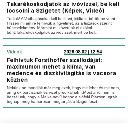
Takarékoskodjatok az ivóvízzel, be kell
locsolni a Szigetet (Képek, Videó)
Tudjuk! A Vadhajtásokat kell betiltani, kitiltani, börtönbe vetni.
Hiszen mi amire felhívjuk a figyelmet, az a tiszások szerint
bűncselekmény. Mármint mi követünk el ezáltal
bűnt.Takarékoskodjatok az ivóvízzel, mert be kell...
Videók
2026.08.02 | 12:54
Felhívtuk Forsthoffer szállodáját:
maximumon mehet a klíma, van
medence és díszkivilágítás is vacsora
közben
Nekünk ne mondják már meg ezek, hogy mit lehet és mit nem,
amíg ők bort isznak és vizet prédikálnak…Most arról nem is
beszélünk, hogy a Majka nevű bohóc a siófoki Plázson ugrált
tegnap, meg hamarosan megtartják a Sziget feszt...