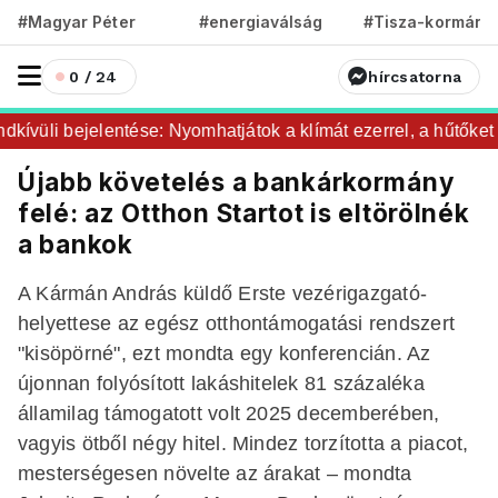
#Magyar Péter
#energiaválság
#Tisza-kormány
0 / 24
hírcsatorna
vüli bejelentése: Nyomhatjátok a klímát ezerrel, a hűtőket le
Újabb követelés a bankárkormány
felé: az Otthon Startot is eltörölnék
a bankok
A Kármán András küldő Erste vezérigazgató-
helyettese az egész otthontámogatási rendszert
"kisöpörné", ezt mondta egy konferencián. Az
újonnan folyósított lakáshitelek 81 százaléka
államilag támogatott volt 2025 decemberében,
vagyis ötből négy hitel. Mindez torzította a piacot,
mesterségesen növelte az árakat – mondta