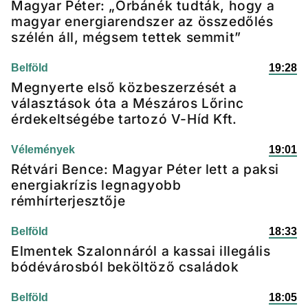
Magyar Péter: „Orbánék tudták, hogy a
magyar energiarendszer az összedőlés
szélén áll, mégsem tettek semmit”
Belföld
19:28
Megnyerte első közbeszerzését a
választások óta a Mészáros Lőrinc
érdekeltségébe tartozó V-Híd Kft.
Vélemények
19:01
Rétvári Bence: Magyar Péter lett a paksi
energiakrízis legnagyobb
rémhírterjesztője
Belföld
18:33
Elmentek Szalonnáról a kassai illegális
bódévárosból beköltöző családok
Belföld
18:05