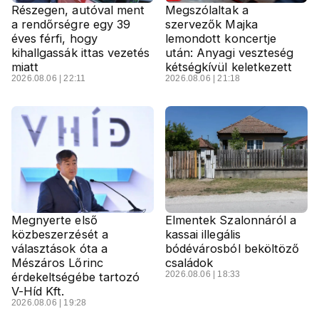
Részegen, autóval ment
Megszólaltak a
a rendőrségre egy 39
szervezők Majka
éves férfi, hogy
lemondott koncertje
kihallgassák ittas vezetés
után: Anyagi veszteség
miatt
kétségkívül keletkezett
2026.08.06 | 22:11
2026.08.06 | 21:18
Megnyerte első
Elmentek Szalonnáról a
közbeszerzését a
kassai illegális
választások óta a
bódévárosból beköltöző
Mészáros Lőrinc
családok
2026.08.06 | 18:33
érdekeltségébe tartozó
V-Híd Kft.
2026.08.06 | 19:28