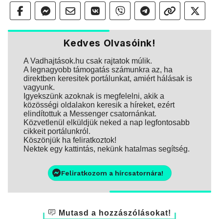
Kedves Olvasóink!
A Vadhajtások.hu csak rajtatok múlik.
A legnagyobb támogatás számunkra az, ha
direktben keresitek portálunkat, amiért hálásak is
vagyunk.
Igyekszünk azoknak is megfelelni, akik a
közösségi oldalakon keresik a híreket, ezért
elindítottuk a Messenger csatornánkat.
Közvetlenül elküldjük neked a nap legfontosabb
cikkeit portálunkról.
Köszönjük ha feliratkoztok!
Nektek egy kattintás, nekünk hatalmas segítség.
Feliratkozom a hírcsatornára!
Mutasd a hozzászólásokat!