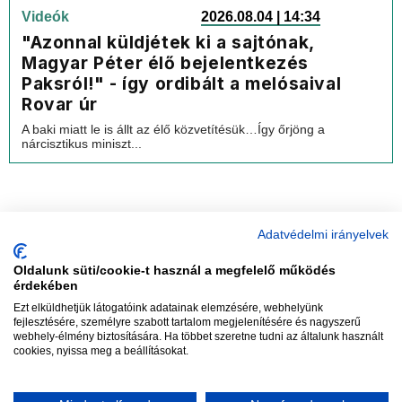
Videók
2026.08.04 | 14:34
"Azonnal küldjétek ki a sajtónak,
Magyar Péter élő bejelentkezés
Paksról!" - így ordibált a melósaival
Rovar úr
A baki miatt le is állt az élő közvetítésük…Így őrjöng a
nárcisztikus miniszt...
Adatvédelmi irányelvek
Oldalunk süti/cookie-t használ a megfelelő működés
vadhajtások
érdekében
Ezt elküldhetjük látogatóink adatainak elemzésére, webhelyünk
fejlesztésére, személyre szabott tartalom megjelenítésére és nagyszerű
webhely-élmény biztosítására. Ha többet szeretne tudni az általunk használt
Szerkesztőség:
szerk@vadhajtasok.hu
cookies, nyissa meg a beállításokat.
Modi:
moderator@vadhajtasok.hu
Adatvédelem
Impresszum
Szerzői jogok