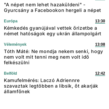
"A népet nem lehet hazaküldeni" -
Gyurcsány a Facebookon hergeli a népet
Európa
13:30
Kémkedés gyanújával vettek őrizetbe a
német hatóságok egy ukrán állampolgárt
Vélemények
13:08
Tóth Máté: Ne mondja nekem senki, hogy
nem volt mit tenni meg nem volt idő
felkészülni
Belföld
12:42
Kamufelmérés: Laczó Adriennre
szavaztak legtöbben a libsik, őt akarják
államfőnek