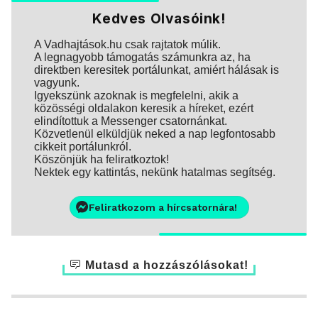
Kedves Olvasóink!
A Vadhajtások.hu csak rajtatok múlik.
A legnagyobb támogatás számunkra az, ha
direktben keresitek portálunkat, amiért hálásak is
vagyunk.
Igyekszünk azoknak is megfelelni, akik a
közösségi oldalakon keresik a híreket, ezért
elindítottuk a Messenger csatornánkat.
Közvetlenül elküldjük neked a nap legfontosabb
cikkeit portálunkról.
Köszönjük ha feliratkoztok!
Nektek egy kattintás, nekünk hatalmas segítség.
Feliratkozom a hírcsatornára!
Mutasd a hozzászólásokat!