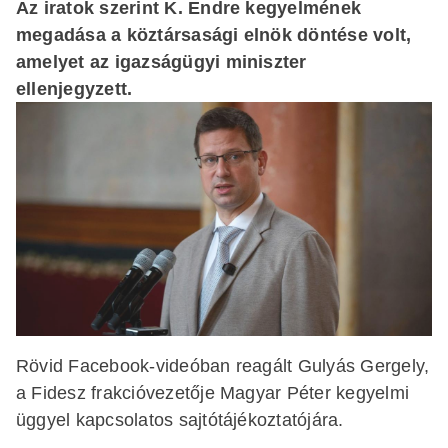
Az iratok szerint K. Endre kegyelmének
megadása a köztársasági elnök döntése volt,
amelyet az igazságügyi miniszter
ellenjegyzett.
Rövid Facebook-videóban reagált Gulyás Gergely,
a Fidesz frakcióvezetője Magyar Péter kegyelmi
üggyel kapcsolatos sajtótájékoztatójára.