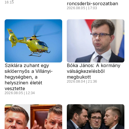
16:15
roncsderbi-sorozatban
2026.08.05 | 17:03
Sziklára zuhant egy
Bóka János: A kormány
siklóernyős a Villányi-
válságkezelésből
hegységben, a
megbukott
2026.08.04 | 21:36
helyszínen életét
vesztette
2026.08.05 | 12:34