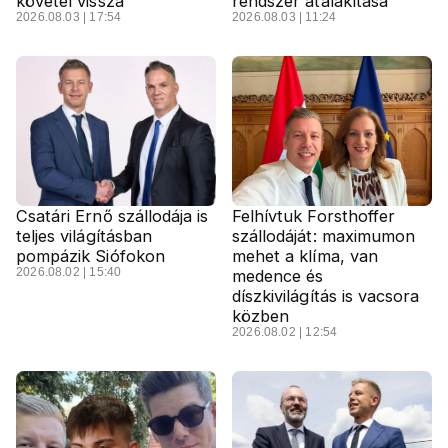
követel vissza
rendszer átalakítása
2026.08.03 | 17:54
2026.08.03 | 11:24
Csatári Ernő szállodája is
Felhívtuk Forsthoffer
teljes világításban
szállodáját: maximumon
pompázik Siófokon
mehet a klíma, van
2026.08.02 | 15:40
medence és
díszkivilágítás is vacsora
közben
2026.08.02 | 12:54