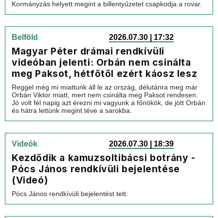
Kormányzás helyett megint a billentyűzetet csapkodja a rovar.
Belföld
2026.07.30 | 17:32
Magyar Péter drámai rendkívüli
videóban jelenti: Orbán nem csinálta
meg Paksot, hétfőtől ezért káosz lesz
Reggel még mi miattunk áll le az ország, délutánra meg már
Orbán Viktor miatt, mert nem csinálta meg Paksot rendesen.
Jó volt fél napig azt érezni mi vagyunk a főnökök, de jött Orbán
és hátra lettünk megint téve a sarokba.
Videók
2026.07.30 | 18:39
Kezdődik a kamuzsoltibácsi botrány -
Pócs János rendkívüli bejelentése
(Videó)
Pócs János rendkívüli bejelentést tett: