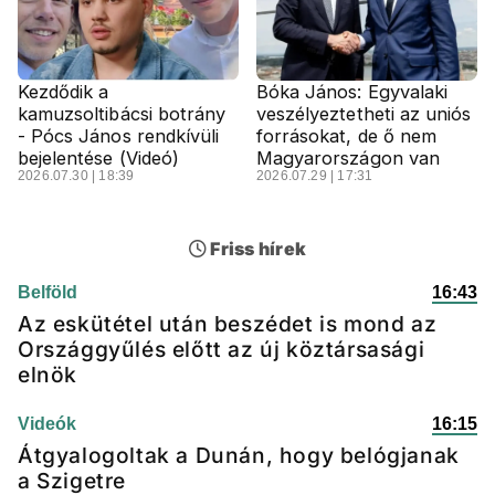
Kezdődik a
Bóka János: Egyvalaki
kamuzsoltibácsi botrány
veszélyeztetheti az uniós
- Pócs János rendkívüli
forrásokat, de ő nem
bejelentése (Videó)
Magyarországon van
2026.07.30 | 18:39
2026.07.29 | 17:31
Friss hírek
Belföld
16:43
Az eskütétel után beszédet is mond az
Országgyűlés előtt az új köztársasági
elnök
Videók
16:15
Átgyalogoltak a Dunán, hogy belógjanak
a Szigetre