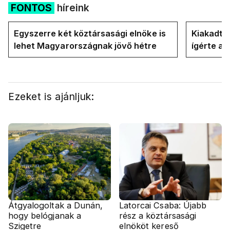
FONTOS
híreink
Egyszerre két köztársasági elnöke is
Kiakadt a
lehet Magyarországnak jövő hétre
ígérte a 
Magyar P
Ezeket is ajánljuk:
Átgyalogoltak a Dunán,
Latorcai Csaba: Újabb
hogy belógjanak a
rész a köztársasági
Szigetre
elnököt kereső