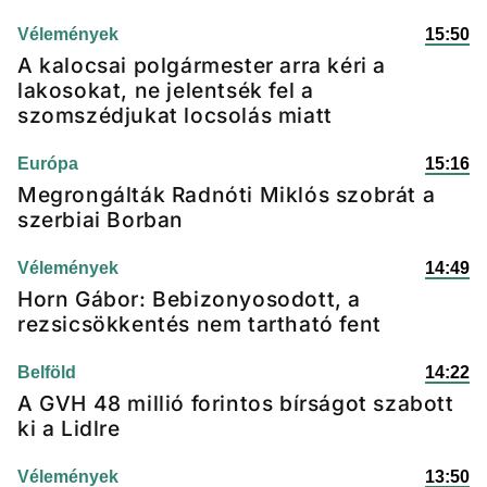
Vélemények
15:50
A kalocsai polgármester arra kéri a
lakosokat, ne jelentsék fel a
szomszédjukat locsolás miatt
Európa
15:16
Megrongálták Radnóti Miklós szobrát a
szerbiai Borban
Vélemények
14:49
Horn Gábor: Bebizonyosodott, a
rezsicsökkentés nem tartható fent
Belföld
14:22
A GVH 48 millió forintos bírságot szabott
ki a Lidlre
Vélemények
13:50