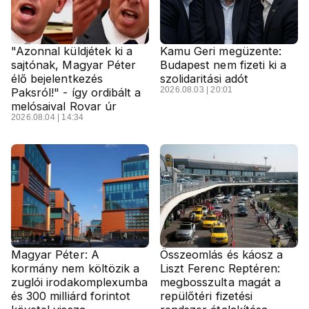
"Azonnal küldjétek ki a
Kamu Geri megüzente:
sajtónak, Magyar Péter
Budapest nem fizeti ki a
élő bejelentkezés
szolidaritási adót
2026.08.03 | 20:01
Paksról!" - így ordibált a
melósaival Rovar úr
2026.08.04 | 14:34
Magyar Péter: A
Összeomlás és káosz a
kormány nem költözik a
Liszt Ferenc Reptéren:
zuglói irodakomplexumba
megbosszulta magát a
és 300 milliárd forintot
repülőtéri fizetési