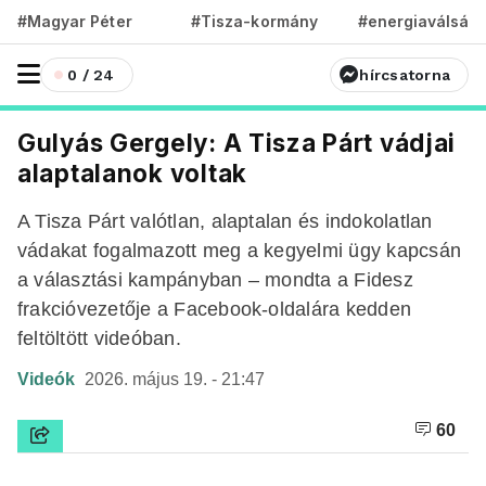
#Magyar Péter
#Tisza-kormány
#energiaválság
0 / 24
hírcsatorna
Gulyás Gergely: A Tisza Párt vádjai
alaptalanok voltak
A Tisza Párt valótlan, alaptalan és indokolatlan
vádakat fogalmazott meg a kegyelmi ügy kapcsán
a választási kampányban – mondta a Fidesz
frakcióvezetője a Facebook-oldalára kedden
feltöltött videóban.
Videók
2026. május 19. - 21:47
60