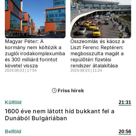
Magyar Péter: A
Összeomlás és káosz a
kormány nem költözik a
Liszt Ferenc Reptéren:
zuglói irodakomplexumba
megbosszulta magát a
és 300 milliárd forintot
repülőtéri fizetési
követel vissza
rendszer átalakítása
2026.08.03 | 17:54
2026.08.03 | 11:24
Friss hírek
Külföld
21:31
1600 éve nem látott híd bukkant fel a
Dunából Bulgáriában
Belföld
20:56