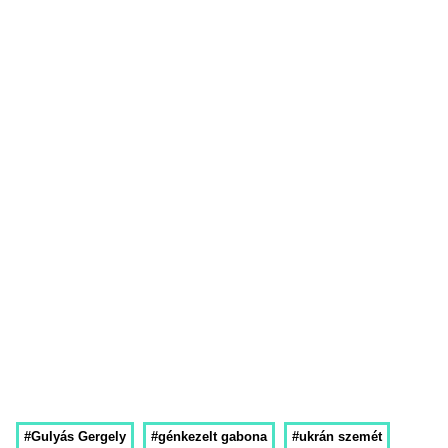
#Gulyás Gergely
#génkezelt gabona
#ukrán szemét