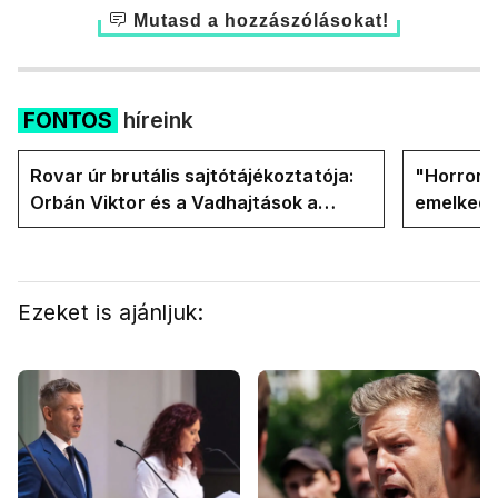
Mutasd a hozzászólásokat!
FONTOS
híreink
Rovar úr brutális sajtótájékoztatója:
"Horror á
Orbán Viktor és a Vadhajtások a
emelkedn
felelős a kialakult helyzetért
oldalán l
Ezeket is ajánljuk: