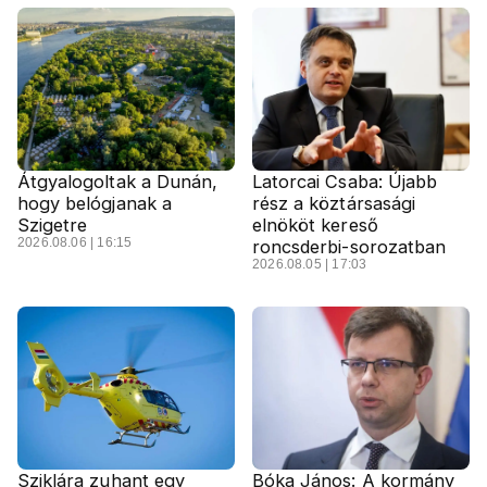
Átgyalogoltak a Dunán,
Latorcai Csaba: Újabb
hogy belógjanak a
rész a köztársasági
Szigetre
elnököt kereső
2026.08.06 | 16:15
roncsderbi-sorozatban
2026.08.05 | 17:03
Sziklára zuhant egy
Bóka János: A kormány