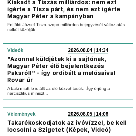
Kiakadt a Tiszás milliárdos: nem ezt
ígérte a Tisza párt, és nem ezt ígérte
Magyar Péter a kampányban
Felföldi József Tisza-szopó milliárdos bejegyzését változtatás
nélkül közöljük.
Videók
2026.08.04 | 14:34
"Azonnal küldjétek ki a sajtónak,
Magyar Péter élő bejelentkezés
Paksról!" - így ordibált a melósaival
Rovar úr
A baki miatt le is állt az élő közvetítésük…Így őrjöng a
nárcisztikus miniszt...
Vélemények
2026.08.05 | 14:06
Takarékoskodjatok az ivóvízzel, be kell
locsolni a Szigetet (Képek, Videó)