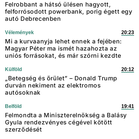
Felrobbant a hátsó ülésen hagyott,
felforrósodott powerbank, porig égett egy
autó Debrecenben
Vélemények
20:23
Mi a kurvaanyja lehet ennek a fejében:
Magyar Péter ma ismét hazahozta az
uniós forrásokat, és már szórni kezdte
Külföld
20:12
„Betegség és őrület” – Donald Trump
durván nekiment az elektromos
autósoknak
Belföld
19:41
Felmondta a Miniszterelnökség a Balásy
Gyula rendezvényes cégével kötött
szerződését