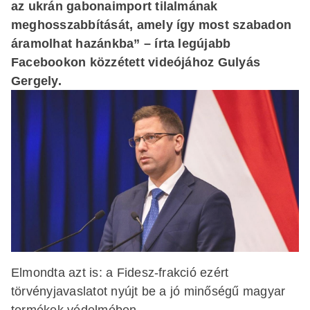
az ukrán gabonaimport tilalmának
meghosszabbítását, amely így most szabadon
áramolhat hazánkba” – írta legújabb
Facebookon közzétett videójához Gulyás
Gergely.
Elmondta azt is: a Fidesz-frakció ezért
törvényjavaslatot nyújt be a jó minőségű magyar
termékek védelmében.