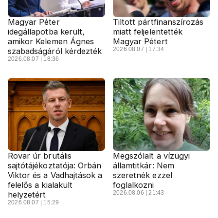
Magyar Péter
Tiltott pártfinanszírozás
idegállapotba került,
miatt feljelentették
amikor Kelemen Ágnes
Magyar Pétert
2026.08.07 | 17:34
szabadságáról kérdezték
2026.08.07 | 18:36
Rovar úr brutális
Megszólalt a vízügyi
sajtótájékoztatója: Orbán
államtitkár: Nem
Viktor és a Vadhajtások a
szeretnék ezzel
felelős a kialakult
foglalkozni
2026.08.06 | 21:43
helyzetért
2026.08.07 | 15:29