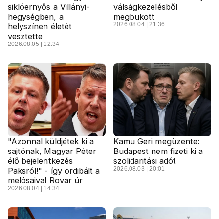
siklóernyős a Villányi-
válságkezelésből
hegységben, a
megbukott
2026.08.04 | 21:36
helyszínen életét
vesztette
2026.08.05 | 12:34
"Azonnal küldjétek ki a
Kamu Geri megüzente:
sajtónak, Magyar Péter
Budapest nem fizeti ki a
élő bejelentkezés
szolidaritási adót
2026.08.03 | 20:01
Paksról!" - így ordibált a
melósaival Rovar úr
2026.08.04 | 14:34