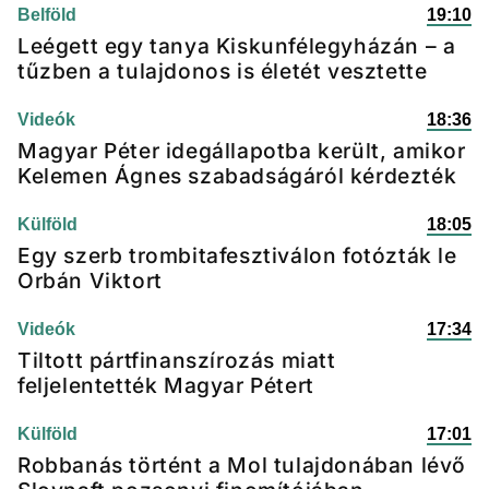
Belföld
19:10
Leégett egy tanya Kiskunfélegyházán – a
tűzben a tulajdonos is életét vesztette
Videók
18:36
Magyar Péter idegállapotba került, amikor
Kelemen Ágnes szabadságáról kérdezték
Külföld
18:05
Egy szerb trombitafesztiválon fotózták le
Orbán Viktort
Videók
17:34
Tiltott pártfinanszírozás miatt
feljelentették Magyar Pétert
Külföld
17:01
Robbanás történt a Mol tulajdonában lévő