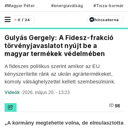
#Magyar Péter
#energiaválság
#Tisza-kormány
0 / 24
hírcsatorna
Gulyás Gergely: A Fidesz-frakció
törvényjavaslatot nyújt be a
magyar termékek védelmében
A fideszes politikus szerint amikor az EU
kényszerítette ránk az ukrán agrártermékeket,
komoly válsághelyzettel kellett szembesülnünk.
Videók
2026. május 20. - 13:23
98
„A kormány megtehette volna, de elmulasztotta