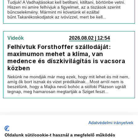
Tudjuk! A Vadhajtásokat kell betiltani, kitiltani, börtönbe vetni.
Hiszen mi amire felhívjuk a figyelmet, az a tiszások szerint
bűncselekmény. Mármint mi követünk el ezáltal
bűnt.Takarékoskodjatok az ivóvízzel, mert be kell...
Videók
2026.08.02 | 12:54
Felhívtuk Forsthoffer szállodáját:
maximumon mehet a klíma, van
medence és díszkivilágítás is vacsora
közben
Nekünk ne mondják már meg ezek, hogy mit lehet és mit nem,
amíg ők bort isznak és vizet prédikálnak…Most arról nem is
beszélünk, hogy a Majka nevű bohóc a siófoki Plázson ugrált
tegnap, meg hamarosan megtartják a Sziget feszt...
Adatvédelmi irányelvek
Oldalunk süti/cookie-t használ a megfelelő működés