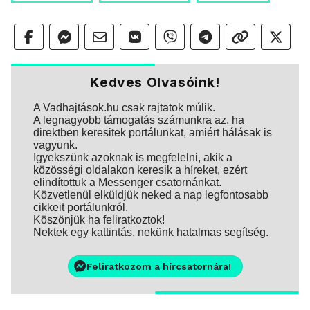
Kedves Olvasóink!
A Vadhajtások.hu csak rajtatok múlik.
A legnagyobb támogatás számunkra az, ha
direktben keresitek portálunkat, amiért hálásak is
vagyunk.
Igyekszünk azoknak is megfelelni, akik a
közösségi oldalakon keresik a híreket, ezért
elindítottuk a Messenger csatornánkat.
Közvetlenül elküldjük neked a nap legfontosabb
cikkeit portálunkról.
Köszönjük ha feliratkoztok!
Nektek egy kattintás, nekünk hatalmas segítség.
Feliratkozom a hírcsatornára!