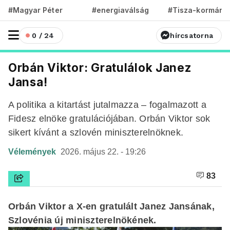
#Magyar Péter
#energiaválság
#Tisza-kormány
0 / 24
hírcsatorna
Orbán Viktor: Gratulálok Janez
Jansa!
A politika a kitartást jutalmazza – fogalmazott a
Fidesz elnöke gratulációjában. Orbán Viktor sok
sikert kívánt a szlovén miniszterelnöknek.
Vélemények
2026. május 22. - 19:26
83
Orbán Viktor a X-en gratulált Janez Jansának,
Szlovénia új miniszterelnökének.