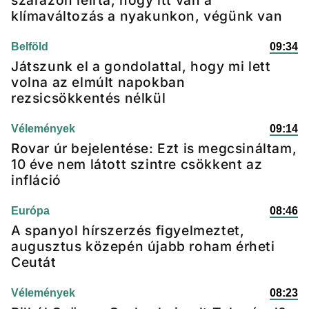
szárazon leírta, hogy itt van a
klímaváltozás a nyakunkon, végünk van
Belföld
09:34
Játszunk el a gondolattal, hogy mi lett
volna az elmúlt napokban
rezsicsökkentés nélkül
Vélemények
09:14
Rovar úr bejelentése: Ezt is megcsináltam,
10 éve nem látott szintre csökkent az
infláció
Európa
08:46
A spanyol hírszerzés figyelmeztet,
augusztus közepén újabb roham érheti
Ceutát
Vélemények
08:23