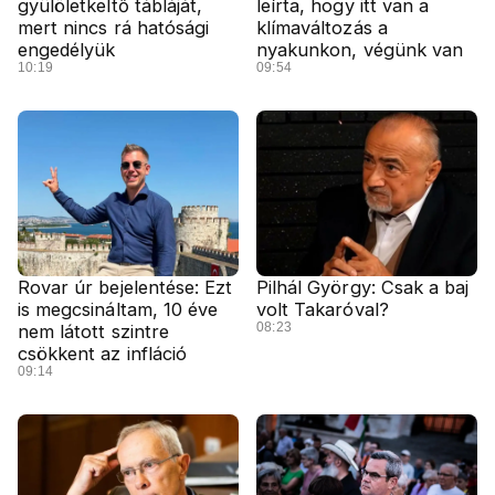
gyülöletkeltő tábláját,
leírta, hogy itt van a
mert nincs rá hatósági
klímaváltozás a
engedélyük
nyakunkon, végünk van
10:19
09:54
Rovar úr bejelentése: Ezt
Pilhál György: Csak a baj
is megcsináltam, 10 éve
volt Takaróval?
08:23
nem látott szintre
csökkent az infláció
09:14