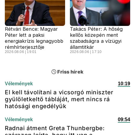
Rétvári Bence: Magyar
Takács Péter: A hőség
Péter lett a paksi
kellős közepén ment
energiakrízis legnagyobb
szabadságra a vízügyi
rémhírterjesztője
államtitkár
2026.08.06 | 19:01
2026.08.06 | 17:10
Friss hírek
Vélemények
10:19
El kell távolítani a vicsorgó miniszter
gyülöletkeltő tábláját, mert nincs rá
hatósági engedélyük
Vélemények
09:54
Radnai átment Greta Thunbergbe: