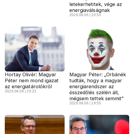
letekerhetitek, vége az
energiaválságnak
2026.08.06 | 20:53
Hortay Olivér: Magyar
Magyar Péter: „Orbánék
Péter nem mond igazat
tudták, hogy a magyar
az energiatárolókról
energiarendszer az
2026.08.06 | 20:23
összedőlés szélén áll,
mégsem tettek semmit”
2026.08.06 | 19:55