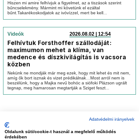
Hiszen mi amire felhívjuk a figyelmet, az a tiszások szerint
bűncselekmény. Mármint mi követünk el ezáltal
bűnt.Takarékoskodjatok az ivóvízzel, mert be kell...
Videók
2026.08.02 | 12:54
Felhívtuk Forsthoffer szállodáját:
maximumon mehet a klíma, van
medence és díszkivilágítás is vacsora
közben
Nekünk ne mondják már meg ezek, hogy mit lehet és mit nem,
amíg ők bort isznak és vizet prédikálnak…Most arról nem is
beszélünk, hogy a Majka nevű bohóc a siófoki Plázson ugrált
tegnap, meg hamarosan megtartják a Sziget feszt...
Adatvédelmi irányelvek
Oldalunk süti/cookie-t használ a megfelelő működés
vadhajtások
érdekében