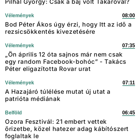
Pilhál György: Csak a baj volt Takaróval?
Vélemények
08:00
Bod Péter Ákos úgy érzi, hogy Itt az idő a
rezsicsökkentés kivezetésére
Vélemények
07:35
„Ön április 12 óta sajnos már nem csak
egy random Facebook-bohóc” - Takács
Péter eligazította Rovar urat
Vélemények
07:11
A Hazajáró túlélése mutat új utat a
patrióta médiának
Belföld
06:45
Ozora Fesztivál: 21 embert vettek
őrizetbe, közel hatezer adag kábítószert
foglaltak le