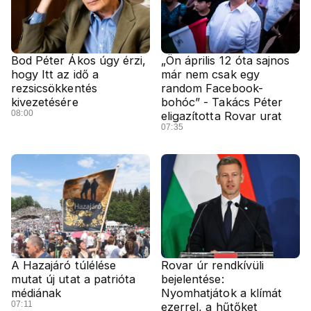
Bod Péter Ákos úgy érzi,
„Ön április 12 óta sajnos
hogy Itt az idő a
már nem csak egy
rezsicsökkentés
random Facebook-
kivezetésére
bohóc” - Takács Péter
08:00
eligazította Rovar urat
07:35
A Hazajáró túlélése
Rovar úr rendkívüli
mutat új utat a patrióta
bejelentése:
médiának
Nyomhatjátok a klímát
07:11
ezerrel, a hűtőket