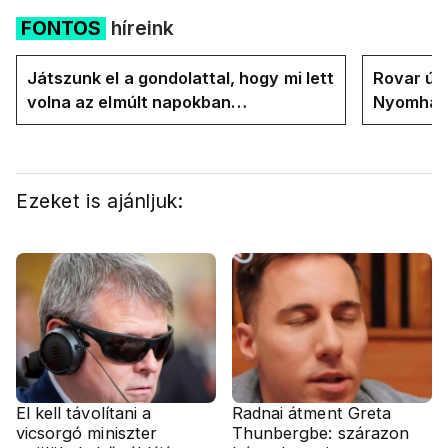
FONTOS
híreink
Játszunk el a gondolattal, hogy mi lett
Rovar úr 
volna az elmúlt napokban
Nyomhatjá
rezsicsökkentés nélkül
hűtőket l
energiav
Ezeket is ajánljuk:
El kell távolítani a
Radnai átment Greta
vicsorgó miniszter
Thunbergbe: szárazon