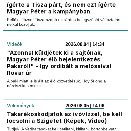
ígérte a Tisza párt, és nem ezt ígérte
Magyar Péter a kampányban
Felföldi József Tisza-szopó milliárdos bejegyzését változtatás
nélkül közöljük.
Videók
2026.08.04 | 14:34
"Azonnal küldjétek ki a sajtónak,
Magyar Péter élő bejelentkezés
Paksról!" - így ordibált a melósaival
Rovar úr
A baki miatt le is állt az élő közvetítésük…Így őrjöng a
nárcisztikus miniszt...
Vélemények
2026.08.05 | 14:06
Takarékoskodjatok az ivóvízzel, be kell
locsolni a Szigetet (Képek, Videó)
Tudjuk! A Vadhajtásokat kell betiltani, kitiltani, börtönbe vetni.