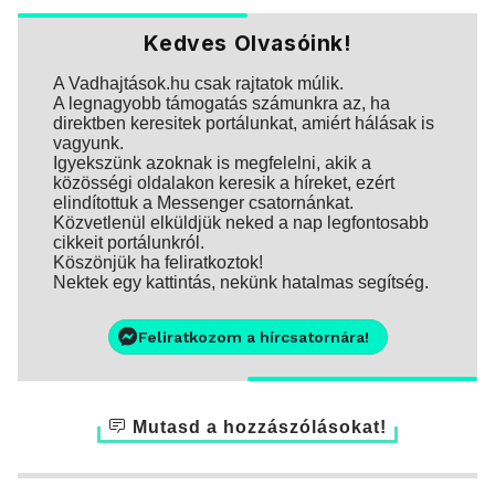
Kedves Olvasóink!
A Vadhajtások.hu csak rajtatok múlik.
A legnagyobb támogatás számunkra az, ha
direktben keresitek portálunkat, amiért hálásak is
vagyunk.
Igyekszünk azoknak is megfelelni, akik a
közösségi oldalakon keresik a híreket, ezért
elindítottuk a Messenger csatornánkat.
Közvetlenül elküldjük neked a nap legfontosabb
cikkeit portálunkról.
Köszönjük ha feliratkoztok!
Nektek egy kattintás, nekünk hatalmas segítség.
Feliratkozom a hírcsatornára!
Mutasd a hozzászólásokat!