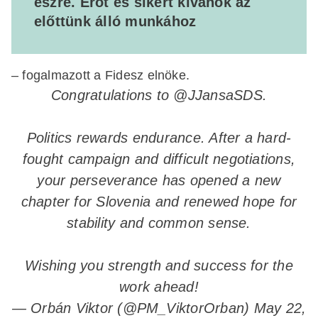
észre. Erőt és sikert kívánok az
előttünk álló munkához
– fogalmazott a Fidesz elnöke.
Congratulations to
@JJansaSDS
.
Politics rewards endurance. After a hard-
fought campaign and difficult negotiations,
your perseverance has opened a new
chapter for Slovenia and renewed hope for
stability and common sense.
Wishing you strength and success for the
work ahead!
— Orbán Viktor (@PM_ViktorOrban)
May 22,