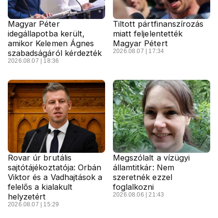
Magyar Péter
Tiltott pártfinanszírozás
idegállapotba került,
miatt feljelentették
amikor Kelemen Ágnes
Magyar Pétert
2026.08.07 | 17:34
szabadságáról kérdezték
2026.08.07 | 18:36
Rovar úr brutális
Megszólalt a vízügyi
sajtótájékoztatója: Orbán
államtitkár: Nem
Viktor és a Vadhajtások a
szeretnék ezzel
felelős a kialakult
foglalkozni
2026.08.06 | 21:43
helyzetért
2026.08.07 | 15:29