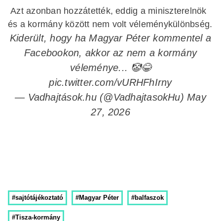
Azt azonban hozzátették, eddig a miniszterelnök
és a kormány között nem volt véleménykülönbség.
Kiderült, hogy ha Magyar Péter kommentel a
Facebookon, akkor az nem a kormány
véleménye... 🤡😂
pic.twitter.com/vURHFhIrny
— Vadhajtások.hu (@VadhajtasokHu)
May
27, 2026
#sajtótájékoztató
#Magyar Péter
#balfaszok
#Tisza-kormány