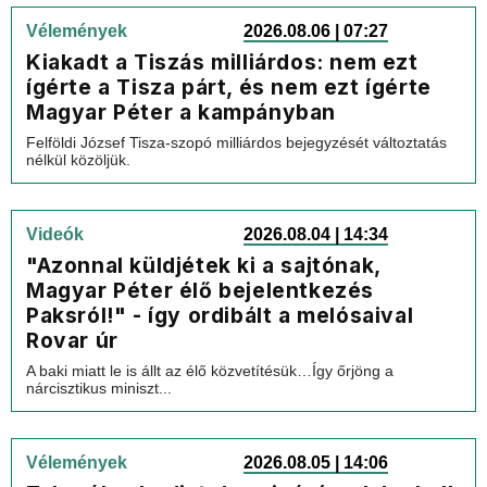
Vélemények
2026.08.06 | 07:27
Kiakadt a Tiszás milliárdos: nem ezt
ígérte a Tisza párt, és nem ezt ígérte
Magyar Péter a kampányban
Felföldi József Tisza-szopó milliárdos bejegyzését változtatás
nélkül közöljük.
Videók
2026.08.04 | 14:34
"Azonnal küldjétek ki a sajtónak,
Magyar Péter élő bejelentkezés
Paksról!" - így ordibált a melósaival
Rovar úr
A baki miatt le is állt az élő közvetítésük…Így őrjöng a
nárcisztikus miniszt...
Vélemények
2026.08.05 | 14:06