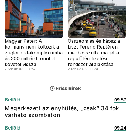
Magyar Péter: A
Összeomlás és káosz a
kormány nem költözik a
Liszt Ferenc Reptéren:
zuglói irodakomplexumba
megbosszulta magát a
és 300 milliárd forintot
repülőtéri fizetési
követel vissza
rendszer átalakítása
2026.08.03 | 17:54
2026.08.03 | 11:24
Friss hírek
Belföld
09:57
Megérkezett az enyhülés, „csak” 34 fok
várható szombaton
Belföld
09:24