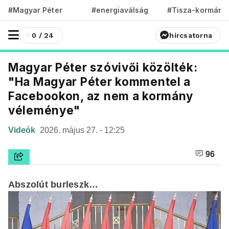
#Magyar Péter
#energiaválság
#Tisza-kormány
0 / 24
hírcsatorna
Magyar Péter szóvivői közölték:
"Ha Magyar Péter kommentel a
Facebookon, az nem a kormány
véleménye"
Videók
2026. május 27. - 12:25
96
Abszolút burleszk…