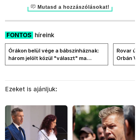
Mutasd a hozzászólásokat!
FONTOS
híreink
Órákon belül vége a bábszínháznak:
Rovar úr 
három jelölt közül "választ" ma
Orbán Vik
államfőt a Tisza-frakció
felelős a
Ezeket is ajánljuk: