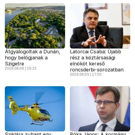
Átgyalogoltak a Dunán,
Latorcai Csaba: Újabb
hogy belógjanak a
rész a köztársasági
Szigetre
elnököt kereső
2026.08.06 | 16:15
roncsderbi-sorozatban
2026.08.05 | 17:03
Sziklára zuhant egy
Bóka János: A kormány