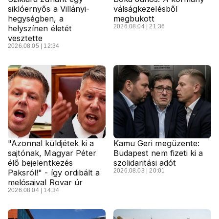
siklóernyős a Villányi-
válságkezelésből
hegységben, a
megbukott
2026.08.04 | 21:36
helyszínen életét
vesztette
2026.08.05 | 12:34
"Azonnal küldjétek ki a
Kamu Geri megüzente:
sajtónak, Magyar Péter
Budapest nem fizeti ki a
élő bejelentkezés
szolidaritási adót
2026.08.03 | 20:01
Paksról!" - így ordibált a
melósaival Rovar úr
2026.08.04 | 14:34