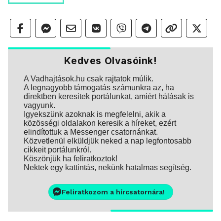
Kedves Olvasóink!
A Vadhajtások.hu csak rajtatok múlik.
A legnagyobb támogatás számunkra az, ha
direktben keresitek portálunkat, amiért hálásak is
vagyunk.
Igyekszünk azoknak is megfelelni, akik a
közösségi oldalakon keresik a híreket, ezért
elindítottuk a Messenger csatornánkat.
Közvetlenül elküldjük neked a nap legfontosabb
cikkeit portálunkról.
Köszönjük ha feliratkoztok!
Nektek egy kattintás, nekünk hatalmas segítség.
Feliratkozom a hírcsatornára!