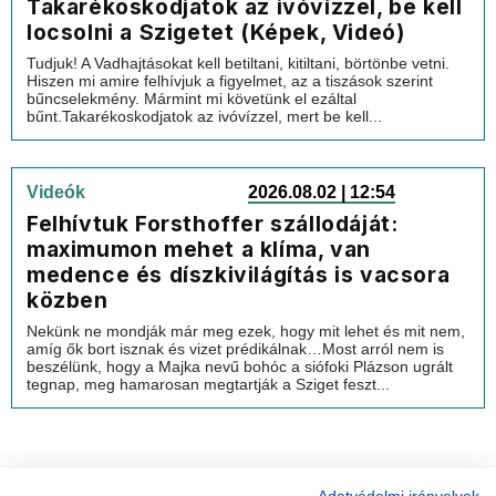
Takarékoskodjatok az ivóvízzel, be kell
locsolni a Szigetet (Képek, Videó)
Tudjuk! A Vadhajtásokat kell betiltani, kitiltani, börtönbe vetni.
Hiszen mi amire felhívjuk a figyelmet, az a tiszások szerint
bűncselekmény. Mármint mi követünk el ezáltal
bűnt.Takarékoskodjatok az ivóvízzel, mert be kell...
Videók
2026.08.02 | 12:54
Felhívtuk Forsthoffer szállodáját:
maximumon mehet a klíma, van
medence és díszkivilágítás is vacsora
közben
Nekünk ne mondják már meg ezek, hogy mit lehet és mit nem,
amíg ők bort isznak és vizet prédikálnak…Most arról nem is
beszélünk, hogy a Majka nevű bohóc a siófoki Plázson ugrált
tegnap, meg hamarosan megtartják a Sziget feszt...