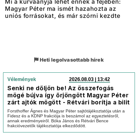
Mi a kurvaanyja lehet ennek a fejében:
Magyar Péter ma ismét hazahozta az
uniós forrásokat, és már szórni kezdte
Heti legolvasottabb hírek
Vélemények
2026.08.03 | 13:42
Senki ne dőljön be! Az összefogás
mögé bújva így őrjöngött Magyar Péter
zárt ajtók mögött - Rétvári borítja a bilit
Forsthoffer Ágnes és Magyar Péter sajtótájékoztatója után a
Fidesz és a KDNP frakciója is beszámol az egyeztetésről,
annak eredményeiről. Bóka János és Rétvári Bence
frakcióvezetők tájékoztatója elkezdődött.