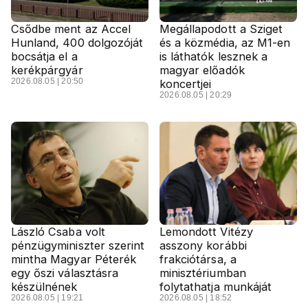
Csődbe ment az Accel
Megállapodott a Sziget
Hunland, 400 dolgozóját
és a közmédia, az M1-en
bocsátja el a
is láthatók lesznek a
kerékpárgyár
magyar előadók
2026.08.05 | 20:50
koncertjei
2026.08.05 | 20:29
László Csaba volt
Lemondott Vitézy
pénzügyminiszter szerint
asszony korábbi
mintha Magyar Péterék
frakciótársa, a
egy őszi választásra
minisztériumban
készülnének
folytathatja munkáját
2026.08.05 | 19:21
2026.08.05 | 18:52