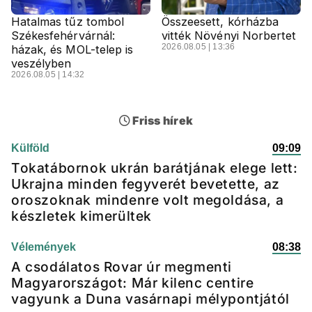
Hatalmas tűz tombol
Összeesett, kórházba
Székesfehérvárnál:
vitték Növényi Norbertet
2026.08.05 | 13:36
házak, és MOL-telep is
veszélyben
2026.08.05 | 14:32
Friss hírek
Külföld
09:09
Tokatábornok ukrán barátjának elege lett:
Ukrajna minden fegyverét bevetette, az
oroszoknak mindenre volt megoldása, a
készletek kimerültek
Vélemények
08:38
A csodálatos Rovar úr megmenti
Magyarországot: Már kilenc centire
vagyunk a Duna vasárnapi mélypontjától