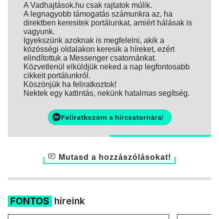
A Vadhajtások.hu csak rajtatok múlik.
A legnagyobb támogatás számunkra az, ha
direktben keresitek portálunkat, amiért hálásak is
vagyunk.
Igyekszünk azoknak is megfelelni, akik a
közösségi oldalakon keresik a híreket, ezért
elindítottuk a Messenger csatornánkat.
Közvetlenül elküldjük neked a nap legfontosabb
cikkeit portálunkról.
Köszönjük ha feliratkoztok!
Nektek egy kattintás, nekünk hatalmas segítség.
Feliratkozom a hírcsatornára!
Mutasd a hozzászólásokat!
FONTOS
híreink