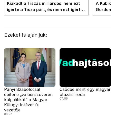
Kiakadt a Tiszás milliárdos: nem ezt
A Kubik t
ígérte a Tisza párt, és nem ezt ígérte
Gordon D
Magyar Péter a kampányban
Magyar P
Ezeket is ajánljuk:
Panyi Szabolccsal
Csődbe ment egy magyar
építene „valódi szuverén
utazási iroda
07:06
külpolitikát” a Magyar
Külügyi Intézet új
vezetője
08:25