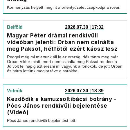
Kormányzás helyett megint a billentyűzetet csapkodja a rovar.
Belföld
2026.07.30 | 17:32
Magyar Péter drámai rendkívüli
videóban jelenti: Orbán nem csinálta
meg Paksot, hétfőtől ezért káosz lesz
Reggel még mi miattunk áll le az ország, délutánra meg már
Orbán Viktor miatt, mert nem csinálta meg Paksot rendesen.
Jó volt fél napig azt érezni mi vagyunk a főnökök, de jött Orbán
és hátra lettünk megint téve a sarokba.
Videók
2026.07.30 | 18:39
Kezdődik a kamuzsoltibácsi botrány -
Pócs János rendkívüli bejelentése
(Videó)
Pócs János rendkívüli bejelentést tett: