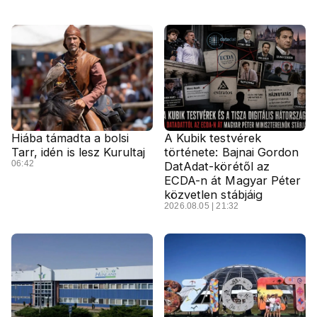
Hiába támadta a bolsi
A Kubik testvérek
Tarr, idén is lesz Kurultaj
története: Bajnai Gordon
06:42
DatAdat-körétől az
ECDA-n át Magyar Péter
közvetlen stábjáig
2026.08.05 | 21:32