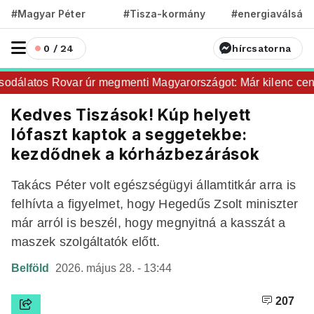
#Magyar Péter
#Tisza-kormány
#energiaválság
0 / 24
hírcsatorna
dálatos Rovar úr megmenti Magyarországot: Már kilenc centir
Kedves Tiszások! Kúp helyett
lófaszt kaptok a seggetekbe:
kezdődnek a kórházbezárások
Takács Péter volt egészségügyi államtitkár arra is
felhívta a figyelmet, hogy Hegedűs Zsolt miniszter
már arról is beszél, hogy megnyitná a kasszát a
maszek szolgáltatók előtt.
Belföld
2026. május 28. - 13:44
207