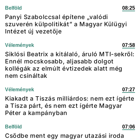
Belföld
08:25
Panyi Szabolccsal építene „valódi
szuverén külpolitikát” a Magyar Külügyi
Intézet új vezetője
Vélemények
07:58
Siklósi Beatrix a kitálaló, áruló MTI-sekről:
Ennél mocskosabb, aljasabb dolgot
kollégák az elmúlt évtizedek alatt még
nem csináltak
Vélemények
07:27
Kiakadt a Tiszás milliárdos: nem ezt ígérte
a Tisza párt, és nem ezt ígérte Magyar
Péter a kampányban
Belföld
07:06
Csődbe ment egy magyar utazási iroda