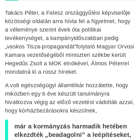
Takács Péter, a Fidesz országgyűlési képviselője
közösségi oldalán arra hívta fel a figyelmet, hogy
a véleménye szerint évek óta politikai
tevékenységet, a kampányidőszakban pedig
„vaskos Tisza-propagandát”folytató Magyar Orvosi
Kamara vezetőségéből miniszteri székbe került
Hegedűs Zsolt a MOK elnökével, Álmos Péterrel
mondatná ki a rossz híreket.
A volt egészségügyi államtitkár hozzátette, hogy
miközben egy 6 éve készült tanulmányra
hivatkozva végig az előző vezetést vádolták azzal,
hogy kórházbezárásokra készülnek,
már a kormányzás harmadik hetében
elkezdték „beadagolni” a leépítéseket,