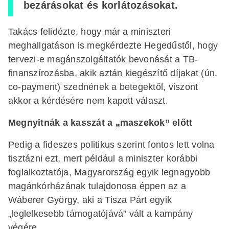
bezárásokat és korlátozásokat.
Takács felidézte, hogy már a miniszteri
meghallgatáson is megkérdezte Hegedűstől, hogy
tervezi-e magánszolgáltatók bevonását a TB-
finanszírozásba, akik aztán kiegészítő díjakat (ún.
co-payment) szednének a betegektől, viszont
akkor a kérdésére nem kapott választ.
Megnyitnák a kasszát a „maszekok” előtt
Pedig a fideszes politikus szerint fontos lett volna
tisztázni ezt, mert például a miniszter korábbi
foglalkoztatója, Magyarország egyik legnagyobb
magánkórházának tulajdonosa éppen az a
Wáberer György, aki a Tisza Párt egyik
„leglelkesebb támogatójává” vált a kampány
végére.