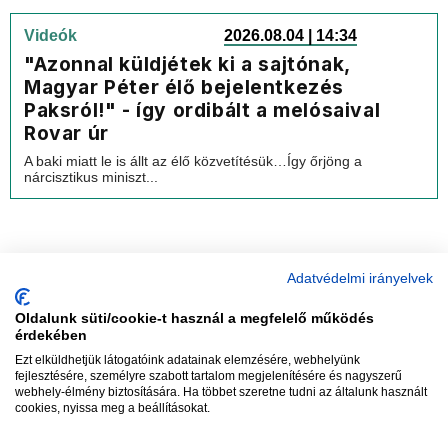
Videók
2026.08.04 | 14:34
"Azonnal küldjétek ki a sajtónak,
Magyar Péter élő bejelentkezés
Paksról!" - így ordibált a melósaival
Rovar úr
A baki miatt le is állt az élő közvetítésük…Így őrjöng a
nárcisztikus miniszt...
Adatvédelmi irányelvek
Oldalunk süti/cookie-t használ a megfelelő működés
vadhajtások
érdekében
Ezt elküldhetjük látogatóink adatainak elemzésére, webhelyünk
fejlesztésére, személyre szabott tartalom megjelenítésére és nagyszerű
webhely-élmény biztosítására. Ha többet szeretne tudni az általunk használt
Szerkesztőség:
szerk@vadhajtasok.hu
cookies, nyissa meg a beállításokat.
Modi:
moderator@vadhajtasok.hu