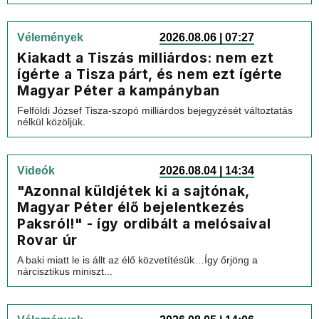
Vélemények
2026.08.06 | 07:27
Kiakadt a Tiszás milliárdos: nem ezt
ígérte a Tisza párt, és nem ezt ígérte
Magyar Péter a kampányban
Felföldi József Tisza-szopó milliárdos bejegyzését változtatás
nélkül közöljük.
Videók
2026.08.04 | 14:34
"Azonnal küldjétek ki a sajtónak,
Magyar Péter élő bejelentkezés
Paksról!" - így ordibált a melósaival
Rovar úr
A baki miatt le is állt az élő közvetítésük…Így őrjöng a
nárcisztikus miniszt...