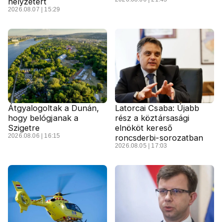
helyzetért
2026.08.07 | 15:29
Átgyalogoltak a Dunán,
Latorcai Csaba: Újabb
hogy belógjanak a
rész a köztársasági
Szigetre
elnököt kereső
2026.08.06 | 16:15
roncsderbi-sorozatban
2026.08.05 | 17:03