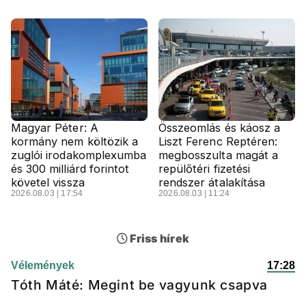
Magyar Péter: A
Összeomlás és káosz a
kormány nem költözik a
Liszt Ferenc Reptéren:
zuglói irodakomplexumba
megbosszulta magát a
és 300 milliárd forintot
repülőtéri fizetési
követel vissza
rendszer átalakítása
2026.08.03 | 17:54
2026.08.03 | 11:24
Friss hírek
Vélemények
17:28
Tóth Máté: Megint be vagyunk csapva