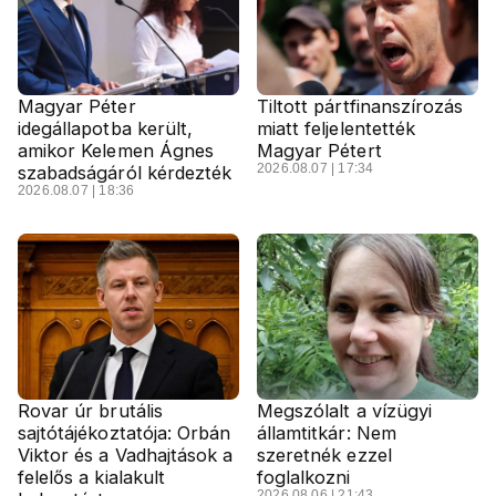
Magyar Péter
Tiltott pártfinanszírozás
idegállapotba került,
miatt feljelentették
amikor Kelemen Ágnes
Magyar Pétert
2026.08.07 | 17:34
szabadságáról kérdezték
2026.08.07 | 18:36
Rovar úr brutális
Megszólalt a vízügyi
sajtótájékoztatója: Orbán
államtitkár: Nem
Viktor és a Vadhajtások a
szeretnék ezzel
felelős a kialakult
foglalkozni
2026.08.06 | 21:43