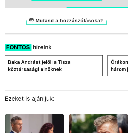
Mutasd a hozzászólásokat!
FONTOS
híreink
Baka Andrást jelöli a Tisza
Órákon b
köztársasági elnöknek
három jel
államfőt 
Ezeket is ajánljuk: