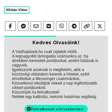
#Orbán Viktor
Kedves Olvasóink!
A Vadhajtások.hu csak rajtatok múlik.
A legnagyobb támogatás számunkra az, ha
direktben keresitek portálunkat, amiért hálásak is
vagyunk.
Igyekszünk azoknak is megfelelni, akik a
közösségi oldalakon keresik a híreket, ezért
elindítottuk a Messenger csatornánkat.
Közvetlenül elküldjük neked a nap legfontosabb
cikkeit portálunkról.
Köszönjük ha feliratkoztok!
Nektek egy kattintás, nekünk hatalmas segítség.
Feliratkozom a hírcsatornára!