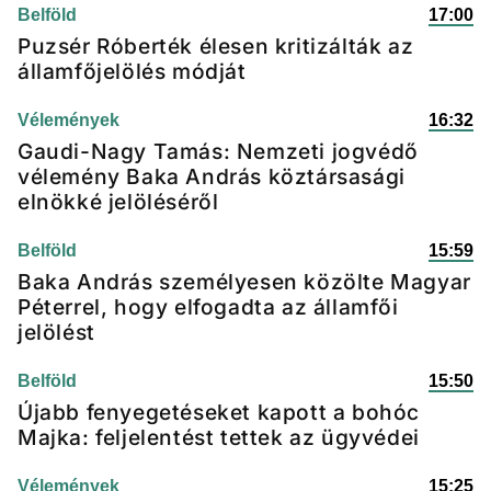
Belföld
17:00
Puzsér Róberték élesen kritizálták az
államfőjelölés módját
Vélemények
16:32
Gaudi-Nagy Tamás: Nemzeti jogvédő
vélemény Baka András köztársasági
elnökké jelöléséről
Belföld
15:59
Baka András személyesen közölte Magyar
Péterrel, hogy elfogadta az államfői
jelölést
Belföld
15:50
Újabb fenyegetéseket kapott a bohóc
Majka: feljelentést tettek az ügyvédei
Vélemények
15:25