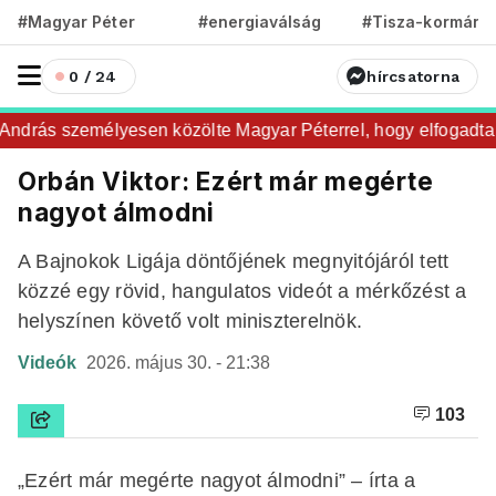
#Magyar Péter
#energiaválság
#Tisza-kormány
0 / 24
hírcsatorna
drás személyesen közölte Magyar Péterrel, hogy elfogadta az 
Orbán Viktor: Ezért már megérte
nagyot álmodni
A Bajnokok Ligája döntőjének megnyitójáról tett
közzé egy rövid, hangulatos videót a mérkőzést a
helyszínen követő volt miniszterelnök.
Videók
2026. május 30. - 21:38
103
„Ezért már megérte nagyot álmodni” – írta a