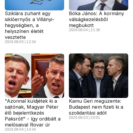
Sziklára zuhant egy
Bóka János: A kormány
siklóernyős a Villányi-
válságkezelésből
hegységben, a
megbukott
2026.08.04 | 21:36
helyszínen életét
vesztette
2026.08.05 | 12:34
"Azonnal küldjétek ki a
Kamu Geri megüzente:
sajtónak, Magyar Péter
Budapest nem fizeti ki a
élő bejelentkezés
szolidaritási adót
2026.08.03 | 20:01
Paksról!" - így ordibált a
melósaival Rovar úr
2026.08.04 | 14:34