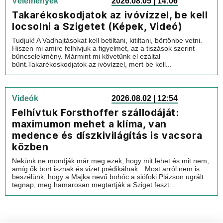
Vélemények
2026.08.05 | 14:06
Takarékoskodjatok az ivóvízzel, be kell
locsolni a Szigetet (Képek, Videó)
Tudjuk! A Vadhajtásokat kell betiltani, kitiltani, börtönbe vetni.
Hiszen mi amire felhívjuk a figyelmet, az a tiszások szerint
bűncselekmény. Mármint mi követünk el ezáltal
bűnt.Takarékoskodjatok az ivóvízzel, mert be kell...
Videók
2026.08.02 | 12:54
Felhívtuk Forsthoffer szállodáját:
maximumon mehet a klíma, van
medence és díszkivilágítás is vacsora
közben
Nekünk ne mondják már meg ezek, hogy mit lehet és mit nem,
amíg ők bort isznak és vizet prédikálnak…Most arról nem is
beszélünk, hogy a Majka nevű bohóc a siófoki Plázson ugrált
tegnap, meg hamarosan megtartják a Sziget feszt...