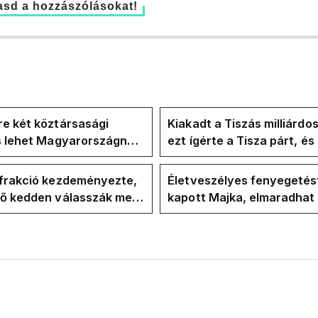
sd a hozzászólásokat!
e két köztársasági
Kiakadt a Tiszás milliárdo
is lehet Magyarországnak
ezt ígérte a Tisza párt, é
re
ezt ígérte Magyar Péter a
kampányban
-frakció kezdeményezte,
Életveszélyes fenyegetés
vő kedden válasszák meg
kapott Majka, elmaradhat
ztársasági elnököt
erdélyi koncertje