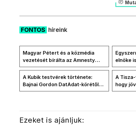
Muta
FONTOS
híreink
Magyar Pétert és a közmédia
Egyszerr
vezetését bírálta az Amnesty
elnöke 
International a Klubrádióban
jövő hét
A Kubik testvérek története:
A Tisza
Bajnai Gordon DatAdat-körétől
hogy jö
az ECDA-n át Magyar Péter
az új kö
közvetlen stábjáig
Ezeket is ajánljuk: