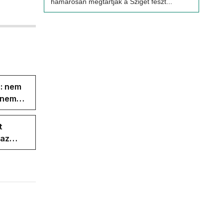
hamarosan megtartják a Sziget feszt...
s: nem
s nem
t
 az