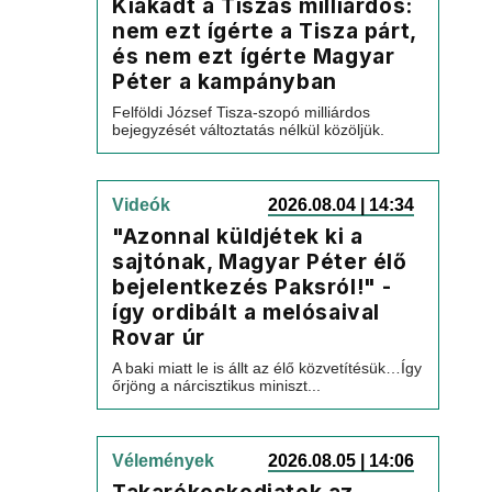
Kiakadt a Tiszás milliárdos:
nem ezt ígérte a Tisza párt,
és nem ezt ígérte Magyar
Péter a kampányban
Felföldi József Tisza-szopó milliárdos
bejegyzését változtatás nélkül közöljük.
Videók
2026.08.04 | 14:34
"Azonnal küldjétek ki a
sajtónak, Magyar Péter élő
bejelentkezés Paksról!" -
így ordibált a melósaival
Rovar úr
A baki miatt le is állt az élő közvetítésük…Így
őrjöng a nárcisztikus miniszt...
Vélemények
2026.08.05 | 14:06