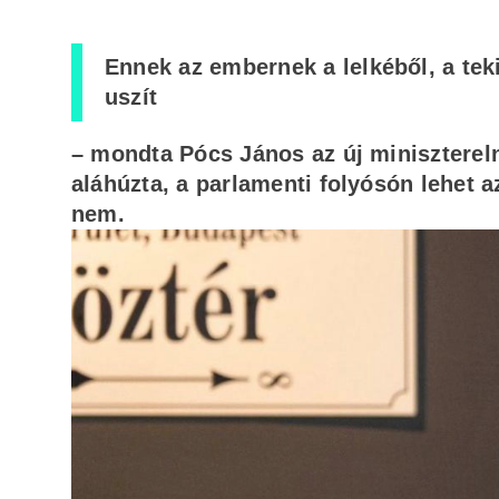
Ennek az embernek a lelkéből, a teki
uszít
– mondta Pócs János az új minisztereln
aláhúzta, a parlamenti folyósón lehet 
nem.