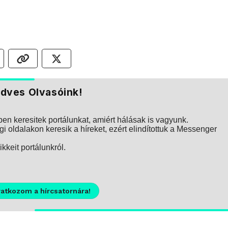
dves Olvasóink!
n keresitek portálunkat, amiért hálásak is vagyunk.
i oldalakon keresik a híreket, ezért elindítottuk a Messenger
kkeit portálunkról.
ratkozom a hírcsatornára!