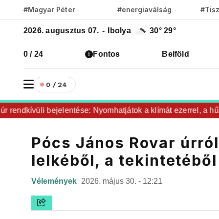
#Magyar Péter
#energiaválság
#Tis
2026. augusztus 07.
-
Ibolya
30°
29°
0 / 24
Fontos
Belföld
0 / 24
kívüli bejelentése: Nyomhatjátok a klímát ezerrel, a hűtőket 
Pócs János Rovar úrró
lelkéből, a tekintetébő
Vélemények
2026. május 30. - 12:21