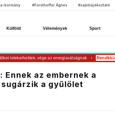
za-kormány
#Forsthoffer Ágnes
#sajtótájékoztató
Külföld
Vélemények
Sport
letekerhetitek, vége az energiaválságnak
Rendkívüli
Rov
l: Ennek az embernek a
l sugárzik a gyűlölet