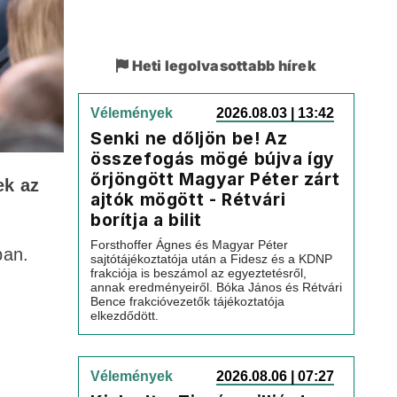
Heti legolvasottabb hírek
Vélemények
2026.08.03 | 13:42
Senki ne dőljön be! Az
összefogás mögé bújva így
őrjöngött Magyar Péter zárt
ek az
ajtók mögött - Rétvári
borítja a bilit
Forsthoffer Ágnes és Magyar Péter
ban.
sajtótájékoztatója után a Fidesz és a KDNP
frakciója is beszámol az egyeztetésről,
annak eredményeiről. Bóka János és Rétvári
Bence frakcióvezetők tájékoztatója
elkezdődött.
Vélemények
2026.08.06 | 07:27