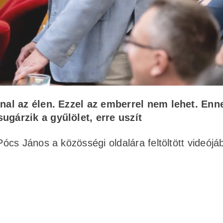
ánnal az élen. Ezzel az emberrel nem lehet. Enn
sugárzik a gyűlölet, erre uszít
cs János a közösségi oldalára feltöltött videójá