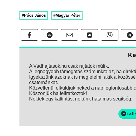
#Pócs János
#Magyar Péter
Ke
A Vadhajtások.hu csak rajtatok múlik.
A legnagyobb támogatás számunkra az, ha direktbe
Igyekszünk azoknak is megfelelni, akik a közösség
csatornánkat.
Közvetlenül elküldjük neked a nap legfontosabb ci
Köszönjük ha feliratkoztok!
Nektek egy kattintás, nekünk hatalmas segítség.
Feli