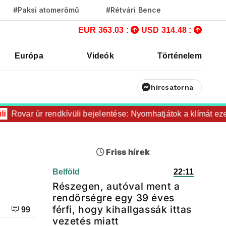
#Paksi atomerőmű
#Rétvári Bence
EUR 363.03 :
USD 314.48 :
Európa
Videók
Történelem
hírcsatorna
ar úr rendkívüli bejelentése: Nyomhatjátok a klímát ezerrel, a
Friss hírek
Belföld
22:11
Részegen, autóval ment a
rendőrségre egy 39 éves
férfi, hogy kihallgassák ittas
99
vezetés miatt