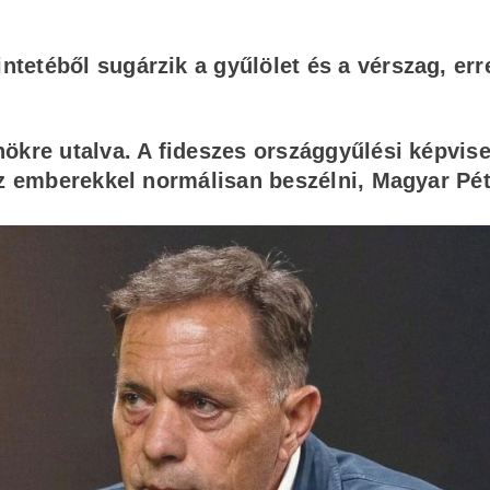
ntetéből sugárzik a gyűlölet és a vérszag, err
ökre utalva. A fideszes országgyűlési képvise
az emberekkel normálisan beszélni, Magyar Pét