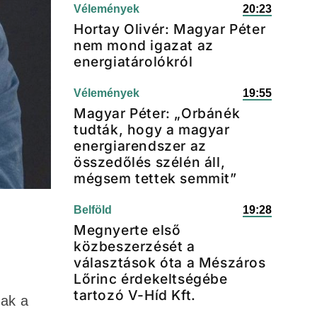
Vélemények
20:23
Hortay Olivér: Magyar Péter
nem mond igazat az
energiatárolókról
Vélemények
19:55
Magyar Péter: „Orbánék
tudták, hogy a magyar
energiarendszer az
összedőlés szélén áll,
mégsem tettek semmit”
Belföld
19:28
Megnyerte első
közbeszerzését a
választások óta a Mészáros
Lőrinc érdekeltségébe
tartozó V-Híd Kft.
nak a