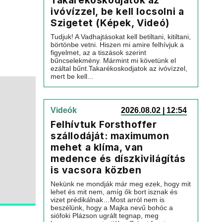
Takarékoskodjatok az
ivóvízzel, be kell locsolni a
Szigetet (Képek, Videó)
Tudjuk! A Vadhajtásokat kell betiltani, kitiltani,
börtönbe vetni. Hiszen mi amire felhívjuk a
figyelmet, az a tiszások szerint
bűncselekmény. Mármint mi követünk el
ezáltal bűnt.Takarékoskodjatok az ivóvízzel,
mert be kell...
Videók
2026.08.02 | 12:54
Felhívtuk Forsthoffer
szállodáját: maximumon
mehet a klíma, van
medence és díszkivilágítás
is vacsora közben
Nekünk ne mondják már meg ezek, hogy mit
lehet és mit nem, amíg ők bort isznak és
vizet prédikálnak…Most arról nem is
beszélünk, hogy a Majka nevű bohóc a
siófoki Plázson ugrált tegnap, meg