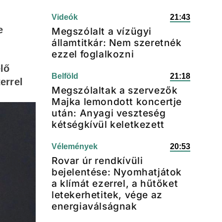
Videók
21:43
e
Megszólalt a vízügyi
államtitkár: Nem szeretnék
ezzel foglalkozni
lő
Belföld
21:18
errel
Megszólaltak a szervezők
Majka lemondott koncertje
után: Anyagi veszteség
kétségkívül keletkezett
Vélemények
20:53
Rovar úr rendkívüli
bejelentése: Nyomhatjátok
a klímát ezerrel, a hűtőket
letekerhetitek, vége az
energiaválságnak