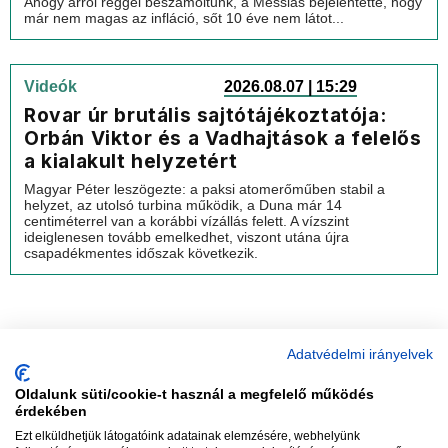
Ahogy arról reggel beszámoltunk, a Messiás bejelentette, hogy
már nem magas az infláció, sőt 10 éve nem látot...
Videók
2026.08.07 | 15:29
Rovar úr brutális sajtótájékoztatója:
Orbán Viktor és a Vadhajtások a felelős
a kialakult helyzetért
Magyar Péter leszögezte: a paksi atomerőműben stabil a
helyzet, az utolsó turbina működik, a Duna már 14
centiméterrel van a korábbi vízállás felett. A vízszint
ideiglenesen tovább emelkedhet, viszont utána újra
csapadékmentes időszak következik.
Adatvédelmi irányelvek
Oldalunk süti/cookie-t használ a megfelelő működés
vadhajtások
érdekében
Ezt elküldhetjük látogatóink adatainak elemzésére, webhelyünk