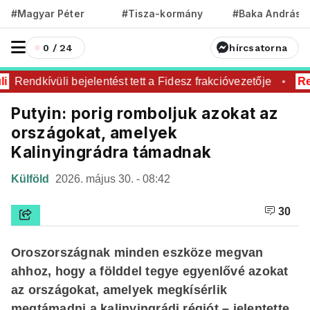
#Magyar Péter
#Tisza-kormány
#Baka András
0 / 24
hírcsatorna
Rendkívüli bejelentést tett a Fidesz frakcióvezetője
Ren
Putyin: porig romboljuk azokat az
országokat, amelyek
Kalinyingrádra támadnak
Külföld
2026. május 30. - 08:42
30
Oroszországnak minden eszköze megvan
ahhoz, hogy a földdel tegye egyenlővé azokat
az országokat, amelyek megkísérlik
megtámadni a kalinyingrádi régiót – jelentette