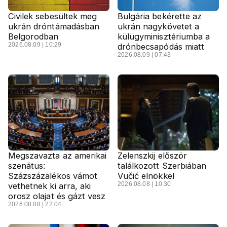
Civilek sebesültek meg
Bulgária bekérette az
ukrán dróntámadásban
ukrán nagykövetet a
Belgorodban
külügyminisztériumba a
2026.08.09 | 10:29
drónbecsapódás miatt
2026.08.09 | 07:43
Megszavazta az amerikai
Zelenszkij először
szenátus:
találkozott Szerbiában
Százszázalékos vámot
Vučić elnökkel
2026.08.08 | 10:30
vethetnek ki arra, aki
orosz olajat és gázt vesz
2026.08.08 | 22:04