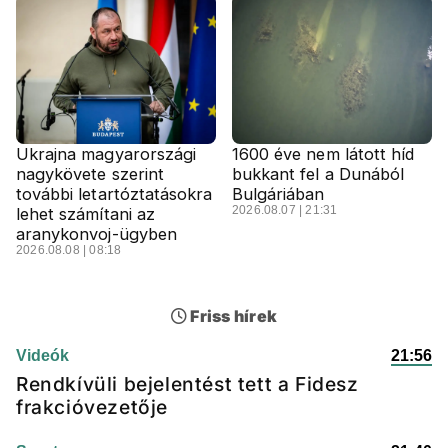
Ukrajna magyarországi
1600 éve nem látott híd
nagykövete szerint
bukkant fel a Dunából
további letartóztatásokra
Bulgáriában
2026.08.07 | 21:31
lehet számítani az
aranykonvoj-ügyben
2026.08.08 | 08:18
Friss hírek
Videók
21:56
Rendkívüli bejelentést tett a Fidesz
frakcióvezetője