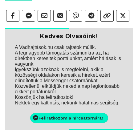
Kedves Olvasóink!
A Vadhajtások.hu csak rajtatok múlik.
A legnagyobb támogatás számunkra az, ha
direktben keresitek portálunkat, amiért hálásak is
vagyunk.
Igyekszünk azoknak is megfelelni, akik a
közösségi oldalakon keresik a híreket, ezért
elindítottuk a Messenger csatornánkat.
Közvetlenül elküldjük neked a nap legfontosabb
cikkeit portálunkról.
Köszönjük ha feliratkoztok!
Nektek egy kattintás, nekünk hatalmas segítség.
Feliratkozom a hírcsatornára!