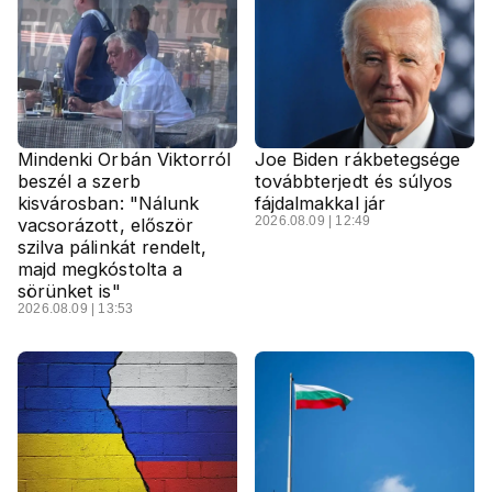
Mindenki Orbán Viktorról
Joe Biden rákbetegsége
beszél a szerb
továbbterjedt és súlyos
kisvárosban: "Nálunk
fájdalmakkal jár
2026.08.09 | 12:49
vacsorázott, először
szilva pálinkát rendelt,
majd megkóstolta a
sörünket is"
2026.08.09 | 13:53