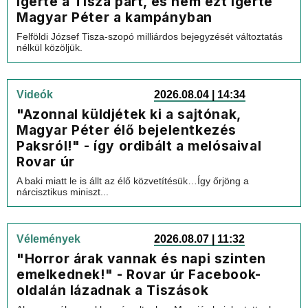
ígérte a Tisza párt, és nem ezt ígérte
Magyar Péter a kampányban
Felföldi József Tisza-szopó milliárdos bejegyzését változtatás
nélkül közöljük.
Videók
2026.08.04 | 14:34
"Azonnal küldjétek ki a sajtónak,
Magyar Péter élő bejelentkezés
Paksról!" - így ordibált a melósaival
Rovar úr
A baki miatt le is állt az élő közvetítésük…Így őrjöng a
nárcisztikus miniszt...
Vélemények
2026.08.07 | 11:32
"Horror árak vannak és napi szinten
emelkednek!" - Rovar úr Facebook-
oldalán lázadnak a Tiszások