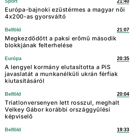
Sport
21:40
Európa-bajnoki ezüstérmes a magyar női
4x200-as gyorsváltó
Belföld
21:07
Megkezdődött a paksi erőmű második
blokkjának felterhelése
Európa
20:35
A lengyel kormány elutasította a PiS
javaslatát a munkanélküli ukrán férfiak
kiutasításáról
Belföld
20:04
Triatlonversenyen lett rosszul, meghalt
Velkey Gábor korábbi országgyűlési
képviselő
Belföld
19:33