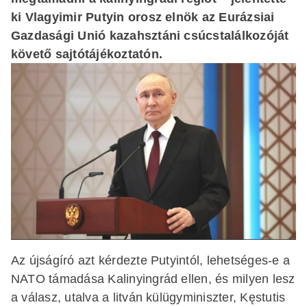
ki Vlagyimir Putyin orosz elnök az Eurázsiai
Gazdasági Unió kazahsztáni csúcstalálkozóját
követő sajtótájékoztatón.
Az újságíró azt kérdezte Putyintól, lehetséges-e a
NATO támadása Kalinyingrád ellen, és milyen lesz
a válasz, utalva a litván külügyminiszter, Kęstutis