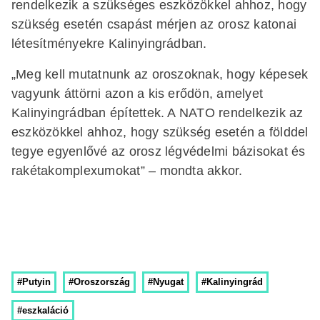
rendelkezik a szükséges eszközökkel ahhoz, hogy
szükség esetén csapást mérjen az orosz katonai
létesítményekre Kalinyingrádban.
„Meg kell mutatnunk az oroszoknak, hogy képesek
vagyunk áttörni azon a kis erődön, amelyet
Kalinyingrádban építettek. A NATO rendelkezik az
eszközökkel ahhoz, hogy szükség esetén a földdel
tegye egyenlővé az orosz légvédelmi bázisokat és
rakétakomplexumokat” – mondta akkor.
#Putyin
#Oroszország
#Nyugat
#Kalinyingrád
#eszkaláció