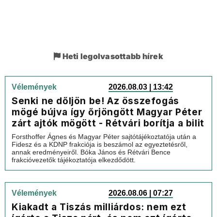
Heti legolvasottabb hírek
Vélemények
2026.08.03 | 13:42
Senki ne dőljön be! Az összefogás
mögé bújva így őrjöngött Magyar Péter
zárt ajtók mögött - Rétvári borítja a bilit
Forsthoffer Ágnes és Magyar Péter sajtótájékoztatója után a
Fidesz és a KDNP frakciója is beszámol az egyeztetésről,
annak eredményeiről. Bóka János és Rétvári Bence
frakcióvezetők tájékoztatója elkezdődött.
Vélemények
2026.08.06 | 07:27
Kiakadt a Tiszás milliárdos: nem ezt