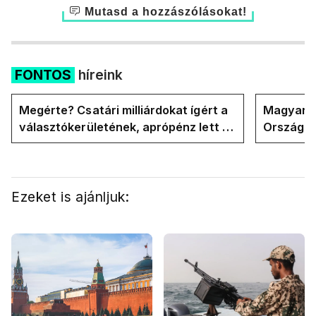
Mutasd a hozzászólásokat!
FONTOS
híreink
Megérte? Csatári milliárdokat ígért a
Magyar Pé
választókerületének, aprópénz lett a
Országgy
vége
majdnem l
Ezeket is ajánljuk: