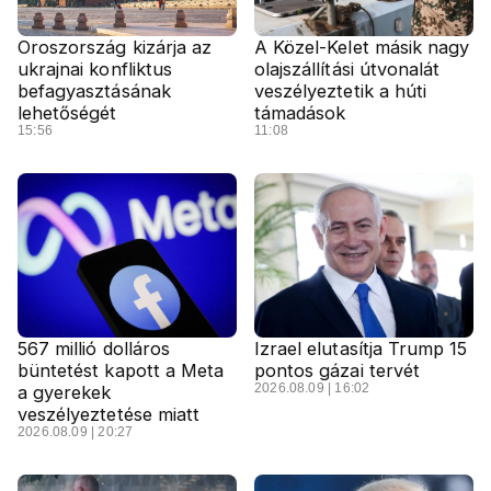
Oroszország kizárja az
A Közel-Kelet másik nagy
ukrajnai konfliktus
olajszállítási útvonalát
befagyasztásának
veszélyeztetik a húti
lehetőségét
támadások
15:56
11:08
567 millió dolláros
Izrael elutasítja Trump 15
büntetést kapott a Meta
pontos gázai tervét
2026.08.09 | 16:02
a gyerekek
veszélyeztetése miatt
2026.08.09 | 20:27