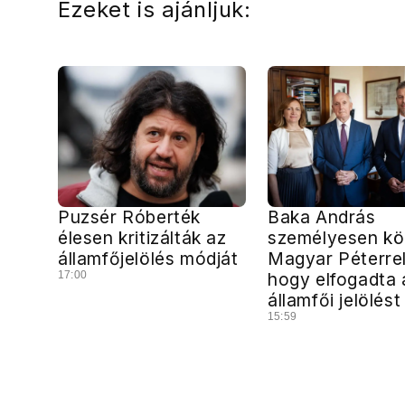
Ezeket is ajánljuk:
Puzsér Róberték
Baka András
élesen kritizálták az
személyesen kö
államfőjelölés módját
Magyar Péterrel
17:00
hogy elfogadta 
államfői jelölést
15:59