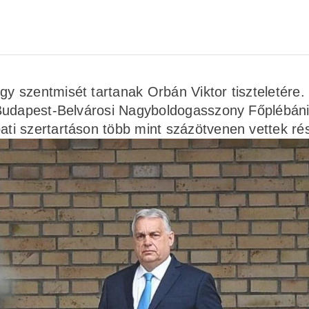
 szentmisét tartanak Orbán Viktor tiszteletére.
 Budapest-Belvárosi Nagyboldogasszony Főplébáni
ti szertartáson több mint százötvenen vettek ré