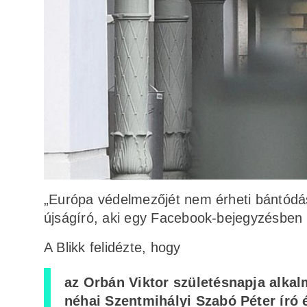
„Európa védelmezőjét nem érheti bántódás
újságíró, aki egy Facebook-bejegyzésben h
A Blikk felidézte, hogy
az Orbán Viktor születésnapja alka
néhai Szentmihályi Szabó Péter író 