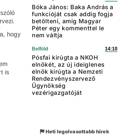
Bóka János: Baka András a
 szóló
funkcióját csak addig fogja
betölteni, amíg Magyar
rvezi.
Péter egy kommenttel le
ta, hogy
nem váltja
Belföld
14:10
Pósfai kirúgta a NKOH
nem
elnökét, az új ideiglenes
elnök kirúgta a Nemzeti
t is
Rendezvényszervező
Ügynökség
vezérigazgatóját
Heti legolvasottabb hírek