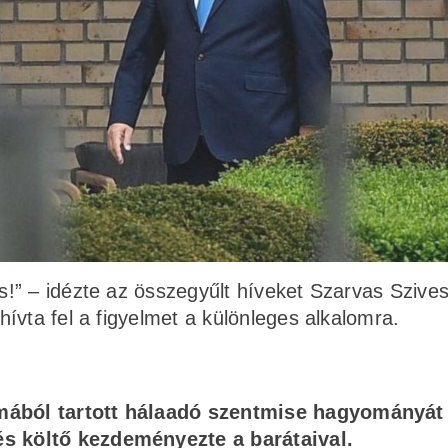
!” – idézte az összegyűlt híveket Szarvas Szives
ívta fel a figyelmet a különleges alkalomra.
lmából tartott hálaadó szentmise hagyományát
és költő kezdeményezte a barátaival.