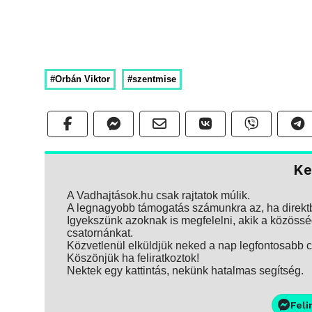
#Orbán Viktor
#szentmise
Ke
A Vadhajtások.hu csak rajtatok múlik.
A legnagyobb támogatás számunkra az, ha direktbe
Igyekszünk azoknak is megfelelni, akik a közösség
csatornánkat.
Közvetlenül elküldjük neked a nap legfontosabb ci
Köszönjük ha feliratkoztok!
Nektek egy kattintás, nekünk hatalmas segítség.
Feli