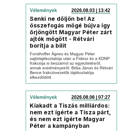
Vélemények
2026.08.03 | 13:42
Senki ne dőljön be! Az
összefogás mögé bújva így
őrjöngött Magyar Péter zárt
ajtók mögött - Rétvári
borítja a bilit
Forsthoffer Ágnes és Magyar Péter
sajtótájékoztatója után a Fidesz és a KDNP
frakciója is beszámol az egyeztetésről,
annak eredményeiről. Bóka János és Rétvári
Bence frakcióvezetők tájékoztatója
elkezdődött.
Vélemények
2026.08.06 | 07:27
Kiakadt a Tiszás milliárdos:
nem ezt ígérte a Tisza párt,
és nem ezt ígérte Magyar
Péter a kampányban