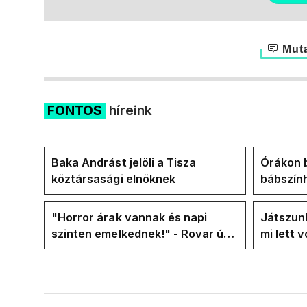
Muta
FONTOS
híreink
Baka Andrást jelöli a Tisza
Órákon b
köztársasági elnöknek
bábszính
"választ
frakció
"Horror árak vannak és napi
Játszunk
szinten emelkednek!" - Rovar úr
mi lett 
Facebook-oldalán lázadnak a
rezsicsö
Tiszások