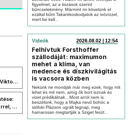
figyelmet, az a tiszások szerint
bűncselekmény. Mármint mi követünk el
ezáltal bűnt.Takarékoskodjatok az ivóvízzel,
mert be kell...
Videók
2026.08.02 | 12:54
Felhívtuk Forsthoffer
szállodáját: maximumon
mehet a klíma, van
medence és díszkivilágítás
is vacsora közben
Viktor
Nekünk ne mondják már meg ezek, hogy mit
 a
lehet és mit nem, amíg ők bort isznak és
vizet prédikálnak…Most arról nem is
ntése:
beszélünk, hogy a Majka nevű bohóc a
rel, a
siófoki Plázson ugrált tegnap, meg
hamarosan megtartják a Sziget feszt...
ége az