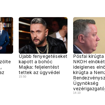
Újabb fenyegetéseket
Pósfai kirúgta
zölte
kapott a bohóc
NKOH elnökét,
,
Majka: feljelentést
ideiglenes eln
az
tettek az ügyvédei
kirúgta a Nem
15:50
Rendezvénysz
Ügynökség
vezérigazgató
14:10