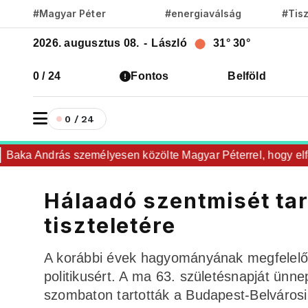
#Magyar Péter
#energiaválság
#Tis
2026. augusztus 08.
-
László
31°
30°
0 / 24
Fontos
Belföld
0 / 24
ka András személyesen közölte Magyar Péterrel, hogy elfogadt
Hálaadó szentmisét tar
tiszteletére
A korábbi évek hagyományának megfelelőe
politikusért. A ma 63. születésnapját ünn
szombaton tartották a Budapest-Belváro