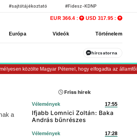
#sajtótájékoztató
#Fidesz-KDNP
EUR 366.4 :
USD 317.95 :
Európa
Videók
Történelem
hírcsatorna
sen közölte Magyar Péterrel, hogy elfogadta az államfői jelö
Friss hírek
Vélemények
17:55
Ifjabb Lomnici Zoltán: Baka
nak a
András bűnrészes
Vélemények
17:28