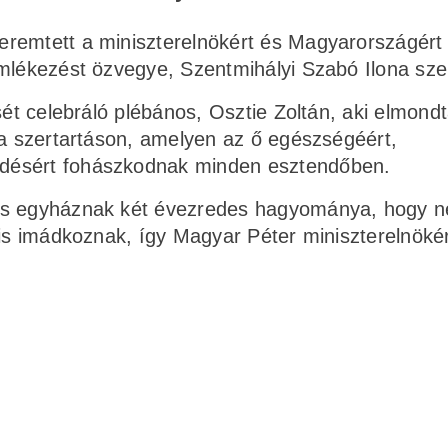
remtett a miniszterelnökért és Magyarországért
emlékezést özvegye, Szentmihályi Szabó Ilona sze
sét celebráló plébános, Osztie Zoltán, aki elmond
 a szertartáson, amelyen az ő egészségéért,
désért fohászkodnak minden esztendőben.
kus egyháznak két évezredes hagyománya, hogy 
 is imádkoznak, így Magyar Péter miniszterelnökér