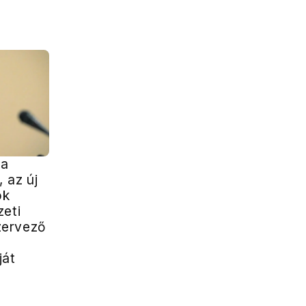
 a
 az új
ök
zeti
ervező
ját