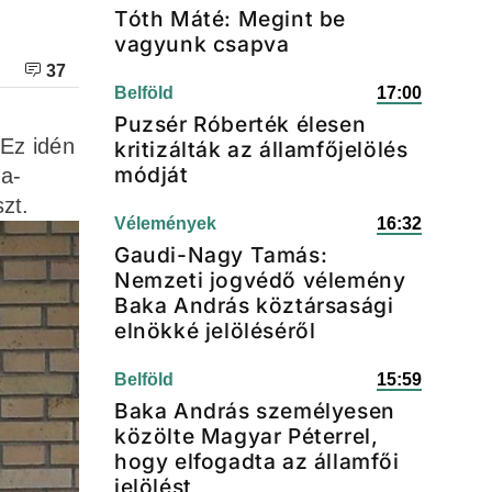
Tóth Máté: Megint be
vagyunk csapva
37
Belföld
17:00
Puzsér Róberték élesen
 Ez idén
kritizálták az államfőjelölés
módját
a-
szt.
Vélemények
16:32
Gaudi-Nagy Tamás:
Nemzeti jogvédő vélemény
Baka András köztársasági
elnökké jelöléséről
Belföld
15:59
Baka András személyesen
közölte Magyar Péterrel,
hogy elfogadta az államfői
jelölést