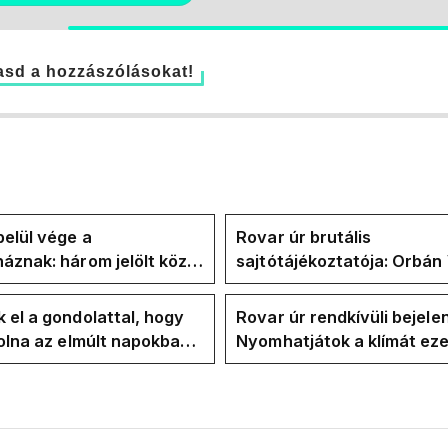
sd a hozzászólásokat!
elül vége a
Rovar úr brutális
áznak: három jelölt közül
sajtótájékoztatója: Orbán 
" ma államfőt a Tisza-
és a Vadhajtások a felelős
kialakult helyzetért
 el a gondolattal, hogy
Rovar úr rendkívüli bejele
volna az elmúlt napokban
Nyomhatjátok a klímát ezer
kkentés nélkül
hűtőket letekerhetitek, v
energiaválságnak