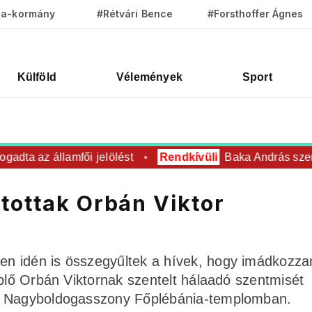
za-kormány
#Rétvári Bence
#Forsthoffer Ágnes
Külföld
Vélemények
Sport
a az államfői jelölést
Rendkívüli
Baka András személye
tottak Orbán Viktor
n idén is összegyűltek a hívek, hogy imádkozza
eplő Orbán Viktornak szentelt hálaadó szentmisét
si Nagyboldogasszony Főplébánia-templomban.