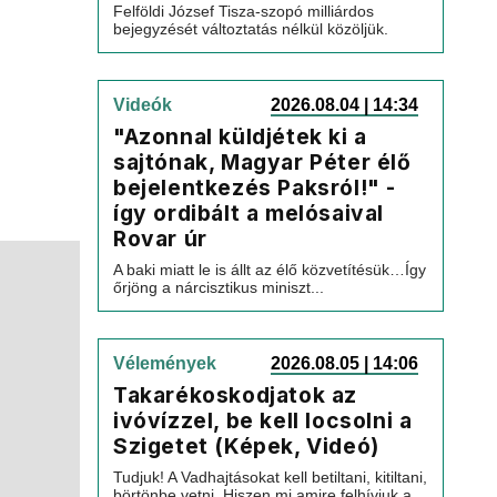
Felföldi József Tisza-szopó milliárdos
bejegyzését változtatás nélkül közöljük.
Videók
2026.08.04 | 14:34
"Azonnal küldjétek ki a
sajtónak, Magyar Péter élő
bejelentkezés Paksról!" -
így ordibált a melósaival
Rovar úr
A baki miatt le is állt az élő közvetítésük…Így
őrjöng a nárcisztikus miniszt...
Vélemények
2026.08.05 | 14:06
Takarékoskodjatok az
ivóvízzel, be kell locsolni a
Szigetet (Képek, Videó)
Tudjuk! A Vadhajtásokat kell betiltani, kitiltani,
börtönbe vetni. Hiszen mi amire felhívjuk a