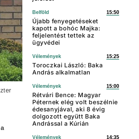
Belföld
15:50
Újabb fenyegetéseket
kapott a bohóc Majka:
feljelentést tettek az
ügyvédei
Vélemények
15:25
Toroczkai László: Baka
András alkalmatlan
Vélemények
15:00
zter
Rétvári Bence: Magyar
Péternek elég volt beszélnie
édesanyjával, aki 8 évig
dolgozott együtt Baka
Andrással a Kúrián
 a
Vélemények
14:35