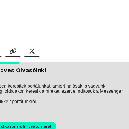
dves Olvasóink!
n keresitek portálunkat, amiért hálásak is vagyunk.
i oldalakon keresik a híreket, ezért elindítottuk a Messenger
kkeit portálunkról.
ratkozom a hírcsatornára!