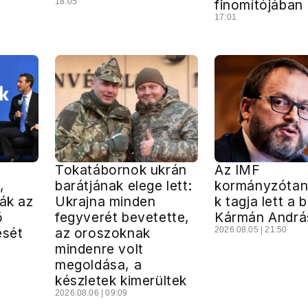
18:05
finomítójában
17:01
Tokatábornok ukrán
Az IMF
,
barátjának elege lett:
kormányzóta
ták az
Ukrajna minden
k tagja lett a 
ő
fegyverét bevetette,
Kármán Andrá
ését
az oroszoknak
2026.08.05 | 21:50
mindenre volt
megoldása, a
készletek kimerültek
2026.08.06 | 09:09