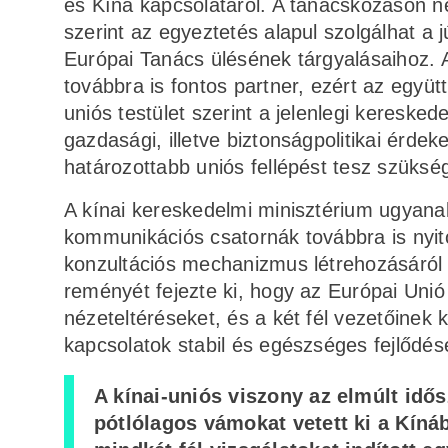
és Kína kapcsolatáról. A tanácskozáson n
szerint az egyeztetés alapul szolgálhat a
Európai Tanács ülésének tárgyalásaihoz. 
továbbra is fontos partner, ezért az együ
uniós testület szerint a jelenlegi kereske
gazdasági, illetve biztonságpolitikai ér
határozottabb uniós fellépést tesz szüks
A kínai kereskedelmi minisztérium ugyana
kommunikációs csatornák továbbra is nyito
konzultációs mechanizmus létrehozásáról 
reményét fejezte ki, hogy az Európai Unió
nézeteltéréseket, és a két fél vezetőinek
kapcsolatok stabil és egészséges fejlődés
A kínai-uniós viszony az elmúlt idő
pótlólagos vámokat vetett ki a Kín