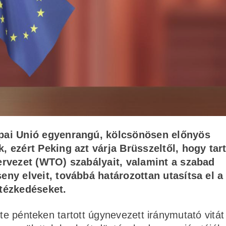
ópai Unió egyenrangú, kölcsönösen előnyös
 ezért Peking azt várja Brüsszeltől, hogy tar
ervezet (WTO) szabályait, valamint a szabad
ny elveit, továbbá határozottan utasítsa el a
ntézkedéseket.
ete pénteken tartott úgynevezett iránymutató vitá