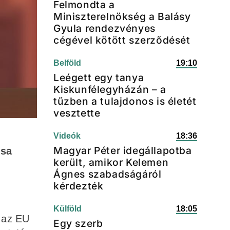
Felmondta a
Miniszterelnökség a Balásy
Gyula rendezvényes
cégével kötött szerződését
Belföld
19:10
Leégett egy tanya
Kiskunfélegyházán – a
tűzben a tulajdonos is életét
vesztette
Videók
18:36
Magyar Péter idegállapotba
tsa
került, amikor Kelemen
Ágnes szabadságáról
kérdezték
Külföld
18:05
t az EU
Egy szerb