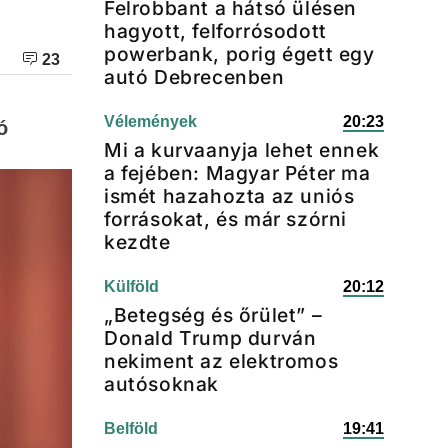
Felrobbant a hátsó ülésen
hagyott, felforrósodott
powerbank, porig égett egy
23
autó Debrecenben
Vélemények
20:23
ó
Mi a kurvaanyja lehet ennek
a fejében: Magyar Péter ma
ismét hazahozta az uniós
forrásokat, és már szórni
kezdte
Külföld
20:12
„Betegség és őrület” –
Donald Trump durván
nekiment az elektromos
autósoknak
Belföld
19:41