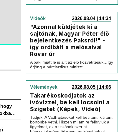
Videók
2026.08.04 | 14:34
"Azonnal küldjétek ki a
sajtónak, Magyar Péter élő
bejelentkezés Paksról!" -
így ordibált a melósaival
Rovar úr
A baki miatt le is állt az élő közvetítésük…Így
őrjöng a nárcisztikus miniszt...
Vélemények
2026.08.05 | 14:06
Takarékoskodjatok az
ivóvízzel, be kell locsolni a
, hogy
Szigetet (Képek, Videó)
pokban
Tudjuk! A Vadhajtásokat kell betiltani, kitiltani,
börtönbe vetni. Hiszen mi amire felhívjuk a
figyelmet, az a tiszások szerint
gi
bűncselekmény. Mármint mi követünk el