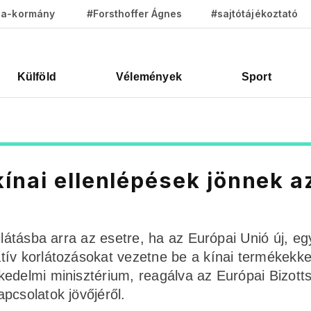
za-kormány
#Forsthoffer Ágnes
#sajtótájékoztató
Külföld
Vélemények
Sport
ínai ellenlépések jönnek a
ilátásba arra az esetre, ha az Európai Unió új, eg
tív korlátozásokat vezetne be a kínai termékekke
kedelmi minisztérium, reagálva az Európai Bizott
pcsolatok jövőjéről.