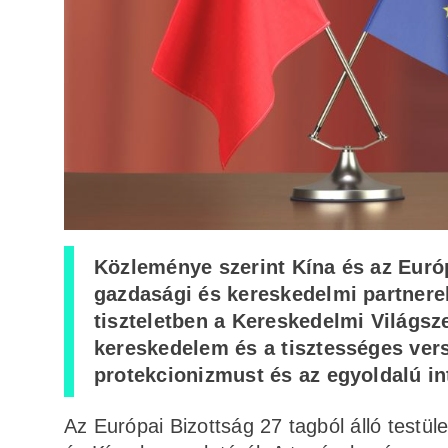
Közleménye szerint Kína és az Eur
gazdasági és kereskedelmi partnerek,
tiszteletben a Kereskedelmi Világsz
kereskedelem és a tisztességes verse
protekcionizmust és az egyoldalú i
Az Európai Bizottság 27 tagból álló testül