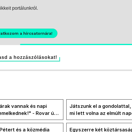
kkeit portálunkról.
ratkozom a hírcsatornára!
sd a hozzászólásokat!
árak vannak és napi
Játszunk el a gondolattal
emelkednek!" - Rovar úr
mi lett volna az elmúlt na
k-oldalán lázadnak a
rezsicsökkentés nélkül
k
Pétert és a közmédia
Egyszerre két köztársasá