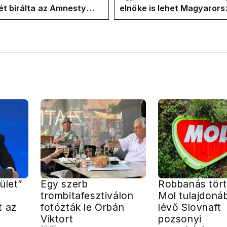
t bírálta az Amnesty
elnöke is lehet Magyaror
ional a Klubrádióban
jövő hétre
ület”
Egy szerb
Robbanás tört
trombitafesztiválon
Mol tulajdoná
t az
fotózták le Orbán
lévő Slovnaft
Viktort
pozsonyi