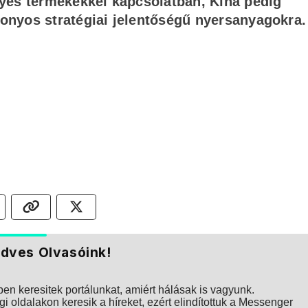
egyes termékekkel kapcsolatban, Kína pedig
zonyos stratégiai jelentőségű nyersanyagokra.
dves Olvasóink!
n keresitek portálunkat, amiért hálásak is vagyunk.
i oldalakon keresik a híreket, ezért elindítottuk a Messenger