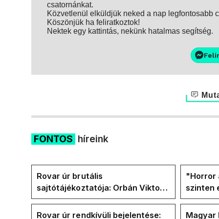
csatornánkat.
Közvetlenül elküldjük neked a nap legfontosabb ci
Köszönjük ha feliratkoztok!
Nektek egy kattintás, nekünk hatalmas segítség.
Feli
Muta
FONTOS
híreink
Rovar úr brutális
"Horror 
sajtótájékoztatója: Orbán Viktor
szinten 
és a Vadhajtások a felelős a
Faceboo
kialakult helyzetért
Tiszáso
Rovar úr rendkívüli bejelentése:
Magyar 