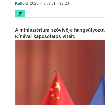
Külföld
2026. május 31. - 17:23
A minisztérium szóvivője hangsúlyozta
Kínával kapcsolatos vitáit.