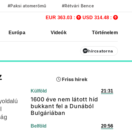
#Paksi atomerőmű
#Rétvári Bence
EUR 363.03 :
USD 314.48 :
Európa
Videók
Történelem
hírcsatorna
z
Friss hírek
Külföld
21:31
1600 éve nem látott híd
yoldalú
bukkant fel a Dunából
l
Bulgáriában
ság
Belföld
20:56