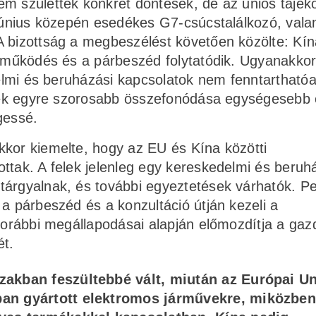
em születtek konkrét döntések, de az uniós tájék
 június közepén esedékes G7-csúcstalálkozó, vala
A bizottság a megbeszélést követően közölte: Kín
ttműködés és a párbeszéd folytatódik. Ugyanakko
delmi és beruházási kapcsolatok nem fenntarthatóa
dekek egyre szorosabb összefonódása egységesebb
égessé.
kkor kiemelte, hogy az EU és Kína közötti
ttak. A felek jelenleg egy kereskedelmi és beruh
tárgyalnak, és további egyeztetések várhatók. P
 a párbeszéd és a konzultáció útján kezeli a
 korábbi megállapodásai alapján előmozdítja a gaz
ét.
szakban feszültebbé vált, miután az Európai U
ában gyártott elektromos járművekre, miközben