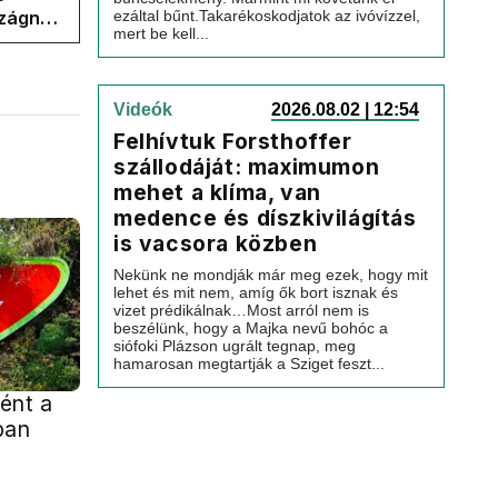
szágnak
ezáltal bűnt.Takarékoskodjatok az ivóvízzel,
mert be kell...
Videók
2026.08.02 | 12:54
Felhívtuk Forsthoffer
szállodáját: maximumon
mehet a klíma, van
medence és díszkivilágítás
is vacsora közben
Nekünk ne mondják már meg ezek, hogy mit
lehet és mit nem, amíg ők bort isznak és
vizet prédikálnak…Most arról nem is
beszélünk, hogy a Majka nevű bohóc a
siófoki Plázson ugrált tegnap, meg
hamarosan megtartják a Sziget feszt...
ént a
ban