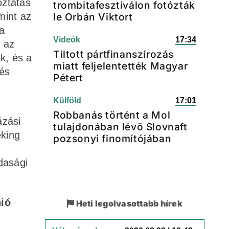
oztatás
trombitafesztiválon fotózták
mint az
le Orbán Viktort
a
Videók
17:34
r az
Tiltott pártfinanszírozás
k, és a
miatt feljelentették Magyar
 és
Pétert
Külföld
17:01
Robbanás történt a Mol
ázási
tulajdonában lévő Slovnaft
eking
pozsonyi finomítójában
dasági
nió
Heti legolvasottabb hírek