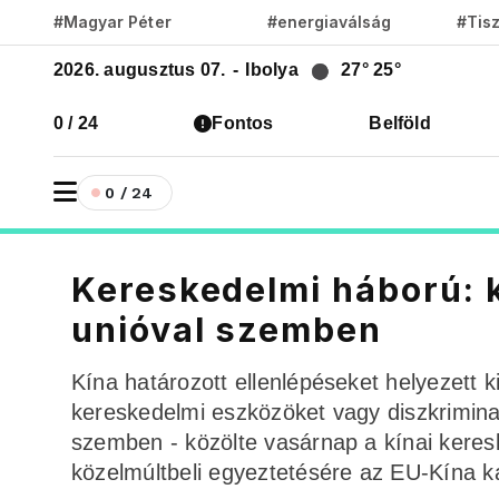
#Magyar Péter
#energiaválság
#Tis
2026. augusztus 07.
-
Ibolya
27°
25°
0 / 24
Fontos
Belföld
0 / 24
Kereskedelmi háború: k
unióval szemben
Kína határozott ellenlépéseket helyezett k
kereskedelmi eszközöket vagy diszkrimina
szemben - közölte vasárnap a kínai keres
közelmúltbeli egyeztetésére az EU-Kína ka