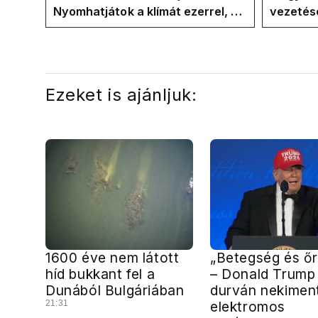
Nyomhatjátok a klímát ezerrel, a
vezetésé
hűtőket letekerhetitek, vége az
Internat
energiaválságnak
Ezeket is ajánljuk:
1600 éve nem látott
„Betegség és őr
híd bukkant fel a
– Donald Trump
Dunából Bulgáriában
durván nekimen
21:31
elektromos