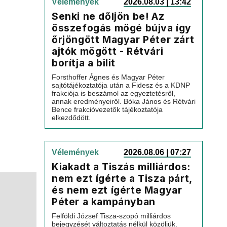
Vélemények
2026.08.03 | 13:42
Senki ne dőljön be! Az
összefogás mögé bújva így
őrjöngött Magyar Péter zárt
ajtók mögött - Rétvári
borítja a bilit
Forsthoffer Ágnes és Magyar Péter
sajtótájékoztatója után a Fidesz és a KDNP
frakciója is beszámol az egyeztetésről,
annak eredményeiről. Bóka János és Rétvári
Bence frakcióvezetők tájékoztatója
elkezdődött.
Vélemények
2026.08.06 | 07:27
Kiakadt a Tiszás milliárdos:
nem ezt ígérte a Tisza párt,
és nem ezt ígérte Magyar
Péter a kampányban
Felföldi József Tisza-szopó milliárdos
bejegyzését változtatás nélkül közöljük.