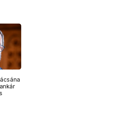
nácsána
bankár
s