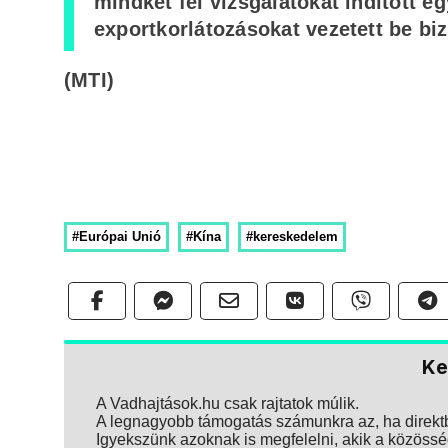
mindkét fél vizsgálatokat indított 
exportkorlátozásokat vezetett be bi
(MTI)
#Európai Unió
#Kína
#kereskedelem
Ke
A Vadhajtások.hu csak rajtatok múlik.
A legnagyobb támogatás számunkra az, ha direktbe
Igyekszünk azoknak is megfelelni, akik a közösség