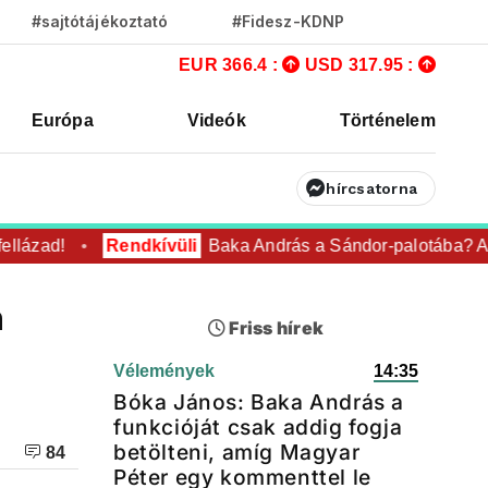
#sajtótájékoztató
#Fidesz-KDNP
EUR 366.4 :
USD 317.95 :
Európa
Videók
Történelem
hírcsatorna
lázad!
Rendkívüli
Baka András a Sándor-palotába? Aki 
n
Friss hírek
Vélemények
14:35
Bóka János: Baka András a
funkcióját csak addig fogja
betölteni, amíg Magyar
84
Péter egy kommenttel le