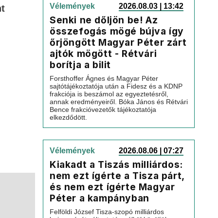
Vélemények
2026.08.03 | 13:42
nt
Senki ne dőljön be! Az
összefogás mögé bújva így
őrjöngött Magyar Péter zárt
ajtók mögött - Rétvári
borítja a bilit
Forsthoffer Ágnes és Magyar Péter
sajtótájékoztatója után a Fidesz és a KDNP
frakciója is beszámol az egyeztetésről,
annak eredményeiről. Bóka János és Rétvári
Bence frakcióvezetők tájékoztatója
elkezdődött.
Vélemények
2026.08.06 | 07:27
Kiakadt a Tiszás milliárdos:
nem ezt ígérte a Tisza párt,
és nem ezt ígérte Magyar
Péter a kampányban
Felföldi József Tisza-szopó milliárdos