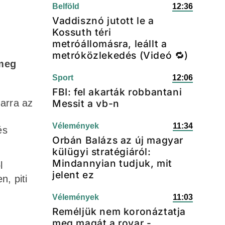
Belföld
12:36
Vaddisznó jutott le a
Kossuth téri
metróállomásra, leállt a
metróközlekedés (Videó 🔁)
 meg
Sport
12:06
FBI: fel akarták robbantani
 arra az
Messit a vb-n
Vélemények
11:34
és
Orbán Balázs az új magyar
külügyi stratégiáról:
Mindannyian tudjuk, mit
l
jelent ez
n, piti
Vélemények
11:03
Reméljük nem koronáztatja
meg magát a rovar -