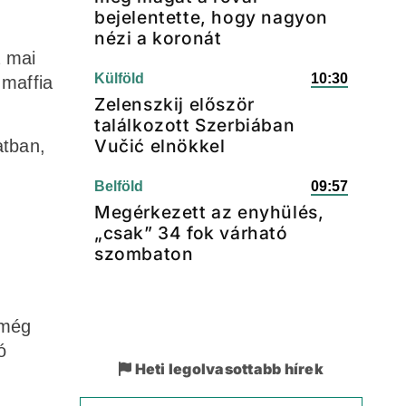
bejelentette, hogy nagyon
nézi a koronát
a mai
Külföld
10:30
 maffia
Zelenszkij először
találkozott Szerbiában
Vučić elnökkel
atban,
Belföld
09:57
Megérkezett az enyhülés,
„csak” 34 fok várható
szombaton
 még
ó
Heti legolvasottabb hírek