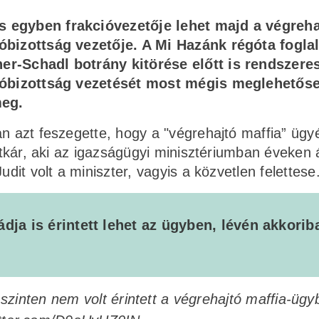
s egyben frakcióvezetője lehet majd a végreha
lóbizottság vezetője. A Mi Hazánk régóta fogla
ner-Schadl botrány kitörése előtt is rendszere
gálóbizottság vezetését most mégis meglehetős
meg.
an azt feszegette, hogy a "végrehajtó maffia” üg
titkár, aki az igazságügyi minisztériumban éveken 
udit volt a miniszter, vagyis a közvetlen felettese
dja is érintett lehet az ügyben, lévén akkorib
zinten nem volt érintett a végrehajtó maffia-ügy