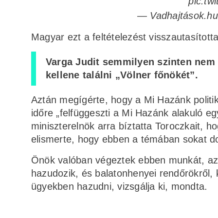
pic.tw
— Vadhajtások.h
Magyar ezt a feltételezést visszautasítot
Varga Judit semmilyen szinten nem v
kellene találni „Völner főnökét”.
Aztán megígérte, hogy a Mi Hazánk politik
időre „felfüggeszti a Mi Hazánk alakuló e
miniszterelnök arra bíztatta Toroczkait, ho
elismerte, hogy ebben a témában sokat do
Önök valóban végeztek ebben munkát, azt 
hazudozik, és balatonhenyei rendőrökről, k
ügyekben hazudni, vizsgálja ki, mondta.