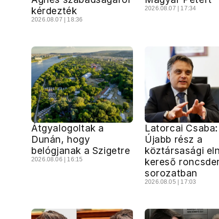
kérdezték
2026.08.07 | 17:34
2026.08.07 | 18:36
Átgyalogoltak a
Latorcai Csaba:
Dunán, hogy
Újabb rész a
belógjanak a Szigetre
köztársasági el
2026.08.06 | 16:15
kereső roncsder
sorozatban
2026.08.05 | 17:03