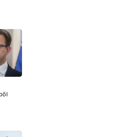
A
ből