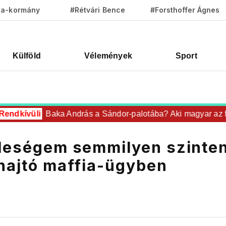
za-kormány
#Rétvári Bence
#Forsthoffer Ágnes
Külföld
Vélemények
Sport
ndkívüli
Baka András a Sándor-palotába? Aki magyar az fel
feleségem semmilyen szinte
ehajtó maffia-ügyben