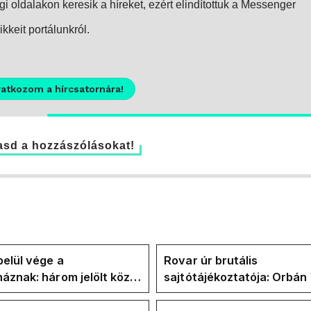
i oldalakon keresik a híreket, ezért elindítottuk a Messenger
kkeit portálunkról.
ratkozom a hírcsatornára!
sd a hozzászólásokat!
elül vége a
Rovar úr brutális
áznak: három jelölt közül
sajtótájékoztatója: Orbán 
" ma államfőt a Tisza-
és a Vadhajtások a felelős
kialakult helyzetért