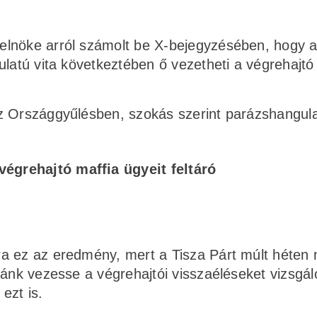
elnöke arról számolt be X-bejegyzésében, hogy 
ulatú vita következtében ő vezetheti a végrehajtó
z Országgyűlésben, szokás szerint parázshangul
végrehajtó maffia ügyeit feltáró
ra ez az eredmény, mert a Tisza Párt múlt héten
zánk vezesse a végrehajtói visszaéléseket vizsgál
ezt is.