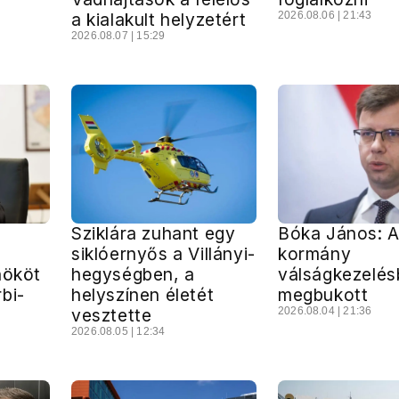
a kialakult helyzetért
2026.08.06 | 21:43
2026.08.07 | 15:29
Sziklára zuhant egy
Bóka János: 
siklóernyős a Villányi-
kormány
nököt
hegységben, a
válságkezelés
bi-
helyszínen életét
megbukott
vesztette
2026.08.04 | 21:36
2026.08.05 | 12:34