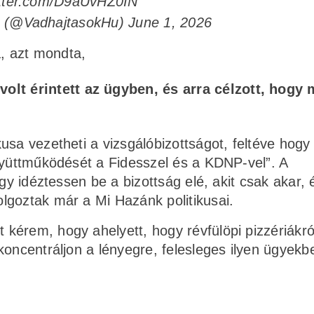
itter.com/D9aUvHZ0IN
u (@VadhajtasokHu)
June 1, 2026
ta, azt mondta,
olt érintett az ügyben, és arra célzott, hogy
usa vezetheti a vizsgálóbizottságot, feltéve hogy
gyüttműködését a Fidesszel és a KDNP-vel”. A
gy idéztessen be a bizottság elé, akit csak akar, 
lgoztak már a Mi Hazánk politikusai.
kérem, hogy ahelyett, hogy révfülöpi pizzériákró
oncentráljon a lényegre, felesleges ilyen ügyekbe