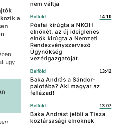
nem váltja
jtók
Belföld
14:10
lkozik a
Pósfai kirúgta a NKOH
sen
elnökét, az új ideiglenes
en
elnök kirúgta a Nemzeti
Rendezvényszervező
Ügynökség
yében
vezérigazgatóját
át úgy
.
Belföld
13:42
Baka András a Sándor-
palotába? Aki magyar az
an
fellázad!
Belföld
13:07
Baka Andrást jelöli a Tisza
köztársasági elnöknek
ben