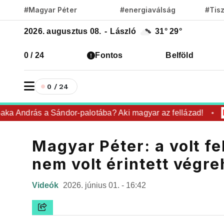
#Magyar Péter
#energiaválság
#Tis
2026. augusztus 08.
-
László
31°
29°
0 / 24
Fontos
Belföld
0 / 24
a András a Sándor-palotába? Aki magyar az fellázad!
Re
Magyar Péter: a volt 
nem volt érintett végr
Videók
2026. június 01. - 16:42