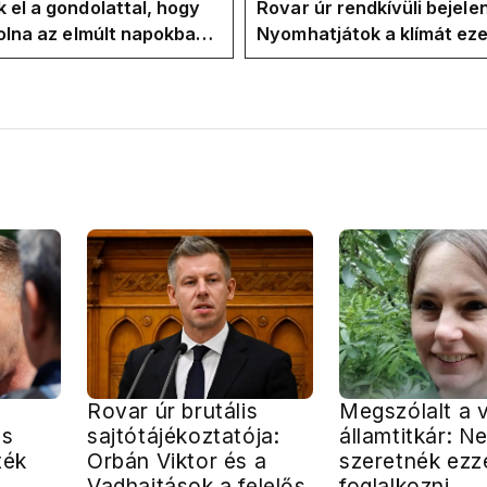
 el a gondolattal, hogy
Rovar úr rendkívüli bejele
volna az elmúlt napokban
Nyomhatjátok a klímát ezer
kkentés nélkül
hűtőket letekerhetitek, v
energiaválságnak
Rovar úr brutális
Megszólalt a v
ás
sajtótájékoztatója:
államtitkár: N
ték
Orbán Viktor és a
szeretnék ezz
Vadhajtások a felelős
foglalkozni