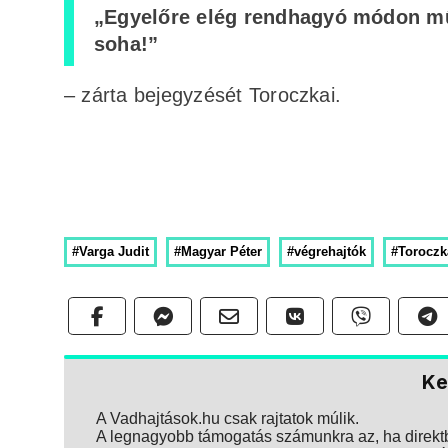
„Egyelőre elég rendhagyó módon mű
soha!”
– zárta bejegyzését Toroczkai.
#Varga Judit
#Magyar Péter
#végrehajtók
#Toroczk
Ke
A Vadhajtások.hu csak rajtatok múlik.
A legnagyobb támogatás számunkra az, ha direktbe