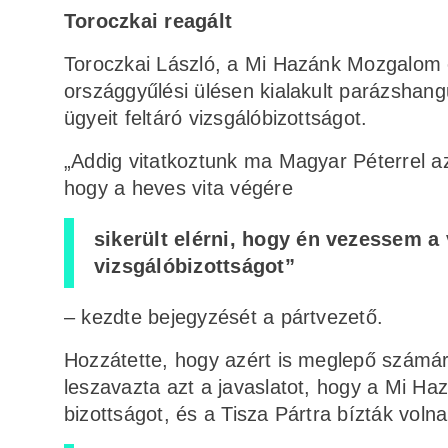
Toroczkai reagált
Toroczkai László, a Mi Hazánk Mozgalom 
országgyűlési ülésen kialakult parázshang
ügyeit feltáró vizsgálóbizottságot.
„Addig vitatkoztunk ma Magyar Péterrel a
hogy a heves vita végére
sikerült elérni, hogy én vezessem a 
vizsgálóbizottságot”
– kezdte bejegyzését a pártvezető.
Hozzátette, hogy azért is meglepő számá
leszavazta azt a javaslatot, hogy a Mi Ha
bizottságot, és a Tisza Pártra bízták volna 