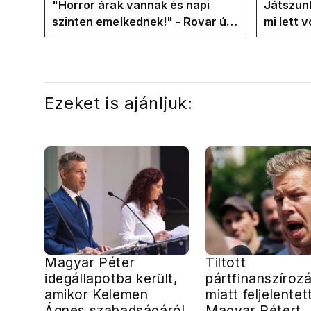
"Horror árak vannak és napi
Játszunk
szinten emelkednek!" - Rovar úr
mi lett 
Facebook-oldalán lázadnak a
rezsicsö
Tiszások
Ezeket is ajánljuk:
Magyar Péter
Tiltott
idegállapotba került,
pártfinanszíroz
amikor Kelemen
miatt feljelentet
Ágnes szabadságáról
Magyar Pétert