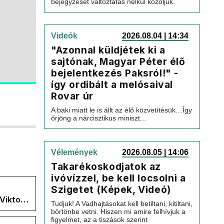
bejegyzését változtatás nélkül közöljük.
Videók
2026.08.04 | 14:34
"Azonnal küldjétek ki a
sajtónak, Magyar Péter élő
bejelentkezés Paksról!" -
így ordibált a melósaival
Rovar úr
A baki miatt le is állt az élő közvetítésük…Így
őrjöng a nárcisztikus miniszt...
Vélemények
2026.08.05 | 14:06
Takarékoskodjatok az
ivóvízzel, be kell locsolni a
Szigetet (Képek, Videó)
Viktor
Tudjuk! A Vadhajtásokat kell betiltani, kitiltani,
 a
börtönbe vetni. Hiszen mi amire felhívjuk a
figyelmet, az a tiszások szerint