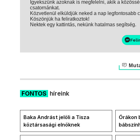
Igyekszünk azoknak is megfelelni, akik a közösség
csatornánkat.
Közvetlenül elküldjük neked a nap legfontosabb ci
Köszönjük ha feliratkoztok!
Nektek egy kattintás, nekünk hatalmas segítség.
Feli
Muta
FONTOS
híreink
Baka Andrást jelöli a Tisza
Órákon b
köztársasági elnöknek
bábszính
"választ
frakció