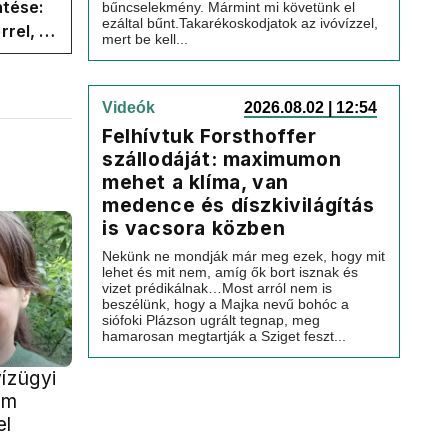
ntése:
bűncselekmény. Mármint mi követünk el
ezáltal bűnt.Takarékoskodjatok az ivóvízzel,
rel, a
mert be kell...
ége az
Videók
2026.08.02 | 12:54
Felhívtuk Forsthoffer
szállodáját: maximumon
mehet a klíma, van
medence és díszkivilágítás
is vacsora közben
Nekünk ne mondják már meg ezek, hogy mit
lehet és mit nem, amíg ők bort isznak és
vizet prédikálnak…Most arról nem is
beszélünk, hogy a Majka nevű bohóc a
siófoki Plázson ugrált tegnap, meg
hamarosan megtartják a Sziget feszt...
ízügyi
em
el