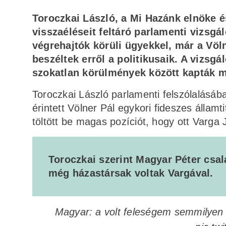
Toroczkai László, a Mi Hazánk elnöke é
visszaéléseit feltáró parlamenti vizsgá
végrehajtók körüli ügyekkel, már a Völ
beszéltek erről a politikusaik. A vizs
szokatlan körülmények között kapták 
Toroczkai László parlamenti felszólalásáb
érintett Völner Pál egykori fideszes állam
töltött be magas pozíciót, hogy ott Varga J
Toroczkai szerint Magyar Péter csalá
még házastársak voltak Vargával.
Magyar: a volt feleségem semmilyen s