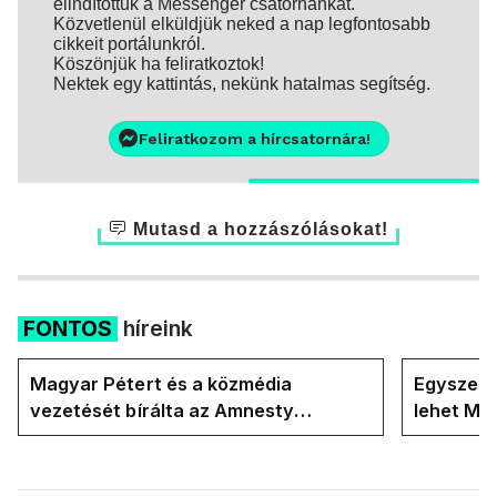
elindítottuk a Messenger csatornánkat.
Közvetlenül elküldjük neked a nap legfontosabb
cikkeit portálunkról.
Köszönjük ha feliratkoztok!
Nektek egy kattintás, nekünk hatalmas segítség.
Feliratkozom a hírcsatornára!
Mutasd a hozzászólásokat!
FONTOS
híreink
Magyar Pétert és a közmédia
Egyszerre
vezetését bírálta az Amnesty
lehet Ma
International a Klubrádióban