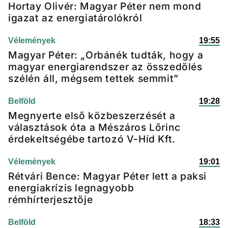
Hortay Olivér: Magyar Péter nem mond
igazat az energiatárolókról
Vélemények
19:55
Magyar Péter: „Orbánék tudták, hogy a
magyar energiarendszer az összedőlés
szélén áll, mégsem tettek semmit”
Belföld
19:28
Megnyerte első közbeszerzését a
választások óta a Mészáros Lőrinc
érdekeltségébe tartozó V-Híd Kft.
Vélemények
19:01
Rétvári Bence: Magyar Péter lett a paksi
energiakrízis legnagyobb
rémhírterjesztője
Belföld
18:33