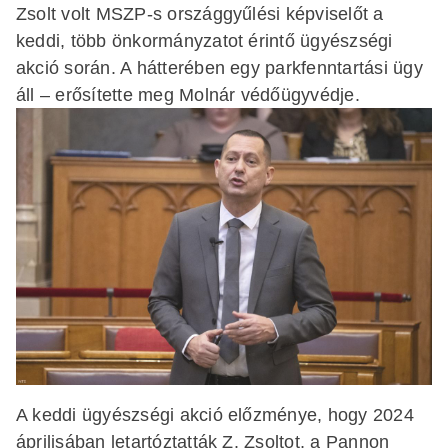
Zsolt volt MSZP-s országgyűlési képviselőt a
keddi, több önkormányzatot érintő ügyészségi
akció során. A hátterében egy parkfenntartási ügy
áll – erősítette meg Molnár védőügyvédje.
A keddi ügyészségi akció előzménye, hogy 2024
áprilisában letartóztatták Z. Zsoltot, a Pannon