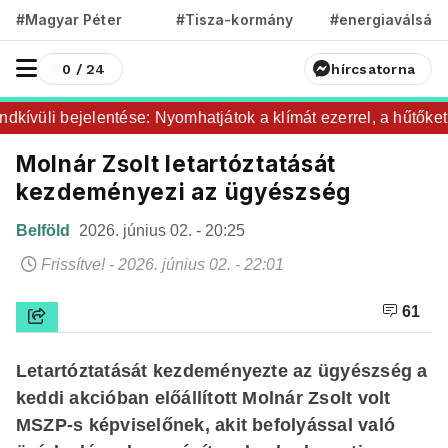
#Magyar Péter
#Tisza-kormány
#energiaválság
0 / 24
hírcsatorna
ívüli bejelentése: Nyomhatjátok a klímát ezerrel, a hűtőket l
Molnár Zsolt letartóztatását
kezdeményezi az ügyészség
Belföld
2026. június 02. - 20:25
Frissítve! - 2026. június 02. - 22:01
61
Letartóztatását kezdeményezte az ügyészség a
keddi akcióban előállított Molnár Zsolt volt
MSZP-s képviselőnek, akit befolyással való