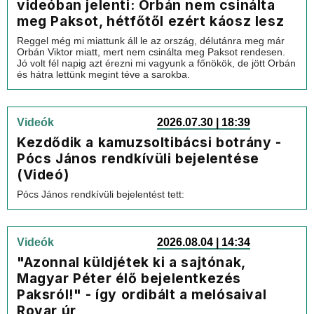
videóban jelenti: Orbán nem csinálta
meg Paksot, hétfőtől ezért káosz lesz
Reggel még mi miattunk áll le az ország, délutánra meg már
Orbán Viktor miatt, mert nem csinálta meg Paksot rendesen.
Jó volt fél napig azt érezni mi vagyunk a főnökök, de jött Orbán
és hátra lettünk megint téve a sarokba.
Videók
2026.07.30 | 18:39
Kezdődik a kamuzsoltibácsi botrány -
Pócs János rendkívüli bejelentése
(Videó)
Pócs János rendkívüli bejelentést tett:
Videók
2026.08.04 | 14:34
"Azonnal küldjétek ki a sajtónak,
Magyar Péter élő bejelentkezés
Paksról!" - így ordibált a melósaival
Rovar úr