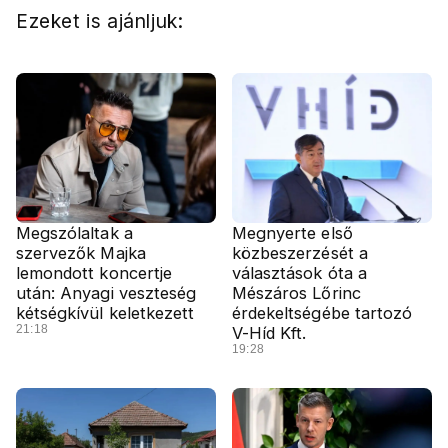
Ezeket is ajánljuk:
Megszólaltak a
Megnyerte első
szervezők Majka
közbeszerzését a
lemondott koncertje
választások óta a
után: Anyagi veszteség
Mészáros Lőrinc
kétségkívül keletkezett
érdekeltségébe tartozó
21:18
V-Híd Kft.
19:28