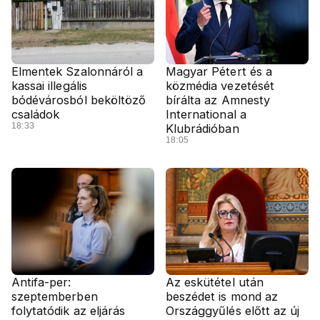
Elmentek Szalonnáról a
Magyar Pétert és a
kassai illegális
közmédia vezetését
bódévárosból beköltöző
bírálta az Amnesty
családok
International a
18:33
Klubrádióban
18:05
Antifa-per:
Az eskütétel után
szeptemberben
beszédet is mond az
folytatódik az eljárás
Országgyűlés előtt az új