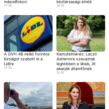
másodfokon
köztársasági elnök
17:38
16:43
A GVH 48 millió forintos
Kamufelmérés: Laczó
bírságot szabott ki a
Adriennre szavaztak
Lidlre
legtöbben a libsik, őt
14:22
akarják államfőnek
12:42