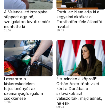
A Velencei-tó iszapjába
Fordulat: Nem adja ki a
süppedt egy nő,
kegyelmi aktákat a
szolgálaton kívüli rendőr
Forsthoffer-féle államfői
mentette ki
hivatal
11:57
10:49
Lassította a
"Itt mindenki kőprofi" -
kiskereskedelem
Orbán Anita több vizet
teljesítményét az
kért a Dunába, a
üzemanyagforgalom
szlovákok azt
csökkenése
válaszolták, majd adnak,
10:07
ha esik
09:24