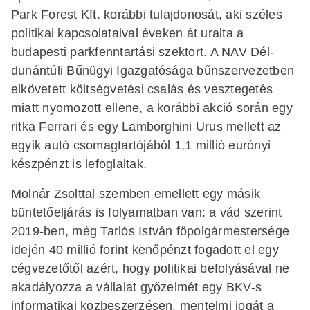
Park Forest Kft. korábbi tulajdonosát, aki széles
politikai kapcsolataival éveken át uralta a
budapesti parkfenntartási szektort. A NAV Dél-
dunántúli Bűnügyi Igazgatósága bűnszervezetben
elkövetett költségvetési csalás és vesztegetés
miatt nyomozott ellene, a korábbi akció során egy
ritka Ferrari és egy Lamborghini Urus mellett az
egyik autó csomagtartójából 1,1 millió eurónyi
készpénzt is lefoglaltak.
Molnár Zsolttal szemben emellett egy másik
büntetőeljárás is folyamatban van: a vád szerint
2019-ben, még Tarlós István főpolgármestersége
idején 40 millió forint kenőpénzt fogadott el egy
cégvezetőtől azért, hogy politikai befolyásával ne
akadályozza a vállalat győzelmét egy BKV-s
informatikai közbeszerzésen, mentelmi jogát a