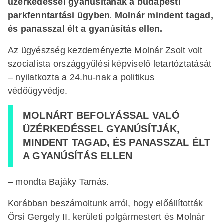
üzérkedéssel gyanúsítanak a budapesti
parkfenntartási ügyben. Molnár mindent tagad,
és panasszal élt a gyanúsítás ellen.
Az ügyészség kezdeményezte Molnár Zsolt volt
szocialista országgyűlési képviselő letartóztatását
– nyilatkozta a 24.hu-nak a politikus
védőügyvédje.
MOLNÁRT BEFOLYÁSSAL VALÓ
ÜZÉRKEDÉSSEL GYANÚSÍTJÁK,
MINDENT TAGAD, ÉS PANASSZAL ÉLT
A GYANÚSÍTÁS ELLEN
– mondta Bajáky Tamás.
Korábban beszámoltunk arról, hogy előállították
Őrsi Gergely II. kerületi polgármestert és Molnár