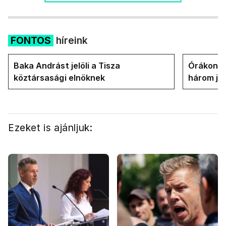
FONTOS
híreink
Baka Andrást jelöli a Tisza
Órákon b
köztársasági elnöknek
három jel
államfőt 
Ezeket is ajánljuk: