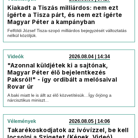
Kiakadt a Tiszás milliárdos: nem ezt
ígérte a Tisza párt, és nem ezt ígérte
Magyar Péter a kampányban
Felföldi József Tisza-szopó milliárdos bejegyzését változtatás
nélkül közöljük.
Videók
2026.08.04 | 14:34
"Azonnal küldjétek ki a sajtónak,
Magyar Péter élő bejelentkezés
Paksról!" - így ordibált a melósaival
Rovar úr
A baki miatt le is állt az élő közvetítésük…Így őrjöng a
nárcisztikus miniszt...
Vélemények
2026.08.05 | 14:06
Takarékoskodjatok az ivóvízzel, be kell
locsolni a Szigetet (Képek, Videó)