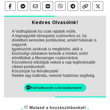
Kedves Olvasóink!
A Vadhajtások.hu csak rajtatok múlik.
A legnagyobb támogatás számunkra az, ha
direktben keresitek portálunkat, amiért hálásak is
vagyunk.
Igyekszünk azoknak is megfelelni, akik a
közösségi oldalakon keresik a híreket, ezért
elindítottuk a Messenger csatornánkat.
Közvetlenül elküldjük neked a nap legfontosabb
cikkeit portálunkról.
Köszönjük ha feliratkoztok!
Nektek egy kattintás, nekünk hatalmas segítség.
Feliratkozom a hírcsatornára!
Mutasd a hozzászólásokat!