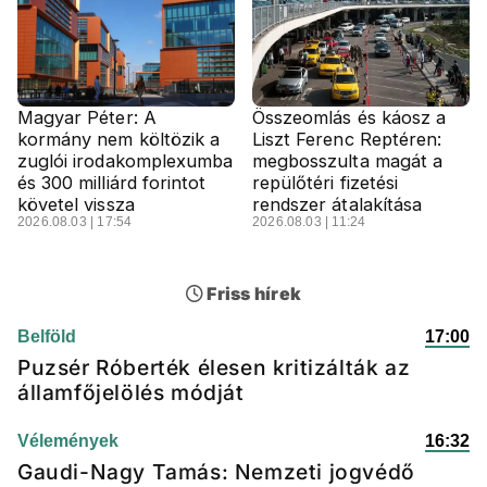
Magyar Péter: A
Összeomlás és káosz a
kormány nem költözik a
Liszt Ferenc Reptéren:
zuglói irodakomplexumba
megbosszulta magát a
és 300 milliárd forintot
repülőtéri fizetési
követel vissza
rendszer átalakítása
2026.08.03 | 17:54
2026.08.03 | 11:24
Friss hírek
Belföld
17:00
Puzsér Róberték élesen kritizálták az
államfőjelölés módját
Vélemények
16:32
Gaudi-Nagy Tamás: Nemzeti jogvédő