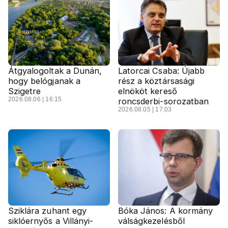
Átgyalogoltak a Dunán,
Latorcai Csaba: Újabb
hogy belógjanak a
rész a köztársasági
Szigetre
elnököt kereső
2026.08.06 | 16:15
roncsderbi-sorozatban
2026.08.05 | 17:03
Sziklára zuhant egy
Bóka János: A kormány
siklóernyős a Villányi-
válságkezelésből