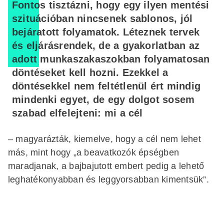
Fontos tisztázni, hogy egy ilyen mentési
szituációban nincsenek sablonos, jól
bejáratott folyamatok. Léteznek tervek
és eljárásrendek, de a gyakorlatban az
adott munkaszakaszokban folyamatosan
döntéseket kell hozni. Ezekkel a
döntésekkel nem feltétlenül ért mindig
mindenki egyet, de egy dolgot sosem
szabad elfelejteni: mi a cél
– magyarázták, kiemelve, hogy a cél nem lehet
más, mint hogy „a beavatkozók épségben
maradjanak, a bajbajutott embert pedig a lehető
leghatékonyabban és leggyorsabban kimentsük”.