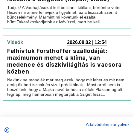
Tudjuk! A Vadhajtásokat kell betiltani, kitiltani, börtönbe vetni.
Hiszen mi amire felhívjuk a figyelmet, az a tiszások szerint
bűncselekmény. Mármint mi követünk el ezáltal
bűnt.Takarékoskodjatok az ivóvízzel, mert be kell...
Videók
2026.08.02 | 12:54
Felhívtuk Forsthoffer szállodáját:
maximumon mehet a klíma, van
medence és díszkivilágítás is vacsora
közben
Nekünk ne mondják már meg ezek, hogy mit lehet és mit nem,
amíg ők bort isznak és vizet prédikálnak…Most arról nem is
beszélünk, hogy a Majka nevű bohóc a siófoki Plázson ugrált
tegnap, meg hamarosan megtartják a Sziget feszt...
Adatvédelmi irányelvek