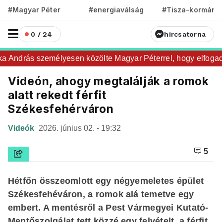
#Magyar Péter
#energiaválság
#Tisza-kormány
0 / 24
hírcsatorna
András személyesen közölte Magyar Péterrel, hogy elfogadta a
Videón, ahogy megtalálják a romok
alatt rekedt férfit
Székesfehérváron
Videók
2026. június 02. - 19:32
5
Hétfőn összeomlott egy négyemeletes épület
Székesfehéváron, a romok alá temetve egy
embert. A mentésről a Pest Vármegyei Kutató-
Mentőszolgálat tett közzé egy felvételt, a férfit