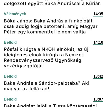
dolgozott együtt Baka Andrással a Kúrián
Vélemények
14:35
Bóka János: Baka András a funkcióját
csak addig fogja betölteni, amíg Magyar
Péter egy kommenttel le nem váltja
Belföld
14:10
Pósfai kirúgta a NKOH elnökét, az új
ideiglenes elnök kirúgta a Nemzeti
Rendezvényszervező Ügynökség
vezérigazgatóját
Belföld
13:42
Baka András a Sándor-palotába? Aki
magyar az fellázad!
Belföld
13:07
Baka Andrást jelöli a Tisza köztársasági