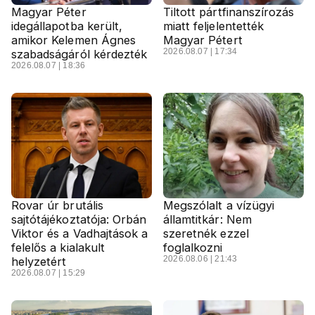
Magyar Péter
Tiltott pártfinanszírozás
idegállapotba került,
miatt feljelentették
amikor Kelemen Ágnes
Magyar Pétert
2026.08.07 | 17:34
szabadságáról kérdezték
2026.08.07 | 18:36
Rovar úr brutális
Megszólalt a vízügyi
sajtótájékoztatója: Orbán
államtitkár: Nem
Viktor és a Vadhajtások a
szeretnék ezzel
felelős a kialakult
foglalkozni
2026.08.06 | 21:43
helyzetért
2026.08.07 | 15:29