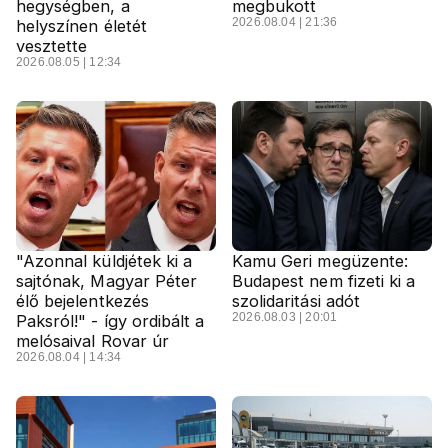
hegységben, a
megbukott
2026.08.04 | 21:36
helyszínen életét
vesztette
2026.08.05 | 12:34
"Azonnal küldjétek ki a
Kamu Geri megüzente:
sajtónak, Magyar Péter
Budapest nem fizeti ki a
élő bejelentkezés
szolidaritási adót
2026.08.03 | 20:01
Paksról!" - így ordibált a
melósaival Rovar úr
2026.08.04 | 14:34