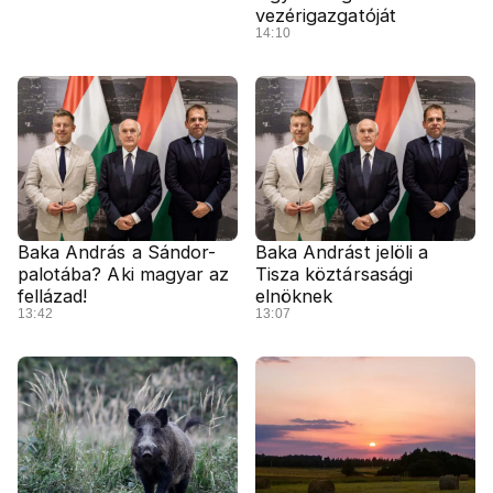
vezérigazgatóját
14:10
Baka András a Sándor-
Baka Andrást jelöli a
palotába? Aki magyar az
Tisza köztársasági
fellázad!
elnöknek
13:42
13:07