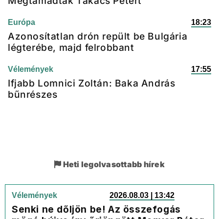
Megtámadták Takács Pétert
Európa
18:23
Azonosítatlan drón repült be Bulgária
légterébe, majd felrobbant
Vélemények
17:55
Ifjabb Lomnici Zoltán: Baka András
bűnrészes
Heti legolvasottabb hírek
Vélemények
2026.08.03 | 13:42
Senki ne dőljön be! Az összefogás