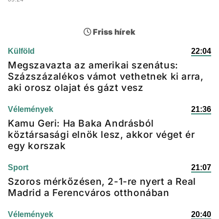
Friss hírek
Külföld
22:04
Megszavazta az amerikai szenátus:
Százszázalékos vámot vethetnek ki arra,
aki orosz olajat és gázt vesz
Vélemények
21:36
Kamu Geri: Ha Baka Andrásból
köztársasági elnök lesz, akkor véget ér
egy korszak
Sport
21:07
Szoros mérkőzésen, 2-1-re nyert a Real
Madrid a Ferencváros otthonában
Vélemények
20:40