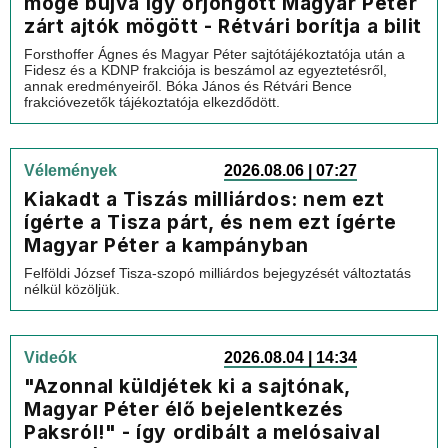
mögé bújva így őrjöngött Magyar Péter
zárt ajtók mögött - Rétvári borítja a bilit
Forsthoffer Ágnes és Magyar Péter sajtótájékoztatója után a
Fidesz és a KDNP frakciója is beszámol az egyeztetésről,
annak eredményeiről. Bóka János és Rétvári Bence
frakcióvezetők tájékoztatója elkezdődött.
Vélemények
2026.08.06 | 07:27
Kiakadt a Tiszás milliárdos: nem ezt
ígérte a Tisza párt, és nem ezt ígérte
Magyar Péter a kampányban
Felföldi József Tisza-szopó milliárdos bejegyzését változtatás
nélkül közöljük.
Videók
2026.08.04 | 14:34
"Azonnal küldjétek ki a sajtónak,
Magyar Péter élő bejelentkezés
Paksról!" - így ordibált a melósaival