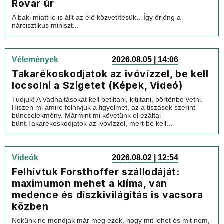
Rovar úr
A baki miatt le is állt az élő közvetítésük…Így őrjöng a
nárcisztikus miniszt...
Vélemények
2026.08.05 | 14:06
Takarékoskodjatok az ivóvízzel, be kell
locsolni a Szigetet (Képek, Videó)
Tudjuk! A Vadhajtásokat kell betiltani, kitiltani, börtönbe vetni.
Hiszen mi amire felhívjuk a figyelmet, az a tiszások szerint
bűncselekmény. Mármint mi követünk el ezáltal
bűnt.Takarékoskodjatok az ivóvízzel, mert be kell...
Videók
2026.08.02 | 12:54
Felhívtuk Forsthoffer szállodáját:
maximumon mehet a klíma, van
medence és díszkivilágítás is vacsora
közben
Nekünk ne mondják már meg ezek, hogy mit lehet és mit nem,