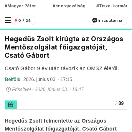
#Magyar Péter
#energiaválság
#Tisza-kormány
0 / 24
hírcsatorna
Hegedűs Zsolt kirúgta az Országos
Mentőszolgálat főigazgatóját,
Csató Gábort
Csató Gábor 9 év után távozik az OMSZ éléről.
Belföld
2026. június 03. - 17:15
Frissítve! - 2026. június 03. - 18:47
89
Hegedűs Zsolt felmentette az Országos
Mentőszolgálat főigazgatóját, Csató Gábort –