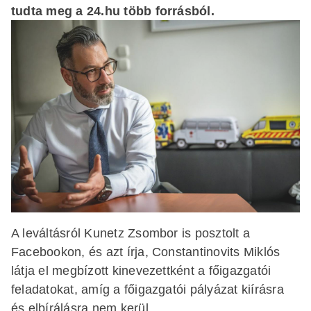
tudta meg a 24.hu több forrásból.
A leváltásról Kunetz Zsombor is posztolt a
Facebookon, és azt írja, Constantinovits Miklós
látja el megbízott kinevezettként a főigazgatói
feladatokat, amíg a főigazgatói pályázat kiírásra
és elbírálásra nem kerül.