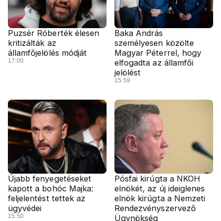
Puzsér Róberték élesen
Baka András
kritizálták az
személyesen közölte
államfőjelölés módját
Magyar Péterrel, hogy
17:00
elfogadta az államfői
jelölést
15:59
Újabb fenyegetéseket
Pósfai kirúgta a NKOH
kapott a bohóc Majka:
elnökét, az új ideiglenes
feljelentést tettek az
elnök kirúgta a Nemzeti
ügyvédei
Rendezvényszervező
15:50
Ügynökség