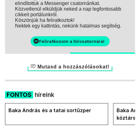
elindítottuk a Messenger csatornánkat.
Közvetlenül elküldjük neked a nap legfontosabb
cikkeit portálunkról.
Köszönjük ha feliratkoztok!
Nektek egy kattintás, nekünk hatalmas segítség.
Feliratkozom a hírcsatornára!
Mutasd a hozzászólásokat!
FONTOS
híreink
Baka András és a tatai sortűzper
Baka Andr
köztársa