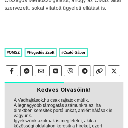
Országos Mentőszolgálatot, ahogy az OMSZ által
szervezett, sokat vitatott ügyeleti ellátást is.
#OMSZ
#Hegedűs Zsolt
#Csató Gábor
Kedves Olvasóink!
A Vadhajtások.hu csak rajtatok múlik.
A legnagyobb támogatás számunkra az, ha
direktben keresitek portálunkat, amiért hálásak is
vagyunk.
Igyekszünk azoknak is megfelelni, akik a
közösségi oldalakon keresik a híreket, ezért