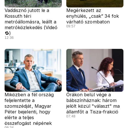
Vaddisznó jutott le a
Megérkezett az
Kossuth téri
enyhülés, „csak” 34 fok
metróállomásra, leállt a
várható szombaton
09:57
metróközlekedés (Videó
🔁)
12:36
Miközben a fél ország
Órákon belül vége a
feljelentette a
bábszínháznak: három
szomszédját, Magyar
jelölt közül "választ" ma
Péter bejelenti, hogy
államfőt a Tisza-frakció
07:48
elérte a teljes
összefogást népének
09:24