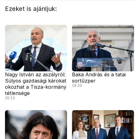
Ezeket is ajánljuk:
Nagy István az aszályról:
Baka András és a tatai
Súlyos gazdasági károkat
sortűzper
19:20
okozhat a Tisza-kormány
tétlensége
20:13