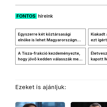
FONTOS
híreink
Egyszerre két köztársasági
Kiakadt 
elnöke is lehet Magyarországnak
ezt ígér
jövő hétre
ezt ígér
kampán
A Tisza-frakció kezdeményezte,
Életves
hogy jövő kedden válasszák meg
kapott M
az új köztársasági elnököt
erdélyi 
Ezeket is ajánljuk: