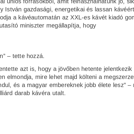
ai uniós forrásokból, amit felhasználhatunk jó, si
ny István gazdasági, energetikai és lassan kávéért
kodja a kávéautomatán az XXL-es kávét kiadó go
tasító miniszter megállapítja, hogy
” – tette hozzá.
ntette azt is, hogy a jövőben hetente jelentkezik
en elmondja, mire lehet majd költeni a megszerze
ndul, és a magyar embereknek jobb élete lesz” –
liárd darab kávéra utalt.