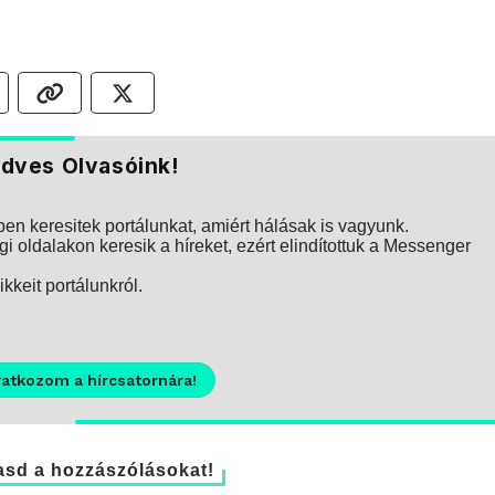
dves Olvasóink!
n keresitek portálunkat, amiért hálásak is vagyunk.
i oldalakon keresik a híreket, ezért elindítottuk a Messenger
kkeit portálunkról.
ratkozom a hírcsatornára!
sd a hozzászólásokat!