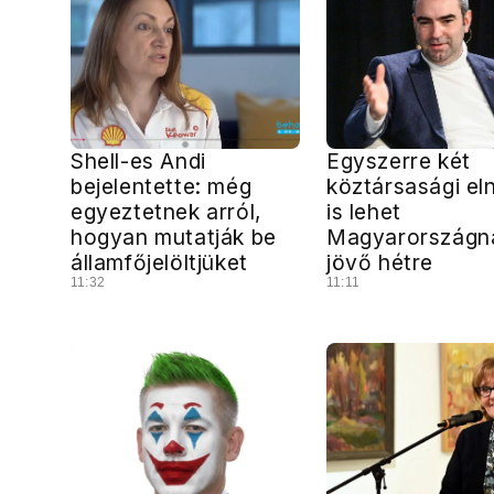
Shell-es Andi
Egyszerre két
bejelentette: még
köztársasági el
egyeztetnek arról,
is lehet
hogyan mutatják be
Magyarországn
államfőjelöltjüket
jövő hétre
11:32
11:11