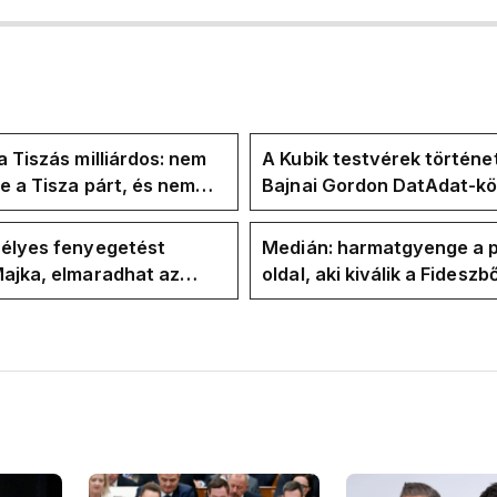
a Tiszás milliárdos: nem
A Kubik testvérek történe
te a Tisza párt, és nem
Bajnai Gordon DatAdat-kö
te Magyar Péter a
az ECDA-n át Magyar Pét
yban
közvetlen stábjáig
zélyes fenyegetést
Medián: harmatgyenge a p
ajka, elmaradhat az
oldal, aki kiválik a Fideszbő
koncertje
elbúcsúzhat 2030-ban