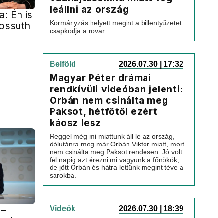
leállni az ország
: Én is
Kormányzás helyett megint a billentyűzetet
Kossuth
csapkodja a rovar.
Belföld
2026.07.30 | 17:32
Magyar Péter drámai
rendkívüli videóban jelenti:
Orbán nem csinálta meg
Paksot, hétfőtől ezért
káosz lesz
Reggel még mi miattunk áll le az ország,
délutánra meg már Orbán Viktor miatt, mert
nem csinálta meg Paksot rendesen. Jó volt
fél napig azt érezni mi vagyunk a főnökök,
de jött Orbán és hátra lettünk megint téve a
sarokba.
 –
Videók
2026.07.30 | 18:39