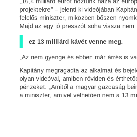
„16,4 milliárd eurót hoztunk haza az európ
projektekre” – jelenti ki videójában Kapitá
felelős miniszter, miközben bőszen nyom
Majd az egy jó presszót soha vissza nem u
ez 13 milliárd kávét venne meg.
„Az nem gyenge és ebben már árrés is van
Kapitány megragadta az alkalmat és bejele
olyan videóval, amiben röviden és érthető
pénzeket. „Amitől a magyar gazdaság bei
a miniszter, amivel vélhetően nem a 13 mil