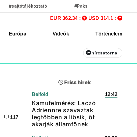
#sajtótájékoztató
#Paks
EUR 362.34 :
USD 314.1 :
Európa
Videók
Történelem
hírcsatorna
Friss hírek
Belföld
12:42
Kamufelmérés: Laczó
Adriennre szavaztak
legtöbben a libsik, őt
117
akarják államfőnek