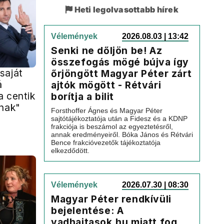
Heti legolvasottabb hírek
Vélemények
2026.08.03 | 13:42
Senki ne dőljön be! Az
összefogás mögé bújva így
saját
őrjöngött Magyar Péter zárt
á
ajtók mögött - Rétvári
a centik
borítja a bilit
anak"
Forsthoffer Ágnes és Magyar Péter
sajtótájékoztatója után a Fidesz és a KDNP
frakciója is beszámol az egyeztetésről,
annak eredményeiről. Bóka János és Rétvári
Bence frakcióvezetők tájékoztatója
elkezdődött.
Vélemények
2026.07.30 | 08:30
Magyar Péter rendkívüli
bejelentése: A
vadhajtasok.hu miatt fog