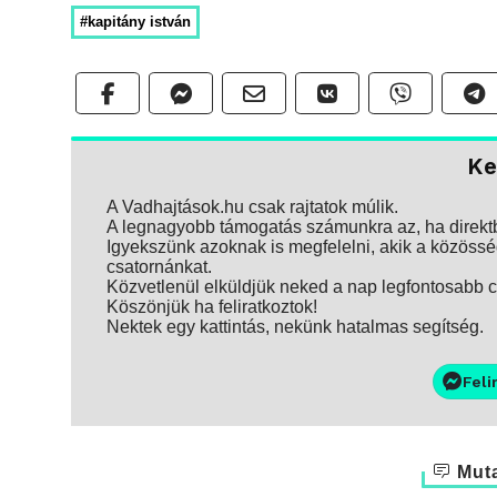
#kapitány istván
Ke
A Vadhajtások.hu csak rajtatok múlik.
A legnagyobb támogatás számunkra az, ha direktbe
Igyekszünk azoknak is megfelelni, akik a közösség
csatornánkat.
Közvetlenül elküldjük neked a nap legfontosabb ci
Köszönjük ha feliratkoztok!
Nektek egy kattintás, nekünk hatalmas segítség.
Feli
Muta