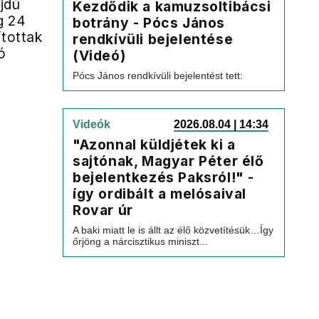
jdú
Kezdődik a kamuzsoltibácsi
ig 24
botrány - Pócs János
ítottak
rendkívüli bejelentése
ó
(Videó)
Pócs János rendkívüli bejelentést tett:
Videók
2026.08.04 | 14:34
"Azonnal küldjétek ki a
sajtónak, Magyar Péter élő
bejelentkezés Paksról!" -
így ordibált a melósaival
Rovar úr
A baki miatt le is állt az élő közvetítésük…Így
őrjöng a nárcisztikus miniszt...