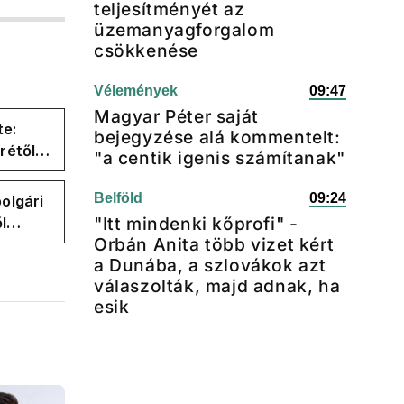
teljesítményét az
üzemanyagforgalom
csökkenése
Vélemények
09:47
Magyar Péter saját
te:
bejegyzése alá kommentelt:
rétől
"a centik igenis számítanak"
er
Belföld
09:24
olgári
"Itt mindenki kőprofi" -
l
Orbán Anita több vizet kért
a Dunába, a szlovákok azt
válaszolták, majd adnak, ha
esik