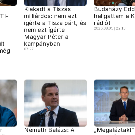
Kiakadt a Tiszás
Budaházy Edda
MTI-
milliárdos: nem ezt
hallgattam a 
ígérte a Tisza párt, és
rádiót
nem ezt ígérte
2026.08.05 | 22:13
Magyar Péter a
lt
kampányban
 még
07:27
r
Németh Balázs: A
„Megaláztak!”