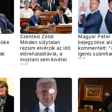
Szentesi Zöldi:
Magyar Péter 
nöke
Minden súlytalan
bejegyzése al
rezsim elvérzik az idő
kommentelt: "
ak
előrehaladtával, a
igenis számít
mostani sem kivétel
09:47
10:28