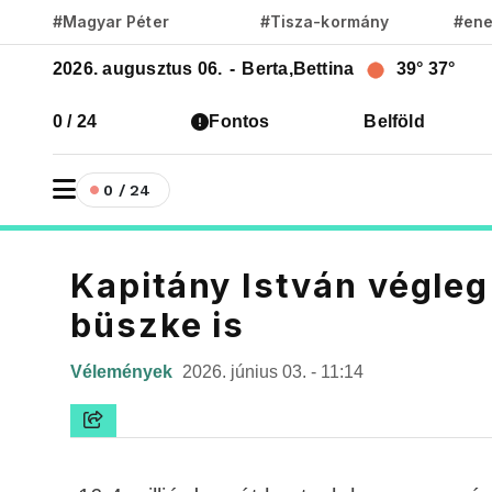
#Magyar Péter
#Tisza-kormány
#ene
2026. augusztus 06.
-
Berta,Bettina
39°
37°
0 / 24
Fontos
Belföld
0 / 24
Kapitány István végleg
büszke is
Vélemények
2026. június 03. - 11:14