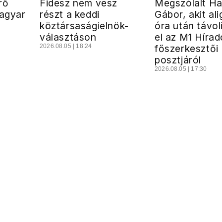
rő
Fidesz nem vesz
Megszólalt Ha
Magyar
részt a keddi
Gábor, akit al
köztársaságielnök-
óra után távol
választáson
el az M1 Hírad
2026.08.05 | 18:24
főszerkesztői
posztjáról
2026.08.05 | 17:30