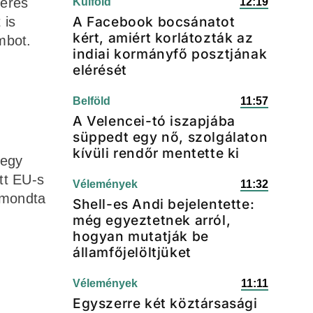
keres
Külföld
12:19
A Facebook bocsánatot
 is
kért, amiért korlátozták az
mbot.
indiai kormányfő posztjának
elérését
Belföld
11:57
A Velencei-tó iszapjába
süppedt egy nő, szolgálaton
kívüli rendőr mentette ki
 egy
tt EU-s
Vélemények
11:32
 mondta
Shell-es Andi bejelentette:
még egyeztetnek arról,
hogyan mutatják be
államfőjelöltjüket
Vélemények
11:11
Egyszerre két köztársasági