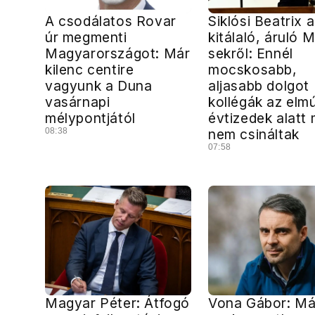
A csodálatos Rovar
Siklósi Beatrix a
úr megmenti
kitálaló, áruló 
Magyarországot: Már
sekről: Ennél
kilenc centire
mocskosabb,
vagyunk a Duna
aljasabb dolgot
vasárnapi
kollégák az elmú
mélypontjától
évtizedek alatt
08:38
nem csináltak
07:58
Magyar Péter: Átfogó
Vona Gábor: Má