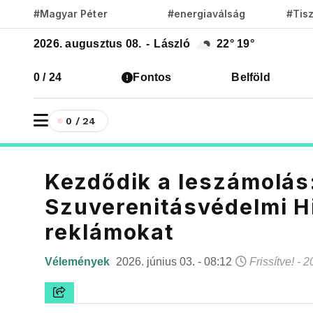
#Magyar Péter
#energiaválság
#Tis
2026. augusztus 08.
-
László
22°
19°
0 / 24
Fontos
Belföld
0 / 24
Kezdődik a leszámolás
Szuverenitásvédelmi Hi
reklámokat
Vélemények
2026. június 03. - 08:12
Frissítve! - 