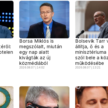
Borsa Miklós is
Bolsevik Tarr 
éről:
megszólalt, miután
állítja, ő és a
ptelen
egy nap alatt
minisztériuma
kivágták az új
szól bele a k
közmédiából
működésébe
2026.08.07 | 14:02
2026.08.07 | 13:21