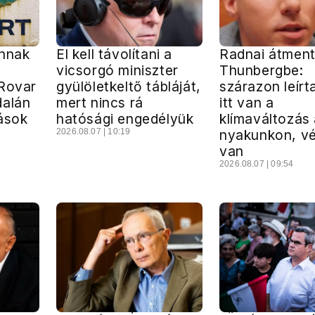
annak
El kell távolítani a
Radnai átment
vicsorgó miniszter
Thunbergbe:
 Rovar
gyülöletkeltő tábláját,
szárazon leírt
dalán
mert nincs rá
itt van a
ások
hatósági engedélyük
klímaváltozás
2026.08.07 | 10:19
nyakunkon, v
van
2026.08.07 | 09:54