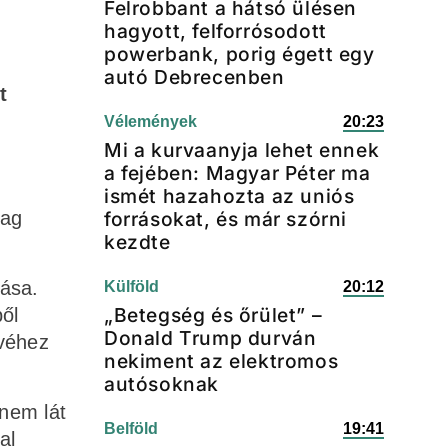
Felrobbant a hátsó ülésen
hagyott, felforrósodott
powerbank, porig égett egy
autó Debrecenben
t
Vélemények
20:23
Mi a kurvaanyja lehet ennek
a fejében: Magyar Péter ma
ismét hazahozta az uniós
mag
forrásokat, és már szórni
kezdte
lása.
Külföld
20:12
„Betegség és őrület” –
ől
Donald Trump durván
evéhez
nekiment az elektromos
autósoknak
 nem lát
Belföld
19:41
al