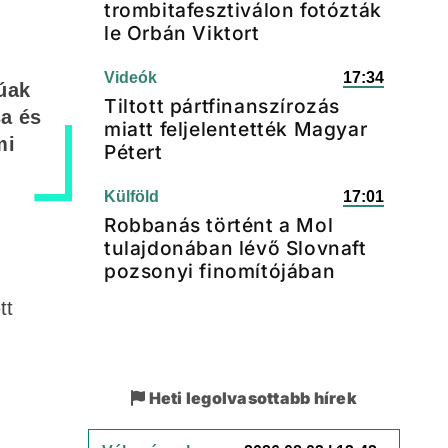
trombitafesztiválon fotózták
le Orbán Viktort
Videók
17:34
rúak
Tiltott pártfinanszírozás
sa és
miatt feljelentették Magyar
mi
Pétert
Külföld
17:01
Robbanás történt a Mol
tulajdonában lévő Slovnaft
pozsonyi finomítójában
tt
Heti legolvasottabb hírek