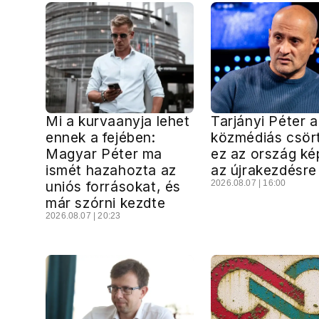
Mi a kurvaanyja lehet
Tarjányi Péter a
ennek a fejében:
közmédiás csört
Magyar Péter ma
ez az ország ké
ismét hazahozta az
az újrakezdésre
uniós forrásokat, és
2026.08.07 | 16:00
már szórni kezdte
2026.08.07 | 20:23