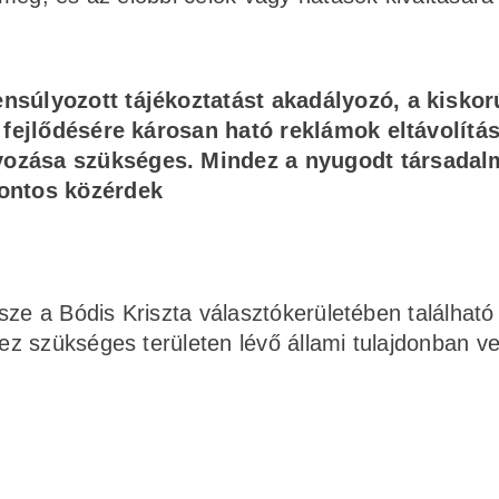
nsúlyozott tájékoztatást akadályozó, a kisko
i fejlődésére károsan ható reklámok eltávolítá
yozása szükséges. Mindez a nyugodt társadal
fontos közérdek
sze a Bódis Kriszta választókerületében található
z szükséges területen lévő állami tulajdonban ve