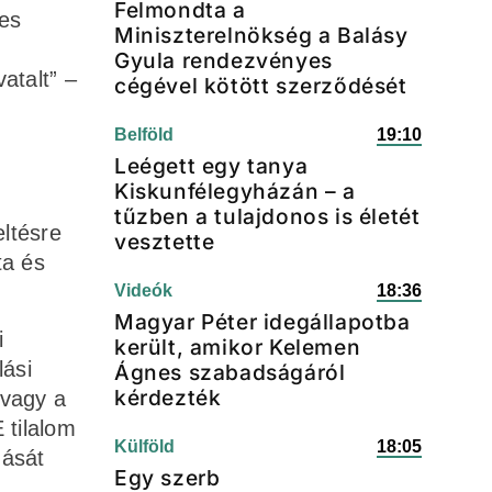
Felmondta a
yes
Miniszterelnökség a Balásy
Gyula rendezvényes
atalt” –
cégével kötött szerződését
Belföld
19:10
Leégett egy tanya
Kiskunfélegyházán – a
tűzben a tulajdonos is életét
ltésre
vesztette
ta és
Videók
18:36
Magyar Péter idegállapotba
i
került, amikor Kelemen
lási
Ágnes szabadságáról
kérdezték
 vagy a
 tilalom
Külföld
18:05
mását
Egy szerb