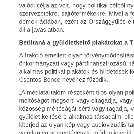
valódi célja az volt, hogy politikai célból
szervezetekre, sajtótermékekre. Mivel a 
demokráciában, ezért az Országgyűlés e t
áll a javaslatban.
Betiltaná a gyűlöletkeltő plakátokat a T
A frakció emellett olyan törvénymódosítás
önkormányzati vagy pártfinanszírozású, tá
alkalmas politikai plakátok és hirdetések k
Csontos Bence nevéhez fűződik.
„A médiatartalom részeként tilos olyan pol
méltóságot megsérti vagy eltagadja, vagy v
közösség méltóságát sérti vagy tagadja, v
gyűlölet keltésére alkalmas társadalmi ell
kiterjed az olyan kép vagy audiovizuális 
valótlan vagy megtévesztő módon jeleníti 