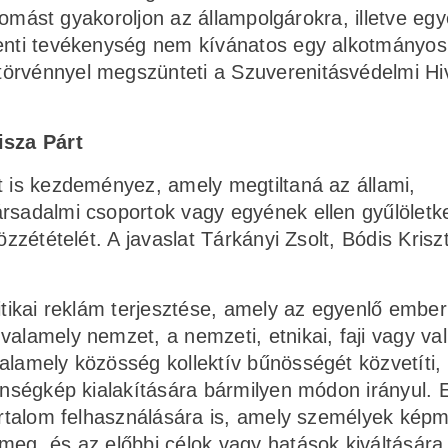
 nyomást gyakoroljon az állampolgárokra, illetve eg
fenti tevékenység nem kívánatos egy alkotmányos
örvénnyel megszünteti a Szuverenitásvédelmi Hiv
isza Párt
t is kezdeményez, amely megtiltaná az állami,
rsadalmi csoportok vagy egyének ellen gyűlöletke
özzétételét. A javaslat Tárkányi Zsolt, Bódis Krisz
itikai reklám terjesztése, amely az egyenlő ember
alamely nemzet, a nemzeti, etnikai, faji vagy val
alamely közösség kollektív bűnösségét közvetíti,
enségkép kialakítására bármilyen módon irányul. E
tartalom felhasználására is, amely személyek kép
meg, és az előbbi célok vagy hatások kiváltására