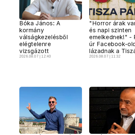
Bóka János: A
"Horror árak v
kormány
és napi szinten
válságkezelésből
emelkednek!" -
elégtelenre
úr Facebook-ol
vizsgázott
lázadnak a Tisz
2026.08.07 | 12:40
2026.08.07 | 11:32