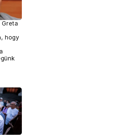
 Greta
a, hogy
 a
égünk