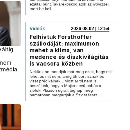
ezáltal bűnt.Takarékoskodjatok az ivóvízzel,
mert be kell...
Videók
2026.08.02 | 12:54
Felhívtuk Forsthoffer
szállodáját: maximumon
váltig
mehet a klíma, van
medence és díszkivilágítás
 nem
is vacsora közben
özmédia
Nekünk ne mondják már meg ezek, hogy mit
lehet és mit nem, amíg ők bort isznak és
vizet prédikálnak…Most arról nem is
beszélünk, hogy a Majka nevű bohóc a
siófoki Plázson ugrált tegnap, meg
hamarosan megtartják a Sziget feszt...