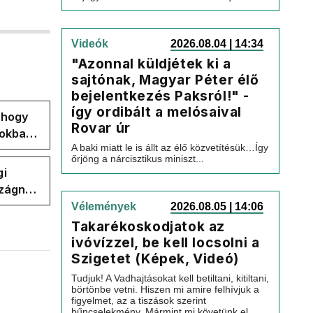
Videók
2026.08.04 | 14:34
"Azonnal küldjétek ki a
sajtónak, Magyar Péter élő
bejelentkezés Paksról!" -
így ordibált a melósaival
, hogy
Rovar úr
pokban
A baki miatt le is állt az élő közvetítésük…Így
őrjöng a nárcisztikus miniszt...
gi
szágnak
Vélemények
2026.08.05 | 14:06
Takarékoskodjatok az
ivóvízzel, be kell locsolni a
Szigetet (Képek, Videó)
Tudjuk! A Vadhajtásokat kell betiltani, kitiltani,
börtönbe vetni. Hiszen mi amire felhívjuk a
figyelmet, az a tiszások szerint
bűncselekmény. Mármint mi követünk el