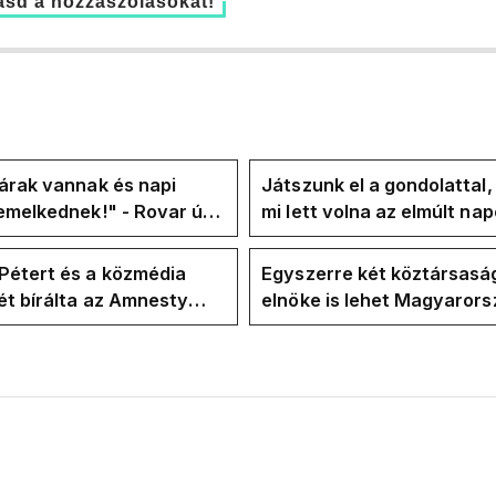
sd a hozzászólásokat!
árak vannak és napi
Játszunk el a gondolattal
emelkednek!" - Rovar úr
mi lett volna az elmúlt na
k-oldalán lázadnak a
rezsicsökkentés nélkül
k
Pétert és a közmédia
Egyszerre két köztársasá
t bírálta az Amnesty
elnöke is lehet Magyaror
ional a Klubrádióban
jövő hétre