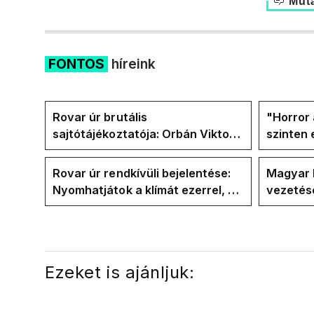
Muta
FONTOS
híreink
Rovar úr brutális
"Horror 
sajtótájékoztatója: Orbán Viktor
szinten 
és a Vadhajtások a felelős a
Faceboo
kialakult helyzetért
Tiszáso
Rovar úr rendkívüli bejelentése:
Magyar 
Nyomhatjátok a klímát ezerrel, a
vezetésé
hűtőket letekerhetitek, vége az
Internat
energiaválságnak
Ezeket is ajánljuk: