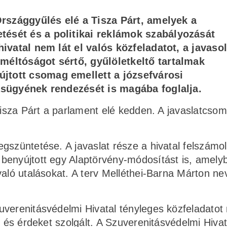
 Országgyűlés elé a Tisza Párt, amelyek a
ését és a politikai reklámok szabályozását
hivatal nem lát el valós közfeladatot, a javasol
méltóságot sértő, gyűlöletkeltő tartalmak
jtott csomag emellett a józsefvárosi
kásügyének rendezését is magába foglalja.
 Tisza Párt a parlament elé kedden. A javaslatcso
gszüntetése. A javaslat része a hivatal felszámo
benyújtott egy Alaptörvény-módosítást is, amelyb
való utalásokat. A terv Melléthei-Barna Márton n
verenitásvédelmi Hivatal tényleges közfeladatot
t és érdeket szolgált. A Szuverenitásvédelmi Hivat