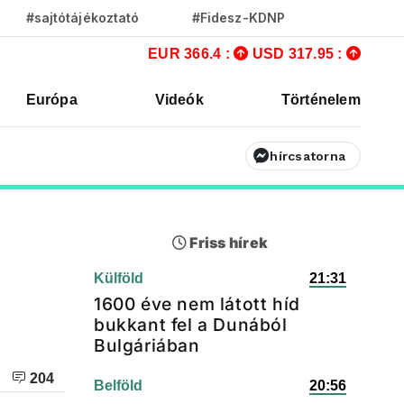
#sajtótájékoztató
#Fidesz-KDNP
EUR 366.4 :
USD 317.95 :
Európa
Videók
Történelem
hírcsatorna
Friss hírek
Külföld
21:31
1600 éve nem látott híd
bukkant fel a Dunából
Bulgáriában
204
Belföld
20:56