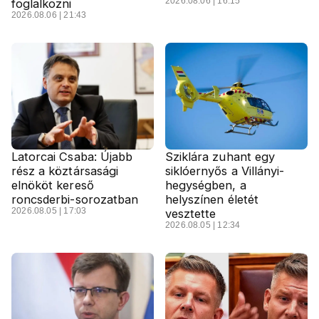
2026.08.06 | 16:15
foglalkozni
2026.08.06 | 21:43
Latorcai Csaba: Újabb
Sziklára zuhant egy
rész a köztársasági
siklóernyős a Villányi-
elnököt kereső
hegységben, a
roncsderbi-sorozatban
helyszínen életét
2026.08.05 | 17:03
vesztette
2026.08.05 | 12:34