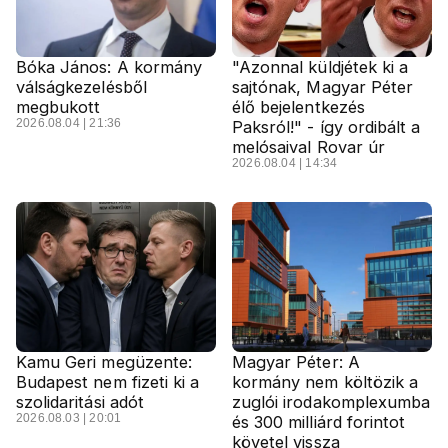
Bóka János: A kormány
"Azonnal küldjétek ki a
válságkezelésből
sajtónak, Magyar Péter
megbukott
élő bejelentkezés
2026.08.04 | 21:36
Paksról!" - így ordibált a
melósaival Rovar úr
2026.08.04 | 14:34
Kamu Geri megüzente:
Magyar Péter: A
Budapest nem fizeti ki a
kormány nem költözik a
szolidaritási adót
zuglói irodakomplexumba
2026.08.03 | 20:01
és 300 milliárd forintot
követel vissza