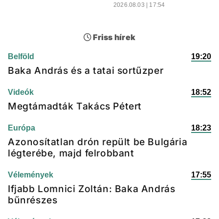
2026.08.03 | 17:54
Friss hírek
Belföld
19:20
Baka András és a tatai sortűzper
Videók
18:52
Megtámadták Takács Pétert
Európa
18:23
Azonosítatlan drón repült be Bulgária
légterébe, majd felrobbant
Vélemények
17:55
Ifjabb Lomnici Zoltán: Baka András
bűnrészes