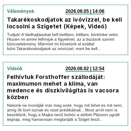
Vélemények
2026.08.05 | 14:06
Takarékoskodjatok az ivóvízzel, be kell
locsolni a Szigetet (Képek, Videó)
Tudjuk! A Vadhajtásokat kell betiltani, kitiltani, börtönbe vetni.
Hiszen mi amire felhívjuk a figyelmet, az a tiszások szerint
bűncselekmény. Mármint mi követünk el ezáltal
bűnt.Takarékoskodjatok az ivóvízzel, mert be kell...
Videók
2026.08.02 | 12:54
Felhívtuk Forsthoffer szállodáját:
maximumon mehet a klíma, van
medence és díszkivilágítás is vacsora
közben
Nekünk ne mondják már meg ezek, hogy mit lehet és mit nem,
amíg ők bort isznak és vizet prédikálnak…Most arról nem is
beszélünk, hogy a Majka nevű bohóc a siófoki Plázson ugrált
tegnap, meg hamarosan megtartják a Sziget feszt...