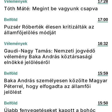
Vélemények
17:28
Tóth Máté: Megint be vagyunk csapva
Belföld
17:00
Puzsér Róberték élesen kritizálták az
államfőjelölés módját
Vélemények
16:32
Gaudi-Nagy Tamás: Nemzeti jogvédő
vélemény Baka András köztársasági
elnökké jelöléséről
Belföld
15:59
Baka András személyesen közölte Magyar
Péterrel, hogy elfogadta az államfői
jelölést
Belföld
15:50
Újabb fenyegetéseket kapott a bohóc