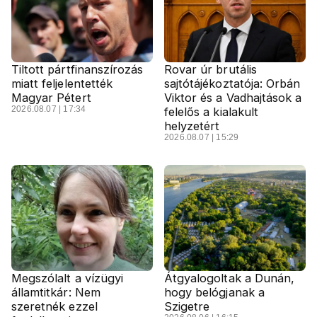
Tiltott pártfinanszírozás
Rovar úr brutális
miatt feljelentették
sajtótájékoztatója: Orbán
Magyar Pétert
Viktor és a Vadhajtások a
2026.08.07 | 17:34
felelős a kialakult
helyzetért
2026.08.07 | 15:29
Megszólalt a vízügyi
Átgyalogoltak a Dunán,
államtitkár: Nem
hogy belógjanak a
szeretnék ezzel
Szigetre