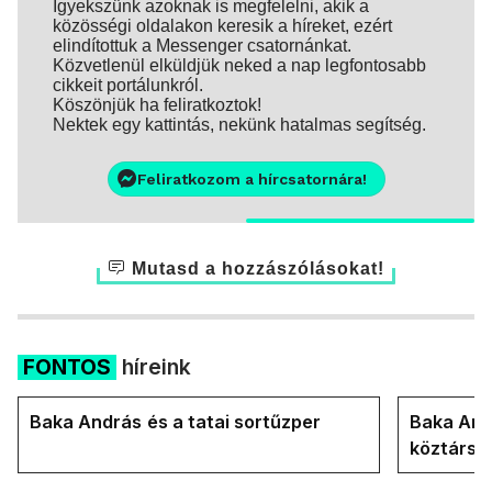
Igyekszünk azoknak is megfelelni, akik a
közösségi oldalakon keresik a híreket, ezért
elindítottuk a Messenger csatornánkat.
Közvetlenül elküldjük neked a nap legfontosabb
cikkeit portálunkról.
Köszönjük ha feliratkoztok!
Nektek egy kattintás, nekünk hatalmas segítség.
Feliratkozom a hírcsatornára!
Mutasd a hozzászólásokat!
FONTOS
híreink
Baka András és a tatai sortűzper
Baka Andr
köztársa