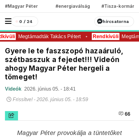
#Magyar Péter
#energiaválság
#Tisza-kormány
0 / 24
hírcsatorna
kívüli
Megtámadták Takács Pétert
Rendkívüli
Megtáma
Gyere le te faszszopó hazaáruló,
szétbasszuk a fejedet!!! Videón
ahogy Magyar Péter hergeli a
tömeget!
Videók
2026. június 05. - 18:41
Frissítve! - 2026. június 05. - 18:59
66
Magyar Péter provokálja a tüntetőket