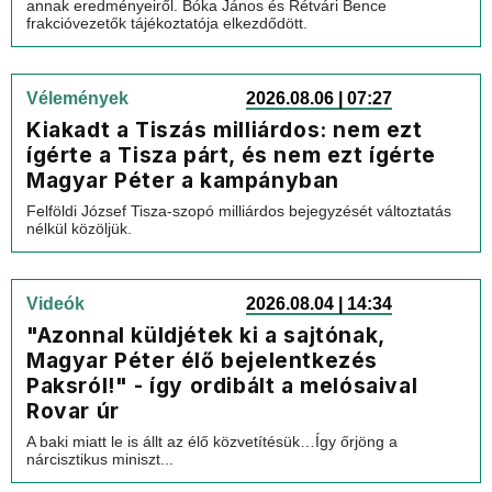
annak eredményeiről. Bóka János és Rétvári Bence
frakcióvezetők tájékoztatója elkezdődött.
Vélemények
2026.08.06 | 07:27
Kiakadt a Tiszás milliárdos: nem ezt
ígérte a Tisza párt, és nem ezt ígérte
Magyar Péter a kampányban
Felföldi József Tisza-szopó milliárdos bejegyzését változtatás
nélkül közöljük.
Videók
2026.08.04 | 14:34
"Azonnal küldjétek ki a sajtónak,
Magyar Péter élő bejelentkezés
Paksról!" - így ordibált a melósaival
Rovar úr
A baki miatt le is állt az élő közvetítésük…Így őrjöng a
nárcisztikus miniszt...