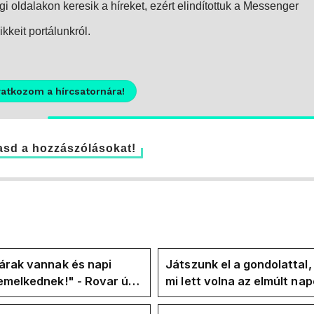
i oldalakon keresik a híreket, ezért elindítottuk a Messenger
kkeit portálunkról.
ratkozom a hírcsatornára!
sd a hozzászólásokat!
árak vannak és napi
Játszunk el a gondolattal
emelkednek!" - Rovar úr
mi lett volna az elmúlt na
k-oldalán lázadnak a
rezsicsökkentés nélkül