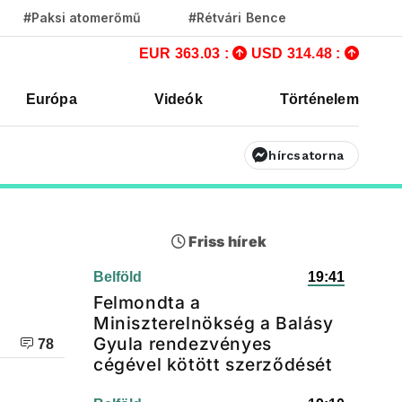
#Paksi atomerőmű
#Rétvári Bence
EUR 363.03 :
USD 314.48 :
Európa
Videók
Történelem
hírcsatorna
Friss hírek
Belföld
19:41
Felmondta a
Miniszterelnökség a Balásy
Gyula rendezvényes
78
cégével kötött szerződését