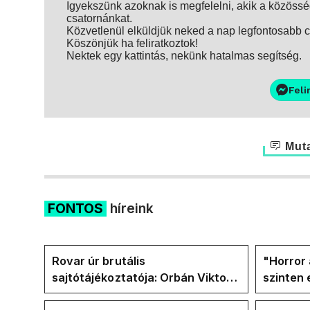
Igyekszünk azoknak is megfelelni, akik a közösség
csatornánkat.
Közvetlenül elküldjük neked a nap legfontosabb ci
Köszönjük ha feliratkoztok!
Nektek egy kattintás, nekünk hatalmas segítség.
Feli
Muta
FONTOS
híreink
Rovar úr brutális
"Horror 
sajtótájékoztatója: Orbán Viktor
szinten 
és a Vadhajtások a felelős a
Faceboo