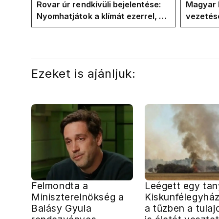
kialakult helyzetért
Tiszáso
Rovar úr rendkívüli bejelentése:
Magyar 
Nyomhatjátok a klímát ezerrel, a
vezetésé
hűtőket letekerhetitek, vége az
Internat
energiaválságnak
Ezeket is ajánljuk:
Felmondta a
Leégett egy ta
Miniszterelnökség a
Kiskunfélegyhá
Balásy Gyula
a tűzben a tula