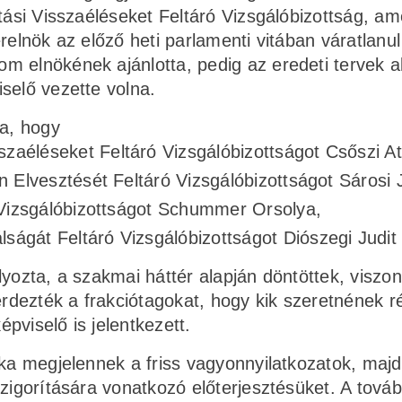
jtási Visszaéléseket Feltáró Vizsgálóbizottság, a
relnök az előző heti parlamenti vitában váratlanul
m elnökének ajánlotta, pedig az eredeti tervek a
selő vezette volna.
ta, hogy
éléseket Feltáró Vizsgálóbizottságot Csőszi Att
 Elvesztését Feltáró Vizsgálóbizottságot Sárosi 
 Vizsgálóbizottságot Schummer Orsolya,
gát Feltáró Vizsgálóbizottságot Diószegi Judit 
yozta, a szakmai háttér alapján döntöttek, viszont
dezték a frakciótagokat, hogy kik szeretnének r
pviselő is jelentkezett.
aka megjelennek a friss vagyonnyilatkozatok, majd
zigorítására vonatkozó előterjesztésüket. A továb