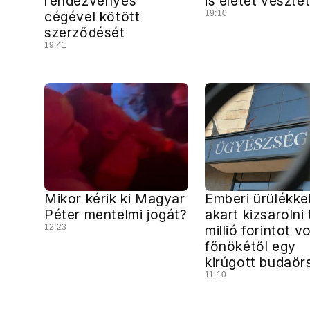
rendezvényes
is életét veszte
cégével kötött
19:10
szerződését
19:41
Mikor kérik ki Magyar
Emberi ürülékke
Péter mentelmi jogát?
akart kizsarolni
12:23
millió forintot vo
főnökétől egy
kirúgott budaörsi
11:10