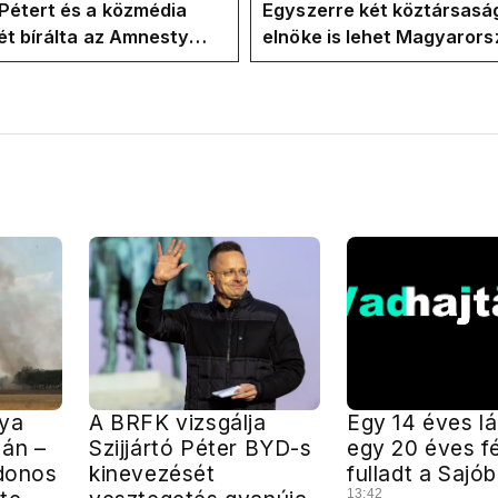
k
Pétert és a közmédia
Egyszerre két köztársasá
t bírálta az Amnesty
elnöke is lehet Magyaror
ional a Klubrádióban
jövő hétre
nya
A BRFK vizsgálja
Egy 14 éves l
zán –
Szijjártó Péter BYD-s
egy 20 éves fé
jdonos
kinevezését
fulladt a Sajó
13:42