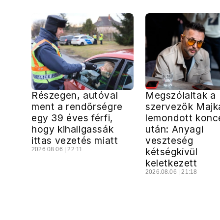
Részegen, autóval
Megszólaltak a
ment a rendőrségre
szervezők Majk
egy 39 éves férfi,
lemondott konce
hogy kihallgassák
után: Anyagi
ittas vezetés miatt
veszteség
2026.08.06 | 22:11
kétségkívül
keletkezett
2026.08.06 | 21:18