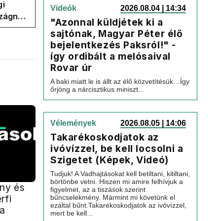
gi
Videók
2026.08.04 | 14:34
szágnak
"Azonnal küldjétek ki a
sajtónak, Magyar Péter élő
bejelentkezés Paksról!" -
így ordibált a melósaival
Rovar úr
A baki miatt le is állt az élő közvetítésük…Így
őrjöng a nárcisztikus miniszt...
Vélemények
2026.08.05 | 14:06
Takarékoskodjatok az
ivóvízzel, be kell locsolni a
Szigetet (Képek, Videó)
Tudjuk! A Vadhajtásokat kell betiltani, kitiltani,
börtönbe vetni. Hiszen mi amire felhívjuk a
ány és
figyelmet, az a tiszások szerint
rfi
bűncselekmény. Mármint mi követünk el
ezáltal bűnt.Takarékoskodjatok az ivóvízzel,
ba
mert be kell...