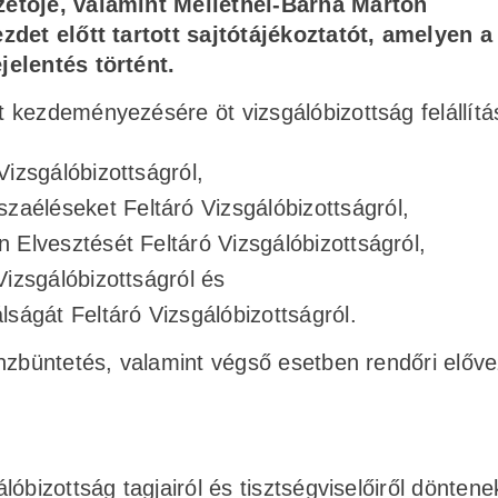
zetője, valamint Melléthei-Barna Márton
zdet előtt tartott sajtótájékoztatót, amelyen a
jelentés történt.
 kezdeményezésére öt vizsgálóbizottság felállítá
Vizsgálóbizottságról,
aéléseket Feltáró Vizsgálóbizottságról,
 Elvesztését Feltáró Vizsgálóbizottságról,
Vizsgálóbizottságról és
ágát Feltáró Vizsgálóbizottságról.
énzbüntetés, valamint végső esetben rendőri előv
óbizottság tagjairól és tisztségviselőiről döntene