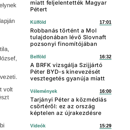
miatt feljelentették Magyar
melynek
Pétert
lapján
Külföld
17:01
Robbanás történt a Mol
tulajdonában lévő Slovnaft
pozsonyi finomítójában
ila,
Belföld
16:32
József,
A BRFK vizsgálja Szijjártó
Péter BYD-s kinevezését
vezeti.
vesztegetés gyanúja miatt
 volt
Vélemények
16:00
észt
Tarjányi Péter a közmédiás
csörtéről: ez az ország
képtelen az újrakezdésre
bi
Videók
15:29