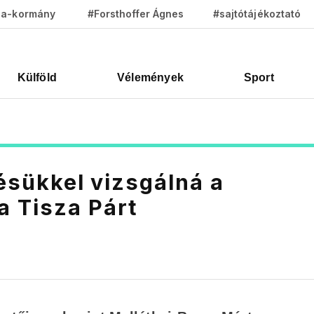
za-kormány
#Forsthoffer Ágnes
#sajtótájékoztató
Külföld
Vélemények
Sport
tésükkel vizsgálná a
a Tisza Párt