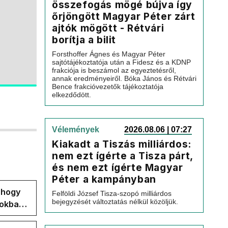
összefogás mögé bújva így
őrjöngött Magyar Péter zárt
ajtók mögött - Rétvári
borítja a bilit
Forsthoffer Ágnes és Magyar Péter
sajtótájékoztatója után a Fidesz és a KDNP
frakciója is beszámol az egyeztetésről,
annak eredményeiről. Bóka János és Rétvári
Bence frakcióvezetők tájékoztatója
elkezdődött.
Vélemények
2026.08.06 | 07:27
Kiakadt a Tiszás milliárdos:
nem ezt ígérte a Tisza párt,
és nem ezt ígérte Magyar
Péter a kampányban
, hogy
Felföldi József Tisza-szopó milliárdos
bejegyzését változtatás nélkül közöljük.
pokban