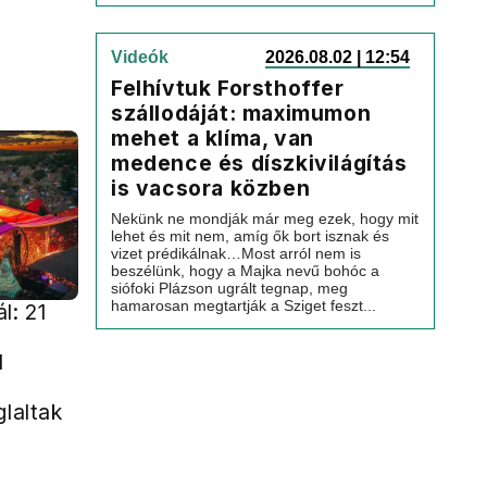
Videók
2026.08.02 | 12:54
Felhívtuk Forsthoffer
szállodáját: maximumon
mehet a klíma, van
medence és díszkivilágítás
is vacsora közben
Nekünk ne mondják már meg ezek, hogy mit
lehet és mit nem, amíg ők bort isznak és
vizet prédikálnak…Most arról nem is
beszélünk, hogy a Majka nevű bohóc a
siófoki Plázson ugrált tegnap, meg
hamarosan megtartják a Sziget feszt...
l: 21
l
glaltak