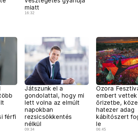
tte
vesztegetés gyanúja
miatt
16:32
l
Játszunk el a
Ozora Fesztivá
 több
gondolattal, hogy mi
embert vettek
lt
lett volna az elmúlt
őrizetbe, köze
napokban
hatezer adag
 férfi
rezsicsökkentés
kábítószert fo
nélkül
le
09:34
06:45