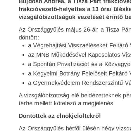
Bujdosó Andrea, a Tisza Párt frakcióve
frakcióvezető-helyettes a 13 órai üléske
vizsgálóbizottságok vezetését érintő be
Az Országgyűlés május 26-án a Tisza Párt
döntött:
a Végrehajtási Visszaéléseket Feltáró 
az MNB Működésével Kapcsolatos Vissz
a Spontán Privatizációt és a Közvagyon
a Kegyelmi Botrány Felelőseit Feltáró 
a Gyermekvédelem Rendszerszintű Váls
A vizsgálóbizottság elé beidézetteknek p
terhe mellett kötelező a megjelenés.
Döntöttek az elnökjelöltekről
Az Országgyűlés hétfői ülésén négy vizsgál