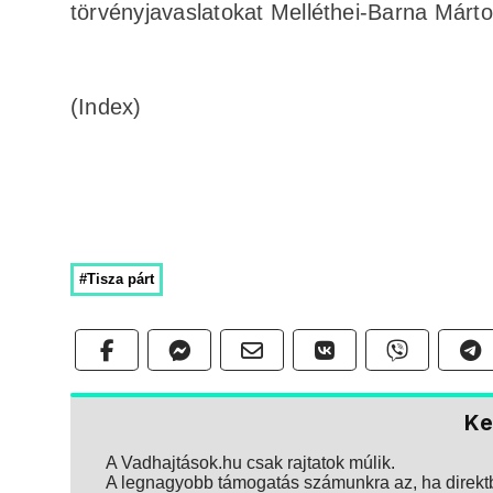
törvényjavaslatokat Melléthei-Barna Márto
(Index)
#Tisza párt
Ke
A Vadhajtások.hu csak rajtatok múlik.
A legnagyobb támogatás számunkra az, ha direktbe