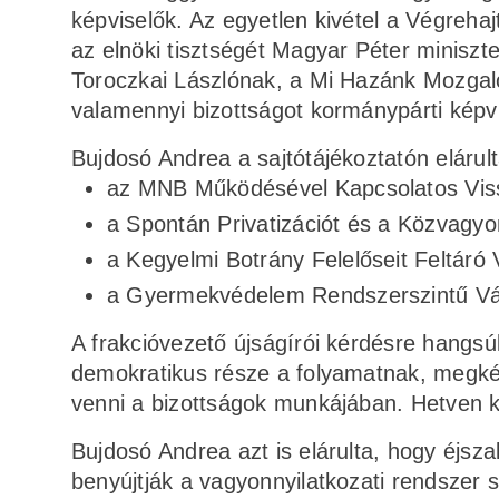
képviselők. Az egyetlen kivétel a Végreha
az elnöki tisztségét Magyar Péter miniszte
Toroczkai Lászlónak, a Mi Hazánk Mozgalo
valamennyi bizottságot kormánypárti képvi
Bujdosó Andrea a sajtótájékoztatón elárul
az MNB Működésével Kapcsolatos Vissza
a Spontán Privatizációt és a Közvagyon
a Kegyelmi Botrány Felelőseit Feltáró
a Gyermekvédelem Rendszerszintű Válsá
A frakcióvezető újságírói kérdésre hangsúl
demokratikus része a folyamatnak, megkér
venni a bizottságok munkájában. Hetven ké
Bujdosó Andrea azt is elárulta, hogy éjsz
benyújtják a vagyonnyilatkozati rendszer s