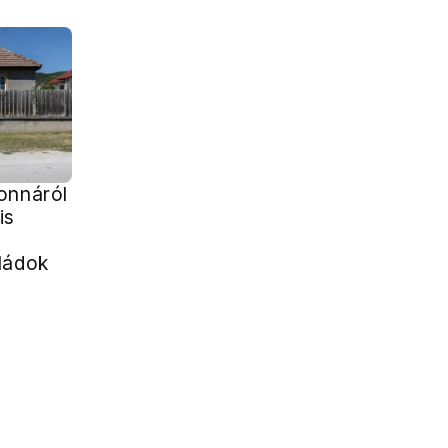
onnáról
is
ládok