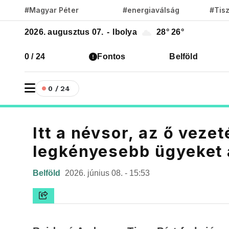
#Magyar Péter
#energiaválság
#Tis
2026. augusztus 07.
-
Ibolya
28°
26°
0 / 24
Fontos
Belföld
0 / 24
Itt a névsor, az ő veze
legkényesebb ügyeket 
Belföld
2026. június 08. - 15:53