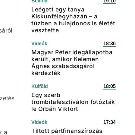
Belföld
19:10
Leégett egy tanya
Kiskunfélegyházán – a
tűzben a tulajdonos is életét
vesztette
sáról
Videók
18:36
Magyar Péter idegállapotba
került, amikor Kelemen
Ágnes szabadságáról
kérdezték
Külföld
18:05
Egy szerb
ezetés
trombitafesztiválon fotózták
le Orbán Viktort
Videók
17:34
Tiltott pártfinanszírozás
k a