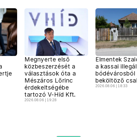
Megnyerte első
Elmentek Szal
a
közbeszerzését a
a kassai illegál
rtje
választások óta a
bódévárosból
Mészáros Lőrinc
beköltöző csa
érdekeltségébe
2026.08.06 | 18:33
tartozó V-Híd Kft.
2026.08.06 | 19:28