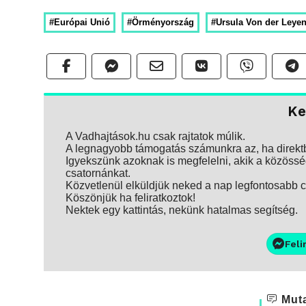
#Európai Unió
#Örményország
#Ursula Von der Leye
Ke
A Vadhajtások.hu csak rajtatok múlik.
A legnagyobb támogatás számunkra az, ha direktbe
Igyekszünk azoknak is megfelelni, akik a közösség
csatornánkat.
Közvetlenül elküldjük neked a nap legfontosabb ci
Köszönjük ha feliratkoztok!
Nektek egy kattintás, nekünk hatalmas segítség.
Feli
Muta