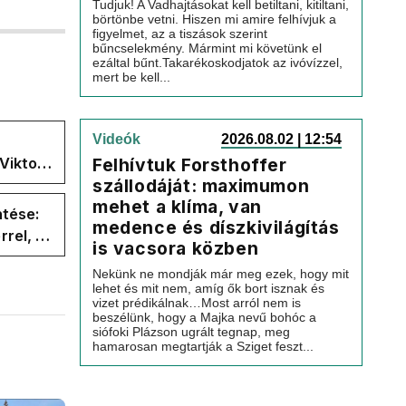
Tudjuk! A Vadhajtásokat kell betiltani, kitiltani,
börtönbe vetni. Hiszen mi amire felhívjuk a
figyelmet, az a tiszások szerint
bűncselekmény. Mármint mi követünk el
ezáltal bűnt.Takarékoskodjatok az ivóvízzel,
mert be kell...
Videók
2026.08.02 | 12:54
Viktor
Felhívtuk Forsthoffer
szállodáját: maximumon
 a
mehet a klíma, van
ntése:
medence és díszkivilágítás
rel, a
is vacsora közben
ége az
Nekünk ne mondják már meg ezek, hogy mit
lehet és mit nem, amíg ők bort isznak és
vizet prédikálnak…Most arról nem is
beszélünk, hogy a Majka nevű bohóc a
siófoki Plázson ugrált tegnap, meg
hamarosan megtartják a Sziget feszt...