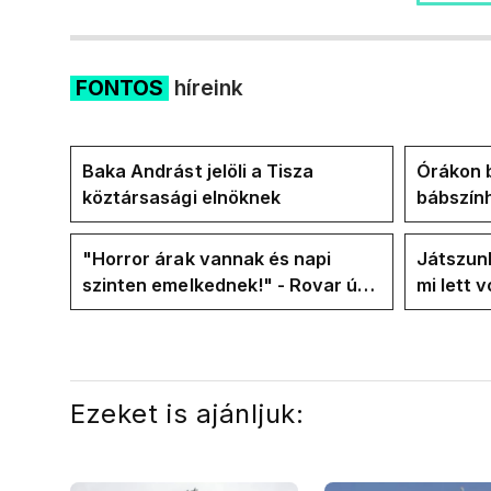
FONTOS
híreink
Baka Andrást jelöli a Tisza
Órákon b
köztársasági elnöknek
bábszính
"választ
frakció
"Horror árak vannak és napi
Játszunk
szinten emelkednek!" - Rovar úr
mi lett 
Facebook-oldalán lázadnak a
rezsicsö
Tiszások
Ezeket is ajánljuk: