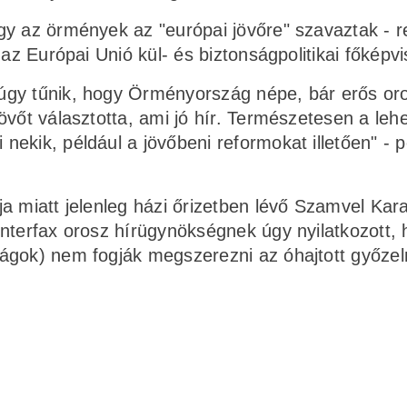
gy az örmények az "európai jövőre" szavaztak - r
az Európai Unió kül- és biztonságpolitikai főképvi
úgy tűnik, hogy Örményország népe, bár erős or
övőt választotta, ami jó hír. Természetesen a leh
ekik, például a jövőbeni reformokat illetően" - p
a miatt jelenleg házi őrizetben lévő Szamvel Kar
nterfax orosz hírügynökségnek úgy nyilatkozott, 
ágok) nem fogják megszerezni az óhajtott győzel