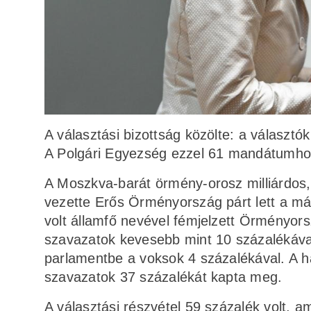
A választási bizottság közölte: a választ
A Polgári Egyezség ezzel 61 mandátumhoz
A Moszkva-barát örmény-orosz milliárdos
vezette Erős Örményország párt lett a má
volt államfő nevével fémjelzett Örményor
szavazatok kevesebb mint 10 százalékával
parlamentbe a voksok 4 százalékával. A h
szavazatok 37 százalékát kapta meg.
A választási részvétel 59 százalék volt, a