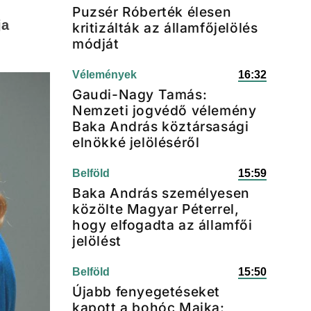
Puzsér Róberték élesen
ja
kritizálták az államfőjelölés
módját
Vélemények
16:32
Gaudi-Nagy Tamás:
Nemzeti jogvédő vélemény
Baka András köztársasági
elnökké jelöléséről
Belföld
15:59
Baka András személyesen
közölte Magyar Péterrel,
hogy elfogadta az államfői
jelölést
Belföld
15:50
Újabb fenyegetéseket
kapott a bohóc Majka: