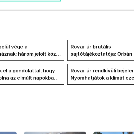
elül vége a
Rovar úr brutális
áznak: három jelölt közül
sajtótájékoztatója: Orbán 
" ma államfőt a Tisza-
és a Vadhajtások a felelős
kialakult helyzetért
 el a gondolattal, hogy
Rovar úr rendkívüli bejele
volna az elmúlt napokban
Nyomhatjátok a klímát ezer
kkentés nélkül
hűtőket letekerhetitek, v
energiaválságnak