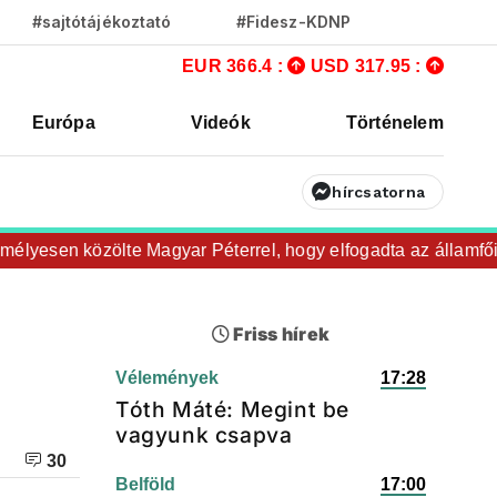
#sajtótájékoztató
#Fidesz-KDNP
EUR 366.4 :
USD 317.95 :
Európa
Videók
Történelem
hírcsatorna
sen közölte Magyar Péterrel, hogy elfogadta az államfői jelö
Friss hírek
Vélemények
17:28
Tóth Máté: Megint be
vagyunk csapva
30
Belföld
17:00