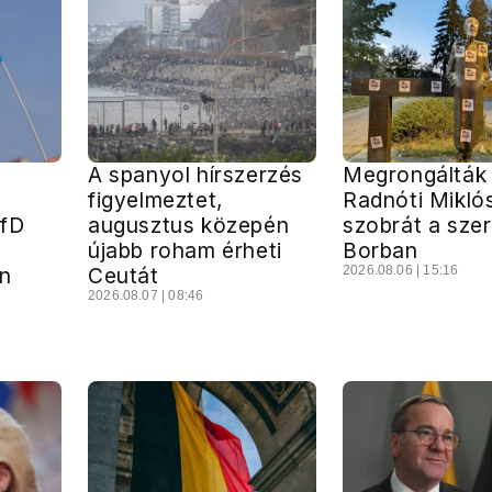
A spanyol hírszerzés
Megrongálták
figyelmeztet,
Radnóti Mikló
AfD
augusztus közepén
szobrát a szer
a
újabb roham érheti
Borban
n
Ceutát
2026.08.06 | 15:16
2026.08.07 | 08:46