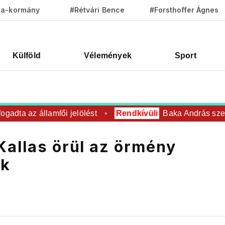
za-kormány
#Rétvári Bence
#Forsthoffer Ágnes
Külföld
Vélemények
Sport
a az államfői jelölést
Rendkívüli
Baka András személye
Kallas örül az örmény
ek