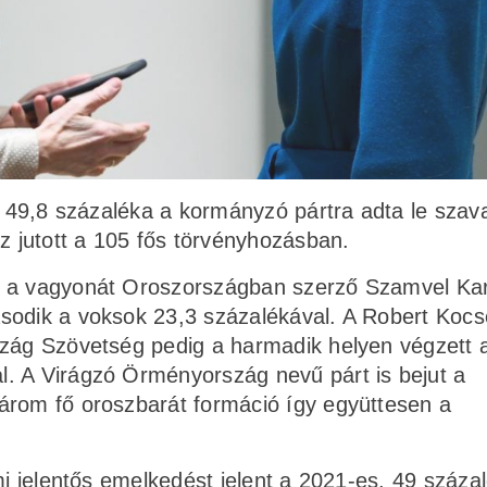
ók 49,8 százaléka a kormányzó pártra adta le szav
 jutott a 105 fős törvényhozásban.
, a vagyonát Oroszországban szerző Szamvel Ka
sodik a voksok 23,3 százalékával. A Robert Kocs
szág Szövetség pedig a harmadik helyen végzett 
. A Virágzó Örményország nevű párt is bejut a
árom fő oroszbarát formáció így együttesen a
mi jelentős emelkedést jelent a 2021-es, 49 száza