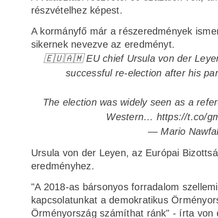
részvételhez képest.
A kormányfő már a részeredmények ismeret
sikernek nevezve az eredményt.
🇪🇺🇦🇲 EU chief Ursula von der Leye
successful re-election after his pa
The election was widely seen as a refe
Western…
https://t.co
— Mario Nawfa
Ursula von der Leyen, az Európai Bizottsá
eredményhez.
"A 2018-as bársonyos forradalom szellemis
kapcsolatunkat a demokratikus Örményors
Örményország számíthat ránk" - írta von