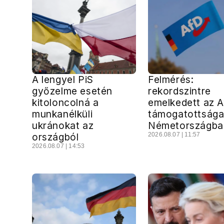
A lengyel PiS
Felmérés:
győzelme esetén
rekordszintre
kitoloncolná a
emelkedett az 
munkanélküli
támogatottság
ukránokat az
Németországba
országból
2026.08.07 | 11:57
2026.08.07 | 14:53