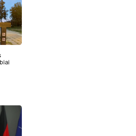
s
biai