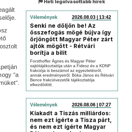
Heti legolvasottabb hírek
eagált
selője.
Vélemények
2026.08.03 | 13:42
Senki ne dőljön be! Az
osz
összefogás mögé bújva így
ető
őrjöngött Magyar Péter zárt
ajtók mögött - Rétvári
osztolt
borítja a bilit
Forsthoffer Ágnes és Magyar Péter
sajtótájékoztatója után a Fidesz és a KDNP
apetján
frakciója is beszámol az egyeztetésről,
hogy "a
annak eredményeiről. Bóka János és Rétvári
Bence frakcióvezetők tájékoztatója
müket".
elkezdődött.
Vélemények
2026.08.06 | 07:27
Kiakadt a Tiszás milliárdos:
nem ezt ígérte a Tisza párt,
és nem ezt ígérte Magyar