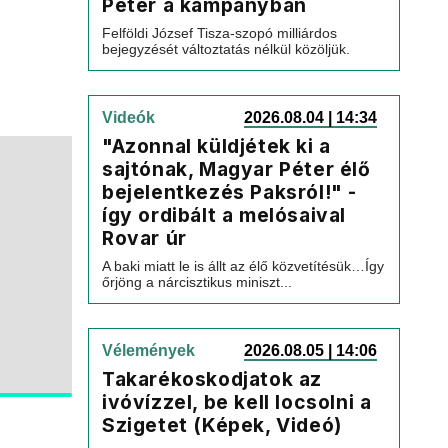
Péter a kampányban
Felföldi József Tisza-szopó milliárdos
bejegyzését változtatás nélkül közöljük.
Videók
2026.08.04 | 14:34
"Azonnal küldjétek ki a
sajtónak, Magyar Péter élő
bejelentkezés Paksról!" -
így ordibált a melósaival
Rovar úr
A baki miatt le is állt az élő közvetítésük…Így
őrjöng a nárcisztikus miniszt...
Vélemények
2026.08.05 | 14:06
Takarékoskodjatok az
ivóvízzel, be kell locsolni a
Szigetet (Képek, Videó)