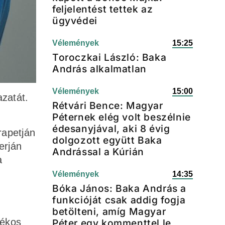
feljelentést tettek az
ügyvédei
Vélemények
15:25
Toroczkai László: Baka
András alkalmatlan
Vélemények
15:00
azatát.
Rétvári Bence: Magyar
Péternek elég volt beszélnie
édesanyjával, aki 8 évig
rapetján
dolgozott együtt Baka
erján
Andrással a Kúrián
a
Vélemények
14:35
Bóka János: Baka András a
funkcióját csak addig fogja
betölteni, amíg Magyar
lékos
Péter egy kommenttel le