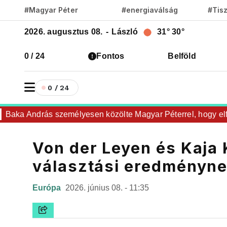
#Magyar Péter
#energiaválság
#Tis
2026. augusztus 08.
-
László
31°
30°
0 / 24
Fontos
Belföld
0 / 24
ka András személyesen közölte Magyar Péterrel, hogy elfogadt
Von der Leyen és Kaja 
választási eredményn
Európa
2026. június 08. - 11:35