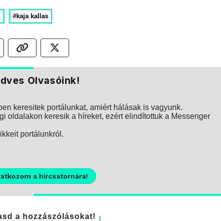
n
#kaja kallas
dves Olvasóink!
n keresitek portálunkat, amiért hálásak is vagyunk.
i oldalakon keresik a híreket, ezért elindítottuk a Messenger
kkeit portálunkról.
ratkozom a hírcsatornára!
sd a hozzászólásokat!