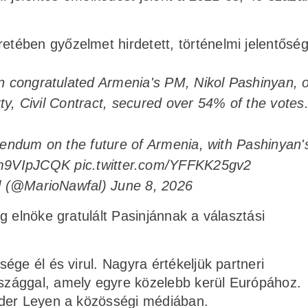
ében győzelmet hirdetett, történelmi jelentősé
n congratulated Armenia's PM, Nikol Pashinyan, o
rty, Civil Contract, secured over 54% of the votes
rendum on the future of Armenia, with Pashinyan'
/gm9VIpJCQK
pic.twitter.com/YFFKK25gv2
l (@MarioNawfal)
June 8, 2026
g elnöke gratulált Pasinjánnak a választási
ége él és virul. Nagyra értékeljük partneri
zággal, amely egyre közelebb kerül Európához.
 der Leyen a közösségi médiában.