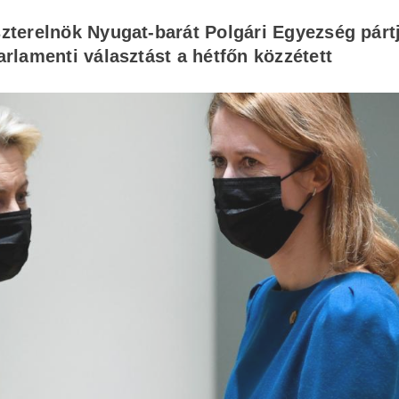
terelnök Nyugat-barát Polgári Egyezség párt
lamenti választást a hétfőn közzétett