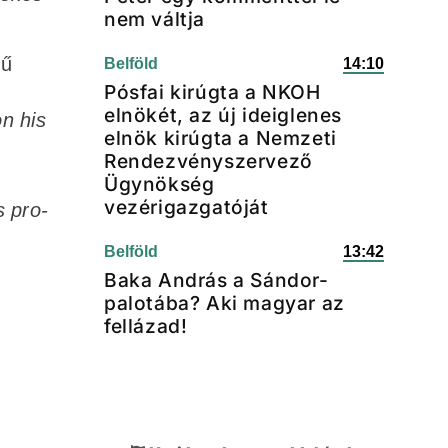
nem váltja
gű
Belföld
14:10
Pósfai kirúgta a NKOH
elnökét, az új ideiglenes
n his
elnök kirúgta a Nemzeti
.
Rendezvényszervező
Ügynökség
vezérigazgatóját
s pro-
Belföld
13:42
Baka András a Sándor-
palotába? Aki magyar az
fellázad!