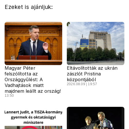
Ezeket is ajánljuk:
Magyar Péter
Eltávolították az ukrán
felszólította az
zászlót Pristina
Országgyűlést: A
központjából
2026.08.09 | 19:57
Vadhajtások miatt
majdnem leállt az ország!
13:50