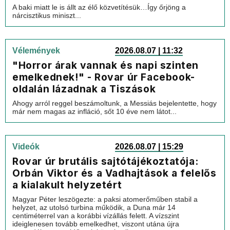
A baki miatt le is állt az élő közvetítésük…Így őrjöng a
nárcisztikus miniszt...
Vélemények
2026.08.07 | 11:32
"Horror árak vannak és napi szinten
emelkednek!" - Rovar úr Facebook-
oldalán lázadnak a Tiszások
Ahogy arról reggel beszámoltunk, a Messiás bejelentette, hogy
már nem magas az infláció, sőt 10 éve nem látot...
Videók
2026.08.07 | 15:29
Rovar úr brutális sajtótájékoztatója:
Orbán Viktor és a Vadhajtások a felelős
a kialakult helyzetért
Magyar Péter leszögezte: a paksi atomerőműben stabil a
helyzet, az utolsó turbina működik, a Duna már 14
centiméterrel van a korábbi vízállás felett. A vízszint
ideiglenesen tovább emelkedhet, viszont utána újra