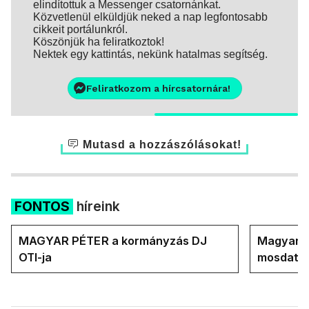
elindítottuk a Messenger csatornánkat.
Közvetlenül elküldjük neked a nap legfontosabb
cikkeit portálunkról.
Köszönjük ha feliratkoztok!
Nektek egy kattintás, nekünk hatalmas segítség.
Feliratkozom a hírcsatornára!
Mutasd a hozzászólásokat!
FONTOS
híreink
MAGYAR PÉTER a kormányzás DJ
Magyar M
OTI-ja
mosdatja