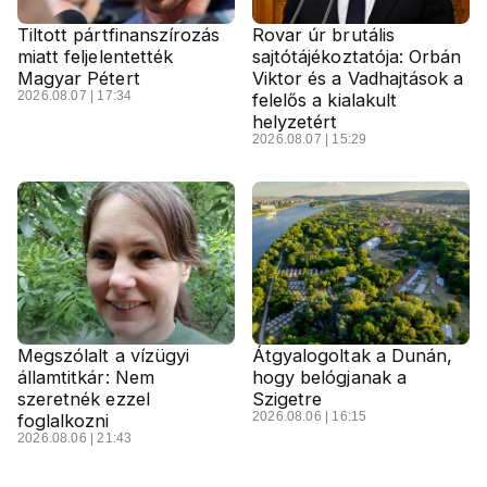
Tiltott pártfinanszírozás
Rovar úr brutális
miatt feljelentették
sajtótájékoztatója: Orbán
Magyar Pétert
Viktor és a Vadhajtások a
2026.08.07 | 17:34
felelős a kialakult
helyzetért
2026.08.07 | 15:29
Megszólalt a vízügyi
Átgyalogoltak a Dunán,
államtitkár: Nem
hogy belógjanak a
szeretnék ezzel
Szigetre
2026.08.06 | 16:15
foglalkozni
2026.08.06 | 21:43