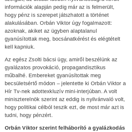
információk alapján pedig már az is felmerült,
hogy pénz is szerepet játszhatott a történet
alakulásában. Orbán Viktor úgy fogalmazott:
azoknak, akiket az ügyben alaptalanul
gyanúsítottak meg, bocsánatkérést és elégtételt
kell kapniuk.
Az egész Zsolti bácsi ügy, amiről beszélünk az
gyalázatos provokáció, propagandisztikus
műbalhé. Embereket gyanúsítottak meg
becsületsértő módon – jelentette ki Orbán Viktor a
Hír Tv-nek adottexkluzív mini-interjúban. A volt
miniszterelnök szerint az eddig is nyilvánvaló volt,
hogy politikai célból teszik ezt, de most már azt is
tudni, hogy pénzért.
Orbán Viktor szerint felháborító a gyalázkodás