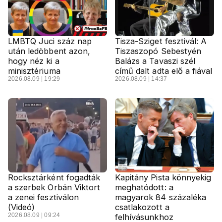
LMBTQ Juci száz nap
Tisza-Sziget fesztivál: A
után ledöbbent azon,
Tiszaszopó Sebestyén
hogy néz ki a
Balázs a Tavaszi szél
minisztériuma
című dalt adta elő a fiával
2026.08.09 | 19:29
2026.08.09 | 14:37
Rocksztárként fogadták
Kapitány Pista könnyekig
a szerbek Orbán Viktort
meghatódott: a
a zenei fesztiválon
magyarok 84 százaléka
(Videó)
csatlakozott a
2026.08.09 | 09:24
felhívásunkhoz