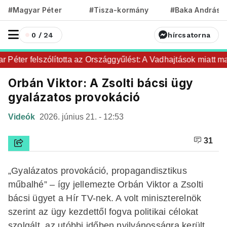
#Magyar Péter
#Tisza-kormány
#Baka András
0 / 24
hírcsatorna
éter felszólította az Országgyűlést: A Vadhajtások miatt majd
Orbán Viktor: A Zsolti bácsi ügy
gyalázatos provokáció
Videók
2026. június 21. - 12:53
31
„Gyalázatos provokáció, propagandisztikus
műbalhé” – így jellemezte Orbán Viktor a Zsolti
bácsi ügyet a Hír TV-nek. A volt miniszterelnök
szerint az ügy kezdettől fogva politikai célokat
szolgált, az utóbbi időben nyilvánosságra került