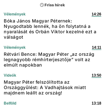
Friss hírek
Vélemények
14:26
Bóka János Magyar Péternek:
Nyugodtabb lennék, ha ön folytatná a
nyaralását és Orbán Viktor kezelné ezt a
válságot
Vélemények
14:11
Rétvári Bence: Magyar Péter „az ország
legnagyobb rémhírterjesztője” volt az
elmúlt napokban
Videók
13:50
Magyar Péter felszólította az
Országgyűlést: A Vadhajtások miatt
majdnem leállt az ország!
Belföld
13:18