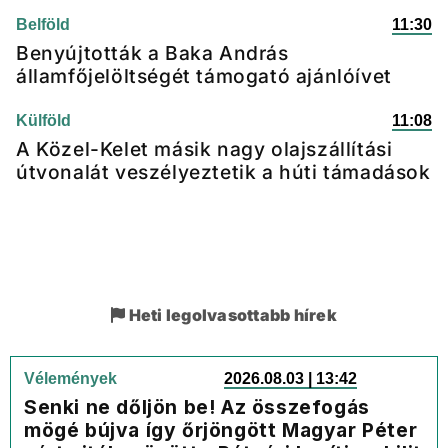
Belföld
11:30
Benyújtották a Baka András
államfőjelöltségét támogató ajánlóívet
Külföld
11:08
A Közel-Kelet másik nagy olajszállítási
útvonalát veszélyeztetik a húti támadások
Heti legolvasottabb hírek
Vélemények
2026.08.03 | 13:42
Senki ne dőljön be! Az összefogás
mögé bújva így őrjöngött Magyar Péter