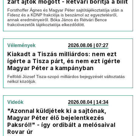
zárt ajtók mögött - Rétvári borítja a bilit
Forsthoffer Ágnes és Magyar Péter sajtótájékoztatója után a
Fidesz és a KDNP frakciója is beszámol az egyeztetésről,
annak eredményeiről. Bóka János és Rétvári Bence
frakcióvezetők tájékoztatója elkezdődött.
Vélemények
2026.08.06 | 07:27
Kiakadt a Tiszás milliárdos: nem ezt
ígérte a Tisza párt, és nem ezt ígérte
Magyar Péter a kampányban
Felföldi József Tisza-szopó milliárdos bejegyzését változtatás
nélkül közöljük.
Videók
2026.08.04 | 14:34
"Azonnal küldjétek ki a sajtónak,
Magyar Péter élő bejelentkezés
Paksról!" - így ordibált a melósaival
Rovar úr