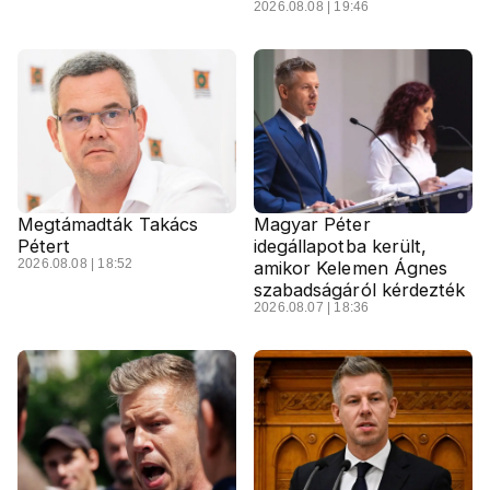
2026.08.08 | 19:46
Megtámadták Takács
Magyar Péter
Pétert
idegállapotba került,
2026.08.08 | 18:52
amikor Kelemen Ágnes
szabadságáról kérdezték
2026.08.07 | 18:36