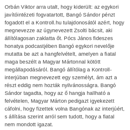
Orbán Viktor arra utalt, hogy kiderült: az egykori
javítóintézeti fogvatartott, Bangó Sándor pénzt
fogadott el a Kontroll.hu tulajdonosától azért, hogy
megnevezze az úgynevezett Zsolti bácsit, aki
állítólagosan zaklatta őt. Pócs János fideszes
honatya podcastjében Bangó egykori nevelője
mutatta be azt a hangfelvételt, amelyen a fiatal
maga beszélt a Magyar Mártonnal kötött
megállapodásáról. Bangó állítólag a Kontroll-
interjúban megnevezett egy személyt, ám azt a
részt eddig nem hozták nyilvánosságra. Bangó
Sándor tagadta, hogy az ő hangja hallható a
felvételen, Magyar Márton pedigazt igyekezett
cáfolni, hogy fizettek volna Bangónak az interjúért,
s állítása szerint arról sem tudott, hogy a fiatal
nem mondott igazat.