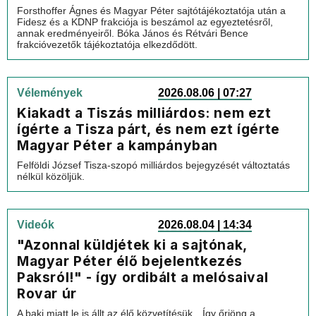
Forsthoffer Ágnes és Magyar Péter sajtótájékoztatója után a
Fidesz és a KDNP frakciója is beszámol az egyeztetésről,
annak eredményeiről. Bóka János és Rétvári Bence
frakcióvezetők tájékoztatója elkezdődött.
Vélemények
2026.08.06 | 07:27
Kiakadt a Tiszás milliárdos: nem ezt
ígérte a Tisza párt, és nem ezt ígérte
Magyar Péter a kampányban
Felföldi József Tisza-szopó milliárdos bejegyzését változtatás
nélkül közöljük.
Videók
2026.08.04 | 14:34
"Azonnal küldjétek ki a sajtónak,
Magyar Péter élő bejelentkezés
Paksról!" - így ordibált a melósaival
Rovar úr
A baki miatt le is állt az élő közvetítésük…Így őrjöng a