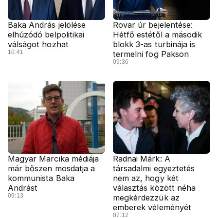
Baka András jelölése
Rovar úr bejelentése:
elhúzódó belpolitikai
Hétfő estétől a második
válságot hozhat
blokk 3-as turbinája is
10:41
termelni fog Pakson
09:36
Magyar Marcika médiája
Radnai Márk: A
már bőszen mosdatja a
társadalmi egyeztetés
kommunista Baka
nem az, hogy két
Andrást
választás között néha
09:13
megkérdezzük az
emberek véleményét
07:12