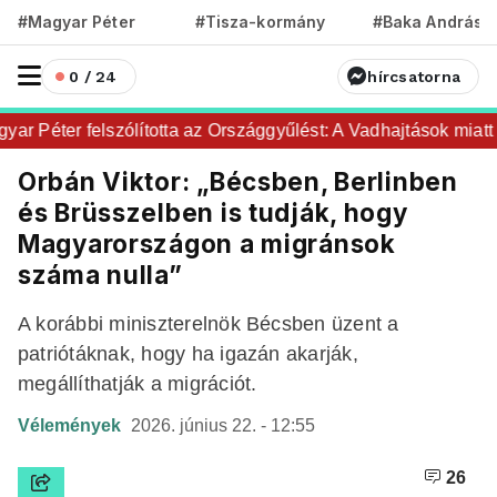
#Magyar Péter
#Tisza-kormány
#Baka András
0 / 24
hírcsatorna
r Péter felszólította az Országgyűlést: A Vadhajtások miatt ma
Orbán Viktor: „Bécsben, Berlinben
és Brüsszelben is tudják, hogy
Magyarországon a migránsok
száma nulla”
A korábbi miniszterelnök Bécsben üzent a
patriótáknak, hogy ha igazán akarják,
megállíthatják a migrációt.
Vélemények
2026. június 22. - 12:55
26