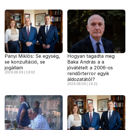
Panyi Miklós: Se egység,
Hogyan tagadta meg
se konzultáció, se
Baka András a a
jogállam
jóvátételt a 2006-os
2026.08.09 | 19:02
rendőrterror egyik
áldozatától?
2026.08.09 | 16:31