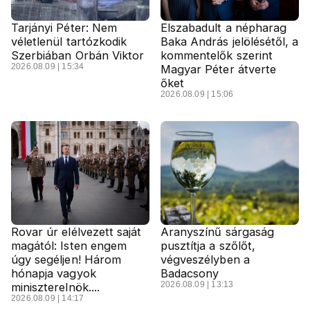
Tarjányi Péter: Nem
Elszabadult a népharag
véletlenül tartózkodik
Baka András jelölésétől, a
Szerbiában Orbán Viktor
kommentelők szerint
2026.08.09 | 15:34
Magyar Péter átverte
őket
2026.08.09 | 15:06
Rovar úr elélvezett saját
Aranyszínű sárgaság
magától: Isten engem
pusztítja a szőlőt,
úgy segéljen! Három
végveszélyben a
hónapja vagyok
Badacsony
2026.08.09 | 13:13
miniszterelnök....
2026.08.09 | 14:17