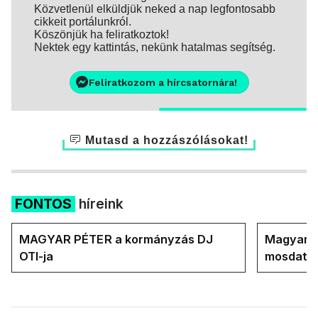
Közvetlenül elküldjük neked a nap legfontosabb
cikkeit portálunkról.
Köszönjük ha feliratkoztok!
Nektek egy kattintás, nekünk hatalmas segítség.
Feliratkozom a hírcsatornára!
Mutasd a hozzászólásokat!
FONTOS
híreink
MAGYAR PÉTER a kormányzás DJ
Magyar M
OTI-ja
mosdatja