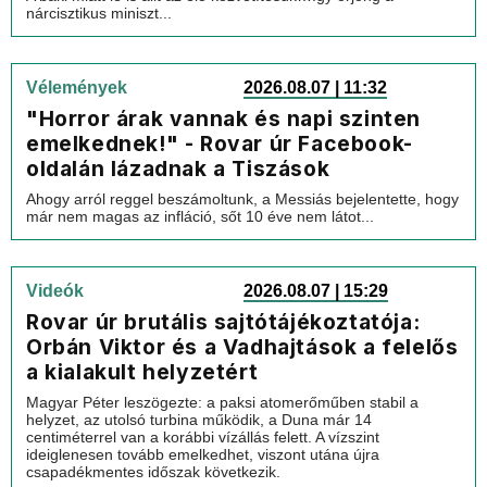
nárcisztikus miniszt...
Vélemények
2026.08.07 | 11:32
"Horror árak vannak és napi szinten
emelkednek!" - Rovar úr Facebook-
oldalán lázadnak a Tiszások
Ahogy arról reggel beszámoltunk, a Messiás bejelentette, hogy
már nem magas az infláció, sőt 10 éve nem látot...
Videók
2026.08.07 | 15:29
Rovar úr brutális sajtótájékoztatója:
Orbán Viktor és a Vadhajtások a felelős
a kialakult helyzetért
Magyar Péter leszögezte: a paksi atomerőműben stabil a
helyzet, az utolsó turbina működik, a Duna már 14
centiméterrel van a korábbi vízállás felett. A vízszint
ideiglenesen tovább emelkedhet, viszont utána újra
csapadékmentes időszak következik.