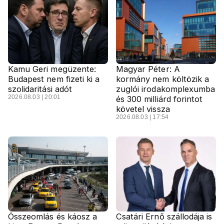
Kamu Geri megüzente:
Magyar Péter: A
Budapest nem fizeti ki a
kormány nem költözik a
szolidaritási adót
zuglói irodakomplexumba
2026.08.03 | 20:01
és 300 milliárd forintot
követel vissza
2026.08.03 | 17:54
Összeomlás és káosz a
Csatári Ernő szállodája is