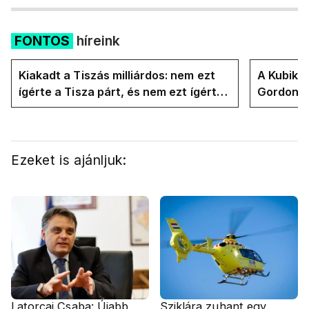
FONTOS
híreink
Kiakadt a Tiszás milliárdos: nem ezt
A Kubik t
ígérte a Tisza párt, és nem ezt ígérte
Gordon D
Magyar Péter a kampányban
Magyar P
Ezeket is ajánljuk:
Latorcai Csaba: Újabb
Sziklára zuhant egy