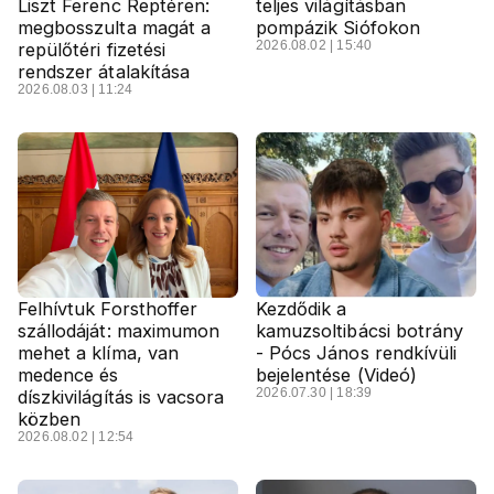
Liszt Ferenc Reptéren:
teljes világításban
megbosszulta magát a
pompázik Siófokon
2026.08.02 | 15:40
repülőtéri fizetési
rendszer átalakítása
2026.08.03 | 11:24
Felhívtuk Forsthoffer
Kezdődik a
szállodáját: maximumon
kamuzsoltibácsi botrány
mehet a klíma, van
- Pócs János rendkívüli
medence és
bejelentése (Videó)
2026.07.30 | 18:39
díszkivilágítás is vacsora
közben
2026.08.02 | 12:54