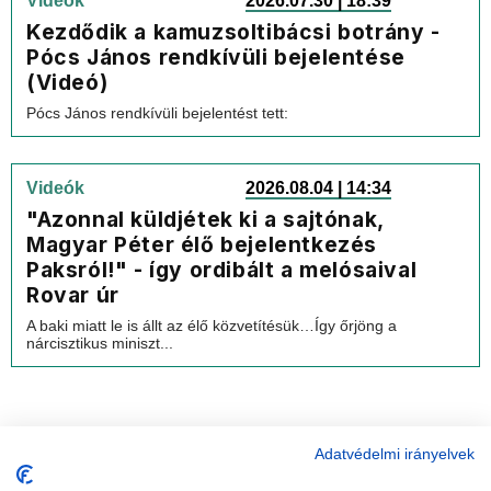
Videók
2026.07.30 | 18:39
Kezdődik a kamuzsoltibácsi botrány -
Pócs János rendkívüli bejelentése
(Videó)
Pócs János rendkívüli bejelentést tett:
Videók
2026.08.04 | 14:34
"Azonnal küldjétek ki a sajtónak,
Magyar Péter élő bejelentkezés
Paksról!" - így ordibált a melósaival
Rovar úr
A baki miatt le is állt az élő közvetítésük…Így őrjöng a
nárcisztikus miniszt...
Adatvédelmi irányelvek