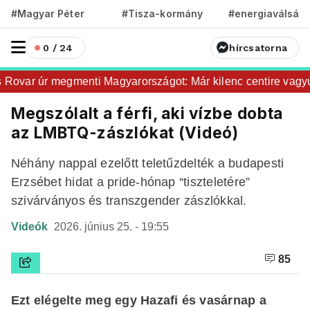
#Magyar Péter
#Tisza-kormány
#energiaválság
0 / 24
hírcsatorna
var úr megmenti Magyarországot: Már kilenc centire vagyunk
Megszólalt a férfi, aki vízbe dobta
az LMBTQ-zászlókat (Videó)
Néhány nappal ezelőtt teletűzdelték a budapesti
Erzsébet hidat a pride-hónap “tiszteletére”
szivárványos és transzgender zászlókkal.
Videók
2026. június 25. - 19:55
85
Ezt elégelte meg egy Hazafi és vasárnap a