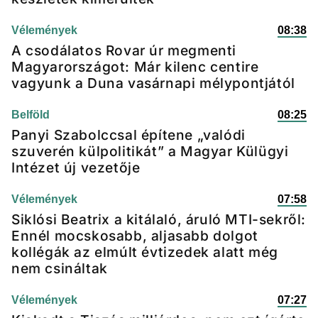
Vélemények
08:38
A csodálatos Rovar úr megmenti
Magyarországot: Már kilenc centire
vagyunk a Duna vasárnapi mélypontjától
Belföld
08:25
Panyi Szabolccsal építene „valódi
szuverén külpolitikát” a Magyar Külügyi
Intézet új vezetője
Vélemények
07:58
Siklósi Beatrix a kitálaló, áruló MTI-sekről:
Ennél mocskosabb, aljasabb dolgot
kollégák az elmúlt évtizedek alatt még
nem csináltak
Vélemények
07:27