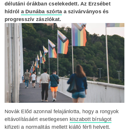
délutáni órákban cselekedett. Az Erzsébet
hídról
a Dunába szórta
a szivárványos és
progresszív zászlókat.
Novák Előd azonnal felajánlotta, hogy a rongyok
eltávolításáért esetlegesen
kiszabott bírságot
kifizeti a normalitás mellett kiálló férfi helyett.