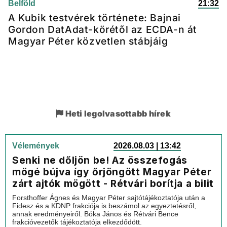
Belföld
21:32
A Kubik testvérek története: Bajnai
Gordon DatAdat-körétől az ECDA-n át
Magyar Péter közvetlen stábjáig
Heti legolvasottabb hírek
Vélemények
2026.08.03 | 13:42
Senki ne dőljön be! Az összefogás
mögé bújva így őrjöngött Magyar Péter
zárt ajtók mögött - Rétvári borítja a bilit
Forsthoffer Ágnes és Magyar Péter sajtótájékoztatója után a
Fidesz és a KDNP frakciója is beszámol az egyeztetésről,
annak eredményeiről. Bóka János és Rétvári Bence
frakcióvezetők tájékoztatója elkezdődött.