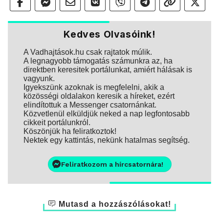
Kedves Olvasóink!
A Vadhajtások.hu csak rajtatok múlik.
A legnagyobb támogatás számunkra az, ha
direktben keresitek portálunkat, amiért hálásak is
vagyunk.
Igyekszünk azoknak is megfelelni, akik a
közösségi oldalakon keresik a híreket, ezért
elindítottuk a Messenger csatornánkat.
Közvetlenül elküldjük neked a nap legfontosabb
cikkeit portálunkról.
Köszönjük ha feliratkoztok!
Nektek egy kattintás, nekünk hatalmas segítség.
Feliratkozom a hírcsatornára!
Mutasd a hozzászólásokat!