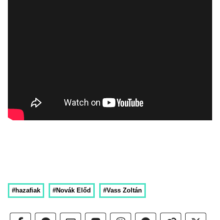
#hazafiak
#Novák Előd
#Vass Zoltán