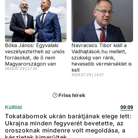
Bóka János: Egyvalaki
Navracsics Tibor kiáll a
veszélyeztetheti az uniós
Vadhajtások.hu mellett,
forrásokat, de ő nem
szükség van ránk,
Magyarországon van
hevesebb vérmérséklet is
2026.07.29 | 17:31
kell
2026.07.29 | 14:57
Friss hírek
Külföld
09:09
Tokatábornok ukrán barátjának elege lett:
Ukrajna minden fegyverét bevetette, az
oroszoknak mindenre volt megoldása, a
készletek kimerültek