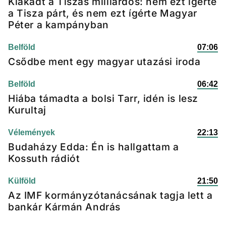
Kiakadt a Tiszás milliárdos: nem ezt ígérte
a Tisza párt, és nem ezt ígérte Magyar
Péter a kampányban
Belföld
07:06
Csődbe ment egy magyar utazási iroda
Belföld
06:42
Hiába támadta a bolsi Tarr, idén is lesz
Kurultaj
Vélemények
22:13
Budaházy Edda: Én is hallgattam a
Kossuth rádiót
Külföld
21:50
Az IMF kormányzótanácsának tagja lett a
bankár Kármán András