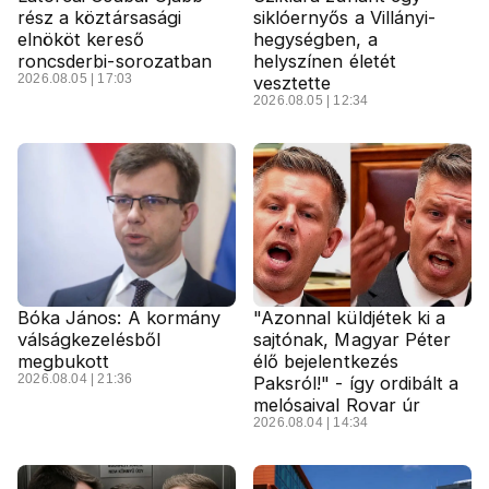
rész a köztársasági
siklóernyős a Villányi-
elnököt kereső
hegységben, a
roncsderbi-sorozatban
helyszínen életét
2026.08.05 | 17:03
vesztette
2026.08.05 | 12:34
Bóka János: A kormány
"Azonnal küldjétek ki a
válságkezelésből
sajtónak, Magyar Péter
megbukott
élő bejelentkezés
2026.08.04 | 21:36
Paksról!" - így ordibált a
melósaival Rovar úr
2026.08.04 | 14:34