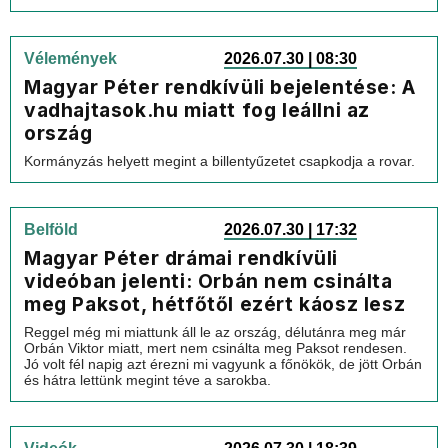
Vélemények
2026.07.30 | 08:30
Magyar Péter rendkívüli bejelentése: A
vadhajtasok.hu miatt fog leállni az
ország
Kormányzás helyett megint a billentyűzetet csapkodja a rovar.
Belföld
2026.07.30 | 17:32
Magyar Péter drámai rendkívüli
videóban jelenti: Orbán nem csinálta
meg Paksot, hétfőtől ezért káosz lesz
Reggel még mi miattunk áll le az ország, délutánra meg már
Orbán Viktor miatt, mert nem csinálta meg Paksot rendesen.
Jó volt fél napig azt érezni mi vagyunk a főnökök, de jött Orbán
és hátra lettünk megint téve a sarokba.