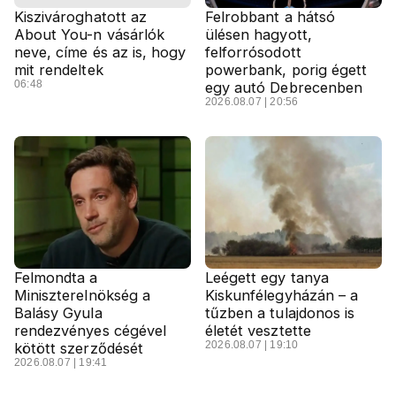
Kiszivároghatott az
Felrobbant a hátsó
About You-n vásárlók
ülésen hagyott,
neve, címe és az is, hogy
felforrósodott
mit rendeltek
powerbank, porig égett
06:48
egy autó Debrecenben
2026.08.07 | 20:56
Felmondta a
Leégett egy tanya
Miniszterelnökség a
Kiskunfélegyházán – a
Balásy Gyula
tűzben a tulajdonos is
rendezvényes cégével
életét vesztette
2026.08.07 | 19:10
kötött szerződését
2026.08.07 | 19:41