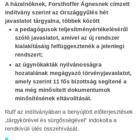
A házelnöknek, Forsthoffer Ágnesnek címzett
indítvány szerint az Országgyűlés hét
javaslatot tárgyalna, többek között
a pedagógusok teljesítményértékeléséről
szóló javaslatot, amivel az új rendszer
kialakításáig felfüggesztenék a jelenlegi
rendszert;
az ügynökakták nyilvánosságra
hozatalának megágyazó törvényjavaslatot,
amely szerint 11 fős bizottság segítené a
ma még minősített dokumentumok
minősítésének eltávolítását.
Ruff az indítványában a benyújtott előterjesztések
„tárgykörével és sürgősségével” indokolta a
rendkívüli ülés összehívását.