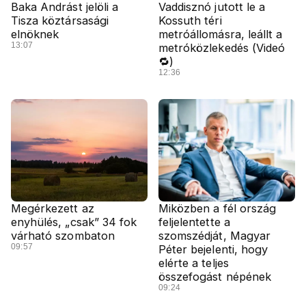
Baka Andrást jelöli a
Vaddisznó jutott le a
Tisza köztársasági
Kossuth téri
elnöknek
metróállomásra, leállt a
13:07
metróközlekedés (Videó
🔁)
12:36
Megérkezett az
Miközben a fél ország
enyhülés, „csak” 34 fok
feljelentette a
várható szombaton
szomszédját, Magyar
09:57
Péter bejelenti, hogy
elérte a teljes
összefogást népének
09:24