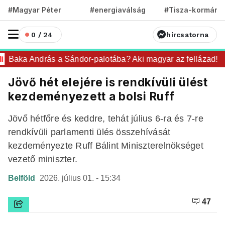
#Magyar Péter
#energiaválság
#Tisza-kormány
0 / 24
hírcsatorna
Baka András a Sándor-palotába? Aki magyar az fellázad!
Jövő hét elejére is rendkívüli ülést
kezdeményezett a bolsi Ruff
Jövő hétfőre és keddre, tehát július 6-ra és 7-re
rendkívüli parlamenti ülés összehívását
kezdeményezte Ruff Bálint Miniszterelnökséget
vezető miniszter.
Belföld
2026. július 01. - 15:34
47