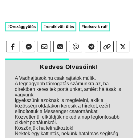
#Országgyűlés
#rendkívüli ülés
#bolsevik ruff
Kedves Olvasóink!
A Vadhajtások.hu csak rajtatok múlik.
A legnagyobb támogatás számunkra az, ha
direktben keresitek portálunkat, amiért hálásak is
vagyunk.
Igyekszünk azoknak is megfelelni, akik a
közösségi oldalakon keresik a híreket, ezért
elindítottuk a Messenger csatornánkat.
Közvetlenül elküldjük neked a nap legfontosabb
cikkeit portálunkról.
Köszönjük ha feliratkoztok!
Nektek egy kattintás, nekünk hatalmas segítség.