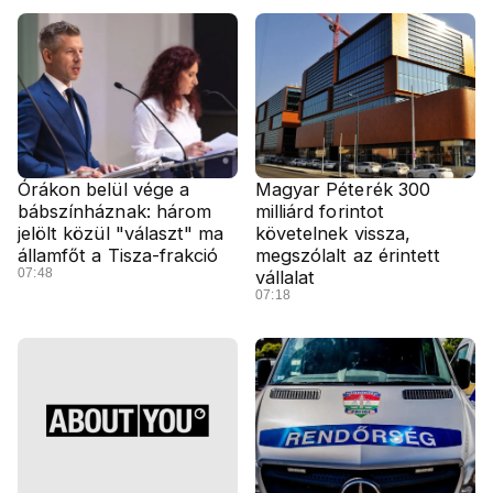
Órákon belül vége a
Magyar Péterék 300
bábszínháznak: három
milliárd forintot
jelölt közül "választ" ma
követelnek vissza,
államfőt a Tisza-frakció
megszólalt az érintett
07:48
vállalat
07:18