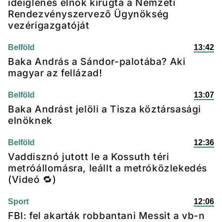
ideiglenes elnök kirúgta a Nemzeti
Rendezvényszervező Ügynökség
vezérigazgatóját
Belföld
13:42
Baka András a Sándor-palotába? Aki
magyar az fellázad!
Belföld
13:07
Baka Andrást jelöli a Tisza köztársasági
elnöknek
Belföld
12:36
Vaddisznó jutott le a Kossuth téri
metróállomásra, leállt a metróközlekedés
(Videó 🔁)
Sport
12:06
FBI: fel akarták robbantani Messit a vb-n