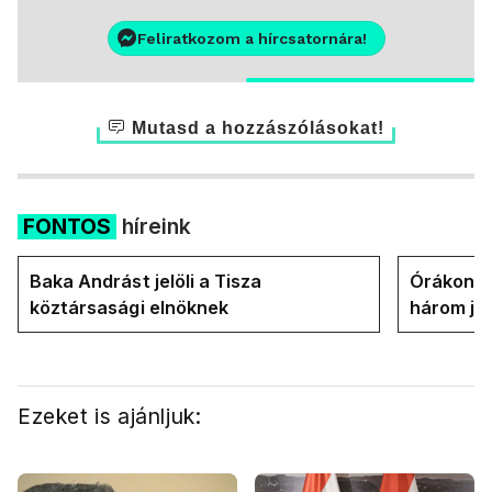
Feliratkozom a hírcsatornára!
Mutasd a hozzászólásokat!
FONTOS
híreink
Baka Andrást jelöli a Tisza
Órákon b
köztársasági elnöknek
három jel
államfőt 
Ezeket is ajánljuk: