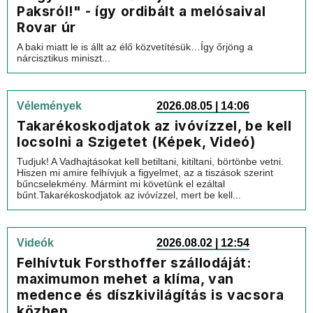
Paksról!" - így ordibált a melósaival
Rovar úr
A baki miatt le is állt az élő közvetítésük…Így őrjöng a
nárcisztikus miniszt...
Vélemények
2026.08.05 | 14:06
Takarékoskodjatok az ivóvízzel, be kell
locsolni a Szigetet (Képek, Videó)
Tudjuk! A Vadhajtásokat kell betiltani, kitiltani, börtönbe vetni.
Hiszen mi amire felhívjuk a figyelmet, az a tiszások szerint
bűncselekmény. Mármint mi követünk el ezáltal
bűnt.Takarékoskodjatok az ivóvízzel, mert be kell...
Videók
2026.08.02 | 12:54
Felhívtuk Forsthoffer szállodáját:
maximumon mehet a klíma, van
medence és díszkivilágítás is vacsora
közben