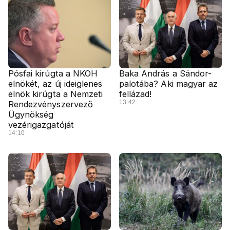
Pósfai kirúgta a NKOH
Baka András a Sándor-
elnökét, az új ideiglenes
palotába? Aki magyar az
elnök kirúgta a Nemzeti
fellázad!
13:42
Rendezvényszervező
Ügynökség
vezérigazgatóját
14:10