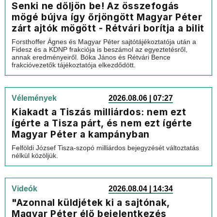
Senki ne dőljön be! Az összefogás
mögé bújva így őrjöngött Magyar Péter
zárt ajtók mögött - Rétvári borítja a bilit
Forsthoffer Ágnes és Magyar Péter sajtótájékoztatója után a
Fidesz és a KDNP frakciója is beszámol az egyeztetésről,
annak eredményeiről. Bóka János és Rétvári Bence
frakcióvezetők tájékoztatója elkezdődött.
Vélemények
2026.08.06 | 07:27
Kiakadt a Tiszás milliárdos: nem ezt
ígérte a Tisza párt, és nem ezt ígérte
Magyar Péter a kampányban
Felföldi József Tisza-szopó milliárdos bejegyzését változtatás
nélkül közöljük.
Videók
2026.08.04 | 14:34
"Azonnal küldjétek ki a sajtónak,
Magyar Péter élő bejelentkezés