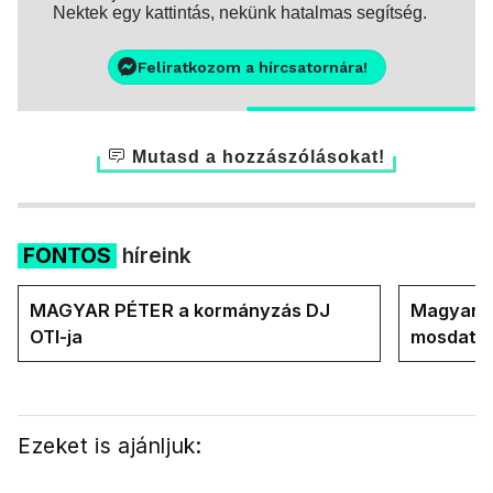
Nektek egy kattintás, nekünk hatalmas segítség.
Feliratkozom a hírcsatornára!
Mutasd a hozzászólásokat!
FONTOS
híreink
MAGYAR PÉTER a kormányzás DJ
Magyar M
OTI-ja
mosdatja
Ezeket is ajánljuk: