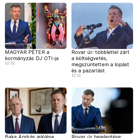
MAGYAR PÉTER a
Rovar úr: többlettel zárt
kormányzás DJ OTI-ja
a költségvetés,
12:32
megszüntettem a lopást
és a pazarlást
12:11
Baka András jelölése
Rovar úr bejelentése: