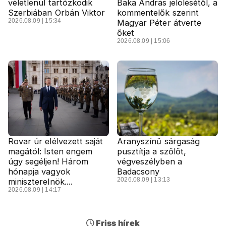
véletlenül tartózkodik
Baka András jelölésétől, a
Szerbiában Orbán Viktor
kommentelők szerint
2026.08.09 | 15:34
Magyar Péter átverte
őket
2026.08.09 | 15:06
Rovar úr elélvezett saját
Aranyszínű sárgaság
magától: Isten engem
pusztítja a szőlőt,
úgy segéljen! Három
végveszélyben a
hónapja vagyok
Badacsony
2026.08.09 | 13:13
miniszterelnök....
2026.08.09 | 14:17
Friss hírek