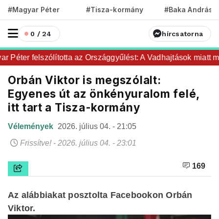
#Magyar Péter
#Tisza-kormány
#Baka András
0 / 24
hírcsatorna
Péter felszólította az Országgyűlést: A Vadhajtások miatt maj
Orbán Viktor is megszólalt:
Egyenes út az önkényuralom felé,
itt tart a Tisza-kormány
Vélemények
2026. július 04. - 21:05
Frissítve! - 2026. július 04. - 23:01
169
Az alábbiakat posztolta Facebookon Orbán
Viktor.