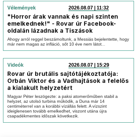
Vélemények
2026.08.07 | 11:32
"Horror árak vannak és napi szinten
emelkednek!" - Rovar úr Facebook-
oldalán lázadnak a Tiszások
Ahogy arról reggel beszámoltunk, a Messiás bejelentette, hogy
már nem magas az infláció, sőt 10 éve nem látot...
Videók
2026.08.07 | 15:29
Rovar úr brutális sajtótájékoztatója:
Orbán Viktor és a Vadhajtások a felelős
a kialakult helyzetért
Magyar Péter leszögezte: a paksi atomerőműben stabil a
helyzet, az utolsó turbina működik, a Duna már 14
centiméterrel van a korábbi vízállás felett. A vízszint
ideiglenesen tovább emelkedhet, viszont utána újra
csapadékmentes időszak következik.