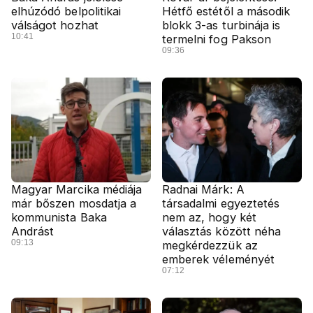
elhúzódó belpolitikai
Hétfő estétől a második
válságot hozhat
blokk 3-as turbinája is
10:41
termelni fog Pakson
09:36
Magyar Marcika médiája
Radnai Márk: A
már bőszen mosdatja a
társadalmi egyeztetés
kommunista Baka
nem az, hogy két
Andrást
választás között néha
09:13
megkérdezzük az
emberek véleményét
07:12