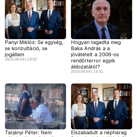
Panyi Miklós: Se egység,
Hogyan tagadta meg
se konzultáció, se
Baka András a a
jogállam
jóvátételt a 2006-os
2026.08.09 | 19:02
rendőrterror egyik
áldozatától?
2026.08.09 | 16:31
Tarjányi Péter: Nem
Elszabadult a népharag