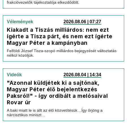
frakcióvezetők tájékoztatója elkezdődött.
Vélemények
2026.08.06 | 07:27
Kiakadt a Tiszás milliárdos: nem ezt
ígérte a Tisza párt, és nem ezt ígérte
Magyar Péter a kampányban
Felföldi József Tisza-szopó milliárdos bejegyzését változtatás
nélkül közöljük.
Videók
2026.08.04 | 14:34
"Azonnal küldjétek ki a sajtónak,
Magyar Péter élő bejelentkezés
Paksról!" - így ordibált a melósaival
Rovar úr
A baki miatt le is állt az élő közvetítésük…Így őrjöng a
nárcisztikus miniszt...