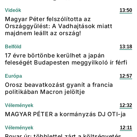
Videók
13:50
Magyar Péter felszólította az
Országgyűlést: A Vadhajtások miatt
majdnem leállt az ország!
Belföld
13:18
17 évre börtönbe kerülhet a japán
feleségét Budapesten meggyilkoló ír férfi
Európa
12:57
Orosz beavatkozást gyanít a francia
politikában Macron jelöltje
Vélemények
12:32
MAGYAR PÉTER a kormányzás DJ OTI-ja
Vélemények
12:11
Rovar úr: többlettel zárt a költségvetés,