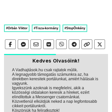
#Orbán Viktor
#Tisza-kormány
#StopÖnkény
Kedves Olvasóink!
A Vadhajtások.hu csak rajtatok múlik.
A legnagyobb támogatás számunkra az, ha
direktben keresitek portálunkat, amiért hálásak is
vagyunk.
Igyekszünk azoknak is megfelelni, akik a
közösségi oldalakon keresik a híreket, ezért
elindítottuk a Messenger csatornánkat.
Közvetlenül elküldjük neked a nap legfontosabb
cikkeit portálunkról.
Köszönjük ha feliratkoztok!