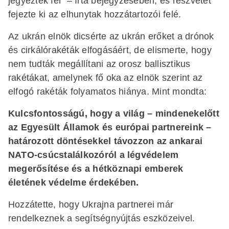
jegyeztek fel” – írta bejegyzésében, és részvétét
fejezte ki az elhunytak hozzátartozói felé.
Az ukrán elnök dicsérte az ukrán erőket a drónok
és cirkálórakéták elfogásáért, de elismerte, hogy
nem tudták megállítani az orosz ballisztikus
rakétákat, amelynek fő oka az elnök szerint az
elfogó rakéták folyamatos hiánya. Mint mondta:
Kulcsfontosságú, hogy a világ – mindenekelőtt
az Egyesült Államok és európai partnereink –
határozott döntésekkel távozzon az ankarai
NATO-csúcstalálkozóról a légvédelem
megerősítése és a hétköznapi emberek
életének védelme érdekében.
Hozzátette, hogy Ukrajna partnerei már
rendelkeznek a segítségnyújtás eszközeivel.