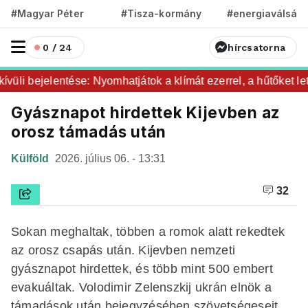
#Magyar Péter
#Tisza-kormány
#energiaválság
0 / 24
hírcsatorna
li bejelentése: Nyomhatjátok a klímát ezerrel, a hűtőket lete
Gyásznapot hirdettek Kijevben az
orosz támadás után
Külföld
2026. július 06. - 13:31
32
Sokan meghaltak, többen a romok alatt rekedtek
az orosz csapás után. Kijevben nemzeti
gyásznapot hirdettek, és több mint 500 embert
evakuáltak. Volodimir Zelenszkij ukrán elnök a
támadások után bejegyzésében szövetségeseit