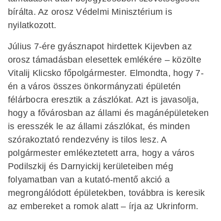
bírálta. Az orosz Védelmi Minisztérium is
nyilatkozott.
Július 7-ére gyásznapot hirdettek Kijevben az
orosz támadásban elesettek emlékére – közölte
Vitalij Klicsko főpolgármester. Elmondta, hogy 7-
én a város összes önkormányzati épületén
félárbocra eresztik a zászlókat. Azt is javasolja,
hogy a fővárosban az állami és magánépületeken
is eresszék le az állami zászlókat, és minden
szórakoztató rendezvény is tilos lesz. A
polgármester emlékeztetett arra, hogy a város
Podilszkij és Darnyickij kerületeiben még
folyamatban van a kutató-mentő akció a
megrongálódott épületekben, továbbra is keresik
az embereket a romok alatt – írja az Ukrinform.