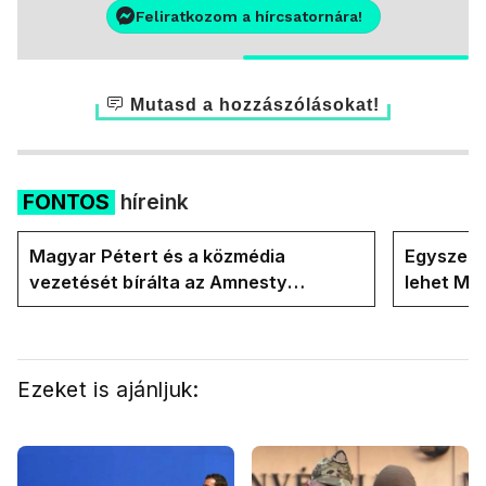
Feliratkozom a hírcsatornára!
Mutasd a hozzászólásokat!
FONTOS
híreink
Magyar Pétert és a közmédia
Egyszerre
vezetését bírálta az Amnesty
lehet Ma
International a Klubrádióban
Ezeket is ajánljuk: