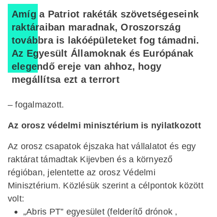
Amíg a Patriot rakéták szövetségeseink
raktáraiban maradnak, Oroszország
továbbra is lakóépületeket fog támadni.
Az Egyesült Államoknak és Európának
elegendő ereje van ahhoz, hogy
megállítsa ezt a terrort
– fogalmazott.
Az orosz védelmi minisztérium is nyilatkozott
Az orosz csapatok éjszaka hat vállalatot és egy
raktárat támadtak Kijevben és a környező
régióban, jelentette az orosz Védelmi
Minisztérium. Közlésük szerint a célpontok között
volt:
„Abris PT” egyesület (felderítő drónok ,