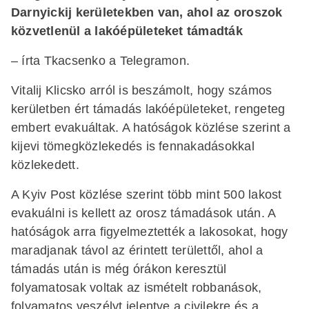
Darnyickij kerületekben van, ahol az oroszok
közvetlenül a lakóépületeket támadták
– írta Tkacsenko a Telegramon.
Vitalij Klicsko arról is beszámolt, hogy számos
kerületben ért támadás lakóépületeket, rengeteg
embert evakuáltak. A hatóságok közlése szerint a
kijevi tömegközlekedés is fennakadásokkal
közlekedett.
A Kyiv Post közlése szerint több mint 500 lakost
evakuálni is kellett az orosz támadások után. A
hatóságok arra figyelmeztették a lakosokat, hogy
maradjanak távol az érintett területtől, ahol a
támadás után is még órákon keresztül
folyamatosak voltak az ismételt robbanások,
folyamatos veszélyt jelentve a civilekre és a