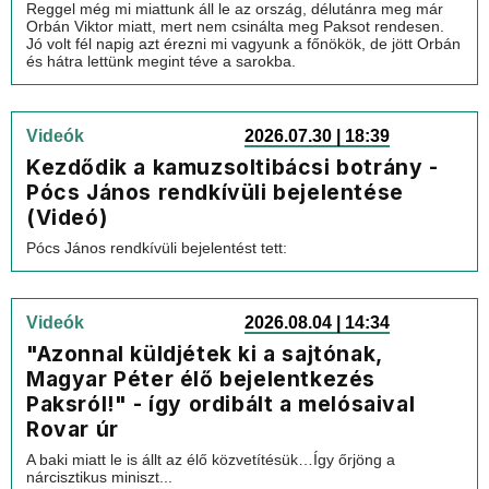
Reggel még mi miattunk áll le az ország, délutánra meg már
Orbán Viktor miatt, mert nem csinálta meg Paksot rendesen.
Jó volt fél napig azt érezni mi vagyunk a főnökök, de jött Orbán
és hátra lettünk megint téve a sarokba.
Videók
2026.07.30 | 18:39
Kezdődik a kamuzsoltibácsi botrány -
Pócs János rendkívüli bejelentése
(Videó)
Pócs János rendkívüli bejelentést tett:
Videók
2026.08.04 | 14:34
"Azonnal küldjétek ki a sajtónak,
Magyar Péter élő bejelentkezés
Paksról!" - így ordibált a melósaival
Rovar úr
A baki miatt le is állt az élő közvetítésük…Így őrjöng a
nárcisztikus miniszt...