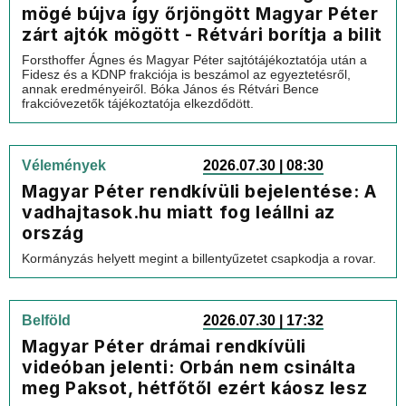
mögé bújva így őrjöngött Magyar Péter
zárt ajtók mögött - Rétvári borítja a bilit
Forsthoffer Ágnes és Magyar Péter sajtótájékoztatója után a
Fidesz és a KDNP frakciója is beszámol az egyeztetésről,
annak eredményeiről. Bóka János és Rétvári Bence
frakcióvezetők tájékoztatója elkezdődött.
Vélemények
2026.07.30 | 08:30
Magyar Péter rendkívüli bejelentése: A
vadhajtasok.hu miatt fog leállni az
ország
Kormányzás helyett megint a billentyűzetet csapkodja a rovar.
Belföld
2026.07.30 | 17:32
Magyar Péter drámai rendkívüli
videóban jelenti: Orbán nem csinálta
meg Paksot, hétfőtől ezért káosz lesz