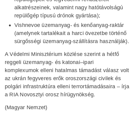
alkatrészeinek, valamint nagy hatótávolságú
repülőgép típusú drónok gyártása);
Vishnevoe üzemanyag- és kenőanyag-raktár
(amelynek tartalékait a harci övezetbe történő
sürgősségi üzemanyag-szállításra használják).
A Védelmi Minisztérium közlése szerint a hétfő
reggeli üzemanyag- és katonai–ipari
komplexumok elleni hatalmas támadást válasz volt
az ukrán fegyveres erők oroszországi civilek és
polgári infrastruktúra elleni terrortámadásaira – írja
a RIA Novosztyi orosz hírügynökség.
(Magyar Nemzet)