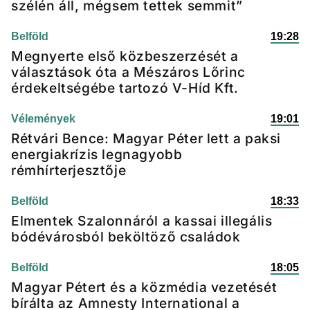
szélén áll, mégsem tettek semmit”
Belföld
19:28
Megnyerte első közbeszerzését a
választások óta a Mészáros Lőrinc
érdekeltségébe tartozó V-Híd Kft.
Vélemények
19:01
Rétvári Bence: Magyar Péter lett a paksi
energiakrízis legnagyobb
rémhírterjesztője
Belföld
18:33
Elmentek Szalonnáról a kassai illegális
bódévárosból beköltöző családok
Belföld
18:05
Magyar Pétert és a közmédia vezetését
bírálta az Amnesty International a