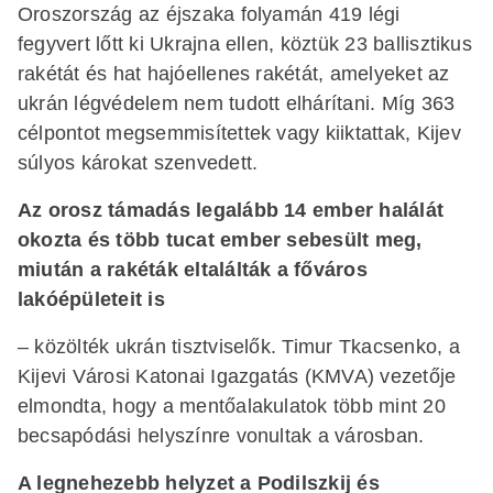
Oroszország az éjszaka folyamán 419 légi
fegyvert lőtt ki Ukrajna ellen, köztük 23 ballisztikus
rakétát és hat hajóellenes rakétát, amelyeket az
ukrán légvédelem nem tudott elhárítani. Míg 363
célpontot megsemmisítettek vagy kiiktattak, Kijev
súlyos károkat szenvedett.
Az orosz támadás legalább 14 ember halálát
okozta és több tucat ember sebesült meg,
miután a rakéták eltalálták a főváros
lakóépületeit is
– közölték ukrán tisztviselők. Timur Tkacsenko, a
Kijevi Városi Katonai Igazgatás (KMVA) vezetője
elmondta, hogy a mentőalakulatok több mint 20
becsapódási helyszínre vonultak a városban.
A legnehezebb helyzet a Podilszkij és