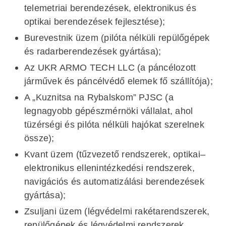
telemetriai berendezések, elektronikus és
optikai berendezések fejlesztése);
Burevestnik üzem (pilóta nélküli repülőgépek
és radarberendezések gyártása);
Az UKR ARMO TECH LLC (a páncélozott
járművek és páncélvédő elemek fő szállítója);
A „Kuznitsa na Rybalskom” PJSC (a
legnagyobb gépészmérnöki vállalat, ahol
tüzérségi és pilóta nélküli hajókat szerelnek
össze);
Kvant üzem (tűzvezető rendszerek, optikai–
elektronikus ellenintézkedési rendszerek,
navigációs és automatizálási berendezések
gyártása);
Zsuljani üzem (légvédelmi rakétarendszerek,
repülőgépek és légvédelmi rendszerek