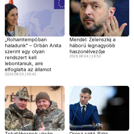
„Rohamtempóban
Mendel: Zelenszkij a
haladunk” – Orbán Anita
háború legnagyobb
szerint egy olyan
haszonélvezője
2026.08.04 | 19:53
rendszert kell
lebontaniuk, ami
elfoglalta az államot
2026.08.05 | 06:42
Tokatábornok ukrán
Orosz sajtó Paks