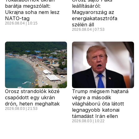
barátja megszólalt:
leállításáról:
Ukrajna soha nem lesz
Magyarország az
NATO-tag
energiakatasztrófa
2026.08.04 | 10:15
szélén áll
2026.08.04 | 07:53
Orosz strandolók közé
Trump mégsem hajtaná
csapódott egy ukrán
végre a második
drón, heten meghaltak
világháború óta látott
2026.08.03 | 21:53
legnagyobb katonai
támadást Irán ellen
2026.08.03 | 10:22