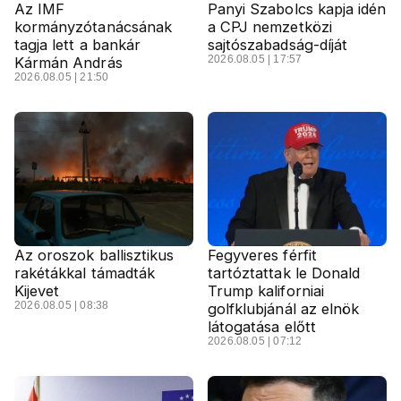
Az IMF
Panyi Szabolcs kapja idén
kormányzótanácsának
a CPJ nemzetközi
tagja lett a bankár
sajtószabadság-díját
2026.08.05 | 17:57
Kármán András
2026.08.05 | 21:50
Az oroszok ballisztikus
Fegyveres férfit
rakétákkal támadták
tartóztattak le Donald
Kijevet
Trump kaliforniai
2026.08.05 | 08:38
golfklubjánál az elnök
látogatása előtt
2026.08.05 | 07:12