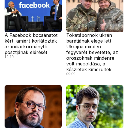
A Facebook bocsánatot
Tokatábornok ukrán
kért, amiért korlátozták
barátjának elege lett:
az indiai kormányfő
Ukrajna minden
posztjának elérését
fegyverét bevetette, az
12:19
oroszoknak mindenre
volt megoldása, a
készletek kimerültek
09:09