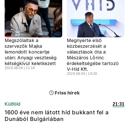
Megszólaltak a
Megnyerte első
szervezők Majka
közbeszerzését a
lemondott koncertje
választások óta a
után: Anyagi veszteség
Mészáros Lőrinc
kétségkívül keletkezett
érdekeltségébe tartozó
2026.08.06 | 21:18
V-Híd Kft.
2026.08.06 | 19:28
Friss hírek
Külföld
21:31
1600 éve nem látott híd bukkant fel a
Dunából Bulgáriában