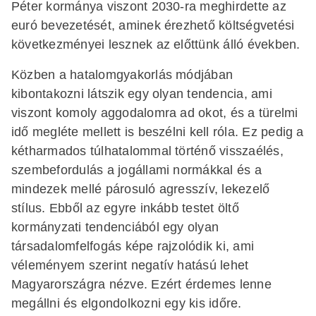
Péter kormánya viszont 2030-ra meghirdette az
euró bevezetését, aminek érezhető költségvetési
következményei lesznek az előttünk álló években.
Közben a hatalomgyakorlás módjában
kibontakozni látszik egy olyan tendencia, ami
viszont komoly aggodalomra ad okot, és a türelmi
idő megléte mellett is beszélni kell róla. Ez pedig a
kétharmados túlhatalommal történő visszaélés,
szembefordulás a jogállami normákkal és a
mindezek mellé párosuló agresszív, lekezelő
stílus. Ebből az egyre inkább testet öltő
kormányzati tendenciából egy olyan
társadalomfelfogás képe rajzolódik ki, ami
véleményem szerint negatív hatású lehet
Magyarországra nézve. Ezért érdemes lenne
megállni és elgondolkozni egy kis időre.