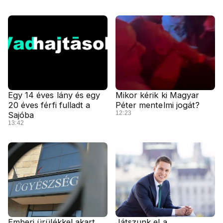
Egy 14 éves lány és egy
Mikor kérik ki Magyar
20 éves férfi fulladt a
Péter mentelmi jogát?
12:23
Sajóba
13:42
Emberi ürülékkel akart
Játszunk el a