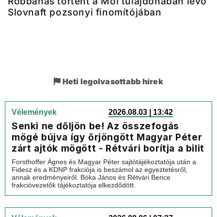
Robbanás történt a Mol tulajdonában lévő
Slovnaft pozsonyi finomítójában
Heti legolvasottabb hírek
Vélemények
2026.08.03 | 13:42
Senki ne dőljön be! Az összefogás
mögé bújva így őrjöngött Magyar Péter
zárt ajtók mögött - Rétvári borítja a bilit
Forsthoffer Ágnes és Magyar Péter sajtótájékoztatója után a
Fidesz és a KDNP frakciója is beszámol az egyeztetésről,
annak eredményeiről. Bóka János és Rétvári Bence
frakcióvezetők tájékoztatója elkezdődött.