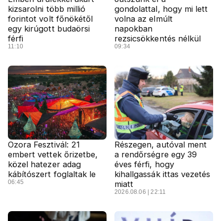
kizsarolni több millió
gondolattal, hogy mi lett
forintot volt főnökétől
volna az elmúlt
egy kirúgott budaörsi
napokban
férfi
rezsicsökkentés nélkül
11:10
09:34
Ozora Fesztivál: 21
Részegen, autóval ment
embert vettek őrizetbe,
a rendőrségre egy 39
közel hatezer adag
éves férfi, hogy
kábítószert foglaltak le
kihallgassák ittas vezetés
06:45
miatt
2026.08.06 | 22:11