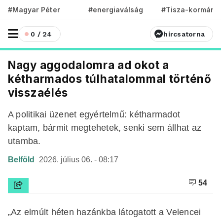
#Magyar Péter
#energiaválság
#Tisza-kormány
0 / 24
hírcsatorna
Nagy aggodalomra ad okot a
kétharmados túlhatalommal történő
visszaélés
A politikai üzenet egyértelmű: kétharmadot
kaptam, bármit megtehetek, senki sem állhat az
utamba.
Belföld
2026. július 06. - 08:17
54
„Az elmúlt héten hazánkba látogatott a Velencei