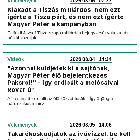
Vélemények
2026.08.06 | 07:27
Kiakadt a Tiszás milliárdos: nem ezt
ígérte a Tisza párt, és nem ezt ígérte
Magyar Péter a kampányban
Felföldi József Tisza-szopó milliárdos bejegyzését változtatás
nélkül közöljük.
Videók
2026.08.04 | 14:34
"Azonnal küldjétek ki a sajtónak,
Magyar Péter élő bejelentkezés
Paksról!" - így ordibált a melósaival
Rovar úr
A baki miatt le is állt az élő közvetítésük…Így őrjöng a
nárcisztikus miniszt...
Vélemények
2026.08.05 | 14:06
Takarékoskodjatok az ivóvízzel, be kell