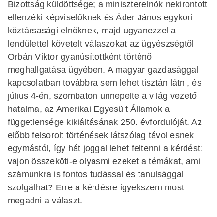
Bizottság küldöttsége; a miniszterelnök nekirontott
ellenzéki képviselőknek és Áder János egykori
köztársasági elnöknek, majd ugyanezzel a
lendülettel követelt válaszokat az ügyészségtől
Orbán Viktor gyanúsítottként történő
meghallgatása ügyében. A magyar gazdasággal
kapcsolatban továbbra sem lehet tisztán látni, és
július 4-én, szombaton ünnepelte a világ vezető
hatalma, az Amerikai Egyesült Államok a
függetlensége kikiáltásának 250. évfordulóját. Az
előbb felsorolt történések látszólag távol esnek
egymástól, így hát joggal lehet feltenni a kérdést:
vajon összeköti-e olyasmi ezeket a témákat, ami
számunkra is fontos tudással és tanulsággal
szolgálhat? Erre a kérdésre igyekszem most
megadni a választ.