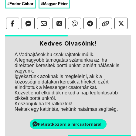
#Fodor Gábor
#Magyar Péter
Kedves Olvasóink!
A Vadhajtások.hu csak rajtatok múlik.
A legnagyobb támogatás számunkra az, ha
direktben keresitek portálunkat, amiért hálásak is
vagyunk.
Igyekszünk azoknak is megfelelni, akik a
közösségi oldalakon keresik a híreket, ezért
elindítottuk a Messenger csatornánkat.
Közvetlenül elküldjük neked a nap legfontosabb
cikkeit portálunkról.
Köszönjük ha feliratkoztok!
Nektek egy kattintás, nekünk hatalmas segítség.
Feliratkozom a hírcsatornára!