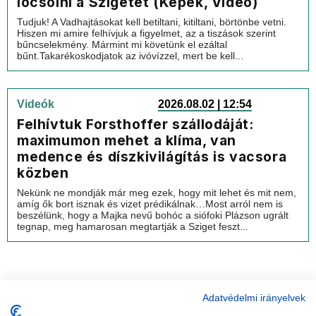
locsolni a Szigetet (Képek, Videó)
Tudjuk! A Vadhajtásokat kell betiltani, kitiltani, börtönbe vetni.
Hiszen mi amire felhívjuk a figyelmet, az a tiszások szerint
bűncselekmény. Mármint mi követünk el ezáltal
bűnt.Takarékoskodjatok az ivóvízzel, mert be kell...
Videók
2026.08.02 | 12:54
Felhívtuk Forsthoffer szállodáját:
maximumon mehet a klíma, van
medence és díszkivilágítás is vacsora
közben
Nekünk ne mondják már meg ezek, hogy mit lehet és mit nem,
amíg ők bort isznak és vizet prédikálnak…Most arról nem is
beszélünk, hogy a Majka nevű bohóc a siófoki Plázson ugrált
tegnap, meg hamarosan megtartják a Sziget feszt...
Adatvédelmi irányelvek