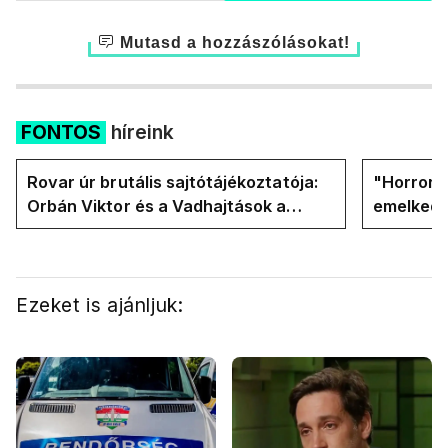
Mutasd a hozzászólásokat!
FONTOS
híreink
Rovar úr brutális sajtótájékoztatója:
"Horror á
Orbán Viktor és a Vadhajtások a
emelkedn
felelős a kialakult helyzetért
oldalán l
Ezeket is ajánljuk: