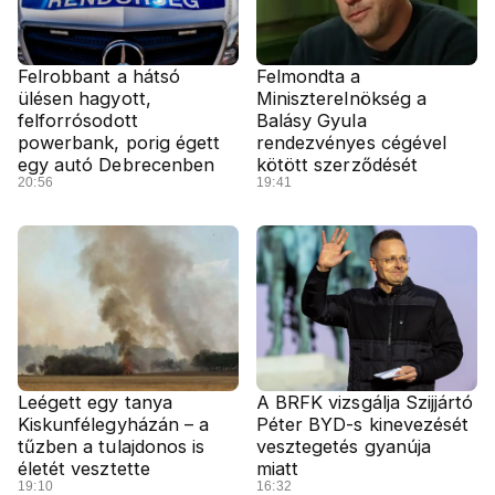
Felrobbant a hátsó
Felmondta a
ülésen hagyott,
Miniszterelnökség a
felforrósodott
Balásy Gyula
powerbank, porig égett
rendezvényes cégével
egy autó Debrecenben
kötött szerződését
20:56
19:41
Leégett egy tanya
A BRFK vizsgálja Szijjártó
Kiskunfélegyházán – a
Péter BYD-s kinevezését
tűzben a tulajdonos is
vesztegetés gyanúja
életét vesztette
miatt
19:10
16:32