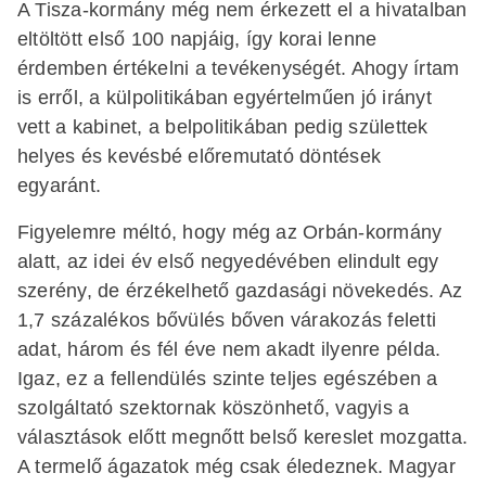
A Tisza-kormány még nem érkezett el a hivatalban
eltöltött első 100 napjáig, így korai lenne
érdemben értékelni a tevékenységét. Ahogy írtam
is erről, a külpolitikában egyértelműen jó irányt
vett a kabinet, a belpolitikában pedig születtek
helyes és kevésbé előremutató döntések
egyaránt.
Figyelemre méltó, hogy még az Orbán-kormány
alatt, az idei év első negyedévében elindult egy
szerény, de érzékelhető gazdasági növekedés. Az
1,7 százalékos bővülés bőven várakozás feletti
adat, három és fél éve nem akadt ilyenre példa.
Igaz, ez a fellendülés szinte teljes egészében a
szolgáltató szektornak köszönhető, vagyis a
választások előtt megnőtt belső kereslet mozgatta.
A termelő ágazatok még csak éledeznek. Magyar