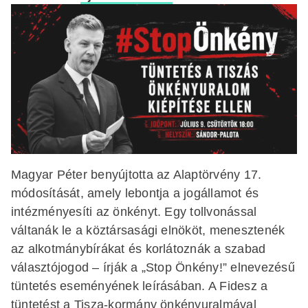
Magyar Péter benyújtotta az Alaptörvény 17.
módosítását, amely lebontja a jogállamot és
intézményesíti az önkényt. Egy tollvonással
váltanák le a köztársasági elnököt, menesztenék
az alkotmánybírákat és korlátoznák a szabad
választójogod – írják a „Stop Önkény!” elnevezésű
tüntetés eseményének leírásában. A Fidesz a
tüntetést a Tisza-kormány önkényuralmával