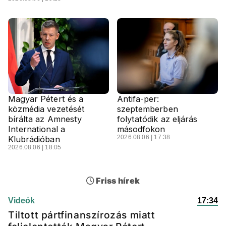
Magyar Pétert és a
Antifa-per:
közmédia vezetését
szeptemberben
bírálta az Amnesty
folytatódik az eljárás
International a
másodfokon
2026.08.06 | 17:38
Klubrádióban
2026.08.06 | 18:05
Friss hírek
Videók
17:34
Tiltott pártfinanszírozás miatt