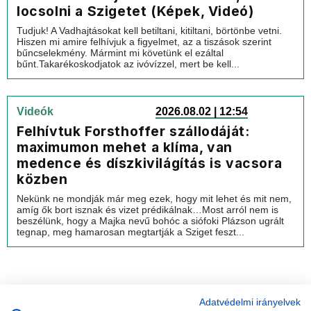
locsolni a Szigetet (Képek, Videó)
Tudjuk! A Vadhajtásokat kell betiltani, kitiltani, börtönbe vetni.
Hiszen mi amire felhívjuk a figyelmet, az a tiszások szerint
bűncselekmény. Mármint mi követünk el ezáltal
bűnt.Takarékoskodjatok az ivóvízzel, mert be kell...
Videók
2026.08.02 | 12:54
Felhívtuk Forsthoffer szállodáját:
maximumon mehet a klíma, van
medence és díszkivilágítás is vacsora
közben
Nekünk ne mondják már meg ezek, hogy mit lehet és mit nem,
amíg ők bort isznak és vizet prédikálnak…Most arról nem is
beszélünk, hogy a Majka nevű bohóc a siófoki Plázson ugrált
tegnap, meg hamarosan megtartják a Sziget feszt...
Adatvédelmi irányelvek