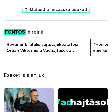
Mutasd a hozzászólásokat!
FONTOS
híreink
Rovar úr brutális sajtótájékoztatója:
"Horror á
Orbán Viktor és a Vadhajtások a
emelkedn
felelős a kialakult helyzetért
oldalán l
Ezeket is ajánljuk: