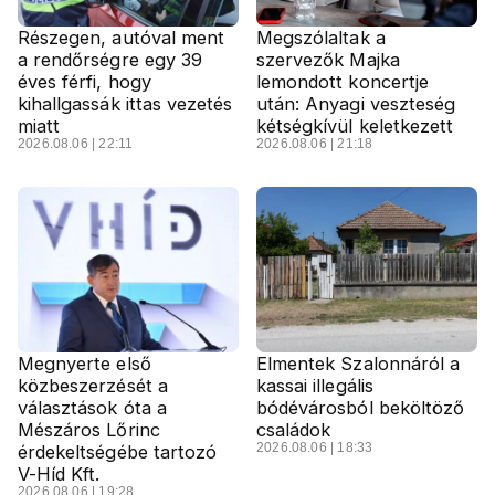
Részegen, autóval ment
Megszólaltak a
a rendőrségre egy 39
szervezők Majka
éves férfi, hogy
lemondott koncertje
kihallgassák ittas vezetés
után: Anyagi veszteség
miatt
kétségkívül keletkezett
2026.08.06 | 22:11
2026.08.06 | 21:18
Megnyerte első
Elmentek Szalonnáról a
közbeszerzését a
kassai illegális
választások óta a
bódévárosból beköltöző
Mészáros Lőrinc
családok
2026.08.06 | 18:33
érdekeltségébe tartozó
V-Híd Kft.
2026.08.06 | 19:28