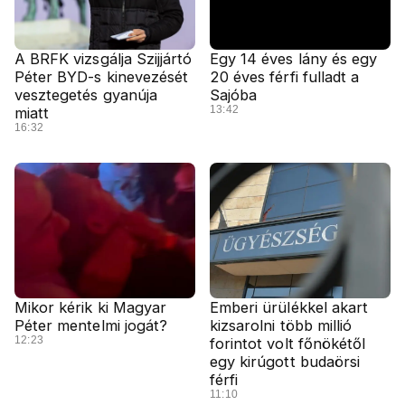
A BRFK vizsgálja Szijjártó
Egy 14 éves lány és egy
Péter BYD-s kinevezését
20 éves férfi fulladt a
vesztegetés gyanúja
Sajóba
13:42
miatt
16:32
Mikor kérik ki Magyar
Emberi ürülékkel akart
Péter mentelmi jogát?
kizsarolni több millió
12:23
forintot volt főnökétől
egy kirúgott budaörsi
férfi
11:10