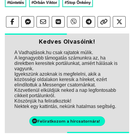
#tüntetés
#Orbán Viktor
#Stop Önkény
Kedves Olvasóink!
A Vadhajtások.hu csak rajtatok múlik.
A legnagyobb támogatás számunkra az, ha
direktben keresitek portálunkat, amiért hálásak is
vagyunk.
Igyekszünk azoknak is megfelelni, akik a
közösségi oldalakon keresik a híreket, ezért
elindítottuk a Messenger csatornánkat.
Közvetlenül elküldjük neked a nap legfontosabb
cikkeit portálunkról.
Köszönjük ha feliratkoztok!
Nektek egy kattintás, nekünk hatalmas segítség.
Feliratkozom a hírcsatornára!