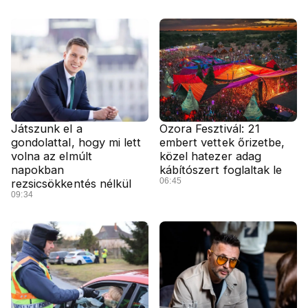
Játszunk el a
Ozora Fesztivál: 21
gondolattal, hogy mi lett
embert vettek őrizetbe,
volna az elmúlt
közel hatezer adag
napokban
kábítószert foglaltak le
06:45
rezsicsökkentés nélkül
09:34