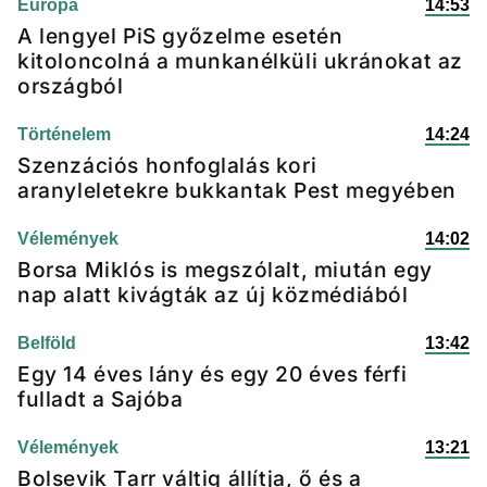
Európa
14:53
A lengyel PiS győzelme esetén
kitoloncolná a munkanélküli ukránokat az
országból
Történelem
14:24
Szenzációs honfoglalás kori
aranyleletekre bukkantak Pest megyében
Vélemények
14:02
Borsa Miklós is megszólalt, miután egy
nap alatt kivágták az új közmédiából
Belföld
13:42
Egy 14 éves lány és egy 20 éves férfi
fulladt a Sajóba
Vélemények
13:21
Bolsevik Tarr váltig állítja, ő és a