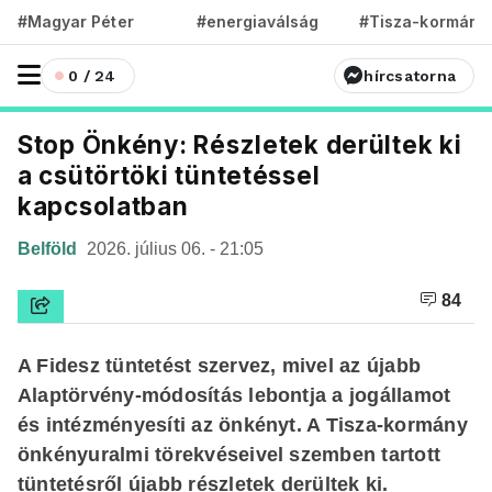
#Magyar Péter
#energiaválság
#Tisza-kormány
0 / 24
hírcsatorna
Stop Önkény: Részletek derültek ki
a csütörtöki tüntetéssel
kapcsolatban
Belföld
2026. július 06. - 21:05
84
A Fidesz tüntetést szervez, mivel az újabb
Alaptörvény-módosítás lebontja a jogállamot
és intézményesíti az önkényt. A Tisza-kormány
önkényuralmi törekvéseivel szemben tartott
tüntetésről
újabb részletek
derültek ki.