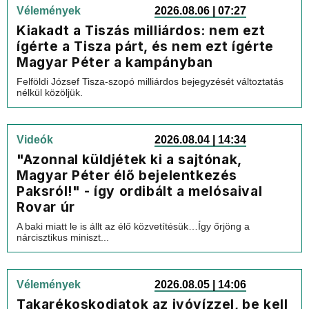
Vélemények
2026.08.06 | 07:27
Kiakadt a Tiszás milliárdos: nem ezt
ígérte a Tisza párt, és nem ezt ígérte
Magyar Péter a kampányban
Felföldi József Tisza-szopó milliárdos bejegyzését változtatás
nélkül közöljük.
Videók
2026.08.04 | 14:34
"Azonnal küldjétek ki a sajtónak,
Magyar Péter élő bejelentkezés
Paksról!" - így ordibált a melósaival
Rovar úr
A baki miatt le is állt az élő közvetítésük…Így őrjöng a
nárcisztikus miniszt...
Vélemények
2026.08.05 | 14:06
Takarékoskodjatok az ivóvízzel, be kell