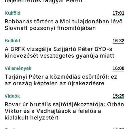
feljelentették Magyar Pétert
Külföld
17:01
Robbanás történt a Mol tulajdonában lévő
Slovnaft pozsonyi finomítójában
Belföld
16:32
A BRFK vizsgálja Szijjártó Péter BYD-s
kinevezését vesztegetés gyanúja miatt
Vélemények
16:00
Tarjányi Péter a közmédiás csörtéről: ez
az ország képtelen az újrakezdésre
Videók
15:29
Rovar úr brutális sajtótájékoztatója: Orbán
Viktor és a Vadhajtások a felelős a
kialakult helyzetért