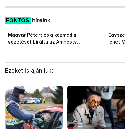
FONTOS
híreink
Magyar Pétert és a közmédia
Egyszerre
vezetését bírálta az Amnesty
lehet Ma
International a Klubrádióban
Ezeket is ajánljuk: