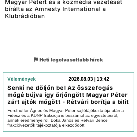
Magyar Pétert és a közmédia vezetését
bírálta az Amnesty International a
Klubrádióban
Heti legolvasottabb hírek
Vélemények
2026.08.03 | 13:42
Senki ne dőljön be! Az összefogás
mögé bújva így őrjöngött Magyar Péter
zárt ajtók mögött - Rétvári borítja a bilit
Forsthoffer Ágnes és Magyar Péter sajtótájékoztatója után a
Fidesz és a KDNP frakciója is beszámol az egyeztetésről,
annak eredményeiről. Bóka János és Rétvári Bence
frakcióvezetők tájékoztatója elkezdődött.