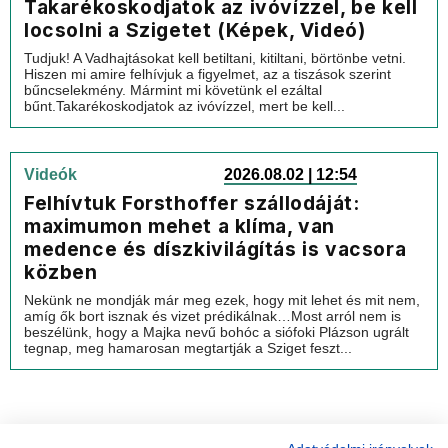
Takarékoskodjatok az ivóvízzel, be kell
locsolni a Szigetet (Képek, Videó)
Tudjuk! A Vadhajtásokat kell betiltani, kitiltani, börtönbe vetni.
Hiszen mi amire felhívjuk a figyelmet, az a tiszások szerint
bűncselekmény. Mármint mi követünk el ezáltal
bűnt.Takarékoskodjatok az ivóvízzel, mert be kell...
Videók
2026.08.02 | 12:54
Felhívtuk Forsthoffer szállodáját:
maximumon mehet a klíma, van
medence és díszkivilágítás is vacsora
közben
Nekünk ne mondják már meg ezek, hogy mit lehet és mit nem,
amíg ők bort isznak és vizet prédikálnak…Most arról nem is
beszélünk, hogy a Majka nevű bohóc a siófoki Plázson ugrált
tegnap, meg hamarosan megtartják a Sziget feszt...