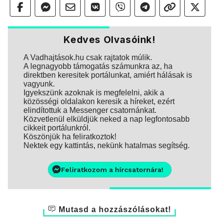
Kedves Olvasóink!
A Vadhajtások.hu csak rajtatok múlik.
A legnagyobb támogatás számunkra az, ha
direktben keresitek portálunkat, amiért hálásak is
vagyunk.
Igyekszünk azoknak is megfelelni, akik a
közösségi oldalakon keresik a híreket, ezért
elindítottuk a Messenger csatornánkat.
Közvetlenül elküldjük neked a nap legfontosabb
cikkeit portálunkról.
Köszönjük ha feliratkoztok!
Nektek egy kattintás, nekünk hatalmas segítség.
Feliratkozom a hírcsatornára!
Mutasd a hozzászólásokat!