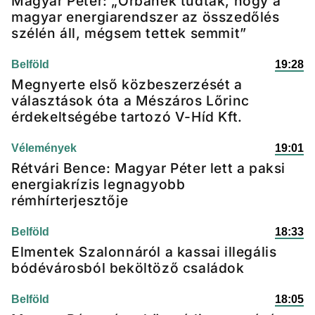
Magyar Péter: „Orbánék tudták, hogy a
magyar energiarendszer az összedőlés
szélén áll, mégsem tettek semmit”
Belföld
19:28
Megnyerte első közbeszerzését a
választások óta a Mészáros Lőrinc
érdekeltségébe tartozó V-Híd Kft.
Vélemények
19:01
Rétvári Bence: Magyar Péter lett a paksi
energiakrízis legnagyobb
rémhírterjesztője
Belföld
18:33
Elmentek Szalonnáról a kassai illegális
bódévárosból beköltöző családok
Belföld
18:05