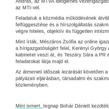
András, az MTVA ideiglenes vezérigazgató
az MTI-vel.
Feladatuk a közmédia működésének átvilágí
felfüggesztése és a hírszolgáltatás szak
végre hiteles, objektív és független inté
Mint írták, Mészáros Zsófia az online iga
a hírigazgatóságért felel, Kerényi György
kabinetet veszi át, és Teszáry Sára a PR és
feladatokat látja majd el.
Az átmeneti időszak lezárását követően a
pályázati eljárásban, társadalmi és szakma
közleményben.
Mint ismert,
tegnap Bohár Dánielt kezdték 