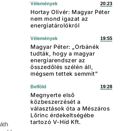
Vélemények
20:23
Hortay Olivér: Magyar Péter
nem mond igazat az
energiatárolókról
Vélemények
19:55
Magyar Péter: „Orbánék
tudták, hogy a magyar
energiarendszer az
összedőlés szélén áll,
mégsem tettek semmit”
Belföld
19:28
Megnyerte első
közbeszerzését a
választások óta a Mészáros
Lőrinc érdekeltségébe
tartozó V-Híd Kft.
váth