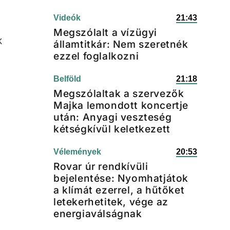
Videók
21:43
Megszólalt a vízügyi
k
államtitkár: Nem szeretnék
ezzel foglalkozni
Belföld
21:18
Megszólaltak a szervezők
Majka lemondott koncertje
után: Anyagi veszteség
kétségkívül keletkezett
Vélemények
20:53
Rovar úr rendkívüli
bejelentése: Nyomhatjátok
a klímát ezerrel, a hűtőket
letekerhetitek, vége az
energiaválságnak