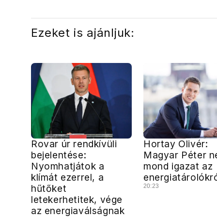
Ezeket is ajánljuk:
Rovar úr rendkívüli
Hortay Olivér:
bejelentése:
Magyar Péter 
Nyomhatjátok a
mond igazat az
klímát ezerrel, a
energiatárolókr
hűtőket
20:23
letekerhetitek, vége
az energiaválságnak