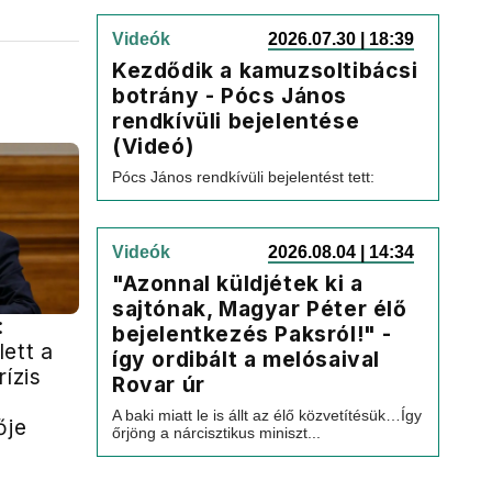
Videók
2026.07.30 | 18:39
Kezdődik a kamuzsoltibácsi
botrány - Pócs János
rendkívüli bejelentése
(Videó)
Pócs János rendkívüli bejelentést tett:
Videók
2026.08.04 | 14:34
"Azonnal küldjétek ki a
sajtónak, Magyar Péter élő
:
bejelentkezés Paksról!" -
ett a
így ordibált a melósaival
rízis
Rovar úr
A baki miatt le is állt az élő közvetítésük…Így
ője
őrjöng a nárcisztikus miniszt...