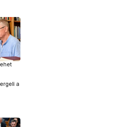
lehet
rgeli a