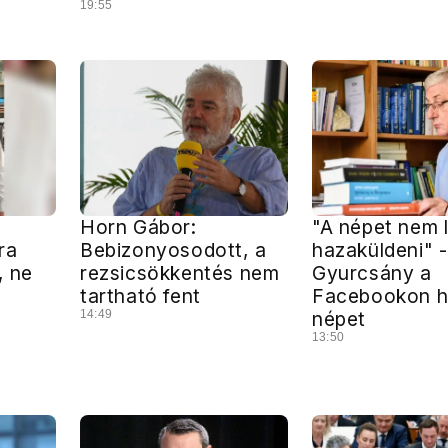
19:55
Horn Gábor:
"A népet nem 
ra
Bebizonyosodott, a
hazaküldeni" -
, ne
rezsicsökkentés nem
Gyurcsány a
tartható fent
Facebookon he
14:49
népet
13:50