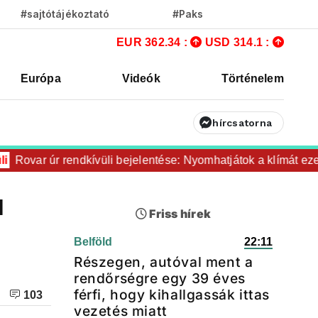
#sajtótájékoztató
#Paks
EUR 362.34 :
USD 314.1 :
Európa
Videók
Történelem
hírcsatorna
ovar úr rendkívüli bejelentése: Nyomhatjátok a klímát ezerrel,
l
Friss hírek
Belföld
22:11
Részegen, autóval ment a
rendőrségre egy 39 éves
férfi, hogy kihallgassák ittas
103
vezetés miatt