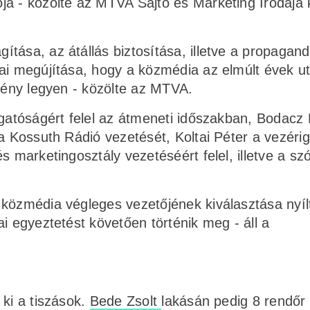
ja - közölte az MTVA Sajtó és Marketing Irodája
tása, az átállás biztosítása, illetve a propagan
mai megújítása, hogy a közmédia az elmúlt évek u
zmény legyen - közölte az MTVA.
zgatóságért felel az átmeneti időszakban, Bodacz
 a Kossuth Rádió vezetését, Koltai Péter a vezéri
 marketingosztály vezetéséért felel, illetve a szó
 közmédia végleges vezetőjének kiválasztása nyíl
i egyeztetést követően történik meg - áll a
ki a tiszások.
Bede Zsolt
lakásán pedig 8 rendőr 