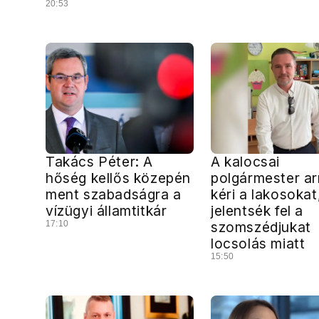
20:53
Takács Péter: A
A kalocsai
hőség kellős közepén
polgármester ar
ment szabadságra a
kéri a lakosokat
vízügyi államtitkár
jelentsék fel a
17:10
szomszédjukat
locsolás miatt
15:50