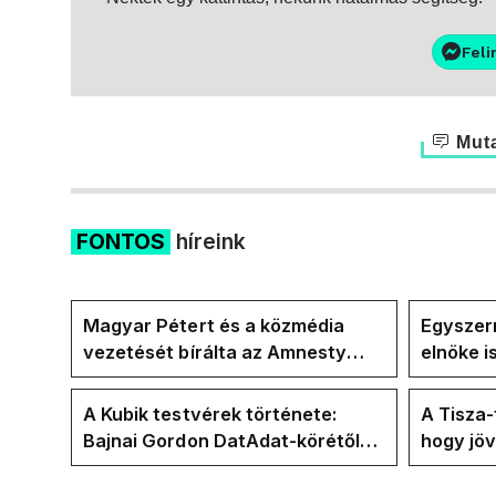
Feli
Muta
FONTOS
híreink
Magyar Pétert és a közmédia
Egyszerr
vezetését bírálta az Amnesty
elnöke 
International a Klubrádióban
jövő hét
A Kubik testvérek története:
A Tisza
Bajnai Gordon DatAdat-körétől
hogy jö
az ECDA-n át Magyar Péter
az új kö
közvetlen stábjáig