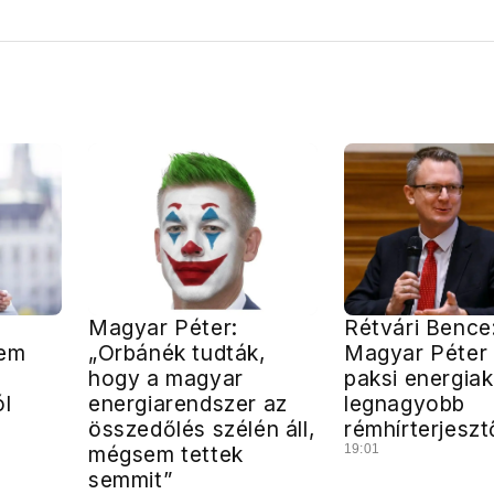
Magyar Péter:
Rétvári Bence
nem
„Orbánék tudták,
Magyar Péter l
hogy a magyar
paksi energiak
ól
energiarendszer az
legnagyobb
összedőlés szélén áll,
rémhírterjeszt
mégsem tettek
19:01
semmit”