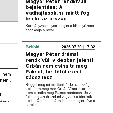
Magyar Péter rendkívüli
bejelentése: A
vadhajtasok.hu miatt fog
leállni az ország
Kormányzás helyett megint a billentyűzetet
csapkodja a rovar.
Belföld
2026.07.30 | 17:32
Magyar Péter drámai
rendkívüli videóban jelenti:
Orbán nem csinálta meg
Paksot, hétfőtől ezért
s: nem
káosz lesz
s nem
Reggel még mi miattunk áll le az ország,
délutánra meg már Orbán Viktor miatt, mert
nem csinálta meg Paksot rendesen. Jó volt
t
fél napig azt érezni mi vagyunk a főnökök,
 az
de jött Orbán és hátra lettünk megint téve a
sarokba.