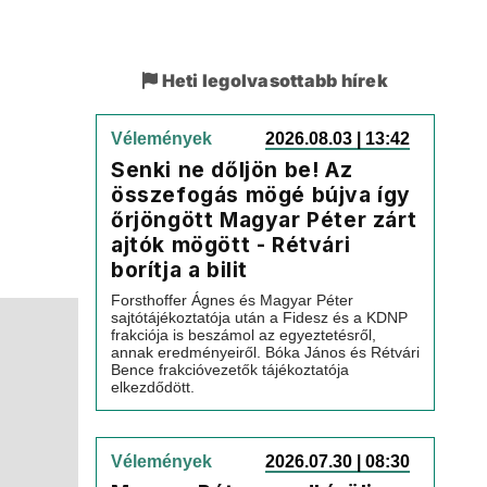
Heti legolvasottabb hírek
Vélemények
2026.08.03 | 13:42
Senki ne dőljön be! Az
összefogás mögé bújva így
őrjöngött Magyar Péter zárt
ajtók mögött - Rétvári
borítja a bilit
Forsthoffer Ágnes és Magyar Péter
sajtótájékoztatója után a Fidesz és a KDNP
frakciója is beszámol az egyeztetésről,
annak eredményeiről. Bóka János és Rétvári
Bence frakcióvezetők tájékoztatója
elkezdődött.
Vélemények
2026.07.30 | 08:30