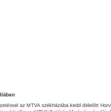
édiában
 vezetéssel az MTVA székházába kedd délelőtt Hor