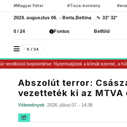
#Magyar Péter
#Tisza-kormány
#ene
2026. augusztus 06.
-
Berta,Bettina
33°
32°
0 / 24
Fontos
Belföld
0 / 24
ndkívüli bejelentése: Nyomhatjátok a klímát ezerrel, a hűtőke
Abszolút terror: Császá
vezetteték ki az MTVA 
Vélemények
2026. július 07. - 14:36