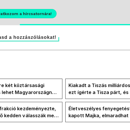
ratkozom a hírcsatornára!
sd a hozzászólásokat!
e két köztársasági
Kiakadt a Tiszás milliárdo
is lehet Magyarországnak
ezt ígérte a Tisza párt, é
re
ezt ígérte Magyar Péter a
kampányban
-frakció kezdeményezte,
Életveszélyes fenyegetés
vő kedden válasszák meg
kapott Majka, elmaradhat
ztársasági elnököt
erdélyi koncertje