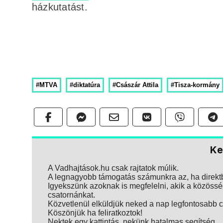
házkutatást.
#MTVA
#diktatúra
#Császár Attila
#Tisza-kormány
Ke
A Vadhajtások.hu csak rajtatok múlik.
A legnagyobb támogatás számunkra az, ha direktbe
Igyekszünk azoknak is megfelelni, akik a közösség
csatornánkat.
Közvetlenül elküldjük neked a nap legfontosabb ci
Köszönjük ha feliratkoztok!
Nektek egy kattintás, nekünk hatalmas segítség.