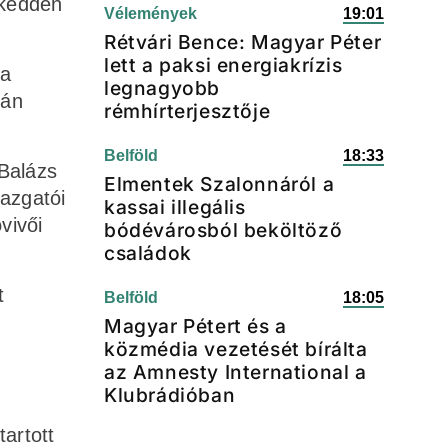
 kedden
Vélemények
19:01
Rétvári Bence: Magyar Péter
lett a paksi energiakrízis
da
legnagyobb
tán
rémhírterjesztője
Belföld
18:33
 Balázs
Elmentek Szalonnáról a
gazgatói
kassai illegális
vivői
bódévárosból beköltöző
családok
t
Belföld
18:05
Magyar Pétert és a
közmédia vezetését bírálta
az Amnesty International a
Klubrádióban
tartott