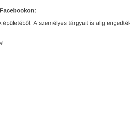
a Facebookon:
 épületéből. A személyes tárgyait is alig engedté
a!