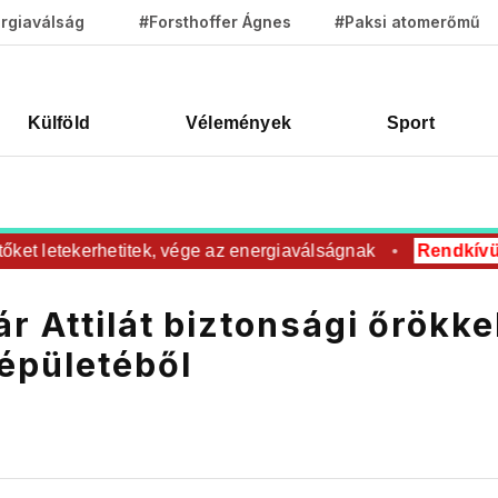
rgiaválság
#Forsthoffer Ágnes
#Paksi atomerőmű
Külföld
Vélemények
Sport
t letekerhetitek, vége az energiaválságnak
Rendkívüli
R
r Attilát biztonsági őrökke
épületéből