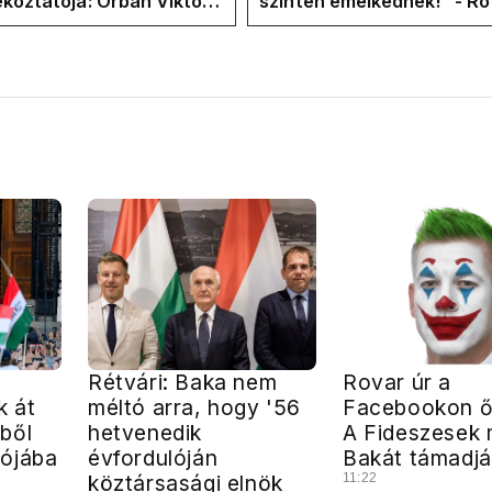
ékoztatója: Orbán Viktor
szinten emelkednek!" - Ro
hajtások a felelős a
Facebook-oldalán lázadna
t helyzetért
Tiszások
Rétvári: Baka nem
Rovar úr a
k át
méltó arra, hogy '56
Facebookon ő
ből
hetvenedik
A Fideszesek 
ójába
évfordulóján
Bakát támadjá
köztársasági elnök
11:22