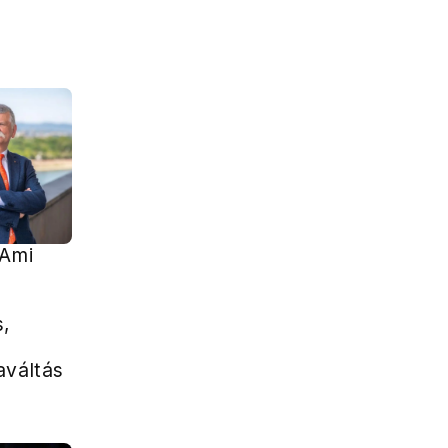
 Ami
s,
aváltás