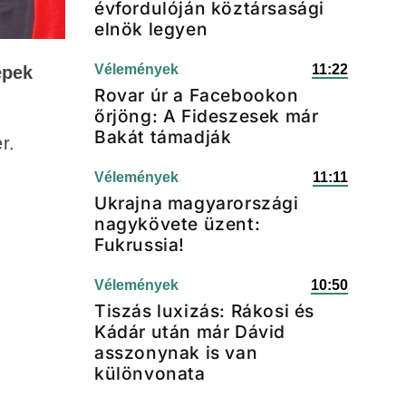
évfordulóján köztársasági
elnök legyen
Vélemények
11:22
epek
Rovar úr a Facebookon
őrjöng: A Fideszesek már
Bakát támadják
r.
Vélemények
11:11
Ukrajna magyarországi
nagykövete üzent:
Fukrussia!
Vélemények
10:50
Tiszás luxizás: Rákosi és
Kádár után már Dávid
asszonynak is van
különvonata