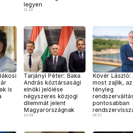
legyen
11:43
Rákosi
Tarjányi Péter: Baka
Kövér László:
már
András köztársasági
most zajlik, az
ak is
elnöki jelölése
tényleg
a
négyszeres közjogi
rendszerváltá
dilemmát jelent
pontosabban
Magyarországnak
rendszervissz
10:09
08:57