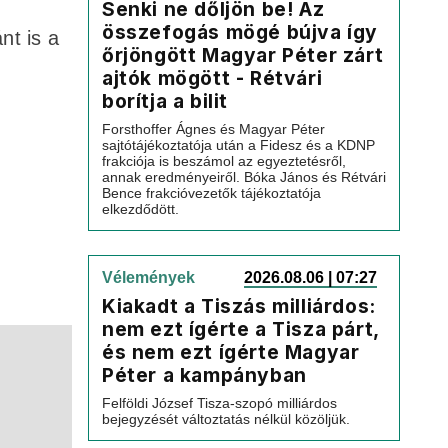
Senki ne dőljön be! Az
összefogás mögé bújva így
nt is a
őrjöngött Magyar Péter zárt
.
ajtók mögött - Rétvári
borítja a bilit
Forsthoffer Ágnes és Magyar Péter
sajtótájékoztatója után a Fidesz és a KDNP
frakciója is beszámol az egyeztetésről,
annak eredményeiről. Bóka János és Rétvári
Bence frakcióvezetők tájékoztatója
elkezdődött.
Vélemények
2026.08.06 | 07:27
Kiakadt a Tiszás milliárdos:
nem ezt ígérte a Tisza párt,
és nem ezt ígérte Magyar
Péter a kampányban
Felföldi József Tisza-szopó milliárdos
bejegyzését változtatás nélkül közöljük.