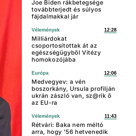
Joe Biden rákbetegsége
továbbterjedt és súlyos
fájdalmakkal jár
Vélemények
12:28
Milliárdokat
csoportosítottak át az
egészségügyből Vitézy
homokozójába
Európa
12:06
Medvegyev: a vén
boszorkány, Ursula profilján
ukrán zászló van, sz@rik ő
az EU-ra
Vélemények
11:43
Rétvári: Baka nem méltó
arra, hogy '56 hetvenedik