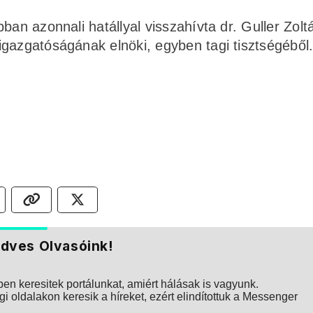
an azonnali hatállyal visszahívta dr. Guller Zoltá
gazgatóságának elnöki, egyben tagi tisztségéből
dves Olvasóink!
n keresitek portálunkat, amiért hálásak is vagyunk.
i oldalakon keresik a híreket, ezért elindítottuk a Messenger