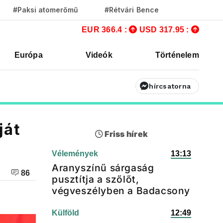
#Paksi atomerőmű
#Rétvári Bence
EUR 366.4 :
USD 317.95 :
Európa
Videók
Történelem
hírcsatorna
ját
Friss hírek
Vélemények
13:13
Aranyszínű sárgaság
86
pusztítja a szőlőt,
végveszélyben a Badacsony
Külföld
12:49