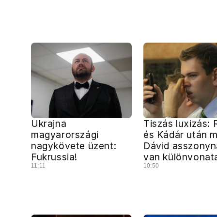
Ukrajna
Tiszás luxizás: 
magyarországi
és Kádár után 
nagykövete üzent:
Dávid asszonyn
Fukrussia!
van különvonat
11:11
10:50