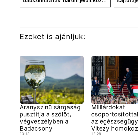
bábszínháznak: három jelölt közül
sajtótáj
"választ" ma államfőt a Tisza-
és a Vad
frakció
kialakul
Ezeket is ajánljuk:
Aranyszínű sárgaság
Milliárdokat
pusztítja a szőlőt,
csoportosította
végveszélyben a
az egészségügy
Badacsony
Vitézy homokoz
13:13
12:28