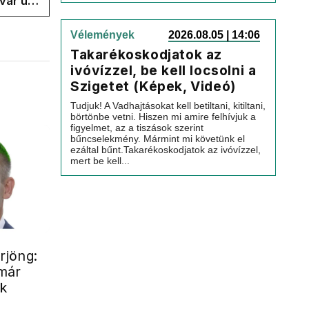
var úr
k a
Vélemények
2026.08.05 | 14:06
Takarékoskodjatok az
ivóvízzel, be kell locsolni a
Szigetet (Képek, Videó)
Tudjuk! A Vadhajtásokat kell betiltani, kitiltani,
börtönbe vetni. Hiszen mi amire felhívjuk a
figyelmet, az a tiszások szerint
bűncselekmény. Mármint mi követünk el
ezáltal bűnt.Takarékoskodjatok az ivóvízzel,
mert be kell...
rjöng:
már
k