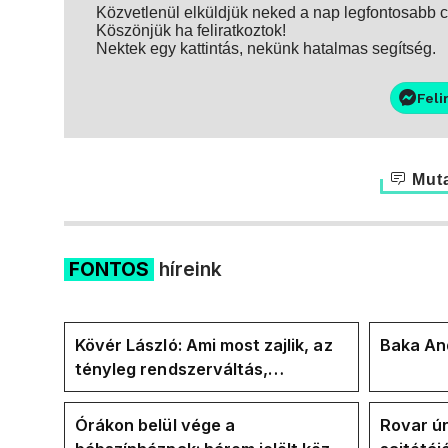
Közvetlenül elküldjük neked a nap legfontosabb ci
Köszönjük ha feliratkoztok!
Nektek egy kattintás, nekünk hatalmas segítség.
Feli
Muta
FONTOS
híreink
Kövér László: Ami most zajlik, az
Baka And
tényleg rendszerváltás,
pontosabban
rendszervisszaváltás
Órákon belül vége a
Rovar úr