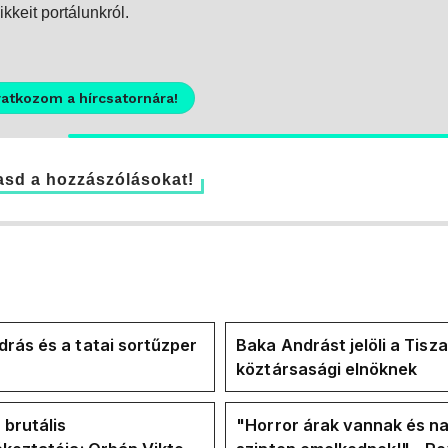
kkeit portálunkról.
ratkozom a hírcsatornára!
sd a hozzászólásokat!
rás és a tatai sortűzper
Baka Andrást jelöli a Tisza
köztársasági elnöknek
 brutális
"Horror árak vannak és na