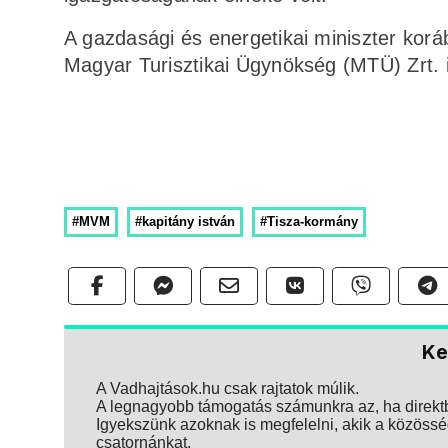
A gazdasági és energetikai miniszter korább
Magyar Turisztikai Ügynökség (MTÜ) Zrt. i
#MVM
#kapitány istván
#Tisza-kormány
Ke
A Vadhajtások.hu csak rajtatok múlik.
A legnagyobb támogatás számunkra az, ha direktbe
Igyekszünk azoknak is megfelelni, akik a közösség
csatornánkat.