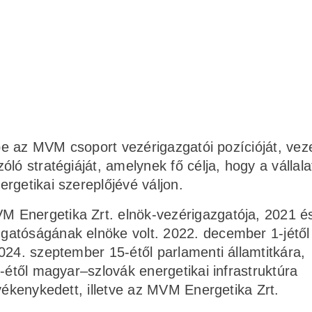
 be az MVM csoport vezérigazgatói pozícióját, vez
ló stratégiáját, amelynek fő célja, hogy a vállala
rgetikai szereplőjévé váljon.
 Energetika Zrt. elnök-vezérigazgatója, 2021 é
gatóságának elnöke volt. 2022. december 1-jétől
024. szeptember 15-étől parlamenti államtitkára,
-étől magyar–szlovák energetikai infrastruktúra
vékenykedett, illetve az MVM Energetika Zrt.