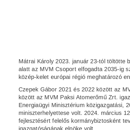
Mátrai Károly 2023. január 23-tól töltötte
alatt az MVM Csoport elfogadta 2035-ig szó
közép-kelet európai régió meghatározó ene
Czepek Gábor 2021 és 2022 között az MVM
között az MVM Paksi Atomerőmű Zrt. igaz
Energiaügyi Minisztérium közigazgatási, 2
miniszterhelyettese volt. 2024. március 12
fejlesztésért felelős kormánybiztosként te
igazgatóságának elnöke volt.