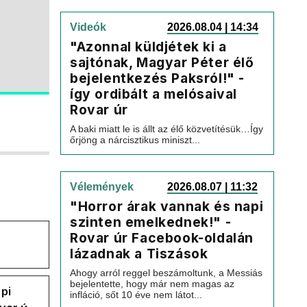
Videók
2026.08.04 | 14:34
"Azonnal küldjétek ki a
sajtónak, Magyar Péter élő
bejelentkezés Paksról!" -
így ordibált a melósaival
Rovar úr
A baki miatt le is állt az élő közvetítésük…Így
őrjöng a nárcisztikus miniszt...
Vélemények
2026.08.07 | 11:32
"Horror árak vannak és napi
szinten emelkednek!" -
Rovar úr Facebook-oldalán
lázadnak a Tiszások
Ahogy arról reggel beszámoltunk, a Messiás
bejelentette, hogy már nem magas az
pi
infláció, sőt 10 éve nem látot...