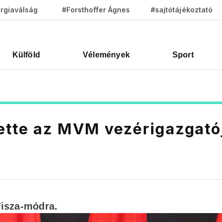
rgiaválság
#Forsthoffer Ágnes
#sajtótájékoztató
Külföld
Vélemények
Sport
tette az MVM vezérigazgató
Tisza-módra.