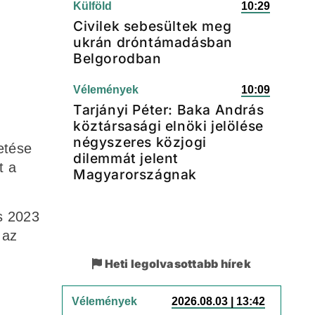
Külföld
10:29
Civilek sebesültek meg
ukrán dróntámadásban
Belgorodban
Vélemények
10:09
Tarjányi Péter: Baka András
köztársasági elnöki jelölése
négyszeres közjogi
etése
dilemmát jelent
t a
Magyarországnak
s 2023
 az
Heti legolvasottabb hírek
Vélemények
2026.08.03 | 13:42