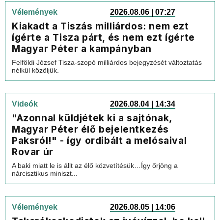
Vélemények
2026.08.06 | 07:27
Kiakadt a Tiszás milliárdos: nem ezt
ígérte a Tisza párt, és nem ezt ígérte
Magyar Péter a kampányban
Felföldi József Tisza-szopó milliárdos bejegyzését változtatás
nélkül közöljük.
Videók
2026.08.04 | 14:34
"Azonnal küldjétek ki a sajtónak,
Magyar Péter élő bejelentkezés
Paksról!" - így ordibált a melósaival
Rovar úr
A baki miatt le is állt az élő közvetítésük…Így őrjöng a
nárcisztikus miniszt...
Vélemények
2026.08.05 | 14:06