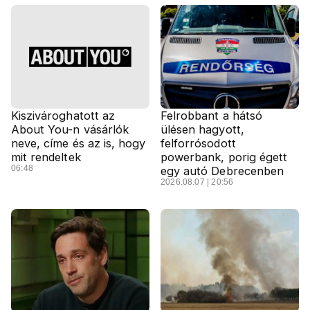
Kiszivároghatott az
Felrobbant a hátsó
About You-n vásárlók
ülésen hagyott,
neve, címe és az is, hogy
felforrósodott
mit rendeltek
powerbank, porig égett
06:48
egy autó Debrecenben
2026.08.07 | 20:56