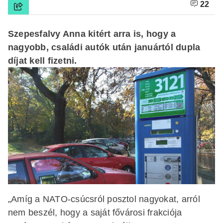
22
Szepesfalvy Anna kitért arra is, hogy a
nagyobb, családi autók után januártól dupla
díjat kell fizetni.
„Amíg a NATO-csúcsról posztol nagyokat, arról
nem beszél, hogy a saját fővárosi frakciója