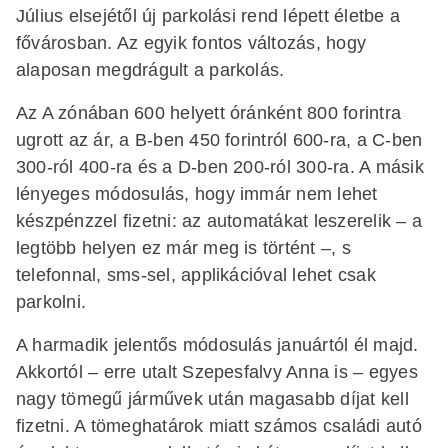
Július elsejétől új parkolási rend lépett életbe a
fővárosban. Az egyik fontos változás, hogy
alaposan megdrágult a parkolás.
Az A zónában 600 helyett óránként 800 forintra
ugrott az ár, a B-ben 450 forintról 600-ra, a C-ben
300-ról 400-ra és a D-ben 200-ról 300-ra. A másik
lényeges módosulás, hogy immár nem lehet
készpénzzel fizetni: az automatákat leszerelik – a
legtöbb helyen ez már meg is történt –, s
telefonnal, sms-sel, applikációval lehet csak
parkolni.
A harmadik jelentős módosulás januártól él majd.
Akkortól – erre utalt Szepesfalvy Anna is – egyes
nagy tömegű járművek után magasabb díjat kell
fizetni. A tömeghatárok miatt számos családi autó