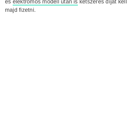
és
elektromos modell után is
kétszeres díjat kell
majd fizetni.