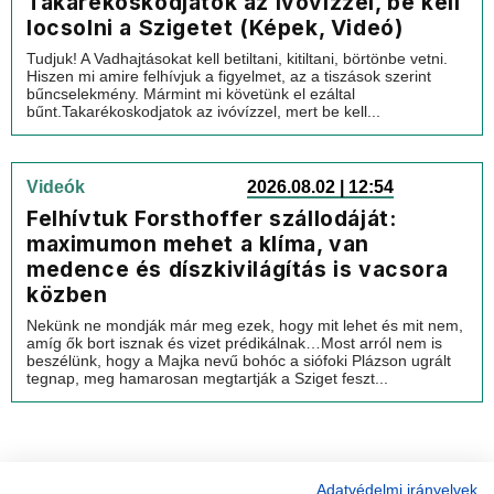
Takarékoskodjatok az ivóvízzel, be kell
locsolni a Szigetet (Képek, Videó)
Tudjuk! A Vadhajtásokat kell betiltani, kitiltani, börtönbe vetni.
Hiszen mi amire felhívjuk a figyelmet, az a tiszások szerint
bűncselekmény. Mármint mi követünk el ezáltal
bűnt.Takarékoskodjatok az ivóvízzel, mert be kell...
Videók
2026.08.02 | 12:54
Felhívtuk Forsthoffer szállodáját:
maximumon mehet a klíma, van
medence és díszkivilágítás is vacsora
közben
Nekünk ne mondják már meg ezek, hogy mit lehet és mit nem,
amíg ők bort isznak és vizet prédikálnak…Most arról nem is
beszélünk, hogy a Majka nevű bohóc a siófoki Plázson ugrált
tegnap, meg hamarosan megtartják a Sziget feszt...
Adatvédelmi irányelvek