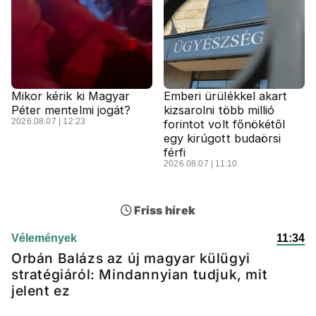
Mikor kérik ki Magyar
Emberi ürülékkel akart
Péter mentelmi jogát?
kizsarolni több millió
2026.08.07 | 12:23
forintot volt főnökétől
egy kirúgott budaörsi
férfi
2026.08.07 | 11:10
Friss hírek
Vélemények
11:34
Orbán Balázs az új magyar külügyi
stratégiáról: Mindannyian tudjuk, mit
jelent ez