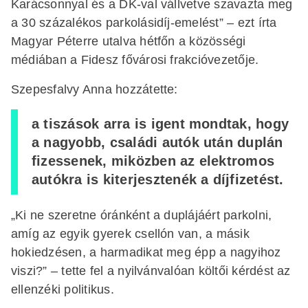
Karácsonnyal és a DK-val vállvetve szavazta meg
a 30 százalékos parkolásidíj-emelést” – ezt írta
Magyar Péterre utalva hétfőn a közösségi
médiában a Fidesz fővárosi frakcióvezetője.
Szepesfalvy Anna hozzátette:
a tiszások arra is igent mondtak, hogy
a nagyobb, családi autók után duplán
fizessenek, miközben az elektromos
autókra is kiterjesztenék a díjfizetést.
„Ki ne szeretne óránként a duplájáért parkolni,
amíg az egyik gyerek csellón van, a másik
hokiedzésen, a harmadikat meg épp a nagyihoz
viszi?” – tette fel a nyilvánvalóan költői kérdést az
ellenzéki politikus.