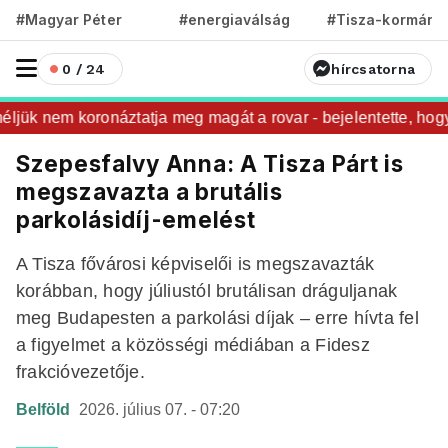
#Magyar Péter
#energiaválság
#Tisza-kormány
0 / 24
hírcsatorna
ük nem koronáztatja meg magát a rovar - bejelentette, hogy 
Szepesfalvy Anna: A Tisza Párt is
megszavazta a brutális
parkolásidíj-emelést
A Tisza fővárosi képviselői is megszavazták
korábban, hogy júliustól brutálisan dráguljanak
meg Budapesten a parkolási díjak – erre hívta fel
a figyelmet a közösségi médiában a Fidesz
frakcióvezetője.
Belföld
2026. július 07. - 07:20