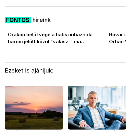
FONTOS
híreink
Órákon belül vége a bábszínháznak:
Rovar úr 
három jelölt közül "választ" ma
Orbán Vik
államfőt a Tisza-frakció
felelős a
Ezeket is ajánljuk: