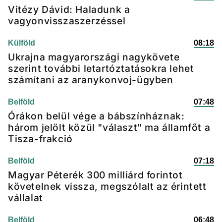
Vitézy Dávid: Haladunk a
vagyonvisszaszerzéssel
Külföld
08:18
Ukrajna magyarországi nagykövete
szerint további letartóztatásokra lehet
számítani az aranykonvoj-ügyben
Belföld
07:48
Órákon belül vége a bábszínháznak:
három jelölt közül "választ" ma államfőt a
Tisza-frakció
Belföld
07:18
Magyar Péterék 300 milliárd forintot
követelnek vissza, megszólalt az érintett
vállalat
Belföld
06:48