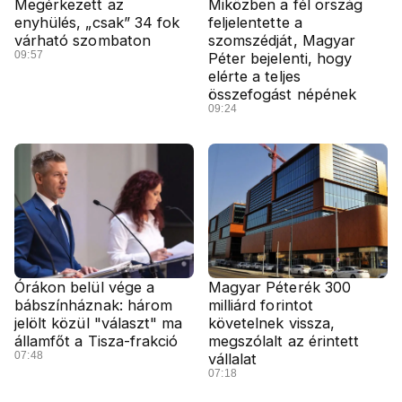
Megérkezett az
Miközben a fél ország
enyhülés, „csak” 34 fok
feljelentette a
várható szombaton
szomszédját, Magyar
09:57
Péter bejelenti, hogy
elérte a teljes
összefogást népének
09:24
Órákon belül vége a
Magyar Péterék 300
bábszínháznak: három
milliárd forintot
jelölt közül "választ" ma
követelnek vissza,
államfőt a Tisza-frakció
megszólalt az érintett
07:48
vállalat
07:18