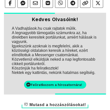
Kedves Olvasóink!
A Vadhajtások.hu csak rajtatok múlik.
A legnagyobb támogatás számunkra az, ha
direktben keresitek portálunkat, amiért hálásak is
vagyunk.
Igyekszünk azoknak is megfelelni, akik a
közösségi oldalakon keresik a híreket, ezért
elindítottuk a Messenger csatornánkat.
Közvetlenül elküldjük neked a nap legfontosabb
cikkeit portálunkról.
Köszönjük ha feliratkoztok!
Nektek egy kattintás, nekünk hatalmas segítség.
Feliratkozom a hírcsatornára!
Mutasd a hozzászólásokat!