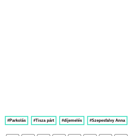
#Parkolás
#Tisza párt
#díjemelés
#Szepesfalvy Anna