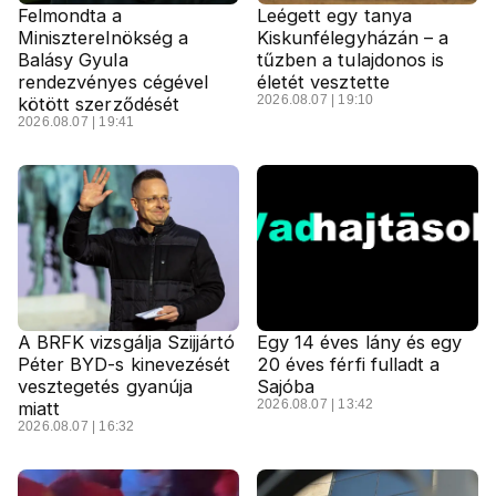
Felmondta a
Leégett egy tanya
Miniszterelnökség a
Kiskunfélegyházán – a
Balásy Gyula
tűzben a tulajdonos is
rendezvényes cégével
életét vesztette
2026.08.07 | 19:10
kötött szerződését
2026.08.07 | 19:41
A BRFK vizsgálja Szijjártó
Egy 14 éves lány és egy
Péter BYD-s kinevezését
20 éves férfi fulladt a
vesztegetés gyanúja
Sajóba
2026.08.07 | 13:42
miatt
2026.08.07 | 16:32