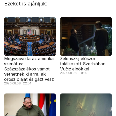
Ezeket is ajánljuk:
Megszavazta az amerikai
Zelenszkij először
szenátus:
találkozott Szerbiában
Százszázalékos vámot
Vučić elnökkel
2026.08.08 | 10:30
vethetnek ki arra, aki
orosz olajat és gázt vesz
2026.08.08 | 22:04