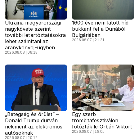
Ukrajna magyarországi
1600 éve nem látott híd
nagykövete szerint
bukkant fel a Dunából
további letartóztatásokra
Bulgáriában
2026.08.07 | 21:31
lehet számítani az
aranykonvoj-ügyben
2026.08.08 | 08:18
„Betegség és őrület” –
Egy szerb
Donald Trump durván
trombitafesztiválon
nekiment az elektromos
fotózták le Orbán Viktort
2026.08.07 | 18:05
autósoknak
2026.08.07 | 20:12