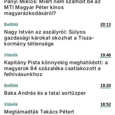
Panyi Miklós: Miért nem számolt be az
MTI Magyar Péter kínos
magyarázkodásáról?
Belföld
20:13
Nagy István az aszályról: Súlyos
gazdasági károkat okozhat a Tisza-
kormány tétlensége
Videók
19:46
Kapitány Pista könnyekig meghatódott: a
magyarok 84 százaléka csatlakozott a
felhívásunkhoz
Belföld
19:20
Baka András és a tatai sortűzper
Videók
18:52
Megtámadták Takács Pétert