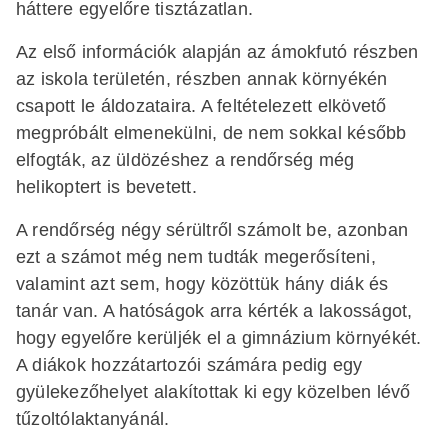
háttere egyelőre tisztázatlan.
Az első információk alapján az ámokfutó részben
az iskola területén, részben annak környékén
csapott le áldozataira. A feltételezett elkövető
megpróbált elmenekülni, de nem sokkal később
elfogták, az üldözéshez a rendőrség még
helikoptert is bevetett.
A rendőrség négy sérültről számolt be, azonban
ezt a számot még nem tudták megerősíteni,
valamint azt sem, hogy közöttük hány diák és
tanár van. A hatóságok arra kérték a lakosságot,
hogy egyelőre kerüljék el a gimnázium környékét.
A diákok hozzátartozói számára pedig egy
gyülekezőhelyet alakítottak ki egy közelben lévő
tűzoltólaktanyánál.