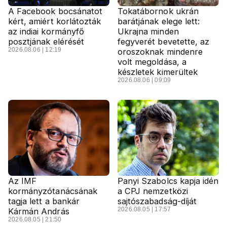
A Facebook bocsánatot
Tokatábornok ukrán
kért, amiért korlátozták
barátjának elege lett:
az indiai kormányfő
Ukrajna minden
posztjának elérését
fegyverét bevetette, az
2026.08.06 | 12:19
oroszoknak mindenre
volt megoldása, a
készletek kimerültek
2026.08.06 | 09:09
Az IMF
Panyi Szabolcs kapja idén
kormányzótanácsának
a CPJ nemzetközi
tagja lett a bankár
sajtószabadság-díját
2026.08.05 | 17:57
Kármán András
2026.08.05 | 21:50