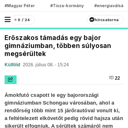
#Magyar Péter
#Tisza-kormány
#energiaválság
0 / 24
hírcsatorna
Erőszakos támadás egy bajor
gimnáziumban, többen súlyosan
megsérültek
Külföld
2026. július 08. - 15:24
22
Ámokfutó csapott le egy bajorországi
gimnáziumban Schongau városában, ahol a
rendőrség több mint 15 járőrautóval vonult ki,
a feltételezett elkövetőt pedig rövid hajsza után
sikerült elfogniuk. A sérültek számáról nem