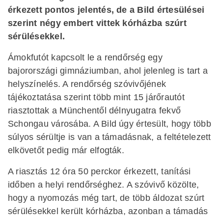
érkezett pontos jelentés, de a Bild értesülései
szerint négy embert vittek kórházba szúrt
sérülésekkel.
Ámokfutót kapcsolt le a rendőrség egy
bajorországi gimnáziumban, ahol jelenleg is tart a
helyszínelés. A rendőrség szóvivőjének
tájékoztatása szerint több mint 15 járőrautót
riasztottak a Münchentől délnyugatra fekvő
Schongau városába. A Bild úgy értesült, hogy több
súlyos sérültje is van a támadásnak, a feltételezett
elkövetőt pedig már elfogták.
A riasztás 12 óra 50 perckor érkezett, tanítási
időben a helyi rendőrséghez. A szóvivő közölte,
hogy a nyomozás még tart, de több áldozat szúrt
sérülésekkel került kórházba, azonban a támadás