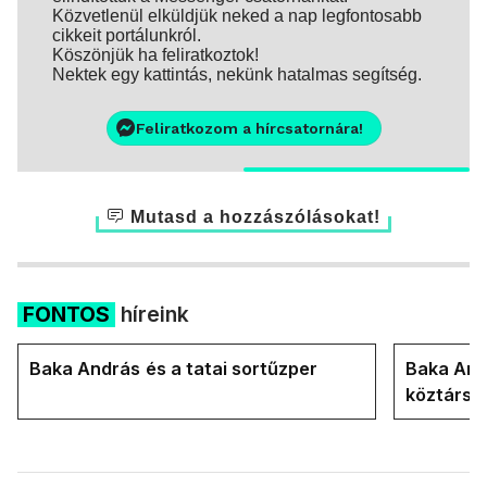
Közvetlenül elküldjük neked a nap legfontosabb
cikkeit portálunkról.
Köszönjük ha feliratkoztok!
Nektek egy kattintás, nekünk hatalmas segítség.
Feliratkozom a hírcsatornára!
Mutasd a hozzászólásokat!
FONTOS
híreink
Baka András és a tatai sortűzper
Baka Andr
köztársa