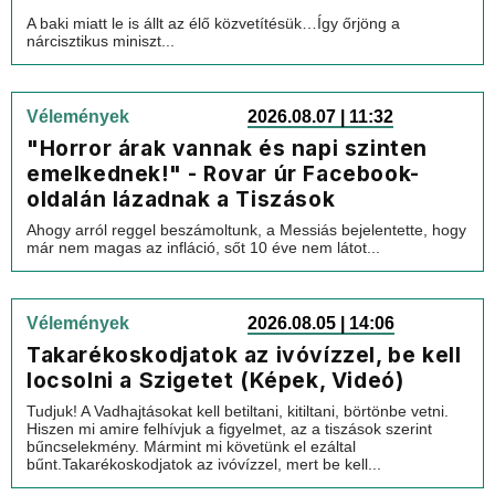
A baki miatt le is állt az élő közvetítésük…Így őrjöng a
nárcisztikus miniszt...
Vélemények
2026.08.07 | 11:32
"Horror árak vannak és napi szinten
emelkednek!" - Rovar úr Facebook-
oldalán lázadnak a Tiszások
Ahogy arról reggel beszámoltunk, a Messiás bejelentette, hogy
már nem magas az infláció, sőt 10 éve nem látot...
Vélemények
2026.08.05 | 14:06
Takarékoskodjatok az ivóvízzel, be kell
locsolni a Szigetet (Képek, Videó)
Tudjuk! A Vadhajtásokat kell betiltani, kitiltani, börtönbe vetni.
Hiszen mi amire felhívjuk a figyelmet, az a tiszások szerint
bűncselekmény. Mármint mi követünk el ezáltal
bűnt.Takarékoskodjatok az ivóvízzel, mert be kell...