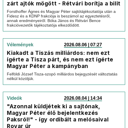
zárt ajtók mögött - Rétvári borítja a bilit
Forsthoffer Ágnes és Magyar Péter sajtótájékoztatója után a
Fidesz és a KDNP frakciója is beszámol az egyeztetésről,
annak eredményeiről. Bóka János és Rétvári Bence
frakcióvezetők tájékoztatója elkezdődött.
Vélemények
2026.08.06 | 07:27
Kiakadt a Tiszás milliárdos: nem ezt
ígérte a Tisza párt, és nem ezt ígérte
Magyar Péter a kampányban
Felföldi József Tisza-szopó milliárdos bejegyzését változtatás
nélkül közöljük.
Videók
2026.08.04 | 14:34
"Azonnal küldjétek ki a sajtónak,
Magyar Péter élő bejelentkezés
Paksról!" - így ordibált a melósaival
Rovar úr