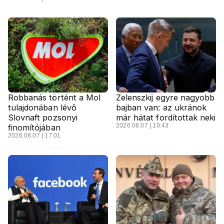
Robbanás történt a Mol
Zelenszkij egyre nagyobb
tulajdonában lévő
bajban van: az ukránok
Slovnaft pozsonyi
már hátat fordítottak neki
2026.08.07 | 10:43
finomítójában
2026.08.07 | 17:01