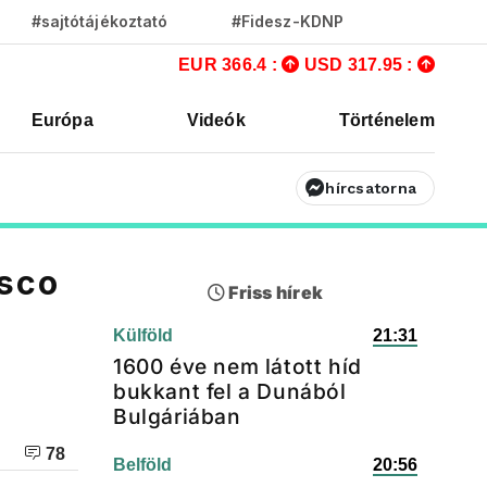
#sajtótájékoztató
#Fidesz-KDNP
EUR 366.4 :
USD 317.95 :
Európa
Videók
Történelem
hírcsatorna
esco
Friss hírek
Külföld
21:31
1600 éve nem látott híd
bukkant fel a Dunából
Bulgáriában
78
Belföld
20:56