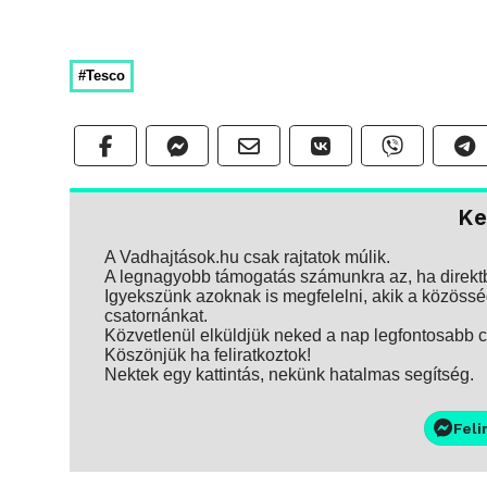
#Tesco
Ke
A Vadhajtások.hu csak rajtatok múlik.
A legnagyobb támogatás számunkra az, ha direktbe
Igyekszünk azoknak is megfelelni, akik a közösség
csatornánkat.
Közvetlenül elküldjük neked a nap legfontosabb ci
Köszönjük ha feliratkoztok!
Nektek egy kattintás, nekünk hatalmas segítség.
Feli