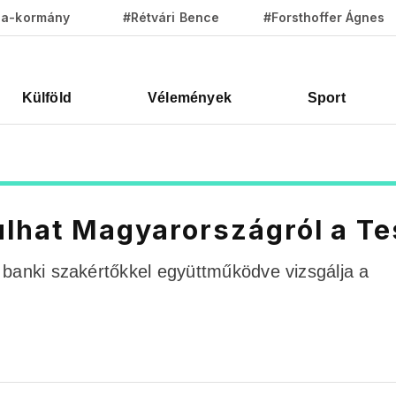
za-kormány
#Rétvári Bence
#Forsthoffer Ágnes
Külföld
Vélemények
Sport
ulhat Magyarországról a T
 banki szakértőkkel együttműködve vizsgálja a