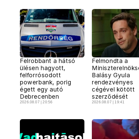
Felrobbant a hátsó
Felmondta a
ülésen hagyott,
Miniszterelnöks
felforrósodott
Balásy Gyula
powerbank, porig
rendezvényes
égett egy autó
cégével kötött
Debrecenben
szerződését
2026.08.07 | 20:56
2026.08.07 | 19:41