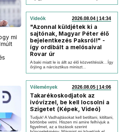
Videók
2026.08.04 | 14:34
"Azonnal küldjétek ki a
sajtónak, Magyar Péter élő
ogy mi
bejelentkezés Paksról!" -
lmúlt
így ordibált a melósaival
Rovar úr
és
A baki miatt le is állt az élő közvetítésük…Így
őrjöng a nárcisztikus miniszt...
Vélemények
2026.08.05 | 14:06
Takarékoskodjatok az
ivóvízzel, be kell locsolni a
Szigetet (Képek, Videó)
Tudjuk! A Vadhajtásokat kell betiltani, kitiltani,
börtönbe vetni. Hiszen mi amire felhívjuk a
figyelmet, az a tiszások szerint
bűncselekmény. Mármint mi követünk el