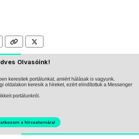
dves Olvasóink!
n keresitek portálunkat, amiért hálásak is vagyunk.
i oldalakon keresik a híreket, ezért elindítottuk a Messenger
kkeit portálunkról.
ratkozom a hírcsatornára!