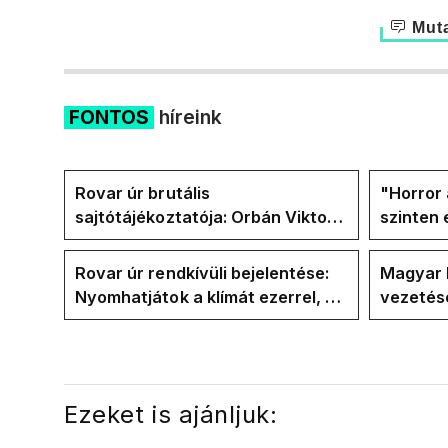
Muta
FONTOS
híreink
Rovar úr brutális
"Horror 
sajtótájékoztatója: Orbán Viktor
szinten 
és a Vadhajtások a felelős a
Faceboo
kialakult helyzetért
Tiszáso
Rovar úr rendkívüli bejelentése:
Magyar 
Nyomhatjátok a klímát ezerrel, a
vezetésé
hűtőket letekerhetitek, vége az
Internat
energiaválságnak
Ezeket is ajánljuk: