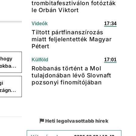
trombitafesztiválon fotózták
le Orbán Viktort
Videók
17:34
Tiltott pártfinanszírozás
miatt feljelentették Magyar
Pétert
, hogy
Külföld
17:01
pokban
Robbanás történt a Mol
tulajdonában lévő Slovnaft
pozsonyi finomítójában
gi
szágnak
Heti legolvasottabb hírek