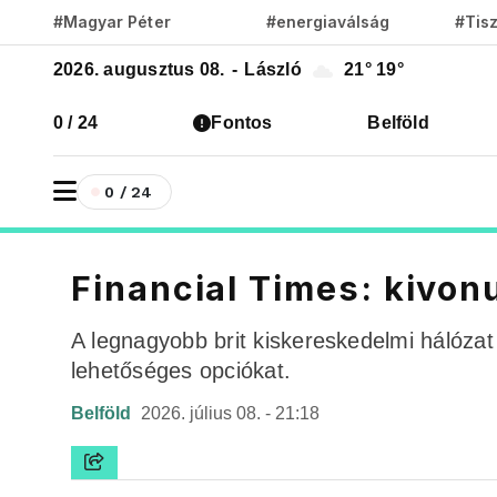
#Magyar Péter
#energiaválság
#Tis
2026. augusztus 08.
-
László
21°
19°
0 / 24
Fontos
Belföld
0 / 24
Financial Times: kivon
A legnagyobb brit kiskereskedelmi hálózat
lehetőséges opciókat.
Belföld
2026. július 08. - 21:18