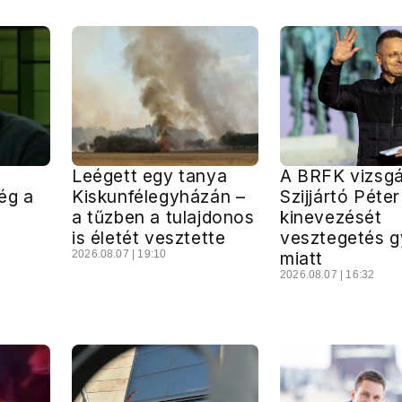
Leégett egy tanya
A BRFK vizsgá
ég a
Kiskunfélegyházán –
Szijjártó Péte
a tűzben a tulajdonos
kinevezését
is életét vesztette
vesztegetés g
2026.08.07 | 19:10
miatt
2026.08.07 | 16:32