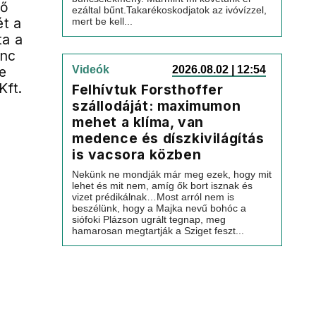
ső
ezáltal bűnt.Takarékoskodjatok az ivóvízzel,
t a
mert be kell...
ta a
inc
e
Videók
2026.08.02 | 12:54
Kft.
Felhívtuk Forsthoffer
szállodáját: maximumon
mehet a klíma, van
medence és díszkivilágítás
is vacsora közben
Nekünk ne mondják már meg ezek, hogy mit
lehet és mit nem, amíg ők bort isznak és
vizet prédikálnak…Most arról nem is
beszélünk, hogy a Majka nevű bohóc a
siófoki Plázson ugrált tegnap, meg
hamarosan megtartják a Sziget feszt...