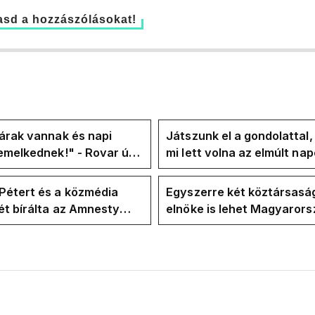
sd a hozzászólásokat!
árak vannak és napi
Játszunk el a gondolattal
emelkednek!" - Rovar úr
mi lett volna az elmúlt na
k-oldalán lázadnak a
rezsicsökkentés nélkül
k
Pétert és a közmédia
Egyszerre két köztársasá
t bírálta az Amnesty
elnöke is lehet Magyaror
ional a Klubrádióban
jövő hétre