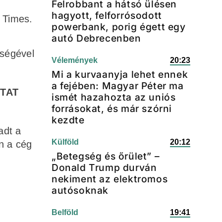
Felrobbant a hátsó ülésen
hagyott, felforrósodott
l Times.
powerbank, porig égett egy
autó Debrecenben
ységével
Vélemények
20:23
Mi a kurvaanyja lehet ennek
a fejében: Magyar Péter ma
TAT
ismét hazahozta az uniós
forrásokat, és már szórni
kezdte
adt a
Külföld
20:12
n a cég
„Betegség és őrület” –
Donald Trump durván
nekiment az elektromos
autósoknak
Belföld
19:41