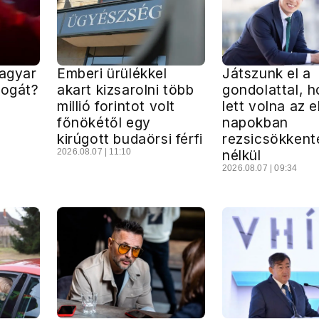
Magyar
Emberi ürülékkel
Játszunk el a
jogát?
akart kizsarolni több
gondolattal, h
millió forintot volt
lett volna az e
főnökétől egy
napokban
kirúgott budaörsi férfi
rezsicsökkent
2026.08.07 | 11:10
nélkül
2026.08.07 | 09:34