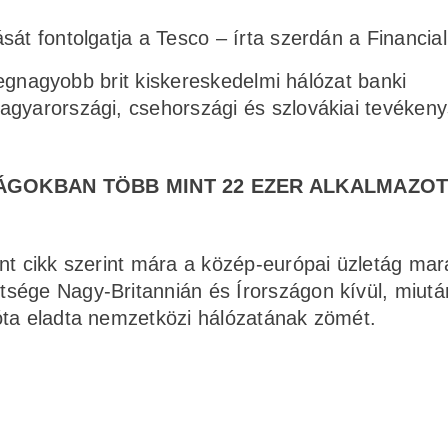
sát fontolgatja a Tesco – írta szerdán a Financia
 legnagyobb brit kiskereskedelmi hálózat banki
agyarországi, csehországi és szlovákiai tevéken
ÁGOKBAN TÖBB MINT 22 EZER ALKALMAZOT
nt cikk szerint mára a közép-európai üzletág mar
sége Nagy-Britannián és Írországon kívül, miutá
óta eladta nemzetközi hálózatának zömét.