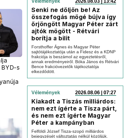
Vélemények
2026.08.03 | 13:42
Senki ne dőljön be! Az
összefogás mögé bújva így
őrjöngött Magyar Péter zárt
ajtók mögött - Rétvári
borítja a bilit
Forsthoffer Ágnes és Magyar Péter
sajtótájékoztatója után a Fidesz és a KDNP
frakciója is beszámol az egyeztetésről,
lja
annak eredményeiről. Bóka János és Rétvári
r BYD-s
Bence frakcióvezetők tájékoztatója
elkezdődött.
yanúja
Vélemények
2026.08.06 | 07:27
Kiakadt a Tiszás milliárdos:
nem ezt ígérte a Tisza párt,
és nem ezt ígérte Magyar
Péter a kampányban
Felföldi József Tisza-szopó milliárdos
bejegyzését változtatás nélkül közöljük.