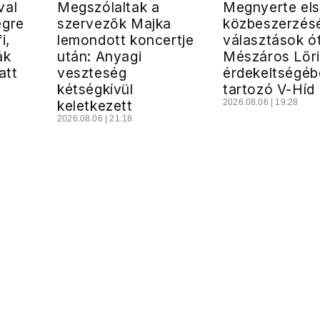
val
Megszólaltak a
Megnyerte el
égre
szervezők Majka
közbeszerzésé
i,
lemondott koncertje
választások ó
ák
után: Anyagi
Mészáros Lőr
att
veszteség
érdekeltségéb
kétségkívül
tartozó V-Híd 
keletkezett
2026.08.06 | 19:28
2026.08.06 | 21:18