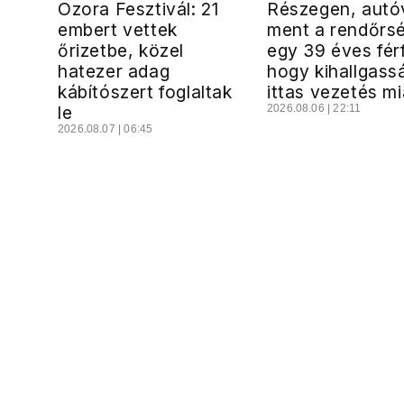
Ozora Fesztivál: 21
Részegen, autó
embert vettek
ment a rendőrs
őrizetbe, közel
egy 39 éves férf
hatezer adag
hogy kihallgass
kábítószert foglaltak
ittas vezetés mi
le
2026.08.06 | 22:11
2026.08.07 | 06:45