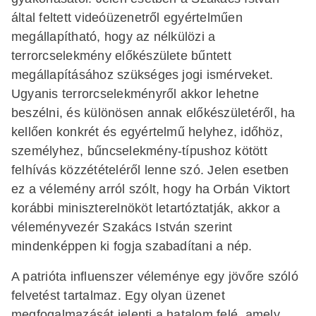
által feltett videóüzenetről egyértelműen
megállapítható, hogy az nélkülözi a
terrorcselekmény előkészülete bűntett
megállapításához szükséges jogi ismérveket.
Ugyanis terrorcselekményről akkor lehetne
beszélni, és különösen annak előkészületéről, ha
kellően konkrét és egyértelmű helyhez, időhöz,
személyhez, bűncselekmény-típushoz kötött
felhívás közzétételéről lenne szó. Jelen esetben
ez a vélemény arról szólt, hogy ha Orbán Viktort
korábbi miniszterelnököt letartóztatják, akkor a
véleményvezér Szakács István szerint
mindenképpen ki fogja szabadítani a nép.
A patrióta influenszer véleménye egy jövőre szóló
felvetést tartalmaz. Egy olyan üzenet
megfogalmazását jelenti a hatalom felé, amely