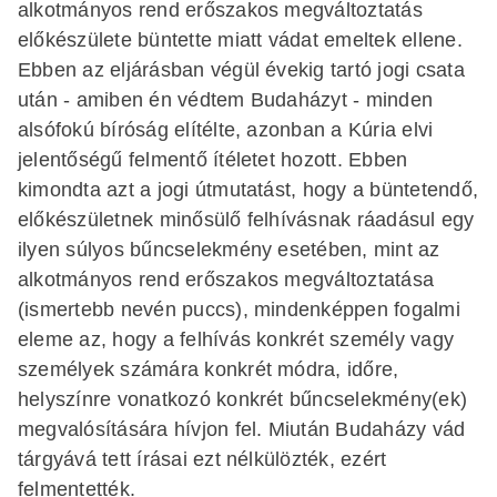
alkotmányos rend erőszakos megváltoztatás
előkészülete büntette miatt vádat emeltek ellene.
Ebben az eljárásban végül évekig tartó jogi csata
után - amiben én védtem Budaházyt - minden
alsófokú bíróság elítélte, azonban a Kúria elvi
jelentőségű felmentő ítéletet hozott. Ebben
kimondta azt a jogi útmutatást, hogy a büntetendő,
előkészületnek minősülő felhívásnak ráadásul egy
ilyen súlyos bűncselekmény esetében, mint az
alkotmányos rend erőszakos megváltoztatása
(ismertebb nevén puccs), mindenképpen fogalmi
eleme az, hogy a felhívás konkrét személy vagy
személyek számára konkrét módra, időre,
helyszínre vonatkozó konkrét bűncselekmény(ek)
megvalósítására hívjon fel. Miután Budaházy vád
tárgyává tett írásai ezt nélkülözték, ezért
felmentették.