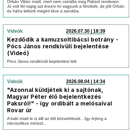
Orbán Viktor miatt, mert nem csinálta meg Paksot rendesen.
Jó volt fél napig azt érezni mi vagyunk a főnökök, de jött Orbán
és hátra lettünk megint téve a sarokba.
Videók
2026.07.30 | 18:39
Kezdődik a kamuzsoltibácsi botrány -
Pócs János rendkívüli bejelentése
(Videó)
Pócs János rendkívüli bejelentést tett:
Videók
2026.08.04 | 14:34
"Azonnal küldjétek ki a sajtónak,
Magyar Péter élő bejelentkezés
Paksról!" - így ordibált a melósaival
Rovar úr
A baki miatt le is állt az élő közvetítésük…Így őrjöng a
nárcisztikus miniszt...