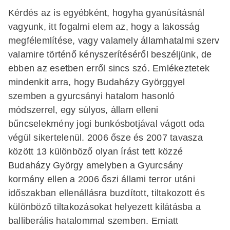
Kérdés az is egyébként, hogyha gyanúsításnál
vagyunk, itt fogalmi elem az, hogy a lakosság
megfélemlítése, vagy valamely államhatalmi szerv
valamire történő kényszerítéséről beszéljünk, de
ebben az esetben erről sincs szó. Emlékeztetek
mindenkit arra, hogy Budaházy Györggyel
szemben a gyurcsányi hatalom hasonló
módszerrel, egy súlyos, állam elleni
bűncselekmény jogi bunkósbotjával vágott oda
végül sikertelenül. 2006 ősze és 2007 tavasza
között 13 különböző olyan írást tett közzé
Budaházy György amelyben a Gyurcsány
kormány ellen a 2006 őszi állami terror utáni
időszakban ellenállásra buzdított, tiltakozott és
különböző tiltakozásokat helyezett kilátásba a
balliberális hatalommal szemben. Emiatt