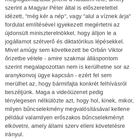
szerint a Magyar Péter által is előszeretettel
idézett, "még kér a nép", vagy "alul a víznek árja"
fordulat említésével igyekezett megértetni az
újdonsült miniszterelnökkel, hogy álljon le a
jogállamot szétverő és diktatórikus lépésekkel.
Mivel amúgy sem következett be Orbán Viktor
őrizetbe vétele - amire szakmai álláspontom
szerint megalapozottan nem is kerülhetne sor az
aranykonvoj ügye kapcsán - ezért fel sem
merülhet az, hogy bármifajta konkrét felhívásról
beszéljünk. Maga a videóüzenet pedig
ténylegesen nélkülözte azt, hogy hol, kinek, mikor,
milyen bűncselekmény megvalósításával kellene
például valamilyen erőszakos bűncselekményt
elkövetni, amely állami szerv elleni követelésre
irányul.