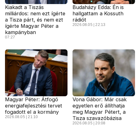
Kiakadt a Tiszás
Budaházy Edda: Én is
milliárdos: nem ezt ígérte
hallgattam a Kossuth
a Tisza párt, és nem ezt
rádiót
2026.08.05 | 22:13
ígérte Magyar Péter a
kampányban
07:27
Magyar Péter: Átfogó
Vona Gábor: Már csak
energiafejlesztési tervet
egyetlen erő állíthatja
fogadott el a kormány
meg Magyar Pétert, a
2026.08.05 | 21:10
Tisza szavazóbázisa
2026.08.05 | 20:08