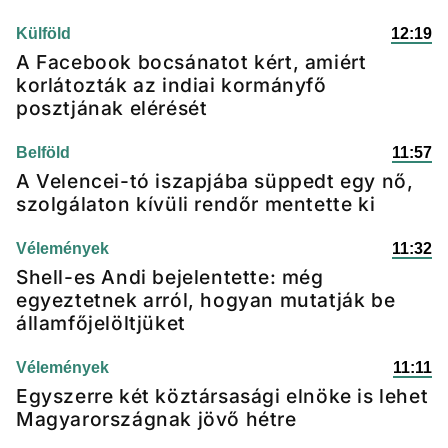
Külföld
12:19
A Facebook bocsánatot kért, amiért
korlátozták az indiai kormányfő
posztjának elérését
Belföld
11:57
A Velencei-tó iszapjába süppedt egy nő,
szolgálaton kívüli rendőr mentette ki
Vélemények
11:32
Shell-es Andi bejelentette: még
egyeztetnek arról, hogyan mutatják be
államfőjelöltjüket
Vélemények
11:11
Egyszerre két köztársasági elnöke is lehet
Magyarországnak jövő hétre