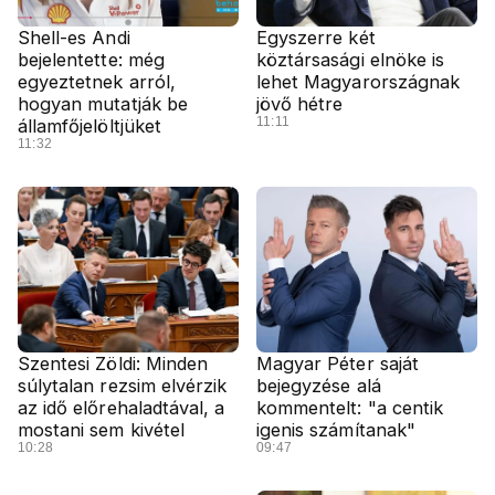
Shell-es Andi
Egyszerre két
bejelentette: még
köztársasági elnöke is
egyeztetnek arról,
lehet Magyarországnak
hogyan mutatják be
jövő hétre
11:11
államfőjelöltjüket
11:32
Szentesi Zöldi: Minden
Magyar Péter saját
súlytalan rezsim elvérzik
bejegyzése alá
az idő előrehaladtával, a
kommentelt: "a centik
mostani sem kivétel
igenis számítanak"
10:28
09:47