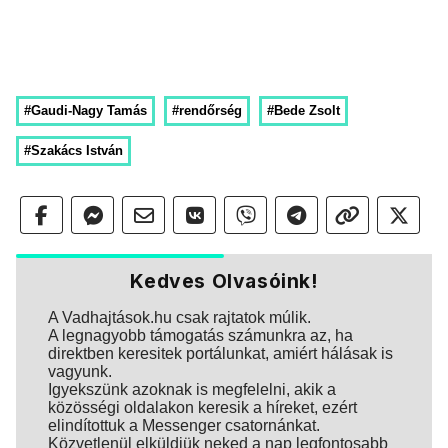
#Gaudi-Nagy Tamás
#rendőrség
#Bede Zsolt
#Szakács István
Kedves Olvasóink!
A Vadhajtások.hu csak rajtatok múlik.
A legnagyobb támogatás számunkra az, ha
direktben keresitek portálunkat, amiért hálásak is
vagyunk.
Igyekszünk azoknak is megfelelni, akik a
közösségi oldalakon keresik a híreket, ezért
elindítottuk a Messenger csatornánkat.
Közvetlenül elküldjük neked a nap legfontosabb