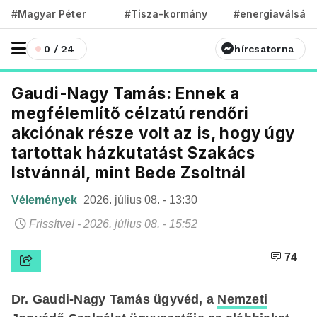
#Magyar Péter
#Tisza-kormány
#energiaválság
0 / 24
hírcsatorna
Gaudi-Nagy Tamás: Ennek a
megfélemlítő célzatú rendőri
akciónak része volt az is, hogy úgy
tartottak házkutatást Szakács
Istvánnál, mint Bede Zsoltnál
Vélemények
2026. július 08. - 13:30
Frissítve! - 2026. július 08. - 15:52
74
Dr. Gaudi-Nagy Tamás ügyvéd, a
Nemzeti