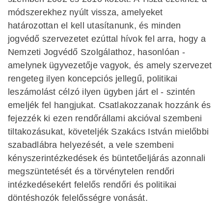
módszerekhez nyúlt vissza, amelyeket
határozottan el kell utasítanunk, és minden
jogvédő szervezetet ezúttal hívok fel arra, hogy a
Nemzeti Jogvédő Szolgálathoz, hasonlóan -
amelynek ügyvezetője vagyok, és amely szervezet
rengeteg ilyen koncepciós jellegű, politikai
leszámolást célzó ilyen ügyben járt el - szintén
emeljék fel hangjukat. Csatlakozzanak hozzánk és
fejezzék ki ezen rendőrállami akcióval szembeni
tiltakozásukat, követeljék Szakács István mielőbbi
szabadlábra helyezését, a vele szembeni
kényszerintézkedések és büntetőeljárás azonnali
megszüntetését és a törvénytelen rendőri
intézkedésekért felelős rendőri és politikai
döntéshozók felelősségre vonását.