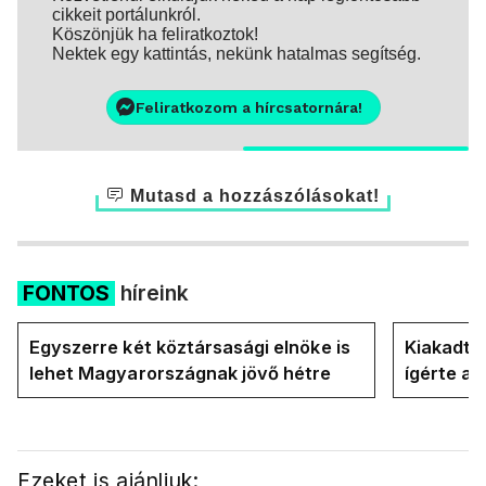
cikkeit portálunkról.
Köszönjük ha feliratkoztok!
Nektek egy kattintás, nekünk hatalmas segítség.
Feliratkozom a hírcsatornára!
Mutasd a hozzászólásokat!
FONTOS
híreink
Egyszerre két köztársasági elnöke is
Kiakadt a
lehet Magyarországnak jövő hétre
ígérte a 
Magyar P
Ezeket is ajánljuk: