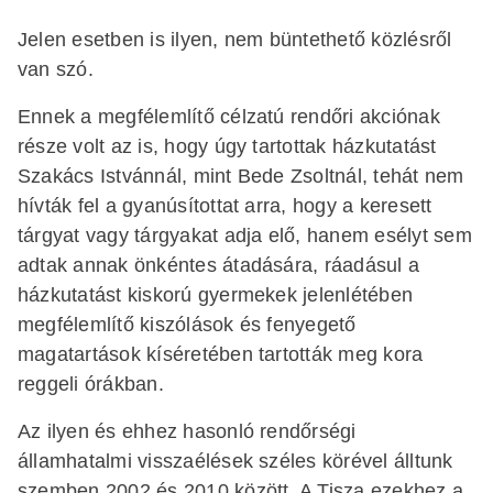
Jelen esetben is ilyen, nem büntethető közlésről
van szó.
Ennek a megfélemlítő célzatú rendőri akciónak
része volt az is, hogy úgy tartottak házkutatást
Szakács Istvánnál, mint Bede Zsoltnál, tehát nem
hívták fel a gyanúsítottat arra, hogy a keresett
tárgyat vagy tárgyakat adja elő, hanem esélyt sem
adtak annak önkéntes átadására, ráadásul a
házkutatást kiskorú gyermekek jelenlétében
megfélemlítő kiszólások és fenyegető
magatartások kíséretében tartották meg kora
reggeli órákban.
Az ilyen és ehhez hasonló rendőrségi
államhatalmi visszaélések széles körével álltunk
szemben 2002 és 2010 között. A Tisza ezekhez a