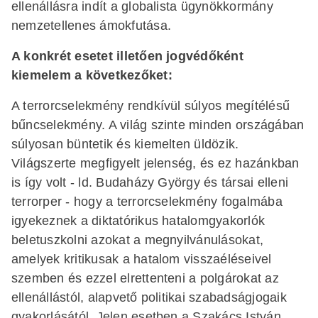
ellenállásra indít a globalista ügynökkormány
nemzetellenes ámokfutása.
A konkrét esetet illetően jogvédőként
kiemelem a következőket:
A terrorcselekmény rendkívül súlyos megítélésű
bűncselekmény. A világ szinte minden országában
súlyosan büntetik és kiemelten üldözik.
Világszerte megfigyelt jelenség, és ez hazánkban
is így volt - ld. Budaházy György és társai elleni
terrorper - hogy a terrorcselekmény fogalmába
igyekeznek a diktatórikus hatalomgyakorlók
beletuszkolni azokat a megnyilvánulásokat,
amelyek kritikusak a hatalom visszaéléseivel
szemben és ezzel elrettenteni a polgárokat az
ellenállástól, alapvető politikai szabadságjogaik
gyakorlásától. Jelen esetben a Szakács István