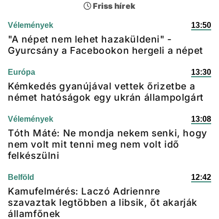
Friss hírek
Vélemények
13:50
"A népet nem lehet hazaküldeni" -
Gyurcsány a Facebookon hergeli a népet
Európa
13:30
Kémkedés gyanújával vettek őrizetbe a
német hatóságok egy ukrán állampolgárt
Vélemények
13:08
Tóth Máté: Ne mondja nekem senki, hogy
nem volt mit tenni meg nem volt idő
felkészülni
Belföld
12:42
Kamufelmérés: Laczó Adriennre
szavaztak legtöbben a libsik, őt akarják
államfőnek