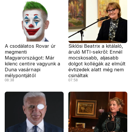
A csodálatos Rovar úr
Siklósi Beatrix a kitálaló,
megmenti
áruló MTI-sekről: Ennél
Magyarországot: Már
mocskosabb, aljasabb
kilenc centire vagyunk a
dolgot kollégák az elmúlt
Duna vasárnapi
évtizedek alatt még nem
mélypontjától
csináltak
08:38
07:58