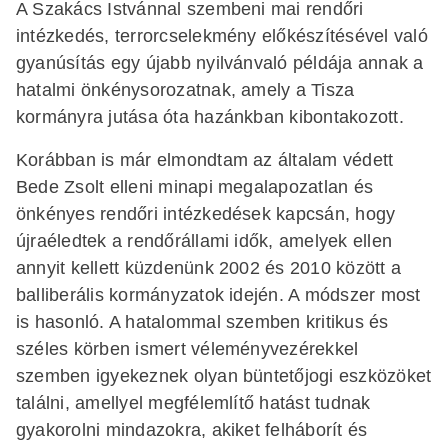
A Szakács Istvánnal szembeni mai rendőri
intézkedés, terrorcselekmény előkészítésével való
gyanúsítás egy újabb nyilvánvaló példája annak a
hatalmi önkénysorozatnak, amely a Tisza
kormányra jutása óta hazánkban kibontakozott.
Korábban is már elmondtam az általam védett
Bede Zsolt elleni minapi megalapozatlan és
önkényes rendőri intézkedések kapcsán, hogy
újraéledtek a rendőrállami idők, amelyek ellen
annyit kellett küzdenünk 2002 és 2010 között a
balliberális kormányzatok idején. A módszer most
is hasonló. A hatalommal szemben kritikus és
széles körben ismert véleményvezérekkel
szemben igyekeznek olyan büntetőjogi eszközöket
találni, amellyel megfélemlítő hatást tudnak
gyakorolni mindazokra, akiket felháborít és