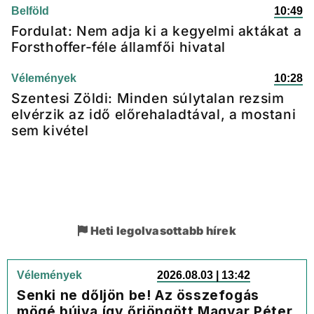
Belföld
10:49
Fordulat: Nem adja ki a kegyelmi aktákat a
Forsthoffer-féle államfői hivatal
Vélemények
10:28
Szentesi Zöldi: Minden súlytalan rezsim
elvérzik az idő előrehaladtával, a mostani
sem kivétel
Heti legolvasottabb hírek
Vélemények
2026.08.03 | 13:42
Senki ne dőljön be! Az összefogás
mögé bújva így őrjöngött Magyar Péter