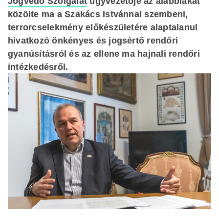
Jogvédő Szolgálat
ügyvezetője az alábbiakat
közölte ma a Szakács Istvánnal szembeni,
terrorcselekmény előkészületére alaptalanul
hivatkozó önkényes és jogsértő rendőri
gyanúsításról és az ellene ma hajnali rendőri
intézkedésről.