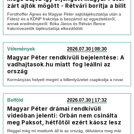
zárt ajtók mögött - Rétvári borítja a bilit
Forsthoffer Ágnes és Magyar Péter sajtótájékoztatója után a
Fidesz és a KDNP frakciója is beszámol az egyeztetésről,
annak eredményeiről. Bóka János és Rétvári Bence
frakcióvezetők tájékoztatója elkezdődött.
Vélemények
2026.07.30 | 08:30
Magyar Péter rendkívüli bejelentése: A
vadhajtasok.hu miatt fog leállni az
ország
Kormányzás helyett megint a billentyűzetet csapkodja a rovar.
Belföld
2026.07.30 | 17:32
Magyar Péter drámai rendkívüli
videóban jelenti: Orbán nem csinálta
meg Paksot, hétfőtől ezért káosz lesz
Reggel még mi miattunk áll le az ország, délutánra meg már