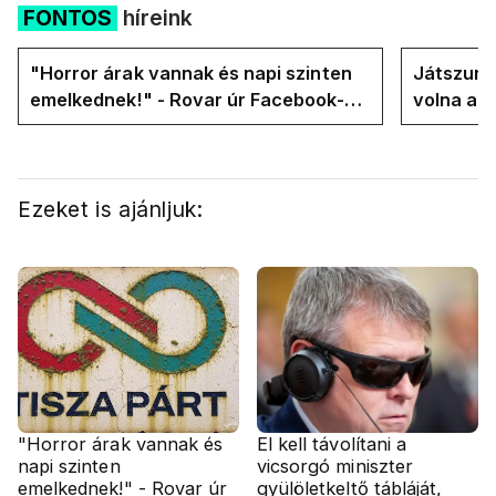
FONTOS
híreink
"Horror árak vannak és napi szinten
Játszunk 
emelkednek!" - Rovar úr Facebook-
volna az
oldalán lázadnak a Tiszások
rezsicsök
Ezeket is ajánljuk:
"Horror árak vannak és
El kell távolítani a
napi szinten
vicsorgó miniszter
emelkednek!" - Rovar úr
gyülöletkeltő tábláját,