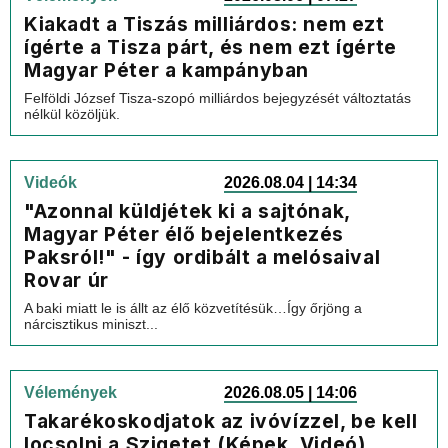
Kiakadt a Tiszás milliárdos: nem ezt
ígérte a Tisza párt, és nem ezt ígérte
Magyar Péter a kampányban
Felföldi József Tisza-szopó milliárdos bejegyzését változtatás
nélkül közöljük.
Videók
2026.08.04 | 14:34
"Azonnal küldjétek ki a sajtónak,
Magyar Péter élő bejelentkezés
Paksról!" - így ordibált a melósaival
Rovar úr
A baki miatt le is állt az élő közvetítésük…Így őrjöng a
nárcisztikus miniszt...
Vélemények
2026.08.05 | 14:06
Takarékoskodjatok az ivóvízzel, be kell
locsolni a Szigetet (Képek, Videó)