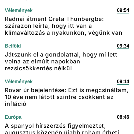
Vélemények
09:54
Radnai átment Greta Thunbergbe:
szárazon leírta, hogy itt van a
klímaváltozás a nyakunkon, végünk van
Belföld
09:34
Játszunk el a gondolattal, hogy mi lett
volna az elmúlt napokban
rezsicsökkentés nélkül
Vélemények
09:14
Rovar úr bejelentése: Ezt is megcsináltam,
10 éve nem látott szintre csökkent az
infláció
Európa
08:46
A spanyol hírszerzés figyelmeztet,
augusztus közepén újabb roham érheti