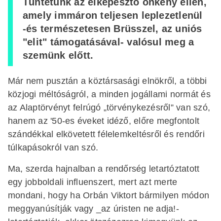
Tüntetünk az elképesztő önkény ellen,
amely immáron teljesen leplezetlenül
-és természetesen Brüsszel, az uniós
"elit" támogatásával- valósul meg a
szemünk előtt.
Már nem pusztán a köztársasági elnökről, a többi
közjogi méltóságról, a minden jogállami normát és
az Alaptörvényt felrúgó „törvénykezésről” van szó,
hanem az '50-es éveket idéző, előre megfontolt
szándékkal elkövetett félelemkeltésről és rendőri
túlkapásokról van szó.
Ma, szerda hajnalban a rendőrség letartóztatott
egy jobboldali influenszert, mert azt merte
mondani, hogy ha Orbán Viktort bármilyen módon
meggyanúsítják vagy _az úristen ne adja!-