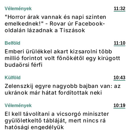
Vélemények
11:32
"Horror árak vannak és napi szinten
emelkednek!" - Rovar úr Facebook-
oldalán lázadnak a Tiszások
Belföld
11:10
Emberi ürülékkel akart kizsarolni több
millió forintot volt főnökétől egy kirúgott
budaörsi férfi
Külföld
10:43
Zelenszkij egyre nagyobb bajban van: az
ukránok már hátat fordítottak neki
Vélemények
10:19
El kell távolítani a vicsorgó miniszter
gyülöletkeltő tábláját, mert nincs rá
hatósági engedélyük