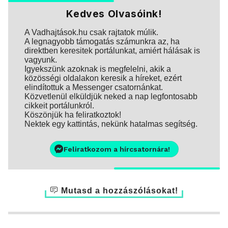
Kedves Olvasóink!
A Vadhajtások.hu csak rajtatok múlik.
A legnagyobb támogatás számunkra az, ha
direktben keresitek portálunkat, amiért hálásak is
vagyunk.
Igyekszünk azoknak is megfelelni, akik a
közösségi oldalakon keresik a híreket, ezért
elindítottuk a Messenger csatornánkat.
Közvetlenül elküldjük neked a nap legfontosabb
cikkeit portálunkról.
Köszönjük ha feliratkoztok!
Nektek egy kattintás, nekünk hatalmas segítség.
Feliratkozom a hírcsatornára!
Mutasd a hozzászólásokat!