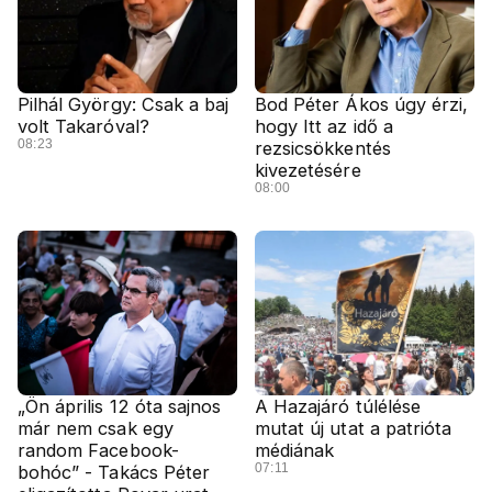
Pilhál György: Csak a baj
Bod Péter Ákos úgy érzi,
volt Takaróval?
hogy Itt az idő a
08:23
rezsicsökkentés
kivezetésére
08:00
„Ön április 12 óta sajnos
A Hazajáró túlélése
már nem csak egy
mutat új utat a patrióta
random Facebook-
médiának
07:11
bohóc” - Takács Péter