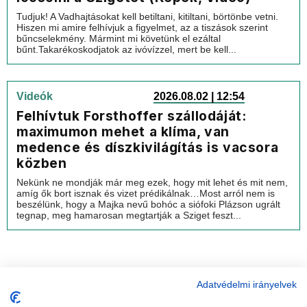
Tudjuk! A Vadhajtásokat kell betiltani, kitiltani, börtönbe vetni.
Hiszen mi amire felhívjuk a figyelmet, az a tiszások szerint
bűncselekmény. Mármint mi követünk el ezáltal
bűnt.Takarékoskodjatok az ivóvízzel, mert be kell...
Videók
2026.08.02 | 12:54
Felhívtuk Forsthoffer szállodáját:
maximumon mehet a klíma, van
medence és díszkivilágítás is vacsora
közben
Nekünk ne mondják már meg ezek, hogy mit lehet és mit nem,
amíg ők bort isznak és vizet prédikálnak…Most arról nem is
beszélünk, hogy a Majka nevű bohóc a siófoki Plázson ugrált
tegnap, meg hamarosan megtartják a Sziget feszt...
Adatvédelmi irányelvek