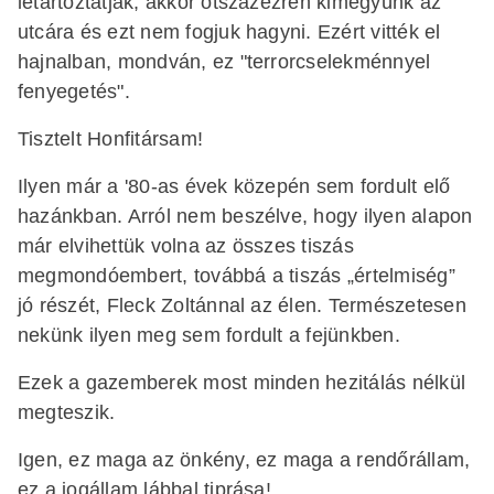
letartóztatják, akkor ötszázezren kimegyünk az
utcára és ezt nem fogjuk hagyni. Ezért vitték el
hajnalban, mondván, ez "terrorcselekménnyel
fenyegetés".
Tisztelt Honfitársam!
Ilyen már a '80-as évek közepén sem fordult elő
hazánkban. Arról nem beszélve, hogy ilyen alapon
már elvihettük volna az összes tiszás
megmondóembert, továbbá a tiszás „értelmiség”
jó részét, Fleck Zoltánnal az élen. Természetesen
nekünk ilyen meg sem fordult a fejünkben.
Ezek a gazemberek most minden hezitálás nélkül
megteszik.
Igen, ez maga az önkény, ez maga a rendőrállam,
ez a jogállam lábbal tiprása!