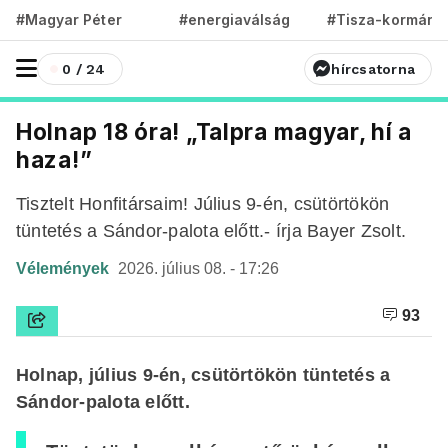
#Magyar Péter
#energiaválság
#Tisza-kormány
0 / 24
hírcsatorna
Holnap 18 óra! „Talpra magyar, hí a
haza!”
Tisztelt Honfitársaim! Július 9-én, csütörtökön
tüntetés a Sándor-palota előtt.- írja Bayer Zsolt.
Vélemények
2026. július 08. - 17:26
93
Holnap, július 9-én, csütörtökön tüntetés a
Sándor-palota előtt.