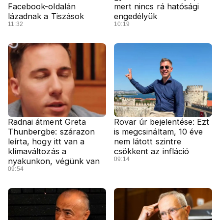
Facebook-oldalán
mert nincs rá hatósági
lázadnak a Tiszások
engedélyük
11:32
10:19
Radnai átment Greta
Rovar úr bejelentése: Ezt
Thunbergbe: szárazon
is megcsináltam, 10 éve
leírta, hogy itt van a
nem látott szintre
klímaváltozás a
csökkent az infláció
09:14
nyakunkon, végünk van
09:54