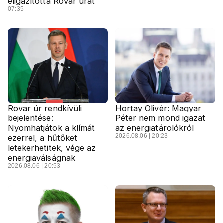
eligazította Rovar urat
07:35
Rovar úr rendkívüli
Hortay Olivér: Magyar
bejelentése:
Péter nem mond igazat
Nyomhatjátok a klímát
az energiatárolókról
2026.08.06 | 20:23
ezerrel, a hűtőket
letekerhetitek, vége az
energiaválságnak
2026.08.06 | 20:53