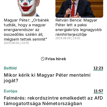
Magyar Péter: „Orbánék
Rétvári Bence: Magyar
tudták, hogy a magyar
Péter lett a paksi
energiarendszer az
energiakrízis legnagyobb
összedőlés szélén áll,
rémhírterjesztője
2026.08.06 | 19:01
mégsem tettek semmit”
2026.08.06 | 19:55
Friss hírek
Belföld
12:23
Mikor kérik ki Magyar Péter mentelmi
jogát?
Európa
11:57
Felmérés: rekordszintre emelkedett az AfD
támogatottsága Németországban