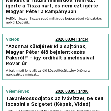
Kiakadt a Tiszás milliárdos: nem ezt
ígérte a Tisza párt, és nem ezt ígérte
Magyar Péter a kampányban
Felföldi József Tisza-szopó milliárdos bejegyzését változtatás
nélkül közöljük.
Videók
2026.08.04 | 14:34
"Azonnal küldjétek ki a sajtónak,
Magyar Péter élő bejelentkezés
Paksról!" - így ordibált a melósaival
Rovar úr
A baki miatt le is állt az élő közvetítésük…Így őrjöng a
nárcisztikus miniszt...
Vélemények
2026.08.05 | 14:06
Takarékoskodjatok az ivóvízzel, be kell
locsolni a Szigetet (Képek, Videó)