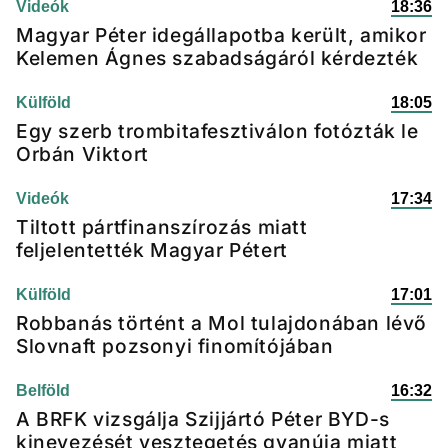
Videók
18:36
Magyar Péter idegállapotba került, amikor
Kelemen Ágnes szabadságáról kérdezték
Külföld
18:05
Egy szerb trombitafesztiválon fotózták le
Orbán Viktort
Videók
17:34
Tiltott pártfinanszírozás miatt
feljelentették Magyar Pétert
Külföld
17:01
Robbanás történt a Mol tulajdonában lévő
Slovnaft pozsonyi finomítójában
Belföld
16:32
A BRFK vizsgálja Szijjártó Péter BYD-s
kinevezését vesztegetés gyanúja miatt