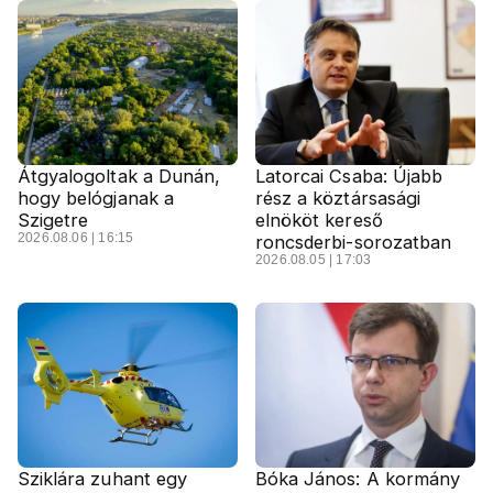
Átgyalogoltak a Dunán,
Latorcai Csaba: Újabb
hogy belógjanak a
rész a köztársasági
Szigetre
elnököt kereső
2026.08.06 | 16:15
roncsderbi-sorozatban
2026.08.05 | 17:03
Sziklára zuhant egy
Bóka János: A kormány