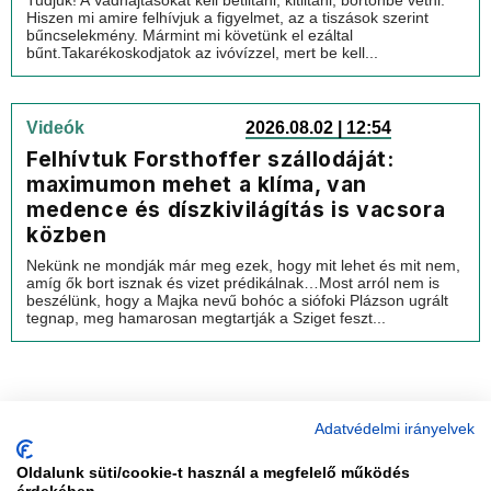
Tudjuk! A Vadhajtásokat kell betiltani, kitiltani, börtönbe vetni.
Hiszen mi amire felhívjuk a figyelmet, az a tiszások szerint
bűncselekmény. Mármint mi követünk el ezáltal
bűnt.Takarékoskodjatok az ivóvízzel, mert be kell...
Videók
2026.08.02 | 12:54
Felhívtuk Forsthoffer szállodáját:
maximumon mehet a klíma, van
medence és díszkivilágítás is vacsora
közben
Nekünk ne mondják már meg ezek, hogy mit lehet és mit nem,
amíg ők bort isznak és vizet prédikálnak…Most arról nem is
beszélünk, hogy a Majka nevű bohóc a siófoki Plázson ugrált
tegnap, meg hamarosan megtartják a Sziget feszt...
Adatvédelmi irányelvek
Oldalunk süti/cookie-t használ a megfelelő működés