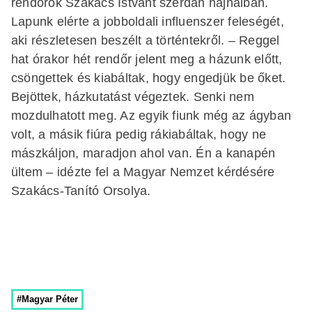
rendőrök Szakács Istvánt szerdán hajnalban.
Lapunk elérte a jobboldali influenszer feleségét,
aki részletesen beszélt a történtekről. – Reggel
hat órakor hét rendőr jelent meg a házunk előtt,
csöngettek és kiabáltak, hogy engedjük be őket.
Bejöttek, házkutatást végeztek. Senki nem
mozdulhatott meg. Az egyik fiunk még az ágyban
volt, a másik fiúra pedig rákiabáltak, hogy ne
mászkáljon, maradjon ahol van. Én a kanapén
ültem – idézte fel a Magyar Nemzet kérdésére
Szakács-Tanító Orsolya.
#Magyar Péter