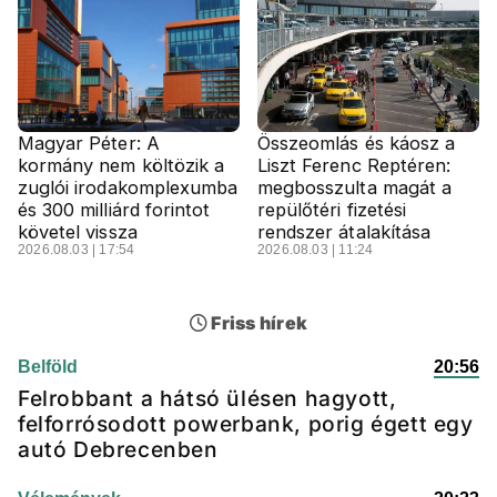
Magyar Péter: A
Összeomlás és káosz a
kormány nem költözik a
Liszt Ferenc Reptéren:
zuglói irodakomplexumba
megbosszulta magát a
és 300 milliárd forintot
repülőtéri fizetési
követel vissza
rendszer átalakítása
2026.08.03 | 17:54
2026.08.03 | 11:24
Friss hírek
Belföld
20:56
Felrobbant a hátsó ülésen hagyott,
felforrósodott powerbank, porig égett egy
autó Debrecenben