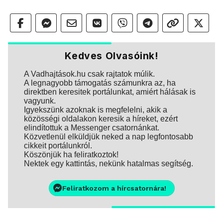
Kedves Olvasóink!
A Vadhajtások.hu csak rajtatok múlik.
A legnagyobb támogatás számunkra az, ha
direktben keresitek portálunkat, amiért hálásak is
vagyunk.
Igyekszünk azoknak is megfelelni, akik a
közösségi oldalakon keresik a híreket, ezért
elindítottuk a Messenger csatornánkat.
Közvetlenül elküldjük neked a nap legfontosabb
cikkeit portálunkról.
Köszönjük ha feliratkoztok!
Nektek egy kattintás, nekünk hatalmas segítség.
Feliratkozom a hírcsatornára!