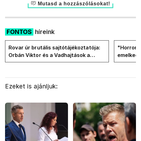
Mutasd a hozzászólásokat!
FONTOS
híreink
Rovar úr brutális sajtótájékoztatója:
"Horror á
Orbán Viktor és a Vadhajtások a
emelkedn
felelős a kialakult helyzetért
oldalán l
Ezeket is ajánljuk: