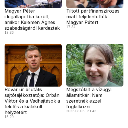
Magyar Péter
Tiltott pártfinanszírozás
idegállapotba került,
miatt feljelentették
amikor Kelemen Ágnes
Magyar Pétert
17:34
szabadságáról kérdezték
18:36
Rovar úr brutális
Megszólalt a vízügyi
sajtótájékoztatója: Orbán
államtitkár: Nem
Viktor és a Vadhajtások a
szeretnék ezzel
felelős a kialakult
foglalkozni
2026.08.06 | 21:43
helyzetért
15:29