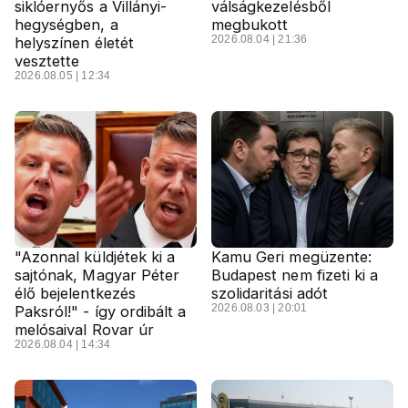
siklóernyős a Villányi-
válságkezelésből
hegységben, a
megbukott
2026.08.04 | 21:36
helyszínen életét
vesztette
2026.08.05 | 12:34
"Azonnal küldjétek ki a
Kamu Geri megüzente:
sajtónak, Magyar Péter
Budapest nem fizeti ki a
élő bejelentkezés
szolidaritási adót
2026.08.03 | 20:01
Paksról!" - így ordibált a
melósaival Rovar úr
2026.08.04 | 14:34