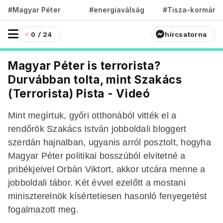
#Magyar Péter
#energiaválság
#Tisza-kormány
0 / 24
hírcsatorna
Magyar Péter is terrorista?
Durvábban tolta, mint Szakács
(Terrorista) Pista - Videó
Mint megírtuk, győri otthonából vitték el a
rendőrök Szakács István jobboldali bloggert
szerdán hajnalban, ugyanis arról posztolt, hogyha
Magyar Péter politikai bosszúból elvitetné a
pribékjeivel Orbán Viktort, akkor utcára menne a
jobboldali tábor. Két évvel ezelőtt a mostani
miniszterelnök kísértetiesen hasonló fenyegetést
fogalmazott meg.