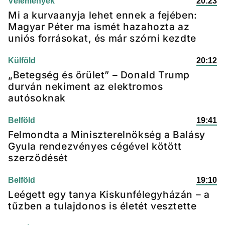
Vélemények
20:23
Mi a kurvaanyja lehet ennek a fejében:
Magyar Péter ma ismét hazahozta az
uniós forrásokat, és már szórni kezdte
Külföld
20:12
„Betegség és őrület” – Donald Trump
durván nekiment az elektromos
autósoknak
Belföld
19:41
Felmondta a Miniszterelnökség a Balásy
Gyula rendezvényes cégével kötött
szerződését
Belföld
19:10
Leégett egy tanya Kiskunfélegyházán – a
tűzben a tulajdonos is életét vesztette