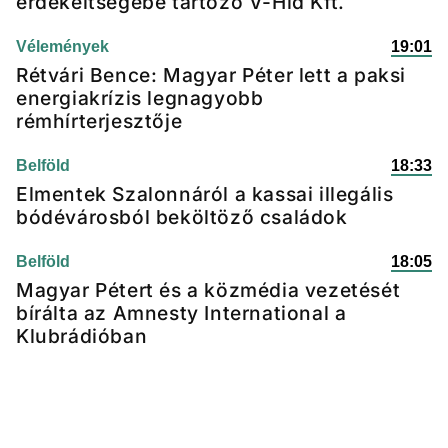
érdekeltségébe tartozó V-Híd Kft.
Vélemények
19:01
Rétvári Bence: Magyar Péter lett a paksi
energiakrízis legnagyobb
rémhírterjesztője
Belföld
18:33
Elmentek Szalonnáról a kassai illegális
bódévárosból beköltöző családok
Belföld
18:05
Magyar Pétert és a közmédia vezetését
bírálta az Amnesty International a
Klubrádióban