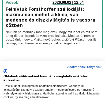
Videók
2026.08.02 | 12:54
Felhívtuk Forsthoffer szállodáját:
maximumon mehet a klíma, van
medence és díszkivilágítás is vacsora
közben
Nekünk ne mondják már meg ezek, hogy mit lehet és mit nem,
amíg ők bort isznak és vizet prédikálnak…Most arról nem is
beszélünk, hogy a Majka nevű bohóc a siófoki Plázson ugrált
tegnap, meg hamarosan megtartják a Sziget feszt...
Adatvédelmi irányelvek
Oldalunk süti/cookie-t használ a megfelelő működés
vadhajtások
érdekében
Ezt elküldhetjük látogatóink adatainak elemzésére, webhelyünk
fejlesztésére, személyre szabott tartalom megjelenítésére és nagyszerű
webhely-élmény biztosítására. Ha többet szeretne tudni az általunk használt
Szerkesztőség:
szerk@vadhajtasok.hu
cookies, nyissa meg a beállításokat.
Modi:
moderator@vadhajtasok.hu