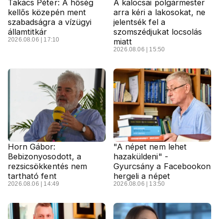
Takács Péter: A hőség
A kalocsai polgármester
kellős közepén ment
arra kéri a lakosokat, ne
szabadságra a vízügyi
jelentsék fel a
államtitkár
szomszédjukat locsolás
2026.08.06 | 17:10
miatt
2026.08.06 | 15:50
Horn Gábor:
"A népet nem lehet
Bebizonyosodott, a
hazaküldeni" -
rezsicsökkentés nem
Gyurcsány a Facebookon
tartható fent
hergeli a népet
2026.08.06 | 14:49
2026.08.06 | 13:50