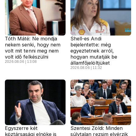
Tóth Máté: Ne mondja
Shell-es Andi
nekem senki, hogy nem
bejelentette: még
volt mit tenni meg nem
egyeztetnek arról,
volt idő felkészülni
hogyan mutatják be
2026.08.06 | 13:08
államfőjelöltjüket
2026.08.06 | 11:32
Egyszerre két
Szentesi Zöldi: Minden
köztársasági elnöke is
súlytalan rezsim elvérzik