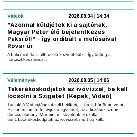
Videók
2026.08.04 | 14:34
"Azonnal küldjétek ki a sajtónak,
Magyar Péter élő bejelentkezés
Paksról!" - így ordibált a melósaival
Rovar úr
A baki miatt le is állt az élő közvetítésük…Így őrjöng a
nárcisztikus miniszt...
Vélemények
2026.08.05 | 14:06
Takarékoskodjatok az ivóvízzel, be kell
locsolni a Szigetet (Képek, Videó)
Tudjuk! A Vadhajtásokat kell betiltani, kitiltani, börtönbe vetni.
Hiszen mi amire felhívjuk a figyelmet, az a tiszások szerint
bűncselekmény. Mármint mi követünk el ezáltal
bűnt.Takarékoskodjatok az ivóvízzel, mert be kell...