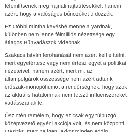
félemlítsenek meg hajnali rajtaütésekkel, hanem
azért, hogy a valóságos bűnözőket üldözzék.
Ez utóbbi mintha kevésbé menne a yardnak,
különben nem lenne félmilliós nézettsége egy
átlagos Bűnvadászok-videónak.
Szakács István lerohanását nem azért kell elítélni,
mert egyetértesz vagy nem értesz egyet a politikai
nézeteivel, hanem azért, mert mi, az
állampolgárok összessége nem azért adtunk
erőszak-monopóliumot a rendőrségnek, hogy azok
az aktuális hatalomnak nem tetsző influenszereket
vadásszanak le.
Őszintén remélem, hogy ez csak egy túlbuzgó
középvezető egyéni akciója volt, és nem központi
utasítás, mert ha igen, akkor minden eddig