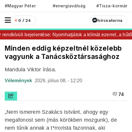
#Magyar Péter
#energiaválság
#Tisza-kormány
0 / 24
hírcsatorna
endkívüli bejelentése: Nyomhatjátok a klímát ezerrel, a hűtőke
Minden eddig képzeltnél közelebb
vagyunk a Tanácsköztársasághoz
Mandula Viktor írása.
Vélemények
2026. július 08. - 12:20
74
„Nem ismerem Szakács Istvánt, ahogy egy
megafonost sem (más körökben mozgunk), de
nem tűnik annak a t*rrorista fazonnak, aki