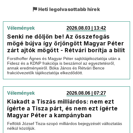
Heti legolvasottabb hírek
Vélemények
2026.08.03 | 13:42
Senki ne dőljön be! Az összefogás
mögé bújva így őrjöngött Magyar Péter
zárt ajtók mögött - Rétvári borítja a bilit
Forsthoffer Ágnes és Magyar Péter sajtótájékoztatója után a
Fidesz és a KDNP frakciója is beszámol az egyeztetésről,
annak eredményeiről. Bóka János és Rétvári Bence
frakcióvezetők tájékoztatója elkezdődött.
Vélemények
2026.08.06 | 07:27
Kiakadt a Tiszás milliárdos: nem ezt
ígérte a Tisza párt, és nem ezt ígérte
Magyar Péter a kampányban
Felföldi József Tisza-szopó milliárdos bejegyzését változtatás
nélkül közöljük.