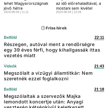
lehet Magyarországnak
az idő előrehaladtával, a
jövő hétre
mostani sem kivétel
2026.08.06 | 11:11
2026.08.06 | 10:28
Friss hírek
Belföld
22:11
Részegen, autóval ment a rendőrségre
egy 39 éves férfi, hogy kihallgassák ittas
vezetés miatt
Videók
21:43
Megszólalt a vízügyi államtitkár: Nem
szeretnék ezzel foglalkozni
Belföld
21:18
Megszólaltak a szervezők Majka
lemondott koncertje után: Anyagi
veszteség kétségkívül keletkezett