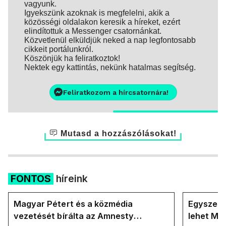
vagyunk.
Igyekszünk azoknak is megfelelni, akik a
közösségi oldalakon keresik a híreket, ezért
elindítottuk a Messenger csatornánkat.
Közvetlenül elküldjük neked a nap legfontosabb
cikkeit portálunkról.
Köszönjük ha feliratkoztok!
Nektek egy kattintás, nekünk hatalmas segítség.
Feliratkozom a hírcsatornára!
Mutasd a hozzászólásokat!
FONTOS
híreink
Magyar Pétert és a közmédia
Egyszerre
vezetését bírálta az Amnesty
lehet Ma