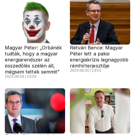
Magyar Péter: „Orbánék
Rétvári Bence: Magyar
tudták, hogy a magyar
Péter lett a paksi
energiarendszer az
energiakrízis legnagyobb
összedőlés szélén áll,
rémhírterjesztője
2026.08.06 | 19:01
mégsem tettek semmit”
2026.08.06 | 19:55