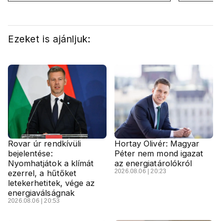
International a Klubrádióban
Ezeket is ajánljuk:
Rovar úr rendkívüli
Hortay Olivér: Magyar
bejelentése:
Péter nem mond igazat
Nyomhatjátok a klímát
az energiatárolókról
2026.08.06 | 20:23
ezerrel, a hűtőket
letekerhetitek, vége az
energiaválságnak
2026.08.06 | 20:53