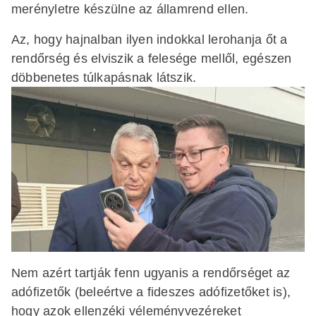
merényletre készülne az államrend ellen.
Az, hogy hajnalban ilyen indokkal lerohanja őt a
rendőrség és elviszik a felesége mellől, egészen
döbbenetes túlkapásnak látszik.
Nem azért tartják fenn ugyanis a rendőrséget az
adófizetők (beleértve a fideszes adófizetőket is),
hogy azok ellenzéki véleményvezéreket