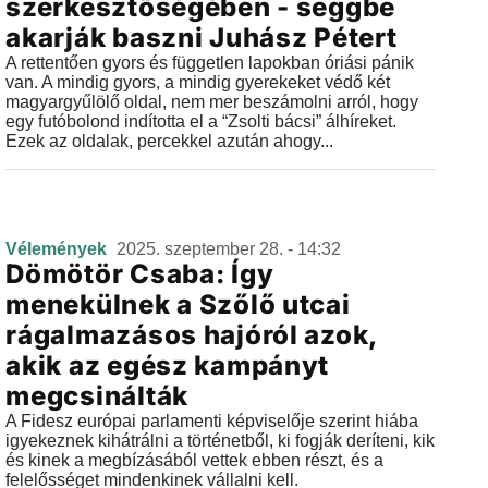
szerkesztőségében - seggbe
akarják baszni Juhász Pétert
A rettentően gyors és független lapokban óriási pánik
van. A mindig gyors, a mindig gyerekeket védő két
magyargyűlölő oldal, nem mer beszámolni arról, hogy
egy futóbolond indította el a “Zsolti bácsi” álhíreket.
Ezek az oldalak, percekkel azután ahogy...
Vélemények
2025. szeptember 28. - 14:32
Dömötör Csaba: Így
menekülnek a Szőlő utcai
rágalmazásos hajóról azok,
akik az egész kampányt
megcsinálták
A Fidesz európai parlamenti képviselője szerint hiába
igyekeznek kihátrálni a történetből, ki fogják deríteni, kik
és kinek a megbízásából vettek ebben részt, és a
felelősséget mindenkinek vállalni kell.