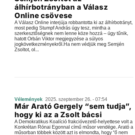
álhírbotrányban a Válasz
Online csövese
A Válasz Online interjúja robbantotta ki az álhírbotrányt,
most pedig Stumpf András úgy tesz, mintha a
szerkesztőségnek nem lenne köze hozzá – úgy tűnik,
hatott Orbán Viktor megjegyzése a súlyos
jogkövetkezményekről.Ha nem védjük meg Semjén
Zsoltot, ol...
Vélemények
2025. szeptember 26. - 07:54
Már Arató Gergely “sem tudja”,
hogy ki az a Zsolt bácsi
A Demokratikus Koalíció frakcióvezető-helyettese volt a
Konkrétan Rónai Egonnal című műsor vendége. Arató a
műsorban többek között azt is elmondta, hogy “ő nem