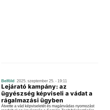
Belföld
2025. szeptember 25. - 19:11
Lejárató kampány: az
ügyészség képviseli a vádat a
rágalmazási ügyben
Átvette a vád képviseletét és magánvádas nyomozást