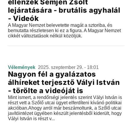
ellenzék Semjén Zsolt
lejáratására - brutális agyhalál
- Videók
A Magyar Nemzet belevetette magát a sztoriba, és
bemutatta részletesen ki ez a figura. A Magyar Nemzet
cikkét változtatások nélkül közöljük.
Vélemények
2025. szeptember 29. - 18:01
Nagyon fél a gyalázatos
álhíreket terjesztő Vályi István
- törölte a videóját is
Mint ismert, a rendőrségi jelentés szerint Vályi István is
részt vett a Szőlő utcai ügyet elferdíteni kívánó politikai
akcióban.Ahogy arról már beszámoltunk, a Szőlő utcai
javítóintézet ügyében készült jelentésből kiderült, hogy
Vályi István is részt v...