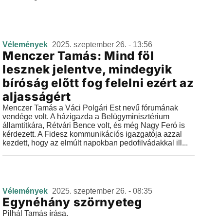
Vélemények
2025. szeptember 26. - 13:56
Menczer Tamás: Mind föl
lesznek jelentve, mindegyik
bíróság előtt fog felelni ezért az
aljasságért
Menczer Tamás a Váci Polgári Est nevű fórumának
vendége volt. A házigazda a Belügyminisztérium
államtitkára, Rétvári Bence volt, és még Nagy Feró is
kérdezett. A Fidesz kommunikációs igazgatója azzal
kezdett, hogy az elmúlt napokban pedofilvádakkal ill...
Vélemények
2025. szeptember 26. - 08:35
Egynéhány szörnyeteg
Pilhál Tamás írása.