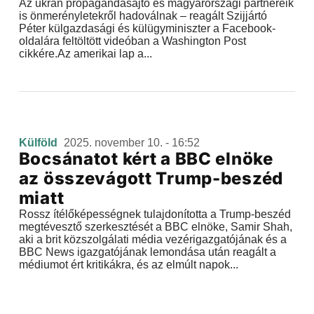
Az ukrán propagandasajtó és magyarországi partnereik
is önmerényletekről hadoválnak – reagált Szijjártó
Péter külgazdasági és külügyminiszter a Facebook-
oldalára feltöltött videóban a Washington Post
cikkére.Az amerikai lap a...
Külföld
2025. november 10. - 16:52
Bocsánatot kért a BBC elnöke
az összevágott Trump-beszéd
miatt
Rossz ítélőképességnek tulajdonította a Trump-beszéd
megtévesztő szerkesztését a BBC elnöke, Samir Shah,
aki a brit közszolgálati média vezérigazgatójának és a
BBC News igazgatójának lemondása után reagált a
médiumot ért kritikákra, és az elmúlt napok...