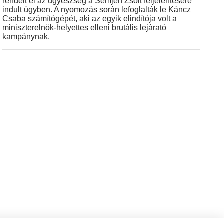
rendelt el az ügyészség a Semjén Zsolt feljelentésére
indult ügyben. A nyomozás során lefoglalták le Káncz
Csaba számítógépét, aki az egyik elindítója volt a
miniszterelnök-helyettes elleni brutális lejárató
kampánynak.