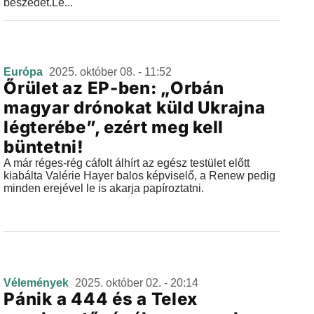
beszédét.Le...
Európa
2025. október 08. - 11:52
Őrület az EP-ben: „Orbán
magyar drónokat küld Ukrajna
légterébe”, ezért meg kell
büntetni!
A már réges-rég cáfolt álhírt az egész testület előtt
kiabálta Valérie Hayer balos képviselő, a Renew pedig
minden erejével le is akarja papíroztatni.
Vélemények
2025. október 02. - 20:14
Pánik a 444 és a Telex