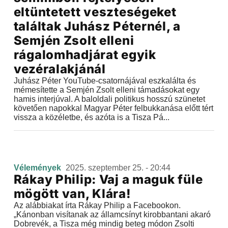
eltüntetett veszteségeket
találtak Juhász Péternél, a
Semjén Zsolt elleni
rágalomhadjárat egyik
vezéralakjánál
Juhász Péter YouTube-csatornájával eszkalálta és
mémesítette a Semjén Zsolt elleni támadásokat egy
hamis interjúval. A baloldali politikus hosszú szünetet
követően napokkal Magyar Péter felbukkanása előtt tért
vissza a közéletbe, és azóta is a Tisza Pá...
Vélemények
2025. szeptember 25. - 20:44
Rákay Philip: Vaj a maguk füle
mögött van, Klára!
Az alábbiakat írta Rákay Philip a Facebookon.
„Kánonban visítanak az államcsínyt kirobbantani akaró
Dobrevék, a Tisza még mindig beteg módon Zsolti