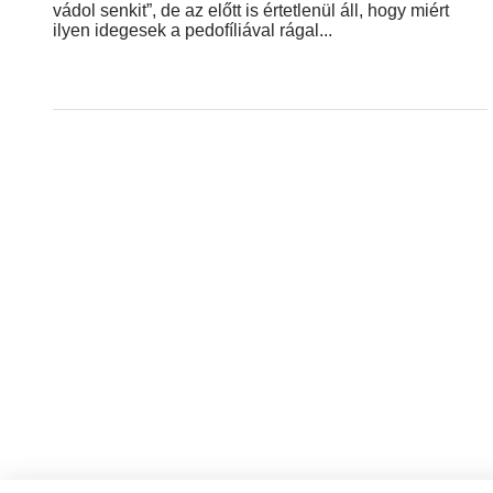
vádol senkit”, de az előtt is értetlenül áll, hogy miért
ilyen idegesek a pedofíliával rágal...