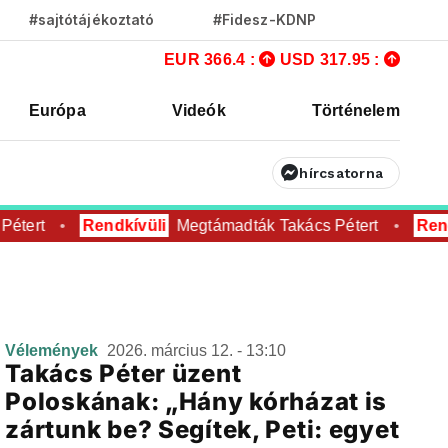
#sajtótájékoztató
#Fidesz-KDNP
EUR 366.4 :
USD 317.95 :
Európa
Videók
Történelem
hírcsatorna
étert
Rendkívüli
Megtámadták Takács Pétert
Rend
Vélemények
2026. március 12. - 13:10
Takács Péter üzent
Poloskának: „Hány kórházat is
zártunk be? Segítek, Peti: egyet