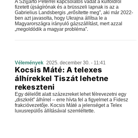
A Szijjártó Péterrel kapcsolatos vádat a külföldről
fizetett újságírónak és a brüsszeli lapnak is az a
Gabrielius Landsbergis „erősítette meg”, aki már 2022-
ben azt javasolta, hogy Ukrajna állítsa le a
Magyarországra irányuló gázszállítást, mert azzal
„megoldódik a magyar probléma”.
Vélemények
2025. december 30. - 11:41
Kocsis Máté: A telexes
álhírekkel Tiszát lehetne
rekeszteni
Egy délelőtt alatt százezreket lehet félrevezetni egy
„diszkrét” álhírrel – erre hívta fel a figyelmet a Fidesz
frakcióvezetője. Kocsis Máté a jelenséget a Telex
luxusrepülős állításával szemléltette.