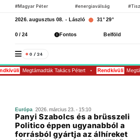
#Magyar Péter
#energiaválság
#Tis
2026. augusztus 08.
-
László
31°
29°
0 / 24
Fontos
Belföld
0 / 24
dkívüli
Megtámadták Takács Pétert
Rendkívüli
Megtám
Európa
2026. március 23. - 15:10
Panyi Szabolcs és a brüsszeli
Politico éppen ugyanabból a
forrásból gyártja az álhíreket