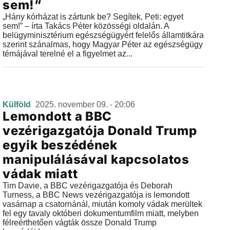
sem!”
„Hány kórházat is zártunk be? Segítek, Peti: egyet
sem!” – írta Takács Péter közösségi oldalán. A
belügyminisztérium egészségügyért felelős államtitkára
szerint szánalmas, hogy Magyar Péter az egészségügy
témájával terelné el a figyelmet az...
Külföld
2025. november 09. - 20:06
Lemondott a BBC
vezérigazgatója Donald Trump
egyik beszédének
manipulálásával kapcsolatos
vádak miatt
Tim Davie, a BBC vezérigazgatója és Deborah
Turness, a BBC News vezérigazgatója is lemondott
vasárnap a csatornánál, miután komoly vádak merültek
fel egy tavaly októberi dokumentumfilm miatt, melyben
félreérthetően vágták össze Donald Trump