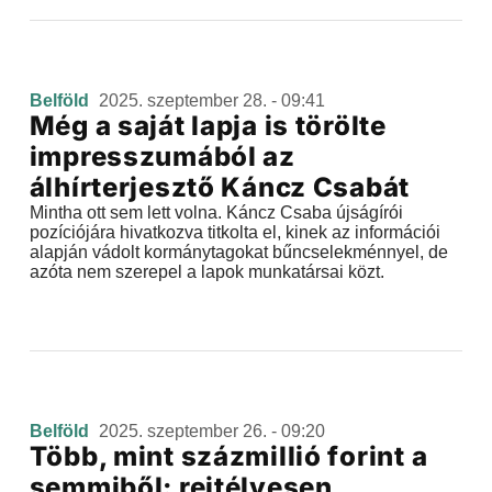
Belföld
2025. szeptember 28. - 09:41
Még a saját lapja is törölte
impresszumából az
álhírterjesztő Káncz Csabát
Mintha ott sem lett volna. Káncz Csaba újságírói
pozíciójára hivatkozva titkolta el, kinek az információi
alapján vádolt kormánytagokat bűncselekménnyel, de
azóta nem szerepel a lapok munkatársai közt.
Belföld
2025. szeptember 26. - 09:20
Több, mint százmillió forint a
semmiből: rejtélyesen