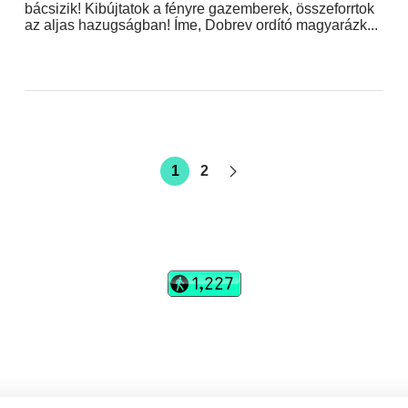
bácsizik! Kibújtatok a fényre gazemberek, összeforrtok
az aljas hazugságban! Íme, Dobrev ordító magyarázk...
1
2
vadhajtások
Szerkesztőség:
szerk@vadhajtasok.hu
Modi:
moderator@vadhajtasok.hu