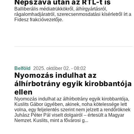
Népszava után az RTL-t is
Balliberális médiatrükkökről, álhírgyártásról,
rágalomhadjáratról, szerecsenmosdatási kísérletről írt a
Fidesz frakcióvezetője.
Belföld
2025. október 02. - 08:02
Nyomozás indulhat az
álhírbotrány egyik kirobbantója
ellen
Nyomozás indulhat az álhírbotrány egyik kirobbantója,
Kuslits Gábor ügyében, akinek, noha kötelessége lett
volna, egy feljelentés szerint nem jelzett a rendőröknek
Juhász Péter Pál viselt dolgairól – értesült a Magyar
Nemzet. Kuslits, mint a fővárosi g...