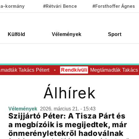
za-kormány
#Rétvári Bence
#Forsthoffer Ágnes
Külföld
Vélemények
Sport
adták Takács Pétert
Rendkívüli
Megtámadták Takács P
Álhírek
Vélemények
2026. március 21. - 15:43
Szijjártó Péter: A Tisza Párt és
a megbízóik is megijedtek, már
önmerényletekről hadoválnak