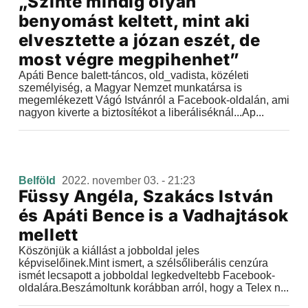
„Szinte mindig olyan
benyomást keltett, mint aki
elvesztette a józan eszét, de
most végre megpihenhet”
Apáti Bence balett-táncos, old_vadista, közéleti
személyiség, a Magyar Nemzet munkatársa is
megemlékezett Vágó Istvánról a Facebook-oldalán, ami
nagyon kiverte a biztosítékot a liberáliséknál...Ap...
Belföld
2022. november 03. - 21:23
Füssy Angéla, Szakács István
és Apáti Bence is a Vadhajtások
mellett
Köszönjük a kiállást a jobboldal jeles
képviselőinek.Mint ismert, a szélsőliberális cenzúra
ismét lecsapott a jobboldal legkedveltebb Facebook-
oldalára.Beszámoltunk korábban arról, hogy a Telex n...