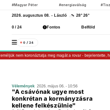
#Magyar Péter
#energiaválság
#Tis
2026. augusztus 08.
-
László
28°
26°
0 / 24
Fontos
Belföld
0 / 24
éljük nem koronáztatja meg magát a rovar - bejelentette, ho
Vélemények
2026. május 06. - 10:56
"A csávónak ugye most
konkrétan a kormányzásra
kellene felkészülnie"