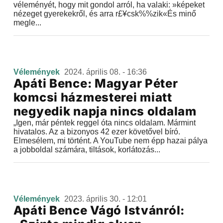
véleményét, hogy mit gondol arról, ha valaki: »képeket
nézeget gyerekekről, és arra r£¥csk%%zik«És minő
megle...
Vélemények
2024. április 08. - 16:36
Apáti Bence: Magyar Péter
komcsi házmesterei miatt
negyedik napja nincs oldalam
„Igen, már péntek reggel óta nincs oldalam. Mármint
hivatalos. Az a bizonyos 42 ezer követővel bíró.
Elmesélem, mi történt. A YouTube nem épp hazai pálya
a jobboldal számára, tiltások, korlátozás...
Vélemények
2023. április 30. - 12:01
Apáti Bence Vágó Istvánról: