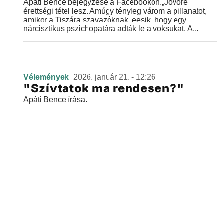
Apáti Bence bejegyzése a Facebookon.„Jövőre
érettségi tétel lesz. Amúgy tényleg várom a pillanatot,
amikor a Tiszára szavazóknak leesik, hogy egy
nárcisztikus pszichopatára adták le a voksukat. A...
Vélemények
2026. január 21. - 12:26
"Szívtatok ma rendesen?"
Apáti Bence írása.