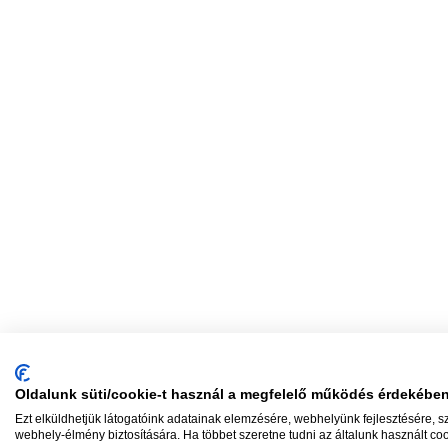
Oldalunk süti/cookie-t használ a megfelelő működés érdekébe
Ezt elküldhetjük látogatóink adatainak elemzésére, webhelyünk fejlesztésére, 
webhely-élmény biztosítására. Ha többet szeretne tudni az általunk használt coo