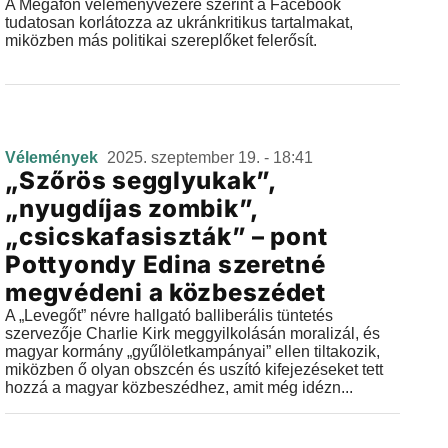
A Megafon véleményvezére szerint a Facebook
tudatosan korlátozza az ukránkritikus tartalmakat,
miközben más politikai szereplőket felerősít.
Vélemények
2025. szeptember 19. - 18:41
„Szőrös segglyukak”,
„nyugdíjas zombik”,
„csicskafasiszták” – pont
Pottyondy Edina szeretné
megvédeni a közbeszédet
A „Levegőt” névre hallgató balliberális tüntetés
szervezője Charlie Kirk meggyilkolásán moralizál, és
magyar kormány „gyűlöletkampányai” ellen tiltakozik,
miközben ő olyan obszcén és uszító kifejezéseket tett
hozzá a magyar közbeszédhez, amit még idézn...