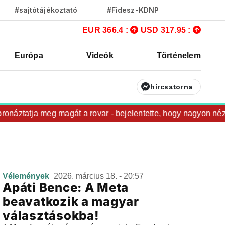
#sajtótájékoztató
#Fidesz-KDNP
EUR 366.4 :
USD 317.95 :
Európa
Videók
Történelem
hírcsatorna
áztatja meg magát a rovar - bejelentette, hogy nagyon nézi 
Vélemények
2026. március 18. - 20:57
Apáti Bence: A Meta
beavatkozik a magyar
választásokba!