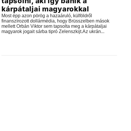
tapsolni, aki így bánik a
kárpátaljai magyarokkal
Most épp azon pörög a hazaáruló, külföldről
finanszírozott dollármédia, hogy Brüsszelben mások
mellett Orbán Viktor sem tapsolta meg a kárpátaljai
magyarok jogait sárba tipró Zelenszkijt.Az ukrán...