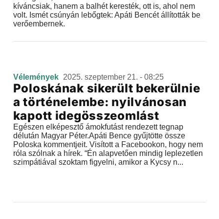
kíváncsiak, hanem a balhét keresték, ott is, ahol nem
volt. Ismét csúnyán lebőgtek: Apáti Bencét állították be
verőembernek.
Vélemények
2025. szeptember 21. - 08:25
Poloskának sikerült bekerülnie
a történelembe: nyilvánosan
kapott idegösszeomlást
Egészen elképesztő ámokfutást rendezett tegnap
délután Magyar Péter.Apáti Bence gyűjtötte össze
Poloska kommentjeit. Visított a Facebookon, hogy nem
róla szólnak a hírek. “Én alapvetően mindig leplezetlen
szimpátiával szoktam figyelni, amikor a Kycsy n...