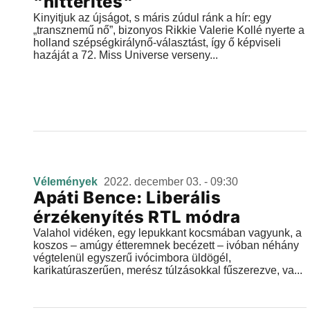
"hittérítés"
Kinyitjuk az újságot, s máris zúdul ránk a hír: egy
„transznemű nő”, bizonyos Rikkie Valerie Kollé nyerte a
holland szépségkirálynő-választást, így ő képviseli
hazáját a 72. Miss Universe verseny...
Vélemények
2022. december 03. - 09:30
Apáti Bence: Liberális
érzékenyítés RTL módra
Valahol vidéken, egy lepukkant kocsmában vagyunk, a
koszos – amúgy étteremnek becézett – ivóban néhány
végtelenül egyszerű ivócimbora üldögél,
karikatúraszerűen, merész túlzásokkal fűszerezve, va...