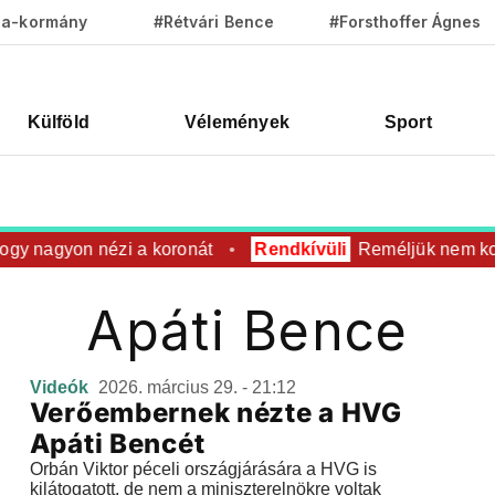
za-kormány
#Rétvári Bence
#Forsthoffer Ágnes
Külföld
Vélemények
Sport
gy nagyon nézi a koronát
Rendkívüli
Reméljük nem koron
Apáti Bence
Videók
2026. március 29. - 21:12
Verőembernek nézte a HVG
Apáti Bencét
Orbán Viktor péceli országjárására a HVG is
kilátogatott, de nem a miniszterelnökre voltak