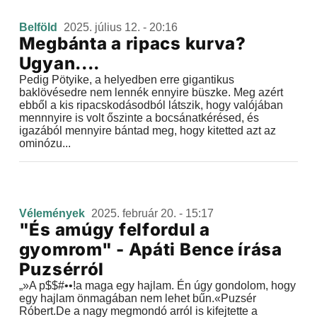
Belföld
2025. július 12. - 20:16
Megbánta a ripacs kurva?
Ugyan....
Pedig Pötyike, a helyedben erre gigantikus
baklövésedre nem lennék ennyire büszke. Meg azért
ebből a kis ripacskodásodból látszik, hogy valójában
mennnyire is volt őszinte a bocsánatkérésed, és
igazából mennyire bántad meg, hogy kitetted azt az
ominózu...
Vélemények
2025. február 20. - 15:17
"És amúgy felfordul a
gyomrom" - Apáti Bence írása
Puzsérról
„»A p$$#••!a maga egy hajlam. Én úgy gondolom, hogy
egy hajlam önmagában nem lehet bűn.«Puzsér
Róbert.De a nagy megmondó arról is kifejtette a