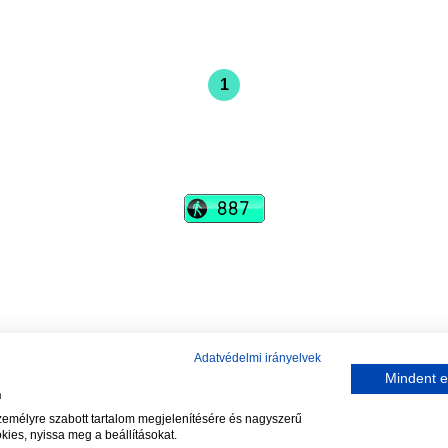
1
vadhajtások
Szerkesztőség:
szerk@vadhajtasok.hu
Modi:
moderator@vadhajtasok.hu
Adatvédelem
Impresszum
Szerzői jogok
Adatvédelmi irányelvek
Mindent e
n
2018 Vadhajtások.hu
személyre szabott tartalom megjelenítésére és nagyszerű
kies, nyissa meg a beállításokat.