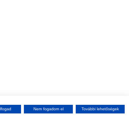
lfogad
Nem fogadom el
További lehetőségek