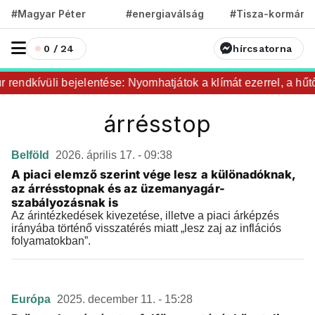
#Magyar Péter
#energiaválság
#Tisza-kormány
0 / 24
hírcsatorna
 rendkívüli bejelentése: Nyomhatjátok a klímát ezerrel, a hűt
árrésstop
Belföld
2026. április 17. - 09:38
A piaci elemző szerint vége lesz a különadóknak,
az árrésstopnak és az üzemanyagár-
szabályozásnak is
Az árintézkedések kivezetése, illetve a piaci árképzés
irányába történő visszatérés miatt „lesz zaj az inflációs
folyamatokban”.
Európa
2025. december 11. - 15:28