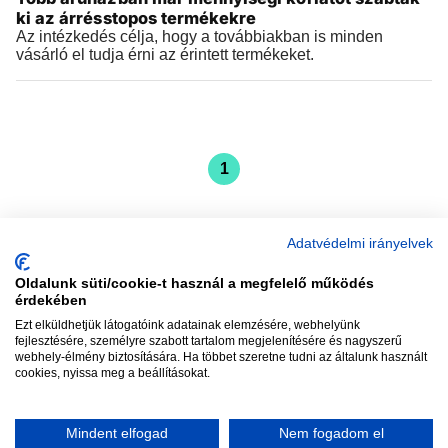
ki az árrésstopos termékekre
Az intézkedés célja, hogy a továbbiakban is minden
vásárló el tudja érni az érintett termékeket.
1
Adatvédelmi irányelvek
Oldalunk süti/cookie-t használ a megfelelő működés
vadhajtások
érdekében
Ezt elküldhetjük látogatóink adatainak elemzésére, webhelyünk
fejlesztésére, személyre szabott tartalom megjelenítésére és nagyszerű
webhely-élmény biztosítására. Ha többet szeretne tudni az általunk használt
Szerkesztőség:
szerk@vadhajtasok.hu
cookies, nyissa meg a beállításokat.
Modi:
moderator@vadhajtasok.hu
Adatvédelem
Impresszum
Szerzői jogok
Mindent elfogad
Nem fogadom el