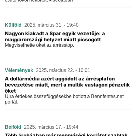
Külföld
2025. március 31. - 19:40
Nagyon kiakadt a Spar egyik vezetője: a
magyarországi helyzet miatt picsogott
Megviselhette őket az árrésstop.
Vélemények
2025. március 22. - 10:01
A dollármédia azért aggódott az árrésplafon
bevezetése miatt, mert a multik vastagon pénzelik
őket
Újra érdekes összefüggésekbe botlott a Bennfentes.net
portál.
Belföld
2025. március 17. - 19:44
Több áruházban már mennyiségi korlátot szabtak