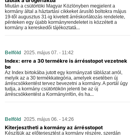
táblák a drogériákba
Miután a csütörtöki Magyar Közlönyben megjelent a
kormány által a háztartási cikkeket árusító boltokra május
19-től augusztus 31-ig kivetett árréskorlátozás rendelete,
pénteken egy újabb kormányrendeletet is közzétett a
kormány a kereskedői tájékoztatá...
Belföld
2025. május 07. - 11:42
Index: erre a 30 termékre is árrésstopot vezetnek
be
Az Index birtokába jutott egy kormányzati táblázat arról,
melyik az a 30 termékkategória, amelyek esetében új
árréscsökkentést tervez bevezetni a kormány. A portál úgy
tudja, a kormány csütörtökön jelenti be az új
árréscsökkentést a Kormányinfón, és ha...
Belföld
2025. május 06. - 14:26
Kiterjesztheti a kormány az árrésstopot
Készítjük az előterjesztést a kormány részére, szerdán