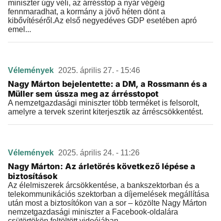
miniszter úgy véli, az árrésstop a nyár végéig
fennmaradhat, a kormány a jövő héten dönt a
kibővítéséről.Az első negyedéves GDP esetében apró
emel...
Vélemények
2025. április 27. - 15:46
Nagy Márton bejelentette: a DM, a Rossmann és a
Müller sem ússza meg az árrésstopot
A nemzetgazdasági miniszter több terméket is felsorolt,
amelyre a tervek szerint kiterjesztik az árréscsökkentést.
Vélemények
2025. április 24. - 11:26
Nagy Márton: Az árletörés következő lépése a
biztosítások
Az élelmiszerek árcsökkentése, a bankszektorban és a
telekommunikációs szektorban a díjemelések megállítása
után most a biztosítókon van a sor – közölte Nagy Márton
nemzetgazdasági miniszter a Facebook-oldalára
csütörtökön feltöltött videójában