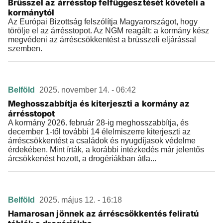
Brüsszel az árrésstop felfüggesztését követeli a
kormánytól
Az Európai Bizottság felszólítja Magyarországot, hogy
törölje el az árrésstopot. Az NGM reagált: a kormány kész
megvédeni az árréscsökkentést a brüsszeli eljárással
szemben.
Belföld
2025. november 14. - 06:42
Meghosszabbítja és kiterjeszti a kormány az
árrésstopot
A kormány 2026. február 28-ig meghosszabbítja, és
december 1-től további 14 élelmiszerre kiterjeszti az
árréscsökkentést a családok és nyugdíjasok védelme
érdekében. Mint írták, a korábbi intézkedés már jelentős
árcsökkenést hozott, a drogériákban átla...
Belföld
2025. május 12. - 16:18
Hamarosan jönnek az árréscsökkentés feliratú