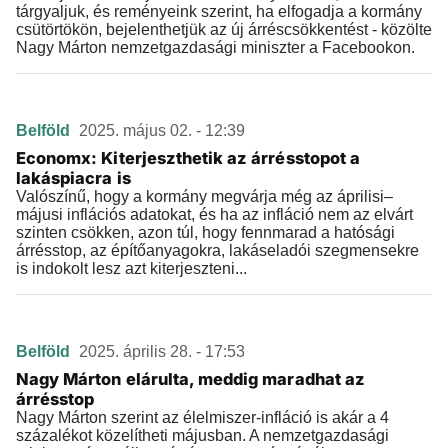
tárgyaljuk, és reményeink szerint, ha elfogadja a kormány
csütörtökön, bejelenthetjük az új árréscsökkentést - közölte
Nagy Márton nemzetgazdasági miniszter a Facebookon.
Belföld
2025. május 02. - 12:39
Economx: Kiterjeszthetik az árrésstopot a
lakáspiacra is
Valószínű, hogy a kormány megvárja még az áprilisi–
májusi inflációs adatokat, és ha az infláció nem az elvárt
szinten csökken, azon túl, hogy fennmarad a hatósági
árrésstop, az építőanyagokra, lakáseladói szegmensekre
is indokolt lesz azt kiterjeszteni...
Belföld
2025. április 28. - 17:53
Nagy Márton elárulta, meddig maradhat az
árrésstop
Nagy Márton szerint az élelmiszer-infláció is akár a 4
százalékot közelítheti májusban. A nemzetgazdasági