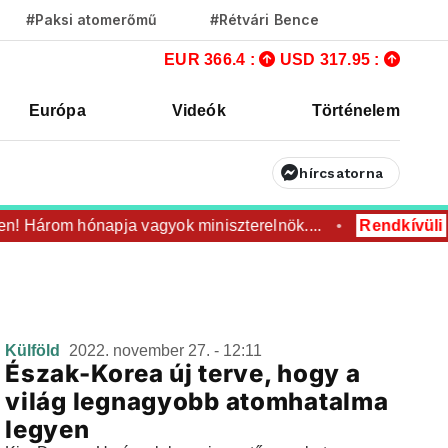
#Paksi atomerőmű
#Rétvári Bence
EUR 366.4 :
USD 317.95 :
Európa
Videók
Történelem
hírcsatorna
en! Három hónapja vagyok miniszterelnök....
Rendkívüli
Külföld
2022. november 27. - 12:11
Észak-Korea új terve, hogy a
világ legnagyobb atomhatalma
legyen