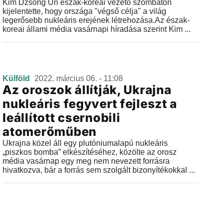
Kim Dzsong Un észak-koreai vezető szombaton
kijelentette, hogy országa "végső célja" a világ
legerősebb nukleáris erejének létrehozása.Az észak-
koreai állami média vasárnapi híradása szerint Kim ...
Külföld
2022. március 06. - 11:08
Az oroszok állítják, Ukrajna
nukleáris fegyvert fejleszt a
leállított csernobili
atomerőműben
Ukrajna közel áll egy plutóniumalapú nukleáris
„piszkos bomba” elkészítéséhez, közölte az orosz
média vasárnap egy meg nem nevezett forrásra
hivatkozva, bár a forrás sem szolgált bizonyítékokkal ...