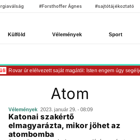
rgiaválság
#Forsthoffer Ágnes
#sajtótájékoztató
Külföld
Vélemények
Sport
li
Rovar úr elélvezett saját magától: Isten engem úgy segélj
Atom
Vélemények
2023. január 29. - 08:09
Katonai szakértő
elmagyarázta, mikor jöhet az
atombomba