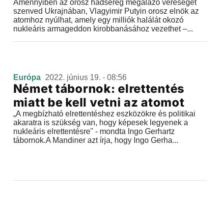
Amennyiben az orosz hadsereg megalázó vereséget
szenved Ukrajnában, Vlagyimir Putyin orosz elnök az
atomhoz nyúlhat, amely egy milliók halálát okozó
nukleáris armageddon kirobbanásához vezethet –...
Európa
2022. június 19. - 08:56
Német tábornok: elrettentés
miatt be kell vetni az atomot
„A megbízható elrettentéshez eszközökre és politikai
akaratra is szükség van, hogy képesek legyenek a
nukleáris elrettentésre" - mondta Ingo Gerhartz
tábornok.A Mandiner azt írja, hogy Ingo Gerha...