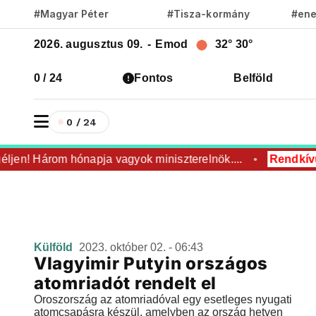
#Magyar Péter
#Tisza-kormány
#ene
2026. augusztus 09.
-
Emod
32°
30°
0 / 24
Fontos
Belföld
0 / 24
éljen! Három hónapja vagyok miniszterelnök....
Rendkívü
Külföld
2023. október 02. - 06:43
Vlagyimir Putyin országos
atomriadót rendelt el
Oroszország az atomriadóval egy esetleges nyugati
atomcsapásra készül, amelyben az ország hetven