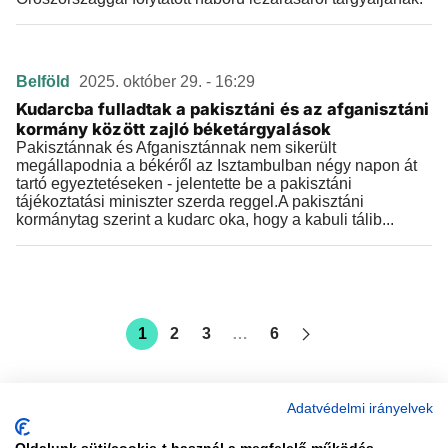
Belföld
2025. október 29. - 16:29
Kudarcba fulladtak a pakisztáni és az afganisztáni
kormány között zajló béketárgyalások
Pakisztánnak és Afganisztánnak nem sikerült
megállapodnia a békéről az Isztambulban négy napon át
tartó egyeztetéseken - jelentette be a pakisztáni
tájékoztatási miniszter szerda reggel.A pakisztáni
kormánytag szerint a kudarc oka, hogy a kabuli tálib...
1
2
3
…
6
Adatvédelmi irányelvek