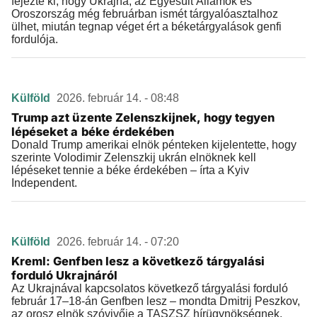
fejezte ki, hogy Ukrajna, az Egyesült Államok és
Oroszország még februárban ismét tárgyalóasztalhoz
ülhet, miután tegnap véget ért a béketárgyalások genfi
fordulója.
Külföld
2026. február 14. - 08:48
Trump azt üzente Zelenszkijnek, hogy tegyen
lépéseket a béke érdekében
Donald Trump amerikai elnök pénteken kijelentette, hogy
szerinte Volodimir Zelenszkij ukrán elnöknek kell
lépéseket tennie a béke érdekében – írta a Kyiv
Independent.
Külföld
2026. február 14. - 07:20
Kreml: Genfben lesz a következő tárgyalási
forduló Ukrajnáról
Az Ukrajnával kapcsolatos következő tárgyalási forduló
február 17–18-án Genfben lesz – mondta Dmitrij Peszkov,
az orosz elnök szóvivője a TASZSZ hírügynökségnek.