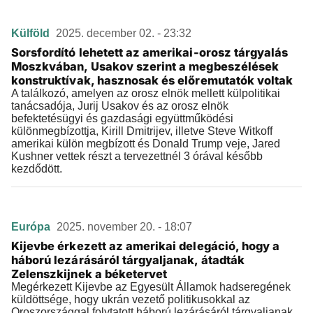
Külföld
2025. december 02. - 23:32
Sorsfordító lehetett az amerikai-orosz tárgyalás
Moszkvában, Usakov szerint a megbeszélések
konstruktívak, hasznosak és előremutatók voltak
A találkozó, amelyen az orosz elnök mellett külpolitikai
tanácsadója, Jurij Usakov és az orosz elnök
befektetésügyi és gazdasági együttműködési
különmegbízottja, Kirill Dmitrijev, illetve Steve Witkoff
amerikai külön megbízott és Donald Trump veje, Jared
Kushner vettek részt a tervezettnél 3 órával később
kezdődött.
Európa
2025. november 20. - 18:07
Kijevbe érkezett az amerikai delegáció, hogy a
háború lezárásáról tárgyaljanak, átadták
Zelenszkijnek a béketervet
Megérkezett Kijevbe az Egyesült Államok hadseregének
küldöttsége, hogy ukrán vezető politikusokkal az
Oroszországgal folytatott háború lezárásáról tárgyaljanak.