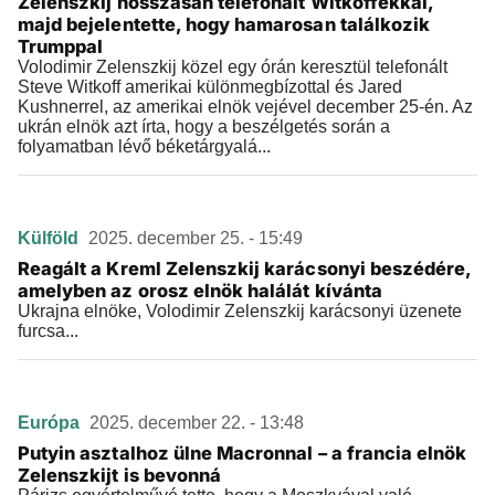
Zelenszkij hosszasan telefonált Witkoffékkal,
majd bejelentette, hogy hamarosan találkozik
Trumppal
Volodimir Zelenszkij közel egy órán keresztül telefonált
Steve Witkoff amerikai különmegbízottal és Jared
Kushnerrel, az amerikai elnök vejével december 25-én. Az
ukrán elnök azt írta, hogy a beszélgetés során a
folyamatban lévő béketárgyalá...
Külföld
2025. december 25. - 15:49
Reagált a Kreml Zelenszkij karácsonyi beszédére,
amelyben az orosz elnök halálát kívánta
Ukrajna elnöke, Volodimir Zelenszkij karácsonyi üzenete
furcsa...
Európa
2025. december 22. - 13:48
Putyin asztalhoz ülne Macronnal – a francia elnök
Zelenszkijt is bevonná