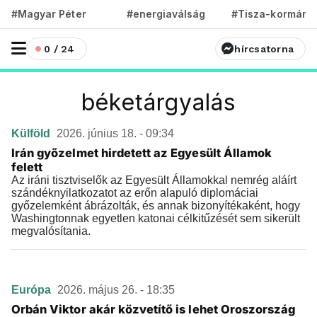
#Magyar Péter
#energiaválság
#Tisza-kormány
0 / 24
hírcsatorna
béketárgyalás
Külföld
2026. június 18. - 09:34
Irán győzelmet hirdetett az Egyesült Államok
felett
Az iráni tisztviselők az Egyesült Államokkal nemrég aláírt
szándéknyilatkozatot az erőn alapuló diplomáciai
győzelemként ábrázolták, és annak bizonyítékaként, hogy
Washingtonnak egyetlen katonai célkitűzését sem sikerült
megvalósítania.
Európa
2026. május 26. - 18:35
Orbán Viktor akár közvetítő is lehet Oroszország