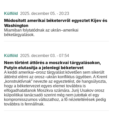
Külföld
2025. december 05. - 20:23
Módosított amerikai béketervről egyeztet Kijev és
Washington
Miamiban folytatódnak az ukrán–amerikai
béketárgyalások.
Külföld
2025. december 03. - 07:54
Nem történt áttörés a moszkvai tárgyalásokon,
Putyin elutasítja a jelenlegi béketervet
A keddi amerikai–orosz tárgyalást követően sem sikerült
áttörést elérni az orosz–ukrán konfliktus ügyében. A Kreml
„konstruktívnak” nevezte az egyeztetést, de hangsúlyozta,
hogy a béketervezet egyes elemei továbbra is
elfogadhatatlanok Moszkva számára. Jurij Usakov orosz
külpolitikai tanácsadó szerint még nem jutottak el egy
kompromisszumos változathoz, a fő nézeteltérések pedig
továbbra is fennállnak.