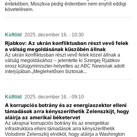
érdekében, Moszkva pedig érdemben nem enyhít eddigi
követelésein.
Külföld
2025. december 16. - 10:30
Rjabkov: Az ukrán konfliktusban részt vevő felek
a válság megoldásának küszöbén állnak
Az ukrán konfliktusban részt vevő felek közel állnak a
válság megoldásához – jelentette ki Szergej Rjabkov
orosz külügyminiszter-helyettes az ABC Newsnak adott
interjújában.„Meglehetősen biztosak...
Külföld
2025. december 16. - 09:10
A korrupciós botrány és az energiaszektor elleni
támadások arra kényszeríthetik Zelenszkijt, hogy
aláírja az amerikai béketervet
Az ukrajnai korrupciós botrány és az energetikai
infrastruktúra elleni támadások arra kényszeríthetik
Volodimir Zelenszkij elnököt, hogy aláírja a Washington