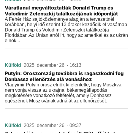
Váratlanul megváltoztatták Donald Trump és
Volodimir Zelenszkij találkozójának időpontját
A Fehér Ház sajtóközleménye alapján a tervezettnél
korábban, helyi idő szerint 13 órakor kezdődik el vasárnap
Donald Trump és Volodimir Zelenszkij találkozója
Floridában.Az Unian arról írt, hogy az amerikai és az ukrán
elnök...
Külföld
2025. december 26. - 16:13
Putyin: Oroszország továbbra is ragaszkodni fog
Donbassz ellenőrzés alá vonásához
Vlagyimir Putyin orosz elnök kijelentette, hogy Moszkva
nem vonja vissza az ukrajnai békemegállapodás
megkötésére vonatkozó feltételét, amely Donbassz
egészének Moszkvának adná át az ellenőrzését.
Külföld
2025. december 26. - 09:37