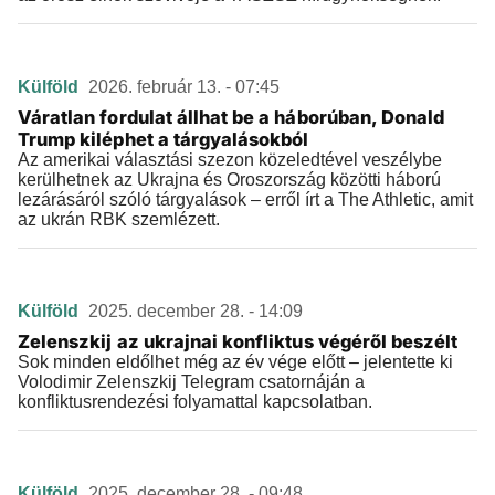
Külföld
2026. február 13. - 07:45
Váratlan fordulat állhat be a háborúban, Donald
Trump kiléphet a tárgyalásokból
Az amerikai választási szezon közeledtével veszélybe
kerülhetnek az Ukrajna és Oroszország közötti háború
lezárásáról szóló tárgyalások – erről írt a The Athletic, amit
az ukrán RBK szemlézett.
Külföld
2025. december 28. - 14:09
Zelenszkij az ukrajnai konfliktus végéről beszélt
Sok minden eldőlhet még az év vége előtt – jelentette ki
Volodimir Zelenszkij Telegram csatornáján a
konfliktusrendezési folyamattal kapcsolatban.
Külföld
2025. december 28. - 09:48