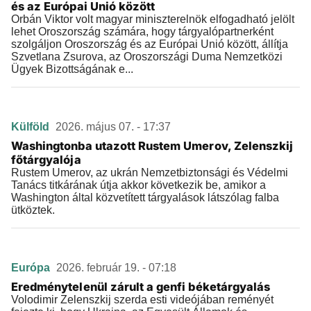
és az Európai Unió között
Orbán Viktor volt magyar miniszterelnök elfogadható jelölt
lehet Oroszország számára, hogy tárgyalópartnerként
szolgáljon Oroszország és az Európai Unió között, állítja
Szvetlana Zsurova, az Oroszországi Duma Nemzetközi
Ügyek Bizottságának e...
Külföld
2026. május 07. - 17:37
Washingtonba utazott Rustem Umerov, Zelenszkij
főtárgyalója
Rustem Umerov, az ukrán Nemzetbiztonsági és Védelmi
Tanács titkárának útja akkor következik be, amikor a
Washington által közvetített tárgyalások látszólag falba
ütköztek.
Európa
2026. február 19. - 07:18
Eredménytelenül zárult a genfi béketárgyalás
Volodimir Zelenszkij szerda esti videójában reményét