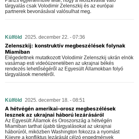
Párizs egyértelművé tette, hogy a Moszkvával való
tárgyalás csak Volodimir Zelenszkij és az európai
partnerek bevonásával valósulhat meg.
Külföld
2025. december 22. - 07:36
Zelenszkij: konstruktív megbeszélések folynak
Miamiban
Elégedettnek mutatkozott Volodimir Zelenszkij ukrán elnök
vasárnap esti videóüzenetében az ukrajnai békés
rendezés lehetőségéről az Egyesült Államokban folyó
tárgyalások menetéről.
Külföld
2025. december 18. - 08:51
A hétvégén amerikai–orosz megbeszélések
lesznek az ukrajnai háború lezárásáról
Az Egyesült Államok és Oroszország a hétvégén
Miamiban tarthat újabb tárgyalásokat az ukrajnai
háborúról, miközben Washington fokozza a nyomást
Kijevre a konfliktus lezárását célzó engedmények