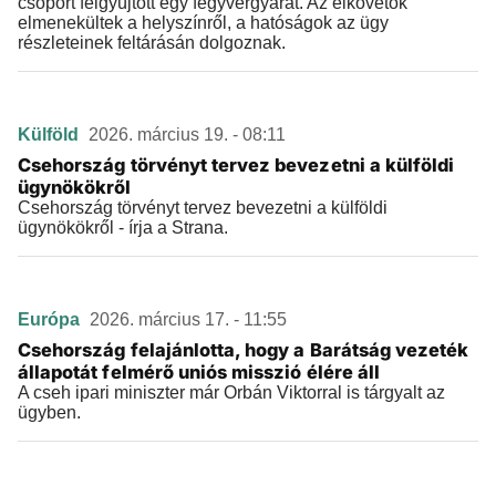
csoport felgyújtott egy fegyvergyárat. Az elkövetők
elmenekültek a helyszínről, a hatóságok az ügy
részleteinek feltárásán dolgoznak.
Külföld
2026. március 19. - 08:11
Csehország törvényt tervez bevezetni a külföldi
ügynökökről
Csehország törvényt tervez bevezetni a külföldi
ügynökökről - írja a Strana.
Európa
2026. március 17. - 11:55
Csehország felajánlotta, hogy a Barátság vezeték
állapotát felmérő uniós misszió élére áll
A cseh ipari miniszter már Orbán Viktorral is tárgyalt az
ügyben.