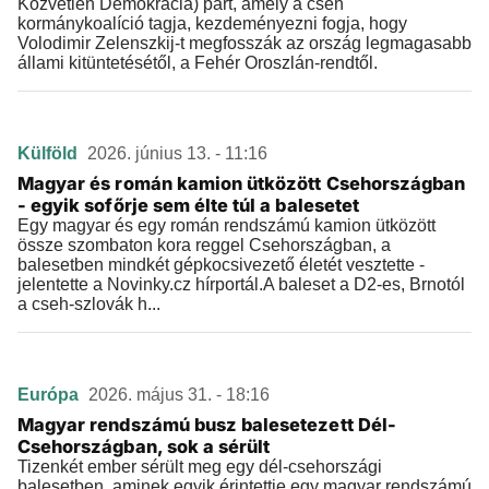
Közvetlen Demokrácia) párt, amely a cseh
kormánykoalíció tagja, kezdeményezni fogja, hogy
Volodimir Zelenszkij-t megfosszák az ország legmagasabb
állami kitüntetésétől, a Fehér Oroszlán-rendtől.
Külföld
2026. június 13. - 11:16
Magyar és román kamion ütközött Csehországban
- egyik sofőrje sem élte túl a balesetet
Egy magyar és egy román rendszámú kamion ütközött
össze szombaton kora reggel Csehországban, a
balesetben mindkét gépkocsivezető életét vesztette -
jelentette a Novinky.cz hírportál.A baleset a D2-es, Brnotól
a cseh-szlovák h...
Európa
2026. május 31. - 18:16
Magyar rendszámú busz balesetezett Dél-
Csehországban, sok a sérült
Tizenkét ember sérült meg egy dél-csehországi
balesetben, aminek egyik érintettje egy magyar rendszámú