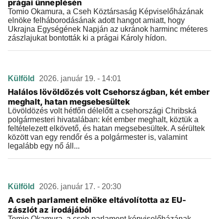
prágai ünneplésén
Tomio Okamura, a Cseh Köztársaság Képviselőházának
elnöke felháborodásának adott hangot amiatt, hogy
Ukrajna Egységének Napján az ukránok harminc méteres
zászlajukat bontották ki a prágai Károly hídon.
Külföld
2026. január 19. - 14:01
Halálos lövöldözés volt Csehországban, két ember
meghalt, hatan megsebesültek
Lövöldözés volt hétfőn délelőtt a csehországi Chribská
polgármesteri hivatalában: két ember meghalt, köztük a
feltételezett elkövető, és hatan megsebesültek. A sérültek
között van egy rendőr és a polgármester is, valamint
legalább egy nő áll...
Külföld
2026. január 17. - 20:30
A cseh parlament elnöke eltávolította az EU-
zászlót az irodájából
Tomio Okamura, a cseh parlament képviselőházának