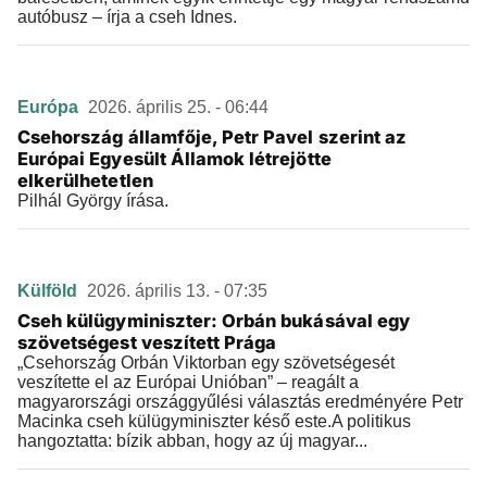
autóbusz – írja a cseh Idnes.
Európa
2026. április 25. - 06:44
Csehország államfője, Petr Pavel szerint az
Európai Egyesült Államok létrejötte
elkerülhetetlen
Pilhál György írása.
Külföld
2026. április 13. - 07:35
Cseh külügyminiszter: Orbán bukásával egy
szövetségest veszített Prága
„Csehország Orbán Viktorban egy szövetségesét
veszítette el az Európai Unióban” – reagált a
magyarországi országgyűlési választás eredményére Petr
Macinka cseh külügyminiszter késő este.A politikus
hangoztatta: bízik abban, hogy az új magyar...