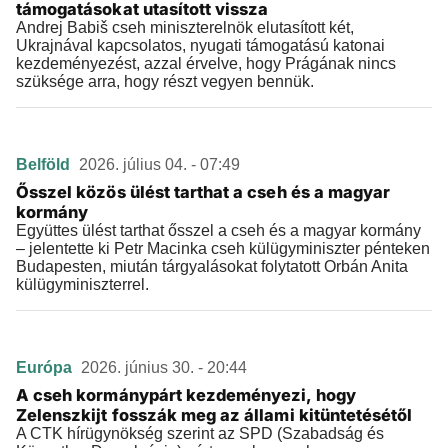
támogatásokat utasított vissza
Andrej Babiš cseh miniszterelnök elutasított két,
Ukrajnával kapcsolatos, nyugati támogatású katonai
kezdeményezést, azzal érvelve, hogy Prágának nincs
szüksége arra, hogy részt vegyen bennük.
Belföld
2026. július 04. - 07:49
Ősszel közös ülést tarthat a cseh és a magyar
kormány
Együttes ülést tarthat ősszel a cseh és a magyar kormány
– jelentette ki Petr Macinka cseh külügyminiszter pénteken
Budapesten, miután tárgyalásokat folytatott Orbán Anita
külügyminiszterrel.
Európa
2026. június 30. - 20:44
A cseh kormánypárt kezdeményezi, hogy
Zelenszkijt fosszák meg az állami kitüntetésétől
A CTK hírügynökség szerint az SPD (Szabadság és