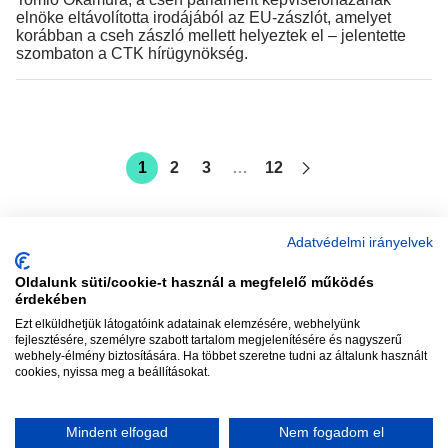
elnöke eltávolította irodájából az EU-zászlót, amelyet
korábban a cseh zászló mellett helyeztek el – jelentette
szombaton a CTK hírügynökség.
1
2
3
…
12
Adatvédelmi irányelvek
Oldalunk süti/cookie-t használ a megfelelő működés
vadhajtások
érdekében
Ezt elküldhetjük látogatóink adatainak elemzésére, webhelyünk
fejlesztésére, személyre szabott tartalom megjelenítésére és nagyszerű
webhely-élmény biztosítására. Ha többet szeretne tudni az általunk használt
Szerkesztőség:
szerk@vadhajtasok.hu
cookies, nyissa meg a beállításokat.
Modi:
moderator@vadhajtasok.hu
Adatvédelem
Impresszum
Szerzői jogok
Mindent elfogad
Nem fogadom el