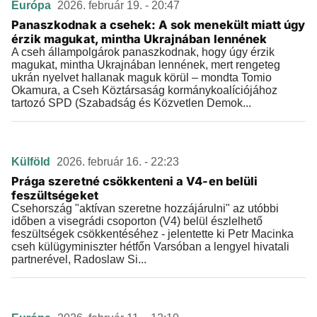
Európa
2026. február 19. - 20:47
Panaszkodnak a csehek: A sok menekült miatt úgy
érzik magukat, mintha Ukrajnában lennének
A cseh állampolgárok panaszkodnak, hogy úgy érzik
magukat, mintha Ukrajnában lennének, mert rengeteg
ukrán nyelvet hallanak maguk körül – mondta Tomio
Okamura, a Cseh Köztársaság kormánykoalíciójához
tartozó SPD (Szabadság és Közvetlen Demok...
Külföld
2026. február 16. - 22:23
Prága szeretné csökkenteni a V4-en belüli
feszültségeket
Csehország "aktívan szeretne hozzájárulni" az utóbbi
időben a visegrádi csoporton (V4) belül észlelhető
feszültségek csökkentéséhez - jelentette ki Petr Macinka
cseh külügyminiszter hétfőn Varsóban a lengyel hivatali
partnerével, Radoslaw Si...