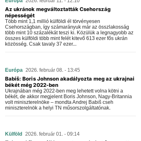
Európa
2026. február 11. - 12:10
Az ukránok megváltoztatták Csehország
népességét
Több mint 1,1 millió külföldi él törvényesen
Csehországban, így számarányuk már az összlakosság
több mint 10 százalékát teszi ki. Közülük a legnagyobb az
összes külföldi több mint felét kitevő 613 ezer fős ukrán
közösség. Csak tavaly 37 ezer...
Európa
2026. február 08. - 13:45
Babiš: Boris Johnson akadályozta meg az ukrajnai
békét még 2022-ben
Ukrajnában még 2022-ben meg lehetett volna kötni a
békét, de akkor megjelent Boris Johnson, Nagy-Britannia
volt miniszterelnöke – mondta Andrej Babiš cseh
miniszterelnök a helyi TN műsorszolgáltatónak.
Külföld
2026. február 01. - 09:14