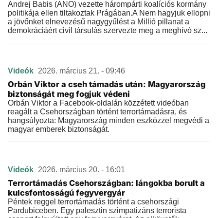
Andrej Babis (ANO) vezette hárompárti koalíciós kormány
politikája ellen tiltakoztak Prágában.A Nem hagyjuk ellopni
a jövőnket elnevezésű nagygyűlést a Millió pillanat a
demokráciáért civil társulás szervezte meg a meghívó sz...
Videók
2026. március 21. - 09:46
Orbán Viktor a cseh támadás után: Magyarország
biztonságát meg fogjuk védeni
Orbán Viktor a Facebook-oldalán közzétett videóban
reagált a Csehországban történt terrortámadásra, és
hangsúlyozta: Magyarország minden eszközzel megvédi a
magyar emberek biztonságát.
Videók
2026. március 20. - 16:01
Terrortámadás Csehországban: lángokba borult a
kulcsfontosságú fegyvergyár
Péntek reggel terrortámadás történt a csehországi
Pardubiceben. Egy palesztin szimpatizáns terrorista