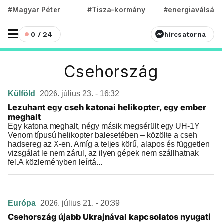
#Magyar Péter
#Tisza-kormány
#energiaválság
0 / 24
hírcsatorna
Csehország
Külföld
2026. július 23. - 16:32
Lezuhant egy cseh katonai helikopter, egy ember
meghalt
Egy katona meghalt, négy másik megsérült egy UH-1Y
Venom típusú helikopter balesetében – közölte a cseh
hadsereg az X-en. Amíg a teljes körű, alapos és független
vizsgálat le nem zárul, az ilyen gépek nem szállhatnak
fel.A közleményben leírtá...
Európa
2026. július 21. - 20:39
Csehország újabb Ukrajnával kapcsolatos nyugati