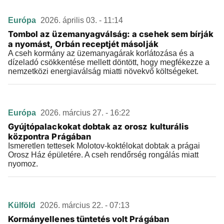
Európa
2026. április 03. - 11:14
Tombol az üzemanyagválság: a csehek sem bírják
a nyomást, Orbán receptjét másolják
A cseh kormány az üzemanyagárak korlátozása és a
dízeladó csökkentése mellett döntött, hogy megfékezze a
nemzetközi energiaválság miatti növekvő költségeket.
Európa
2026. március 27. - 16:22
Gyújtópalackokat dobtak az orosz kulturális
központra Prágában
Ismeretlen tettesek Molotov-koktélokat dobtak a prágai
Orosz Ház épületére. A cseh rendőrség rongálás miatt
nyomoz.
Külföld
2026. március 22. - 07:13
Kormányellenes tüntetés volt Prágában