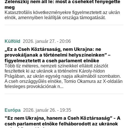
Zelenszkij nem áll le: most a cseheket fenyegette
meg
Katasztrofális következményekre figyelmeztetett az ukrán
elnök, amennyiben leállítják országa támogatását.
Külföld
2026. január 27. - 20:06
„Ez a Cseh Köztársaság, nem Ukrajna: ne
provokáljanak a történelmi helyszíneinken” –
figyelmeztetett a cseh parlament elnöke
Több tíz méteres, nemzeti színeikkel ellátott zászlót
feszítettek ki az ukránok a történelmi Károly-hídon
Prágában, az ukrán egység napja alkalmából szombaton.
A cseh országgyűlés elnöke, Tomio Okamura az X-oldalán
felesleges provokációnak n...
Európa
2026. január 26. - 19:35
"Ez nem Ukrajna, hanem a Cseh Köztársaság” - A
cseh parlament elnöke felháborodott az ukránok