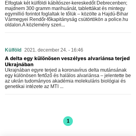
Elfogtak két külföldi kábítószer-kereskedőt Debrecenben;
majdnem 300 gramm marihuánát, tablettákat és mintegy
egymillió forintot foglaltak le tőlük – közölte a Hajdú-Bihar
Vármegyei Rendőr-főkapitányság csütörtökön a police.hu
oldalon.A közlemény szeri...
Külföld
2021. december 24. - 16:46
A delta egy különösen veszélyes alvariánsa terjed
Ukrajnában
Ukrajnában egyre terjed a koronavírus delta mutánsának
egy különösen fertőző és halálos alvariánsa – jelentette be
az ukrán tudományos akadémia molekuláris biológiai és
genetikai intézete az MTI ...
1