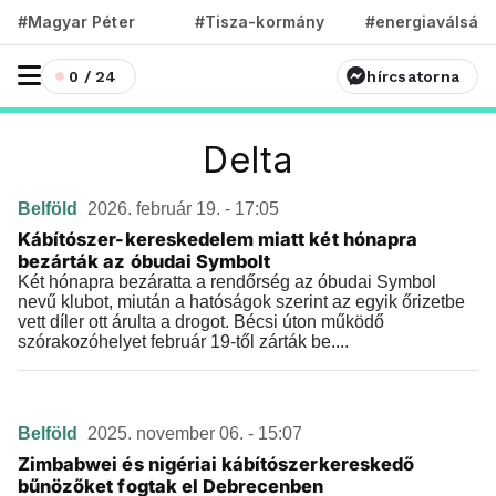
#Magyar Péter
#Tisza-kormány
#energiaválság
0 / 24
hírcsatorna
Delta
Belföld
2026. február 19. - 17:05
Kábítószer-kereskedelem miatt két hónapra
bezárták az óbudai Symbolt
Két hónapra bezáratta a rendőrség az óbudai Symbol
nevű klubot, miután a hatóságok szerint az egyik őrizetbe
vett díler ott árulta a drogot. Bécsi úton működő
szórakozóhelyet február 19-től zárták be....
Belföld
2025. november 06. - 15:07
Zimbabwei és nigériai kábítószerkereskedő
bűnözőket fogtak el Debrecenben